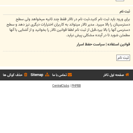
ثبت نام
برای ورود باید ثبت نام کنید،ثبت نام در تالار فقط چند ثانیه میخواهد ولی سطح
دسترسیتان را بالا میبرد. مدیر تالار میتواند به کاربران اختیارات دیگری نیز دهد و سطح
دسترسی آنها را بالا ببرد،قبل از ثبت نام لطفا قوانین تالار را بخوانید و از آشنایی با آنها
مطمئن شوید تا در آینده مشکلی پیش نیاید.
قوانین استفاده
|
سیاست حفظ اسرار
ثبت نام
صفحه اول تالار
تماس با ما
Sitemap
حذف کوکی ها
CentralClubs
|
PHPBB