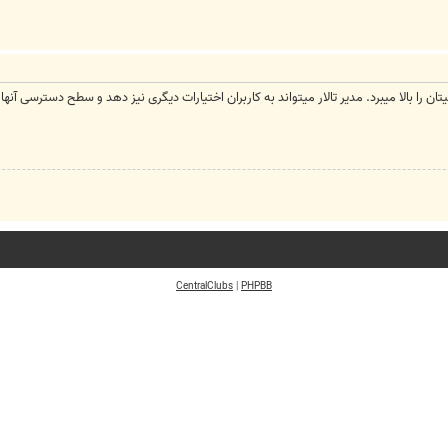
ا بالا میبرد. مدیر تالار میتواند به کاربران اختیارات دیگری نیز دهد و سطح دسترسی آنها را با
CentralClubs
|
PHPBB