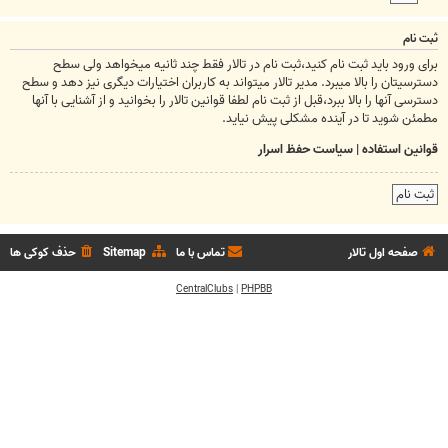
ثبت نام
برای ورود باید ثبت نام کنید،ثبت نام در تالار فقط چند ثانیه میخواهد ولی سطح
دسترسیتان را بالا میبرد. مدیر تالار میتواند به کاربران اختیارات دیگری نیز دهد و سطح
دسترسی آنها را بالا ببرد،قبل از ثبت نام لطفا قوانین تالار را بخوانید و از آشنایی با آنها
مطمئن شوید تا در آینده مشکلی پیش نیاید.
قوانین استفاده
|
سیاست حفظ اسرار
ثبت نام
صفحه اول تالار
تماس با ما
Sitemap
حذف کوکی ها
CentralClubs
|
PHPBB