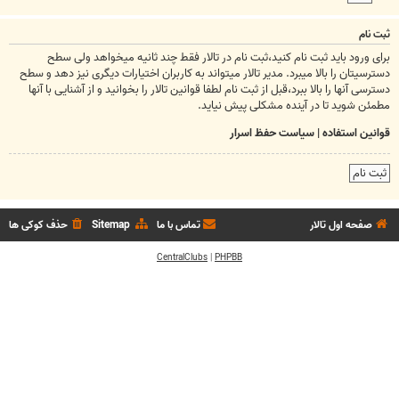
ثبت نام
برای ورود باید ثبت نام کنید،ثبت نام در تالار فقط چند ثانیه میخواهد ولی سطح
دسترسیتان را بالا میبرد. مدیر تالار میتواند به کاربران اختیارات دیگری نیز دهد و سطح
دسترسی آنها را بالا ببرد،قبل از ثبت نام لطفا قوانین تالار را بخوانید و از آشنایی با آنها
مطمئن شوید تا در آینده مشکلی پیش نیاید.
قوانین استفاده
|
سیاست حفظ اسرار
ثبت نام
صفحه اول تالار
تماس با ما
Sitemap
حذف کوکی ها
CentralClubs
|
PHPBB