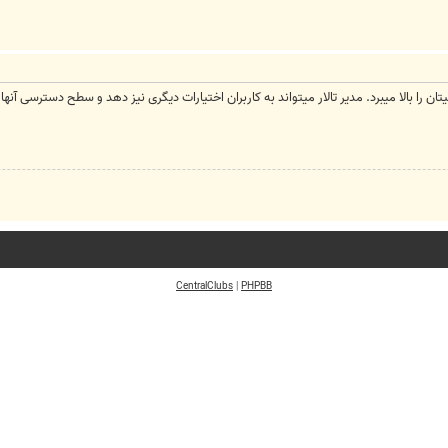
ا بالا میبرد. مدیر تالار میتواند به کاربران اختیارات دیگری نیز دهد و سطح دسترسی آنها را با
CentralClubs
|
PHPBB