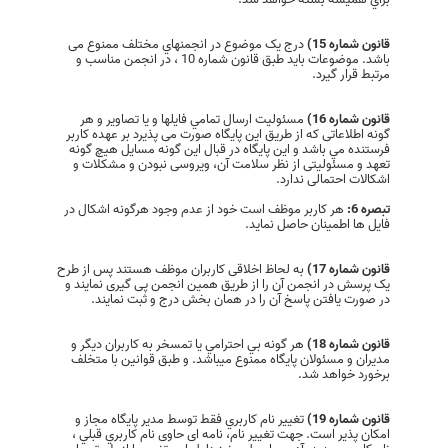
قانون شماره 15)
درج یک موضوع در انجمنهاي مختلف ممنوع می
باشد. موضوعات باید طبق قانون شماره 10 ، در انجمن مناسب و
مرتبط قرار گیرد.
قانون شماره 16)
مسئوليت ارسال تمامي فايلها و يا تصاوير و هر
گونه اطلاعاتی كه از طريق این پایگاه صورت می پذیرد بر عهده كاربر
فرستنده مي باشد و این پایگاه در قبال اين گونه مسايل هيچ گونه
تعهد و مسئولیتی از نظر سلامت آن، ویروسی نبودن و مشکلات و
اشکالات احتمالی ندارد.
تبصره 6:
هر کاربر موظف است خود از عدم وجود هرگونه اشکال در
فایل ها اطمینان حاصل نماید.
قانون شماره 17)
به لحاظ اخلاقی کاربران موظف هستند پس از طرح
یک پرسش در انجمن آن را از طریق همین انجمن پی گیری نمایند و
در صورت یافتن پاسخ آن را در همان بخش درج و ثبت نمایند.
قانون شماره 18)
هر گونه بي احترامي یا تمسخر به كاربران ديگر و
مديران و مسئولان پایگاه ممنوع میباشد. و طبق قوانین با متخلف
برخورد خواهد شد.
قانون شماره 19)
تغيير نام كاربري فقط توسط مدير پايگاه مجاز و
امکان پذیر است. جهت تغییر نام، نامه ای حاوی نام كاربري قبلي ،