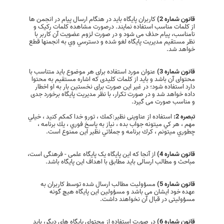
قانون شماره 2)
کاربران پایگاه باید در هنگام ارسال پیام در انجمن ها
از کلمات مناسب استفاده نمایند. درصورت مشاهده کلمات رکیک و
نامناسب، پیام حذف می شود و در صورت لزوم عضویت آن كاربر با
نظر مستقیم مدیریت پایگاه لغو شده و دسترسي وي به انجمنها قطع
خواهد شد.
قانون شماره 3)
عنوان مورد استفاده برای هر موضوع باید متناسب با
محتوای آن باشد و باید از کلمات کلیدی که اشاره مستقیم به محتوا
دارد استفاده شود؛ در غیر این صورت برای نخستین بار به او اخطار
داده خواهد شد و در صورت تکرار، با نظر مدیریت پایگاه برخورد جدی
و مناسب صورت می گیرد.
تبصره 2:
استفاده از عناوینی نظیر:كمك ، تورو خدا كمكم كنيد ، خيلي
مهم ، هر كي ميتونه جواب بده ، نياز به پاسخ فوري ، يك برنامه ،
چطوري ميتونم ، كرك برنامه و جملاتي نظیر این ممنوع است.
قانون شماره 4)
از آنجا که این پایگاه یک پایگاه علمی - فرهنگی است،
مباحث و مطالب ارسالی باید مطابق با اهداف این پایگاه باشد.
قانون شماره 5)
مسؤولیت مطالب ارسال شده توسط کاربران به
عهده خود ایشان می باشد و مسؤولین این پایگاه هیچ گونه
مسؤولیتی در قبال آن نخواهند داشت.
قانون شماره 6)
در صورت استفاده از محتوای پایگاه های دیگر، باید