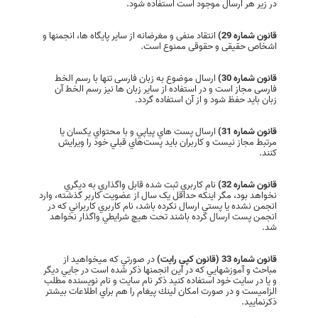
در زیر هر ارسال موجود است استفاده شود.
قانون شماره 29)
انتقاد منفی و مغرضانه از ساير پایگاه ها، انجمنها و
اشخاص حقیقی و حقوقی ممنوع است.
قانون شماره 30)
ارسال موضوع به زبان فارسی تنها با رسم الخط
فارسی مجاز است و در استفاده از سایر زبان ها نیز رسم الخط آن
زبان باید حفظ شود و از آن استفاده گردد.
قانون شماره 31)
ارسال پست هاي پياپي و با محتواي يکسان يا
مرتبط مجاز نيست و کاربران بايد پست‌هاي قبلي خود را ويرايش
کنند.
قانون شماره 32)
نام کاربري ثبت شده قابل واگذاري به ديگري
نخواهد بود، مگر اينکه حداقل يک سال از عضويت کاربر گذشته، وارد
انجمن نشده يا پستي ارسال نکرده باشد، نام کاربري کاربراني که در
انجمن پست ارسال کرده باشند تحت هيچ شرايطي واگذار نخواهد
شد.
قانون شماره 33 (قانون كپي رايت)
در صورتي كه ميخواهيد از
مباحث و آموزشهايي كه در اين انجمنها ذكر شده است در جايي ديگر
و يا در سايت خود استفاده كنيد ذكر نام سايت و نام نويسنده مطلب
الزاميست و در صورت امكان لينك پيغام را هم براي اطلاعات بيشتر
ذكرنماييد.