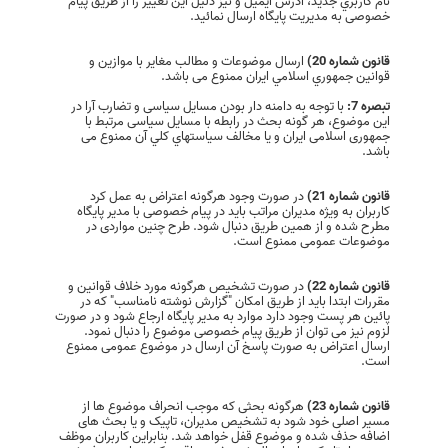
نام كاربري جديد، آدرس ايميل و نیز دلیل این تغییر را از طریق پیام
خصوصی به مدیریت پایگاه ارسال نمائید.
قانون شماره 20)
ارسال موضوعات و مطالب مغایر با موازین و
قوانين جمهوري اسلامي ایران ممنوع می باشد.
تبصره 7:
با توجه به دامنه دار بودن مسایل سیاسی و تضارب آرا در
این موضوع، هر گونه بحث در رابطه با مسایل سیاسی مرتبط با
جمهوری اسلامی ایران و يا مخالف سياستهاي کلي آن ممنوع می
باشد.
قانون شماره 21)
در صورت وجود هرگونه اعتراض به عمل کرد
کاربران به ویژه مدیران مراتب باید در پیام خصوصی با مدیر پایگاه
مطرح شده و از همین طریق دنبال شود. طرح چنین مواردی در
موضوعات عمومی ممنوع است.
قانون شماره 22)
در صورت تشخیص هرگونه مورد خلاف قوانین و
مقررات ابتدا باید از طریق امکان "گزارش نوشته نامناسب" که در
پائین هر پست وجود دارد موارد به مدیر پایگاه ارجاع شود و در صورت
لزوم نیز می توان از طریق پیام خصوصی موضوع را دنبال نمود.
ارسال اعتراض به صورت پاسخ آن ارسال در موضوع عمومی ممنوع
است.
قانون شماره 23)
هرگونه بحثی‌ که موجب انحراف موضوع ها از
مسیر اصلی‌ خود شود به تشخیص مدیران، تاپیک و یا بحث های
اضافه حذف شده و موضوع قفل خواهد شد. بنابراین کاربران موظف