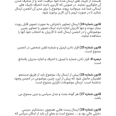
هستند از تاپیک های ارسال شده خود مراقبت کنند و از منحرف شدن
آن جلوگیری نمایند. در صورتی‌ که کاربری باعث انحراف تاپیک های
ارسالی‌ شما شد میتوانید پیوند موضوع را برای مدیر آن انجمن ارسال
نمائید تا در صورت لزوم با آن کاربر برخورد شود.
قانون شماره 24)
ارسال تصاوير دلخراش به صورت تصوير قابل رويت
مجاز نبوده و تنها کاربران اجازه دارند لينک تصوير يا تصاوير چنين
موضوعاتي را در انجمن ارسال کنند تا کاربران به انتخاب خود آنها را
مشاهده نمايند.
قانون شماره 25)
قرار دادن ايميل و ‌شماره تلفن شخصی در انجمن
ممنوع است.
تبصره 8:
قرار دادن شماره یا ایمیل با اشراف و اجازه مدیران بلامانع
است.
قانون شماره 26)
پیش از ارسال یک موضوع باید از طریق جستجو
اطمینان حاصل شود که پیش از این، چنین موضوعی در انجمن وجود
نداشته است. ارسال موضوعات تکراری ممنوع است.
قانون شماره 27)
هر گونه بحث و جدل سیاسی و دینی ممنوع می
باشد.
قانون شماره 28)
ارسال پست هايي همچون ٫‌متشكرم ٫‌مرسي
٫‌خيلي عالي بود و.... ممنوع است و بجاي آن باید از امکان سپاس که