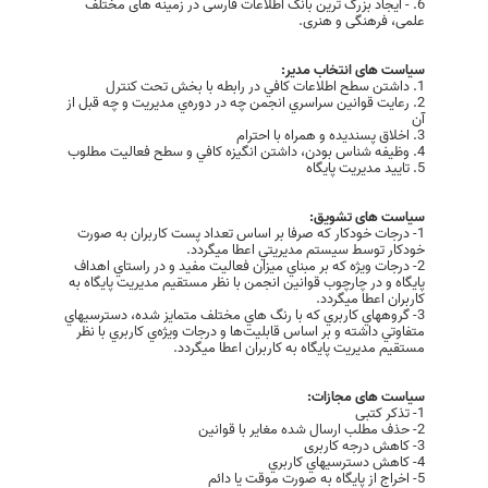
6. - ایجاد بزرگ ترین بانک اطلاعات فارسی در زمینه های مختلف
علمی، فرهنگی و هنری.
سیاست های انتخاب مدیر:
1. داشتن سطح اطلاعات کافي در رابطه با بخش تحت کنترل
2. رعايت قوانين سراسري انجمن چه در دوره‌ي مديريت و چه قبل از
آن
3. اخلاق پسنديده و همراه با احترام
4. وظيفه شناس بودن، داشتن انگيزه کافي و سطح فعاليت مطلوب
5. تاييد مديريت پايگاه
سیاست های تشویق:
1- درجات خودکار که صرفا بر اساس تعداد پست کاربران به صورت
خودکار توسط سيستم مديريتي اعطا ميگردد.
2- درجات ويژه که بر مبناي ميزان فعاليت مفيد و در راستاي اهداف
پايگاه و در چارچوب قوانين انجمن با نظر مستقيم مديريت پايگاه به
کاربران اعطا ميگردد.
3- گروههاي کاربري که با رنگ هاي مختلف متمايز شده، دسترسيهاي
متفاوتي داشته و بر اساس قابليت‌ها و درجات ويژه‌ي کاربري با نظر
مستقيم مديريت پايگاه به کاربران اعطا ميگردد.
سیاست های مجازات:
1- تذکر کتبی
2- حذف مطلب ارسال شده مغایر با قوانین
3- کاهش درجه کاربری
4- کاهش دسترسيهاي کاربري
5- اخراج از پایگاه به صورت موقت يا دائم