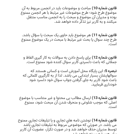
قانون شماره 10)
مباحث و موضوعات باید در انجمن مربوط به آن
موضوع طرح شود؛ طرح موضوعات غیر مرتبط با هر انجمن ممنوع
بوده و مدیران آن موضوع و مبحث را به انجمن مناسب منتقل
میکنند و به کاربر نیز تذکر داده خواهد شد.
قانون شماره 11)
هر موضوع باید حاوی یک مبحث یا سؤال باشد.
طرح چند سوال يا بحث غير مرتبط با مبحث در یک موضوع ممنوع
است.
قانون شماره 12)
برای پاسخ دادن به سوالات به کار گیری الفاظ و
جملاتی که باعث دلسردی کاربر سوال کننده شود ممنوع است.
تبصره 5:
این پایگاه محل آموزش است و کسانی هستند که
سوالهایشان بسیار ابتدایی می باشد. لذا از به کارگیری کلماتی که
باعث شود کاربر به جای گرفتن جواب سوال خود دلسرد شود
خودداری فرمایید.
قانون شماره 13)
ارسال مطالب بی محتوا و غیر متناسب با موضوع
اصلی که موجب شلوغی و منحرف شدن آن مبحث شود، ممنوع
است.
قانون شماره 14)
نوشتن نامه هاي تجاري و يا تبليغات تجاري ممنوع
می باشد. در صورتي كه موضوعی مربوط به تبليغات تجاري باشد
توسط مديران حذف خواهد شد و در صورت تكرار، عضویت آن کاربر
براي هميشه بسته خواهد شد.