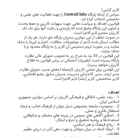
کاربر گرامی!
سپاس از اینکه پایگاه
CentralClubs
را جهت فعالیت های علمی و
تخصصی انتخاب کرده اید.
قوانین، اهداف و سیاست هایی جهت سهولت کاربری و حفظ وحدت
و شئون این پایگاه وضع شده که پایبندی و رعایت آنها برای تک تک
کاربران محترم لازم الاجرا است.
در صورت تخلف از این موازین مدیران پایگاه حق دارند، هر یک از
مطالب ارسال شده (اعم از موضوعات ،مقالات ، اخبار و غیره) را حذف
نمایند و در صورت لزوم دسترسی آن کاربر را به پایگاه محدود و یا
حذف نمایند.
این قوانین در 33 بند به شرح زیر به تصویب شورای عالی نظارت
پایگاه رسیده است (تغییرات احتمالی در برخی قوانین به اطلاع
کاربران خواهد رسید).
این قوانین برای تمامي كاربران (ازجمله اعضای جدید، شوراي نظارت,
مدير ارشد, مدير, کانديداي مديريت, مديران سابق, عضو افتخاري,
کاربر متخصص, کاربر ارشد) لازم الاجرا است.
اهداف:
1. - رشد علمی، اخلاقي و فرهنگی کاربران بر اساس موازین جمهوری
اسلامی ایران.
2. - مصونيت جامعه بخصوص نسل جوان از فرهنگ اجانب و ایجاد
استقلال فکری و عملی.
3. ـ اعتلاي آگاهي هاي عمومي در زمينه هاي مختلف و شكوفايي
استعدادها و روحيه تحقيق و تتبع و ابتكار.
4. ـ رواج فرهنگ و هنر اسلامي.
5. - ایجاد اتحاد در میان جوانان و جهت دهی آنان در دریای عظیم
اطلاعات.