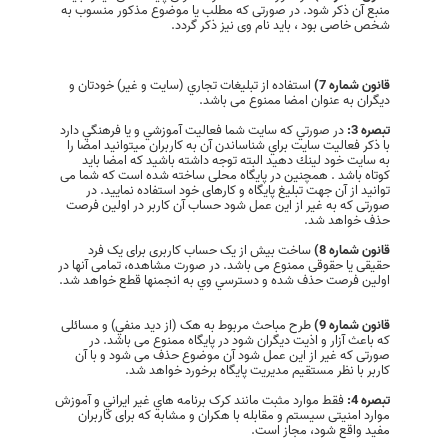
منبع آن ذکر شود. در صورتی که مطلب یا موضوع مذکور منسوب به
شخص خاصی بود ، باید نام وی نیز ذکر گردد.
قانون شماره 7)
استفاده از تبلیغات تجاري (سايت و غير) خودتان و
دیگران به عنوان امضا ممنوع می باشد.
تبصره 3:
در صورتي كه سايت شما فعاليت آموزشي و يا فرهنگي دارد
با ذكر فعاليت سايت براي شناساندن آن به كاربران ميتوانيد امضا را
به سايت خود لينك دهيد البته توجه داشته باشيد كه امضا بايد
كوتاه باشد . همچنين در پایگاه محلی ساخته شده است که شما می
توانید از آن جهت تبلیغ پایگاه و کارهای خود استفاده نمایید. در
صورتی که به غیر از این عمل شود حساب آن کاربر در اولین فرصت
حذف خواهد شد.
قانون شماره 8)
ساخت بیش از یک حساب کاربری برای یک فرد
حقیقی یا حقوقی ممنوع می باشد. در صورت مشاهده، تمامی آنها در
اولین فرصت حذف شده و دسترسي وي به انجمنها قطع خواهد شد.
قانون شماره 9)
طرح مباحث مربوط به هک (از ديد منفي) و مسائلی
که باعث آزار و اذیت دیگران شود در پایگاه ممنوع می باشد. در
صورتی که غیر از این عمل شود آن موضوع حذف می شود و با آن
کاربر با نظر مستقیم مدیریت پایگاه برخورد خواهد شد.
تبصره 4:
فقط موارد مثبت مانند کرک برنامه هاي غير ايراني و آموزش
موارد امنیتی سیستم و مقابله با هكران و مشابه که برای کاربران
مفید واقع شود، مجاز است.