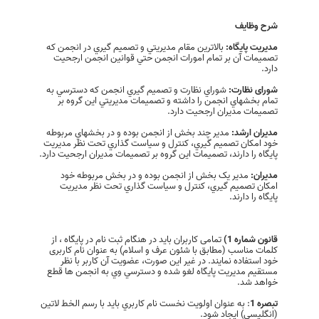
شرح وظایف
مدیريت پایگاه:
بالاترين مقام مديريتي و تصميم گيري در انجمن که
تصميمات آن بر تمام امورات انجمن حتي قوانين انجمن ارجحيت
دارد.
شورای نظارت:
شوراي نظارت و تصميم گيري انجمن که دسترسي به
تمام بخشهاي انجمن را داشته و تصميمات مديريتي اين گروه بر
تصميمات مديران ارجحيت دارد.
مدیران ارشد:
مدير چند بخش از انجمن بوده و در بخشهاي مربوطه
خود امکان تصميم گيري، کنترل و سياست گذاري تحت نظر مديريت
پايگاه را دارند، تصميمات اين گروه بر تصميمات مديران ارجحيت دارد.
مدیران:
مدير يک بخش از انجمن بوده و در بخش مربوطه خود
امکان تصميم گيري، کنترل و سياست گذاري تحت نظر مديريت
پايگاه را دارند.
قانون شماره 1)
تمامی کاربران باید در هنگام ثبت نام در پایگاه ، از
کلمات مناسب (مطابق با شئون عرف و اسلام) به عنوان نام کاربری
خود استفاده نمایند. در غیر این صورت، عضویت آن كاربر با نظر
مستقیم مدیریت پایگاه لغو شده و دسترسي وي به انجمن ها قطع
خواهد شد.
تبصره 1
: به عنوان اولویت نخست نام كاربري باید با رسم الخط لاتین
(انگلیسی) ایجاد شود.