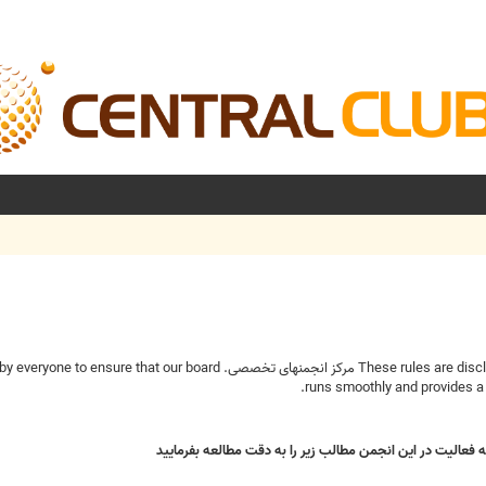
These rules are disclosed to clarify the various responsibilities of all community members here on مرکز انج
runs smoothly and provides a 
ه فعاليت در اين انجمن مطالب زير را به دقت مطالعه بفرماييد