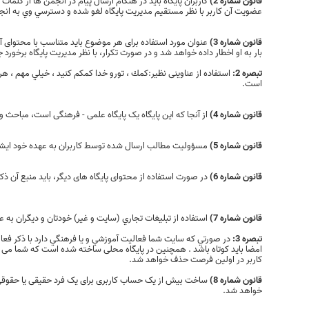
قانون شماره 2)
کاربران پایگاه باید در هنگام ارسال پیام در انجمن ها از ک
عضویت آن كاربر با نظر مستقیم مدیریت پایگاه لغو شده و دسترسي وي به انج
قانون شماره 3)
عنوان مورد استفاده برای هر موضوع باید متناسب با محتوای آن
بار به او اخطار داده خواهد شد و در صورت تکرار، با نظر مدیریت پایگاه برخو
تبصره 2:
استفاده از عناوینی نظیر:كمك ، تورو خدا كمكم كنيد ، خيلي مهم ، هر 
است.
قانون شماره 4)
از آنجا که این پایگاه یک پایگاه علمی - فرهنگی است، مباحث و 
قانون شماره 5)
مسؤولیت مطالب ارسال شده توسط کاربران به عهده خود ایشان
قانون شماره 6)
در صورت استفاده از محتوای پایگاه های دیگر، باید منبع آن 
قانون شماره 7)
استفاده از تبلیغات تجاري (سايت و غير) خودتان و دیگران به 
تبصره 3:
در صورتي كه سايت شما فعاليت آموزشي و يا فرهنگي دارد با ذكر فعال
امضا بايد كوتاه باشد . همچنين در پایگاه محلی ساخته شده است که شما می توا
کاربر در اولین فرصت حذف خواهد شد.
قانون شماره 8)
ساخت بیش از یک حساب کاربری برای یک فرد حقیقی یا حقوقی
خواهد شد.