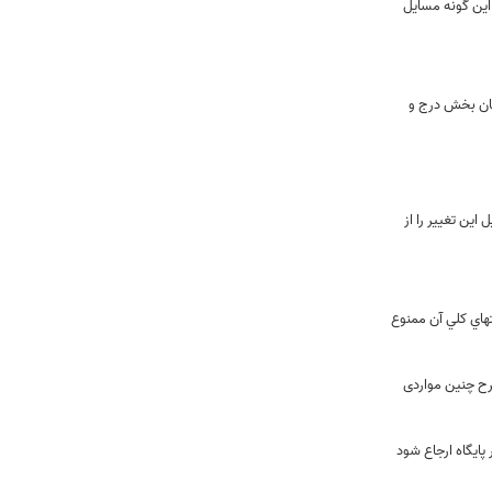
 اين گونه مسايل
مان بخش درج و
این تغییر را از
هاي کلي آن ممنوع
رح چنین مواردی
ایگاه ارجاع شود