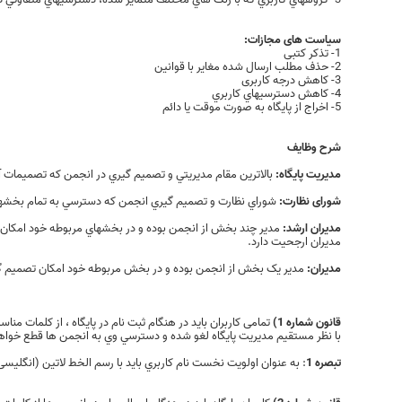
سیاست های مجازات:
1- تذکر کتبی
2- حذف مطلب ارسال شده مغایر با قوانین
3- کاهش درجه کاربری
4- کاهش دسترسيهاي کاربري
5- اخراج از پایگاه به صورت موقت يا دائم
شرح وظایف
مدیريت پایگاه:
بالاترين مقام مديريتي و تصميم گيري در انجمن که تصميمات آ
شورای نظارت:
شوراي نظارت و تصميم گيري انجمن که دسترسي به تمام بخشهاي
مدیران ارشد:
مدير چند بخش از انجمن بوده و در بخشهاي مربوطه خود امکان ت
مديران ارجحيت دارد.
مدیران:
مدير يک بخش از انجمن بوده و در بخش مربوطه خود امکان تصميم گير
قانون شماره 1)
تمامی کاربران باید در هنگام ثبت نام در پایگاه ، از کلمات من
با نظر مستقیم مدیریت پایگاه لغو شده و دسترسي وي به انجمن ها قطع خواه
تبصره 1
: به عنوان اولویت نخست نام كاربري باید با رسم الخط لاتین (انگلیسی