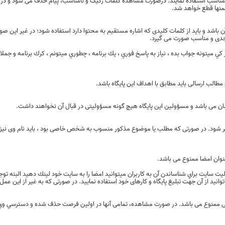
لمات مناسب استفاده نمایند. درصورت مشاهده کلمات رکیک و نامناسب، پیام حذف می شود و در
منها قطع خواهد شد.
 باشد و باید از کلمات کلیدی که اشاره مستقیم به محتوا دارد استفاده شود؛ در غیر این ص
رد جدی و مناسب صورت می گیرد.
كي ميتونه جواب بده ، نياز به پاسخ فوري ، يك برنامه ، چطوري ميتونم ، كرك برنامه و جملا
مطالب ارسالی باید مطابق با اهداف این پایگاه باشد.
 می باشد و مسؤولین این پایگاه هیچ گونه مسؤولیتی در قبال آن نخواهند داشت.
ذکر شود. در صورتی که مطلب یا موضوع مذکور منسوب به شخص خاصی بود ، باید نام وی نیز 
عنوان امضا ممنوع می باشد.
يت سايت براي شناساندن آن به كاربران ميتوانيد امضا را به سايت خود لينك دهيد البته توج
نید از آن جهت تبلیغ پایگاه و کارهای خود استفاده نمایید. در صورتی که به غیر از این ع
 ممنوع می باشد. در صورت مشاهده، تمامی آنها در اولین فرصت حذف شده و دسترسي وي 