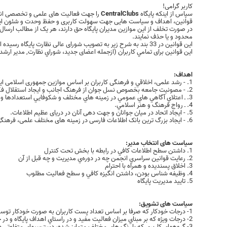
کاربر گرامی!
سپاس از اینکه پایگاه
CentralClubs
را جهت فعالیت های علمی و تخصصی انتخ
قوانین، اهداف و سیاست هایی جهت سهولت کاربری و حفظ وحدت و شئون این پای
در صورت تخلف از این موازین مدیران پایگاه حق دارند، هر یک از مطالب ارسال ش
محدود و یا حذف نمایند.
این قوانین در 33 بند به شرح زیر به تصویب شورای عالی نظارت پایگاه رسیده است (تغییرات احتمالی در برخی قوانین به اطلاع کاربران خواهد رسید).
این قوانین برای تمامي كاربران (ازجمله اعضای جدید، شوراي نظارت, مدير ارشد
اهداف:
1. - رشد علمی، اخلاقي و فرهنگی کاربران بر اساس موازین جمهوری اسلامی ایران.
2. - مصونيت جامعه بخصوص نسل جوان از فرهنگ اجانب و ایجاد استقلال فکری و عملی.
3. ـ اعتلاي آگاهي هاي عمومي در زمينه هاي مختلف و شكوفايي استعدادها و روحيه تحقيق و تتبع و ابتكار.
4. ـ رواج فرهنگ و هنر اسلامي.
5. - ایجاد اتحاد در میان جوانان و جهت دهی آنان در دریای عظیم اطلاعات.
6. - ایجاد بزرگ ترین بانک اطلاعات فارسی در زمینه های مختلف علمی، فرهنگی و هنری.
سیاست های انتخاب مدیر:
1. داشتن سطح اطلاعات کافي در رابطه با بخش تحت کنترل
2. رعايت قوانين سراسري انجمن چه در دوره‌ي مديريت و چه قبل از آن
3. اخلاق پسنديده و همراه با احترام
4. وظيفه شناس بودن، داشتن انگيزه کافي و سطح فعاليت مطلوب
5. تاييد مديريت پايگاه
سیاست های تشویق:
1- درجات خودکار که صرفا بر اساس تعداد پست کاربران به صورت خودکار توسط سيستم مديريتي اعطا ميگردد.
2- درجات ويژه که بر مبناي ميزان فعاليت مفيد و در راستاي اهداف پايگاه و در چارچوب قوانين انجمن با نظر مستقيم مديريت پايگاه به کاربران اعطا ميگردد.
3- گروههاي کاربري که با رنگ هاي مختلف متمايز شده، دسترسيهاي متفاوتي داشته و بر اساس قابليت‌ها و درجات ويژه‌ي کاربري با نظر مستقيم مديريت پايگاه به کاربران اعطا ميگردد.