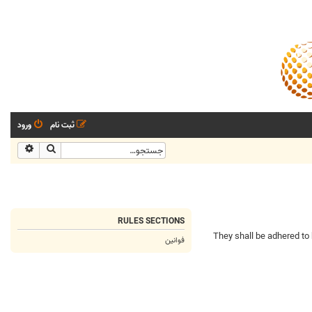
ثبت نام
ورود
جستجو
جستجو
RULES SECTIONS
منهای تخصصی. They shall be adhered to by everyone to ensure that our board
فوانین