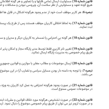
قانون شماره 16)
مسئوليت ارسال تمامي فايلها و يا تصاوير و هر گونه اطلاعاتی 
هيچ گونه تعهد و مسئولیتی از نظر سلامت آن، ویروسی نبودن و مشکلات و اشک
تبصره 6:
هر کاربر موظف است خود از عدم وجود هرگونه اشکال در فایل ها اطم
قانون شماره 17)
به لحاظ اخلاقی کاربران موظف هستند پس از طرح یک پرسش د
ثبت نمایند.
قانون شماره 18)
هر گونه بي احترامي یا تمسخر به كاربران ديگر و مديران و م
قانون شماره 19)
تغيير نام كاربري فقط توسط مدير پايگاه مجاز و امکان پذیر است
طریق پیام خصوصی به مدیریت پایگاه ارسال نمائید.
قانون شماره 20)
ارسال موضوعات و مطالب مغایر با موازین و قوانين جمهوري 
تبصره 7:
با توجه به دامنه دار بودن مسایل سیاسی و تضارب آرا در این موضوع
می باشد.
قانون شماره 21)
در صورت وجود هرگونه اعتراض به عمل کرد کاربران به ویژه م
در موضوعات عمومی ممنوع است.
قانون شماره 22)
در صورت تشخیص هرگونه مورد خلاف قوانین و مقررات ابتدا با
و در صورت لزوم نیز می توان از طریق پیام خصوصی موضوع را دنبال نمود. 