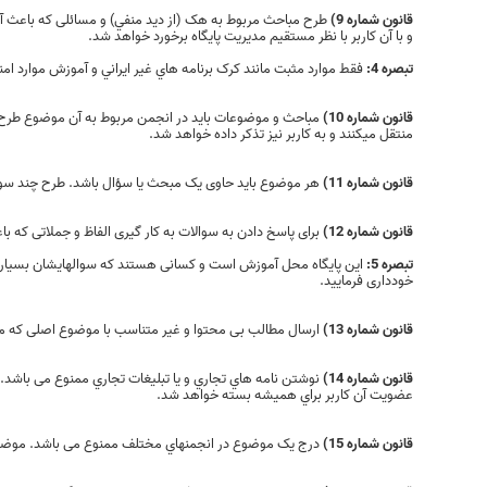
قانون شماره 9)
طرح مباحث مربوط به هک (از ديد منفي) و مسائلی که باعث آز
و با آن کاربر با نظر مستقیم مدیریت پایگاه برخورد خواهد شد.
تبصره 4:
فقط موارد مثبت مانند کرک برنامه هاي غير ايراني و آموزش موارد امن
قانون شماره 10)
مباحث و موضوعات باید در انجمن مربوط به آن موضوع طرح 
منتقل میکنند و به کاربر نیز تذکر داده خواهد شد.
قانون شماره 11)
هر موضوع باید حاوی یک مبحث یا سؤال باشد. طرح چند سوا
قانون شماره 12)
برای پاسخ دادن به سوالات به کار گیری الفاظ و جملاتی که 
تبصره 5:
این پایگاه محل آموزش است و کسانی هستند که سوالهایشان بسیار اب
خودداری فرمایید.
قانون شماره 13)
ارسال مطالب بی محتوا و غیر متناسب با موضوع اصلی که
قانون شماره 14)
نوشتن نامه هاي تجاري و يا تبليغات تجاري ممنوع می باشد
عضویت آن کاربر براي هميشه بسته خواهد شد.
قانون شماره 15)
درج یک موضوع در انجمنهاي مختلف ممنوع می باشد. موضوعات باید طبق قانون شماره 10