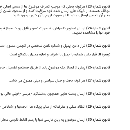
قانون شماره 23)
هرگونه بحثی‌ که موجب انحراف موضوع ها از مسیر اصلی‌ خو
موظف هستند از تاپیک های ارسال شده خود مراقبت کنند و از منحرف شدن آن جلو
مدیر آن انجمن ارسال نمائید تا در صورت لزوم با آن کاربر برخورد شود.
قانون شماره 24)
ارسال تصاوير دلخراش به صورت تصوير قابل رويت مجاز نبوده و ت
خود آنها را مشاهده نمايند.
قانون شماره 25)
قرار دادن ايميل و ‌شماره تلفن شخصی در انجمن ممنوع است
تبصره 8:
قرار دادن شماره یا ایمیل با اشراف و اجازه مدیران بلامانع است.
قانون شماره 26)
پیش از ارسال یک موضوع باید از طریق جستجو اطمینان حا
قانون شماره 27)
هر گونه بحث و جدل سیاسی و دینی ممنوع می باشد.
قانون شماره 28)
ارسال پست هايي همچون ٫‌متشكرم ٫‌مرسي ٫‌خيلي عالي بود و.... ممنوع است و بجاي آن باید از امکان سپاس که در زیر هر ارسال موجود است استفاده شود.
قانون شماره 29)
انتقاد منفی و مغرضانه از ساير پایگاه ها، انجمنها و اشخا
قانون شماره 30)
ارسال موضوع به زبان فارسی تنها با رسم الخط فارسی مجاز است