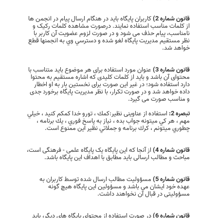
قانون شماره 2)
کاربران پایگاه باید در هنگام ارسال پیام در انجمن ها
از کلمات مناسب استفاده نمایند. درصورت مشاهده کلمات رکیک و
نامناسب، پیام حذف می شود و در صورت لزوم عضویت آن كاربر با
نظر مستقیم مدیریت پایگاه لغو شده و دسترسي وي به انجمنها قطع
خواهد شد.
قانون شماره 3)
عنوان مورد استفاده برای هر موضوع باید متناسب با
محتوای آن باشد و باید از کلمات کلیدی که اشاره مستقیم به محتوا
دارد استفاده شود؛ در غیر این صورت برای نخستین بار به او اخطار
داده خواهد شد و در صورت تکرار، با نظر مدیریت پایگاه برخورد جدی
و مناسب صورت می گیرد.
تبصره 2:
استفاده از عناوینی نظیر:كمك ، تورو خدا كمكم كنيد ، خيلي
مهم ، هر كي ميتونه جواب بده ، نياز به پاسخ فوري ، يك برنامه ،
چطوري ميتونم ، كرك برنامه و جملاتي نظیر این ممنوع است.
قانون شماره 4)
از آنجا که این پایگاه یک پایگاه علمی - فرهنگی است،
مباحث و مطالب ارسالی باید مطابق با اهداف این پایگاه باشد.
قانون شماره 5)
مسؤولیت مطالب ارسال شده توسط کاربران به
عهده خود ایشان می باشد و مسؤولین این پایگاه هیچ گونه
مسؤولیتی در قبال آن نخواهند داشت.
قانون شماره 6)
در صورت استفاده از محتوای پایگاه های دیگر، باید