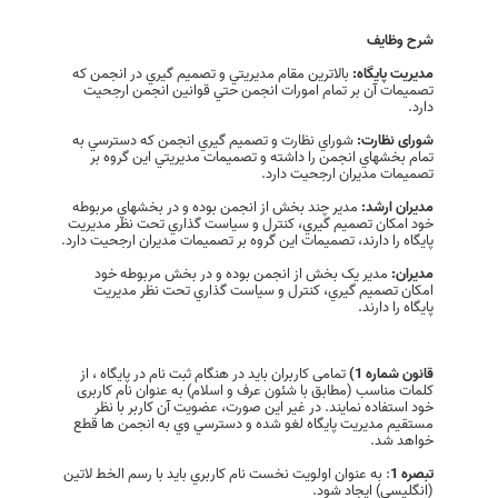
شرح وظایف
مدیريت پایگاه:
بالاترين مقام مديريتي و تصميم گيري در انجمن که
تصميمات آن بر تمام امورات انجمن حتي قوانين انجمن ارجحيت
دارد.
شورای نظارت:
شوراي نظارت و تصميم گيري انجمن که دسترسي به
تمام بخشهاي انجمن را داشته و تصميمات مديريتي اين گروه بر
تصميمات مديران ارجحيت دارد.
مدیران ارشد:
مدير چند بخش از انجمن بوده و در بخشهاي مربوطه
خود امکان تصميم گيري، کنترل و سياست گذاري تحت نظر مديريت
پايگاه را دارند، تصميمات اين گروه بر تصميمات مديران ارجحيت دارد.
مدیران:
مدير يک بخش از انجمن بوده و در بخش مربوطه خود
امکان تصميم گيري، کنترل و سياست گذاري تحت نظر مديريت
پايگاه را دارند.
قانون شماره 1)
تمامی کاربران باید در هنگام ثبت نام در پایگاه ، از
کلمات مناسب (مطابق با شئون عرف و اسلام) به عنوان نام کاربری
خود استفاده نمایند. در غیر این صورت، عضویت آن كاربر با نظر
مستقیم مدیریت پایگاه لغو شده و دسترسي وي به انجمن ها قطع
خواهد شد.
تبصره 1
: به عنوان اولویت نخست نام كاربري باید با رسم الخط لاتین
(انگلیسی) ایجاد شود.