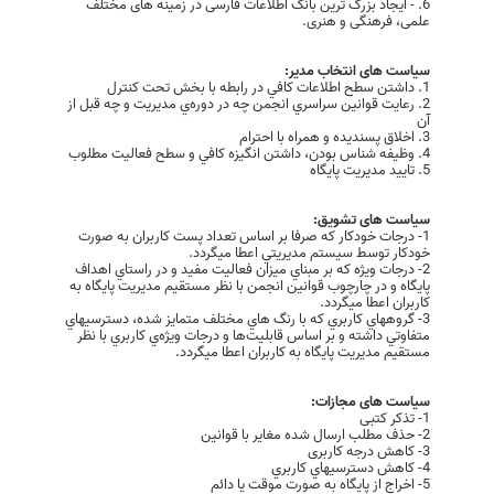
6. - ایجاد بزرگ ترین بانک اطلاعات فارسی در زمینه های مختلف
علمی، فرهنگی و هنری.
سیاست های انتخاب مدیر:
1. داشتن سطح اطلاعات کافي در رابطه با بخش تحت کنترل
2. رعايت قوانين سراسري انجمن چه در دوره‌ي مديريت و چه قبل از
آن
3. اخلاق پسنديده و همراه با احترام
4. وظيفه شناس بودن، داشتن انگيزه کافي و سطح فعاليت مطلوب
5. تاييد مديريت پايگاه
سیاست های تشویق:
1- درجات خودکار که صرفا بر اساس تعداد پست کاربران به صورت
خودکار توسط سيستم مديريتي اعطا ميگردد.
2- درجات ويژه که بر مبناي ميزان فعاليت مفيد و در راستاي اهداف
پايگاه و در چارچوب قوانين انجمن با نظر مستقيم مديريت پايگاه به
کاربران اعطا ميگردد.
3- گروههاي کاربري که با رنگ هاي مختلف متمايز شده، دسترسيهاي
متفاوتي داشته و بر اساس قابليت‌ها و درجات ويژه‌ي کاربري با نظر
مستقيم مديريت پايگاه به کاربران اعطا ميگردد.
سیاست های مجازات:
1- تذکر کتبی
2- حذف مطلب ارسال شده مغایر با قوانین
3- کاهش درجه کاربری
4- کاهش دسترسيهاي کاربري
5- اخراج از پایگاه به صورت موقت يا دائم