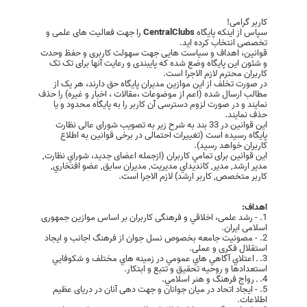
کاربر گرامی!
سپاس از اینکه پایگاه
CentralClubs
را جهت فعالیت های علمی و
تخصصی انتخاب کرده اید.
قوانین، اهداف و سیاست هایی جهت سهولت کاربری و حفظ وحدت
و شئون این پایگاه وضع شده که پایبندی و رعایت آنها برای تک تک
کاربران محترم لازم الاجرا است.
در صورت تخلف از این موازین مدیران پایگاه حق دارند، هر یک از
مطالب ارسال شده (اعم از موضوعات ،مقالات ، اخبار و غیره) را حذف
نمایند و در صورت لزوم دسترسی آن کاربر را به پایگاه محدود و یا
حذف نمایند.
این قوانین در 33 بند به شرح زیر به تصویب شورای عالی نظارت
پایگاه رسیده است (تغییرات احتمالی در برخی قوانین به اطلاع
کاربران خواهد رسید).
این قوانین برای تمامي كاربران (ازجمله اعضای جدید، شوراي نظارت,
مدير ارشد, مدير, کانديداي مديريت, مديران سابق, عضو افتخاري,
کاربر متخصص, کاربر ارشد) لازم الاجرا است.
اهداف:
1. - رشد علمی، اخلاقي و فرهنگی کاربران بر اساس موازین جمهوری
اسلامی ایران.
2. - مصونيت جامعه بخصوص نسل جوان از فرهنگ اجانب و ایجاد
استقلال فکری و عملی.
3. ـ اعتلاي آگاهي هاي عمومي در زمينه هاي مختلف و شكوفايي
استعدادها و روحيه تحقيق و تتبع و ابتكار.
4. ـ رواج فرهنگ و هنر اسلامي.
5. - ایجاد اتحاد در میان جوانان و جهت دهی آنان در دریای عظیم
اطلاعات.