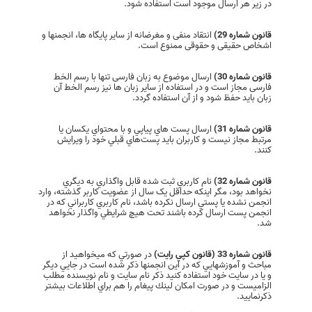
در زیر هر ارسال موجود است استفاده شود.
قانون شماره 29)
انتقاد منفی و مغرضانه از ساير پایگاه ها، انجمنها و
اشخاص حقیقی و حقوقی ممنوع است.
قانون شماره 30)
ارسال موضوع به زبان فارسی تنها با رسم الخط
فارسی مجاز است و در استفاده از سایر زبان ها نیز رسم الخط آن
زبان باید حفظ شود و از آن استفاده گردد.
قانون شماره 31)
ارسال پست هاي پياپي و با محتواي يکسان يا
مرتبط مجاز نيست و کاربران بايد پست‌هاي قبلي خود را ويرايش
کنند.
قانون شماره 32)
نام کاربري ثبت شده قابل واگذاري به ديگري
نخواهد بود، مگر اينکه حداقل يک سال از عضويت کاربر گذشته، وارد
انجمن نشده يا پستي ارسال نکرده باشد، نام کاربري کاربراني که در
انجمن پست ارسال کرده باشند تحت هيچ شرايطي واگذار نخواهد
شد.
قانون شماره 33 (قانون كپي رايت)
در صورتي كه ميخواهيد از
مباحث و آموزشهايي كه در اين انجمنها ذكر شده است در جايي ديگر
و يا در سايت خود استفاده كنيد ذكر نام سايت و نام نويسنده مطلب
الزاميست و در صورت امكان لينك پيغام را هم براي اطلاعات بيشتر
ذكرنماييد.