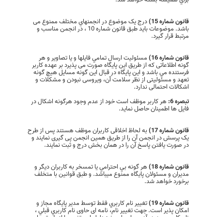
قانون شماره 15)
درج یک موضوع در انجمنهاي مختلف ممنوع می
باشد. موضوعات باید طبق قانون شماره 10 ، در انجمن مناسب و
مرتبط قرار گیرد.
قانون شماره 16)
مسئوليت ارسال تمامي فايلها و يا تصاوير و هر
گونه اطلاعاتی كه از طريق این پایگاه صورت می پذیرد بر عهده كاربر
فرستنده مي باشد و این پایگاه در قبال اين گونه مسايل هيچ گونه
تعهد و مسئولیتی از نظر سلامت آن، ویروسی نبودن و مشکلات و
اشکالات احتمالی ندارد.
تبصره 6:
هر کاربر موظف است خود از عدم وجود هرگونه اشکال در
فایل ها اطمینان حاصل نماید.
قانون شماره 17)
به لحاظ اخلاقی کاربران موظف هستند پس از طرح
یک پرسش در انجمن آن را از طریق همین انجمن پی گیری نمایند و
در صورت یافتن پاسخ آن را در همان بخش درج و ثبت نمایند.
قانون شماره 18)
هر گونه بي احترامي یا تمسخر به كاربران ديگر و
مديران و مسئولان پایگاه ممنوع میباشد. و طبق قوانین با متخلف
برخورد خواهد شد.
قانون شماره 19)
تغيير نام كاربري فقط توسط مدير پايگاه مجاز و
امکان پذیر است. جهت تغییر نام، نامه ای حاوی نام كاربري قبلي ،