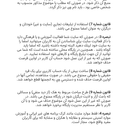
منبع آن ذکر شود. در صورتی که مطلب یا موضوع مذکور منسوب به
شخص خاصی بود ، باید نام وی نیز ذکر گردد.
قانون شماره 7)
استفاده از تبلیغات تجاري (سايت و غير) خودتان و
دیگران به عنوان امضا ممنوع می باشد.
تبصره 3:
در صورتي كه سايت شما فعاليت آموزشي و يا فرهنگي دارد
با ذكر فعاليت سايت براي شناساندن آن به كاربران ميتوانيد امضا را
به سايت خود لينك دهيد البته توجه داشته باشيد كه امضا بايد
كوتاه باشد . همچنين در پایگاه محلی ساخته شده است که شما می
توانید از آن جهت تبلیغ پایگاه و کارهای خود استفاده نمایید. در
صورتی که به غیر از این عمل شود حساب آن کاربر در اولین فرصت
حذف خواهد شد.
قانون شماره 8)
ساخت بیش از یک حساب کاربری برای یک فرد
حقیقی یا حقوقی ممنوع می باشد. در صورت مشاهده، تمامی آنها در
اولین فرصت حذف شده و دسترسي وي به انجمنها قطع خواهد شد.
قانون شماره 9)
طرح مباحث مربوط به هک (از ديد منفي) و مسائلی
که باعث آزار و اذیت دیگران شود در پایگاه ممنوع می باشد. در
صورتی که غیر از این عمل شود آن موضوع حذف می شود و با آن
کاربر با نظر مستقیم مدیریت پایگاه برخورد خواهد شد.
تبصره 4:
فقط موارد مثبت مانند کرک برنامه هاي غير ايراني و آموزش
موارد امنیتی سیستم و مقابله با هكران و مشابه که برای کاربران
مفید واقع شود، مجاز است.