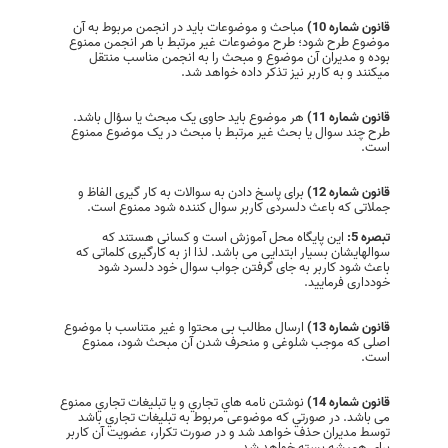
قانون شماره 10)
مباحث و موضوعات باید در انجمن مربوط به آن
موضوع طرح شود؛ طرح موضوعات غیر مرتبط با هر انجمن ممنوع
بوده و مدیران آن موضوع و مبحث را به انجمن مناسب منتقل
میکنند و به کاربر نیز تذکر داده خواهد شد.
قانون شماره 11)
هر موضوع باید حاوی یک مبحث یا سؤال باشد.
طرح چند سوال يا بحث غير مرتبط با مبحث در یک موضوع ممنوع
است.
قانون شماره 12)
برای پاسخ دادن به سوالات به کار گیری الفاظ و
جملاتی که باعث دلسردی کاربر سوال کننده شود ممنوع است.
تبصره 5:
این پایگاه محل آموزش است و کسانی هستند که
سوالهایشان بسیار ابتدایی می باشد. لذا از به کارگیری کلماتی که
باعث شود کاربر به جای گرفتن جواب سوال خود دلسرد شود
خودداری فرمایید.
قانون شماره 13)
ارسال مطالب بی محتوا و غیر متناسب با موضوع
اصلی که موجب شلوغی و منحرف شدن آن مبحث شود، ممنوع
است.
قانون شماره 14)
نوشتن نامه هاي تجاري و يا تبليغات تجاري ممنوع
می باشد. در صورتي كه موضوعی مربوط به تبليغات تجاري باشد
توسط مديران حذف خواهد شد و در صورت تكرار، عضویت آن کاربر
براي هميشه بسته خواهد شد.