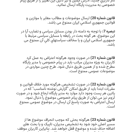
نام كاربري جديد، آدرس ايميل و نیز دلیل این تغییر را از طریق پیام
خصوصی به مدیریت پایگاه ارسال نمائید.
قانون شماره 20)
ارسال موضوعات و مطالب مغایر با موازین و
قوانين جمهوري اسلامي ایران ممنوع می باشد.
تبصره 7:
با توجه به دامنه دار بودن مسایل سیاسی و تضارب آرا در
این موضوع، هر گونه بحث در رابطه با مسایل سیاسی مرتبط با
جمهوری اسلامی ایران و يا مخالف سياستهاي کلي آن ممنوع می
باشد.
قانون شماره 21)
در صورت وجود هرگونه اعتراض به عمل کرد
کاربران به ویژه مدیران مراتب باید در پیام خصوصی با مدیر پایگاه
مطرح شده و از همین طریق دنبال شود. طرح چنین مواردی در
موضوعات عمومی ممنوع است.
قانون شماره 22)
در صورت تشخیص هرگونه مورد خلاف قوانین و
مقررات ابتدا باید از طریق امکان "گزارش نوشته نامناسب" که در
پائین هر پست وجود دارد موارد به مدیر پایگاه ارجاع شود و در صورت
لزوم نیز می توان از طریق پیام خصوصی موضوع را دنبال نمود.
ارسال اعتراض به صورت پاسخ آن ارسال در موضوع عمومی ممنوع
است.
قانون شماره 23)
هرگونه بحثی‌ که موجب انحراف موضوع ها از
مسیر اصلی‌ خود شود به تشخیص مدیران، تاپیک و یا بحث های
اضافه حذف شده و موضوع قفل خواهد شد. بنابراین کاربران موظف