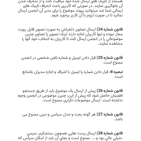
هستند از تاپیک های ارسال شده خود مراقبت کنند و از منحرف شدن
آن جلوگیری نمایند. در صورتی‌ که کاربری باعث انحراف تاپیک های
ارسالی‌ شما شد میتوانید پیوند موضوع را برای مدیر آن انجمن ارسال
نمائید تا در صورت لزوم با آن کاربر برخورد شود.
قانون شماره 24)
ارسال تصاوير دلخراش به صورت تصوير قابل رويت
مجاز نبوده و تنها کاربران اجازه دارند لينک تصوير يا تصاوير چنين
موضوعاتي را در انجمن ارسال کنند تا کاربران به انتخاب خود آنها را
مشاهده نمايند.
قانون شماره 25)
قرار دادن ايميل و ‌شماره تلفن شخصی در انجمن
ممنوع است.
تبصره 8:
قرار دادن شماره یا ایمیل با اشراف و اجازه مدیران بلامانع
است.
قانون شماره 26)
پیش از ارسال یک موضوع باید از طریق جستجو
اطمینان حاصل شود که پیش از این، چنین موضوعی در انجمن وجود
نداشته است. ارسال موضوعات تکراری ممنوع است.
قانون شماره 27)
هر گونه بحث و جدل سیاسی و دینی ممنوع می
باشد.
قانون شماره 28)
ارسال پست هايي همچون ٫‌متشكرم ٫‌مرسي
٫‌خيلي عالي بود و.... ممنوع است و بجاي آن باید از امکان سپاس که