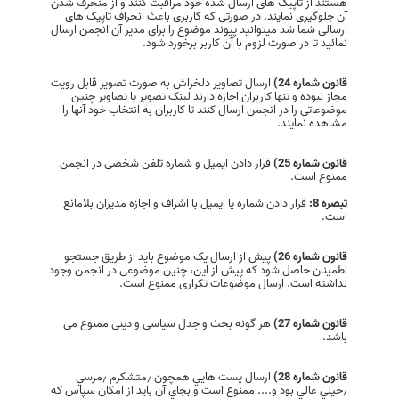
هستند از تاپیک های ارسال شده خود مراقبت کنند و از منحرف شدن
آن جلوگیری نمایند. در صورتی‌ که کاربری باعث انحراف تاپیک های
ارسالی‌ شما شد میتوانید پیوند موضوع را برای مدیر آن انجمن ارسال
نمائید تا در صورت لزوم با آن کاربر برخورد شود.
قانون شماره 24)
ارسال تصاوير دلخراش به صورت تصوير قابل رويت
مجاز نبوده و تنها کاربران اجازه دارند لينک تصوير يا تصاوير چنين
موضوعاتي را در انجمن ارسال کنند تا کاربران به انتخاب خود آنها را
مشاهده نمايند.
قانون شماره 25)
قرار دادن ايميل و ‌شماره تلفن شخصی در انجمن
ممنوع است.
تبصره 8:
قرار دادن شماره یا ایمیل با اشراف و اجازه مدیران بلامانع
است.
قانون شماره 26)
پیش از ارسال یک موضوع باید از طریق جستجو
اطمینان حاصل شود که پیش از این، چنین موضوعی در انجمن وجود
نداشته است. ارسال موضوعات تکراری ممنوع است.
قانون شماره 27)
هر گونه بحث و جدل سیاسی و دینی ممنوع می
باشد.
قانون شماره 28)
ارسال پست هايي همچون ٫‌متشكرم ٫‌مرسي
٫‌خيلي عالي بود و.... ممنوع است و بجاي آن باید از امکان سپاس که