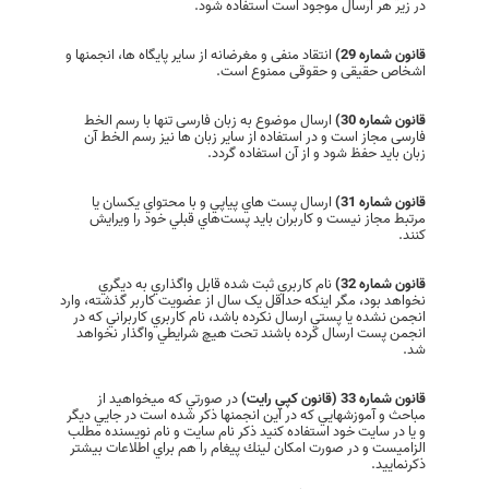
در زیر هر ارسال موجود است استفاده شود.
قانون شماره 29)
انتقاد منفی و مغرضانه از ساير پایگاه ها، انجمنها و
اشخاص حقیقی و حقوقی ممنوع است.
قانون شماره 30)
ارسال موضوع به زبان فارسی تنها با رسم الخط
فارسی مجاز است و در استفاده از سایر زبان ها نیز رسم الخط آن
زبان باید حفظ شود و از آن استفاده گردد.
قانون شماره 31)
ارسال پست هاي پياپي و با محتواي يکسان يا
مرتبط مجاز نيست و کاربران بايد پست‌هاي قبلي خود را ويرايش
کنند.
قانون شماره 32)
نام کاربري ثبت شده قابل واگذاري به ديگري
نخواهد بود، مگر اينکه حداقل يک سال از عضويت کاربر گذشته، وارد
انجمن نشده يا پستي ارسال نکرده باشد، نام کاربري کاربراني که در
انجمن پست ارسال کرده باشند تحت هيچ شرايطي واگذار نخواهد
شد.
قانون شماره 33 (قانون كپي رايت)
در صورتي كه ميخواهيد از
مباحث و آموزشهايي كه در اين انجمنها ذكر شده است در جايي ديگر
و يا در سايت خود استفاده كنيد ذكر نام سايت و نام نويسنده مطلب
الزاميست و در صورت امكان لينك پيغام را هم براي اطلاعات بيشتر
ذكرنماييد.