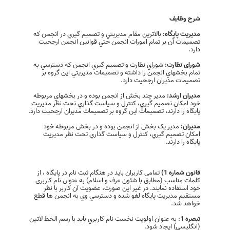
شرح وظایف
مدیريت پایگاه:
بالاترين مقام مديريتي و تصميم گيري در انجمن که
تصميمات آن بر تمام امورات انجمن حتي قوانين انجمن ارجحيت
دارد.
شورای نظارت:
شوراي نظارت و تصميم گيري انجمن که دسترسي به
تمام بخشهاي انجمن را داشته و تصميمات مديريتي اين گروه بر
تصميمات مديران ارجحيت دارد.
مدیران ارشد:
مدير چند بخش از انجمن بوده و در بخشهاي مربوطه
خود امکان تصميم گيري، کنترل و سياست گذاري تحت نظر مديريت
پايگاه را دارند، تصميمات اين گروه بر تصميمات مديران ارجحيت دارد.
مدیران:
مدير يک بخش از انجمن بوده و در بخش مربوطه خود
امکان تصميم گيري، کنترل و سياست گذاري تحت نظر مديريت
پايگاه را دارند.
قانون شماره 1)
تمامی کاربران باید در هنگام ثبت نام در پایگاه ، از
کلمات مناسب (مطابق با شئون عرف و اسلام) به عنوان نام کاربری
خود استفاده نمایند. در غیر این صورت، عضویت آن كاربر با نظر
مستقیم مدیریت پایگاه لغو شده و دسترسي وي به انجمن ها قطع
خواهد شد.
تبصره 1
: به عنوان اولویت نخست نام كاربري باید با رسم الخط لاتین
(انگلیسی) ایجاد شود.