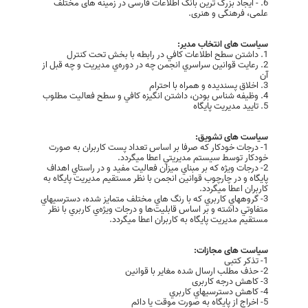
6. - ایجاد بزرگ ترین بانک اطلاعات فارسی در زمینه های مختلف
علمی، فرهنگی و هنری.
سیاست های انتخاب مدیر:
1. داشتن سطح اطلاعات کافي در رابطه با بخش تحت کنترل
2. رعايت قوانين سراسري انجمن چه در دوره‌ي مديريت و چه قبل از
آن
3. اخلاق پسنديده و همراه با احترام
4. وظيفه شناس بودن، داشتن انگيزه کافي و سطح فعاليت مطلوب
5. تاييد مديريت پايگاه
سیاست های تشویق:
1- درجات خودکار که صرفا بر اساس تعداد پست کاربران به صورت
خودکار توسط سيستم مديريتي اعطا ميگردد.
2- درجات ويژه که بر مبناي ميزان فعاليت مفيد و در راستاي اهداف
پايگاه و در چارچوب قوانين انجمن با نظر مستقيم مديريت پايگاه به
کاربران اعطا ميگردد.
3- گروههاي کاربري که با رنگ هاي مختلف متمايز شده، دسترسيهاي
متفاوتي داشته و بر اساس قابليت‌ها و درجات ويژه‌ي کاربري با نظر
مستقيم مديريت پايگاه به کاربران اعطا ميگردد.
سیاست های مجازات:
1- تذکر کتبی
2- حذف مطلب ارسال شده مغایر با قوانین
3- کاهش درجه کاربری
4- کاهش دسترسيهاي کاربري
5- اخراج از پایگاه به صورت موقت يا دائم