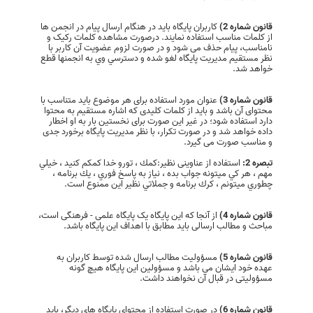
قانون شماره 2)
کاربران پایگاه باید در هنگام ارسال پیام در انجمن ها
از کلمات مناسب استفاده نمایند. درصورت مشاهده کلمات رکیک و
نامناسب، پیام حذف می شود و در صورت لزوم عضویت آن كاربر با
نظر مستقیم مدیریت پایگاه لغو شده و دسترسي وي به انجمنها قطع
خواهد شد.
قانون شماره 3)
عنوان مورد استفاده برای هر موضوع باید متناسب با
محتوای آن باشد و باید از کلمات کلیدی که اشاره مستقیم به محتوا
دارد استفاده شود؛ در غیر این صورت برای نخستین بار به او اخطار
داده خواهد شد و در صورت تکرار، با نظر مدیریت پایگاه برخورد جدی
و مناسب صورت می گیرد.
تبصره 2:
استفاده از عناوینی نظیر:كمك ، تورو خدا كمكم كنيد ، خيلي
مهم ، هر كي ميتونه جواب بده ، نياز به پاسخ فوري ، يك برنامه ،
چطوري ميتونم ، كرك برنامه و جملاتي نظیر این ممنوع است.
قانون شماره 4)
از آنجا که این پایگاه یک پایگاه علمی - فرهنگی است،
مباحث و مطالب ارسالی باید مطابق با اهداف این پایگاه باشد.
قانون شماره 5)
مسؤولیت مطالب ارسال شده توسط کاربران به
عهده خود ایشان می باشد و مسؤولین این پایگاه هیچ گونه
مسؤولیتی در قبال آن نخواهند داشت.
قانون شماره 6)
در صورت استفاده از محتوای پایگاه های دیگر، باید