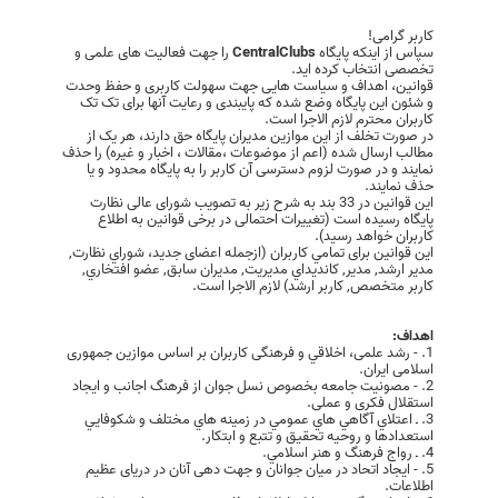
کاربر گرامی!
سپاس از اینکه پایگاه
CentralClubs
را جهت فعالیت های علمی و
تخصصی انتخاب کرده اید.
قوانین، اهداف و سیاست هایی جهت سهولت کاربری و حفظ وحدت
و شئون این پایگاه وضع شده که پایبندی و رعایت آنها برای تک تک
کاربران محترم لازم الاجرا است.
در صورت تخلف از این موازین مدیران پایگاه حق دارند، هر یک از
مطالب ارسال شده (اعم از موضوعات ،مقالات ، اخبار و غیره) را حذف
نمایند و در صورت لزوم دسترسی آن کاربر را به پایگاه محدود و یا
حذف نمایند.
این قوانین در 33 بند به شرح زیر به تصویب شورای عالی نظارت
پایگاه رسیده است (تغییرات احتمالی در برخی قوانین به اطلاع
کاربران خواهد رسید).
این قوانین برای تمامي كاربران (ازجمله اعضای جدید، شوراي نظارت,
مدير ارشد, مدير, کانديداي مديريت, مديران سابق, عضو افتخاري,
کاربر متخصص, کاربر ارشد) لازم الاجرا است.
اهداف:
1. - رشد علمی، اخلاقي و فرهنگی کاربران بر اساس موازین جمهوری
اسلامی ایران.
2. - مصونيت جامعه بخصوص نسل جوان از فرهنگ اجانب و ایجاد
استقلال فکری و عملی.
3. ـ اعتلاي آگاهي هاي عمومي در زمينه هاي مختلف و شكوفايي
استعدادها و روحيه تحقيق و تتبع و ابتكار.
4. ـ رواج فرهنگ و هنر اسلامي.
5. - ایجاد اتحاد در میان جوانان و جهت دهی آنان در دریای عظیم
اطلاعات.