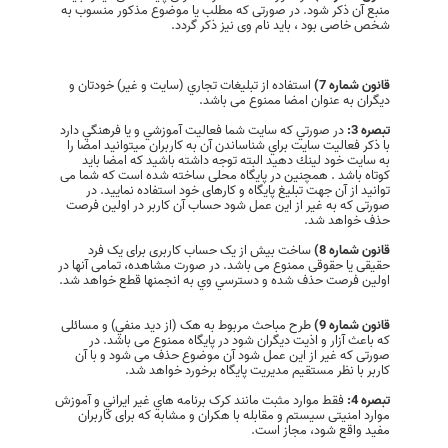
منبع آن ذکر شود. در صورتی که مطلب یا موضوع مذکور منسوب به
شخص خاصی بود ، باید نام وی نیز ذکر گردد.
قانون شماره 7)
استفاده از تبلیغات تجاري (سايت و غير) خودتان و
دیگران به عنوان امضا ممنوع می باشد.
تبصره 3:
در صورتي كه سايت شما فعاليت آموزشي و يا فرهنگي دارد
با ذكر فعاليت سايت براي شناساندن آن به كاربران ميتوانيد امضا را
به سايت خود لينك دهيد البته توجه داشته باشيد كه امضا بايد
كوتاه باشد . همچنين در پایگاه محلی ساخته شده است که شما می
توانید از آن جهت تبلیغ پایگاه و کارهای خود استفاده نمایید. در
صورتی که به غیر از این عمل شود حساب آن کاربر در اولین فرصت
حذف خواهد شد.
قانون شماره 8)
ساخت بیش از یک حساب کاربری برای یک فرد
حقیقی یا حقوقی ممنوع می باشد. در صورت مشاهده، تمامی آنها در
اولین فرصت حذف شده و دسترسي وي به انجمنها قطع خواهد شد.
قانون شماره 9)
طرح مباحث مربوط به هک (از ديد منفي) و مسائلی
که باعث آزار و اذیت دیگران شود در پایگاه ممنوع می باشد. در
صورتی که غیر از این عمل شود آن موضوع حذف می شود و با آن
کاربر با نظر مستقیم مدیریت پایگاه برخورد خواهد شد.
تبصره 4:
فقط موارد مثبت مانند کرک برنامه هاي غير ايراني و آموزش
موارد امنیتی سیستم و مقابله با هكران و مشابه که برای کاربران
مفید واقع شود، مجاز است.