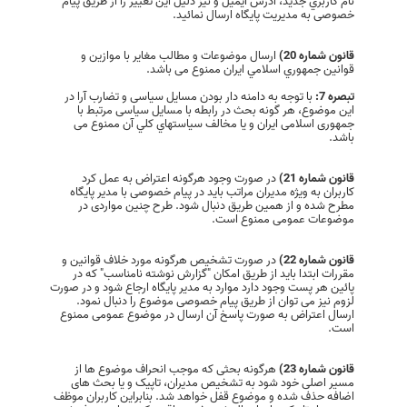
نام كاربري جديد، آدرس ايميل و نیز دلیل این تغییر را از طریق پیام
خصوصی به مدیریت پایگاه ارسال نمائید.
قانون شماره 20)
ارسال موضوعات و مطالب مغایر با موازین و
قوانين جمهوري اسلامي ایران ممنوع می باشد.
تبصره 7:
با توجه به دامنه دار بودن مسایل سیاسی و تضارب آرا در
این موضوع، هر گونه بحث در رابطه با مسایل سیاسی مرتبط با
جمهوری اسلامی ایران و يا مخالف سياستهاي کلي آن ممنوع می
باشد.
قانون شماره 21)
در صورت وجود هرگونه اعتراض به عمل کرد
کاربران به ویژه مدیران مراتب باید در پیام خصوصی با مدیر پایگاه
مطرح شده و از همین طریق دنبال شود. طرح چنین مواردی در
موضوعات عمومی ممنوع است.
قانون شماره 22)
در صورت تشخیص هرگونه مورد خلاف قوانین و
مقررات ابتدا باید از طریق امکان "گزارش نوشته نامناسب" که در
پائین هر پست وجود دارد موارد به مدیر پایگاه ارجاع شود و در صورت
لزوم نیز می توان از طریق پیام خصوصی موضوع را دنبال نمود.
ارسال اعتراض به صورت پاسخ آن ارسال در موضوع عمومی ممنوع
است.
قانون شماره 23)
هرگونه بحثی‌ که موجب انحراف موضوع ها از
مسیر اصلی‌ خود شود به تشخیص مدیران، تاپیک و یا بحث های
اضافه حذف شده و موضوع قفل خواهد شد. بنابراین کاربران موظف