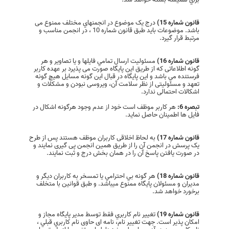
قانون شماره 15)
درج یک موضوع در انجمنهاي مختلف ممنوع می
باشد. موضوعات باید طبق قانون شماره 10 ، در انجمن مناسب و
مرتبط قرار گیرد.
قانون شماره 16)
مسئوليت ارسال تمامي فايلها و يا تصاوير و هر
گونه اطلاعاتی كه از طريق این پایگاه صورت می پذیرد بر عهده كاربر
فرستنده مي باشد و این پایگاه در قبال اين گونه مسايل هيچ گونه
تعهد و مسئولیتی از نظر سلامت آن، ویروسی نبودن و مشکلات و
اشکالات احتمالی ندارد.
تبصره 6:
هر کاربر موظف است خود از عدم وجود هرگونه اشکال در
فایل ها اطمینان حاصل نماید.
قانون شماره 17)
به لحاظ اخلاقی کاربران موظف هستند پس از طرح
یک پرسش در انجمن آن را از طریق همین انجمن پی گیری نمایند و
در صورت یافتن پاسخ آن را در همان بخش درج و ثبت نمایند.
قانون شماره 18)
هر گونه بي احترامي یا تمسخر به كاربران ديگر و
مديران و مسئولان پایگاه ممنوع میباشد. و طبق قوانین با متخلف
برخورد خواهد شد.
قانون شماره 19)
تغيير نام كاربري فقط توسط مدير پايگاه مجاز و
امکان پذیر است. جهت تغییر نام، نامه ای حاوی نام كاربري قبلي ،