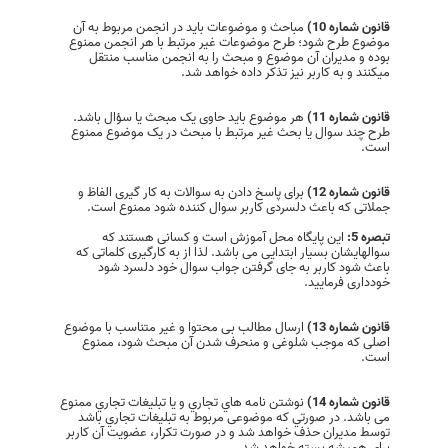
قانون شماره 10)
مباحث و موضوعات باید در انجمن مربوط به آن
موضوع طرح شود؛ طرح موضوعات غیر مرتبط با هر انجمن ممنوع
بوده و مدیران آن موضوع و مبحث را به انجمن مناسب منتقل
میکنند و به کاربر نیز تذکر داده خواهد شد.
قانون شماره 11)
هر موضوع باید حاوی یک مبحث یا سؤال باشد.
طرح چند سوال يا بحث غير مرتبط با مبحث در یک موضوع ممنوع
است.
قانون شماره 12)
برای پاسخ دادن به سوالات به کار گیری الفاظ و
جملاتی که باعث دلسردی کاربر سوال کننده شود ممنوع است.
تبصره 5:
این پایگاه محل آموزش است و کسانی هستند که
سوالهایشان بسیار ابتدایی می باشد. لذا از به کارگیری کلماتی که
باعث شود کاربر به جای گرفتن جواب سوال خود دلسرد شود
خودداری فرمایید.
قانون شماره 13)
ارسال مطالب بی محتوا و غیر متناسب با موضوع
اصلی که موجب شلوغی و منحرف شدن آن مبحث شود، ممنوع
است.
قانون شماره 14)
نوشتن نامه هاي تجاري و يا تبليغات تجاري ممنوع
می باشد. در صورتي كه موضوعی مربوط به تبليغات تجاري باشد
توسط مديران حذف خواهد شد و در صورت تكرار، عضویت آن کاربر
براي هميشه بسته خواهد شد.