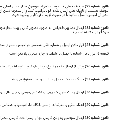
قانون شماره 23)
هرگونه بحثی‌ که موجب انحراف موضوع ها از مسیر اصلی‌ خو
موظف هستند از تاپیک های ارسال شده خود مراقبت کنند و از منحرف شدن آن جلو
مدیر آن انجمن ارسال نمائید تا در صورت لزوم با آن کاربر برخورد شود.
قانون شماره 24)
ارسال تصاوير دلخراش به صورت تصوير قابل رويت مجاز نبوده و ت
خود آنها را مشاهده نمايند.
قانون شماره 25)
قرار دادن ايميل و ‌شماره تلفن شخصی در انجمن ممنوع است
تبصره 8:
قرار دادن شماره یا ایمیل با اشراف و اجازه مدیران بلامانع است.
قانون شماره 26)
پیش از ارسال یک موضوع باید از طریق جستجو اطمینان حا
قانون شماره 27)
هر گونه بحث و جدل سیاسی و دینی ممنوع می باشد.
قانون شماره 28)
ارسال پست هايي همچون ٫‌متشكرم ٫‌مرسي ٫‌خيلي عالي بود و.... ممنوع است و بجاي آن باید از امکان سپاس که در زیر هر ارسال موجود است استفاده شود.
قانون شماره 29)
انتقاد منفی و مغرضانه از ساير پایگاه ها، انجمنها و اشخا
قانون شماره 30)
ارسال موضوع به زبان فارسی تنها با رسم الخط فارسی مجاز است