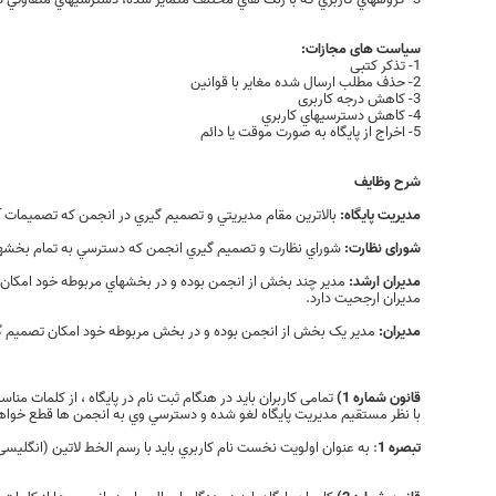
سیاست های مجازات:
1- تذکر کتبی
2- حذف مطلب ارسال شده مغایر با قوانین
3- کاهش درجه کاربری
4- کاهش دسترسيهاي کاربري
5- اخراج از پایگاه به صورت موقت يا دائم
شرح وظایف
مدیريت پایگاه:
بالاترين مقام مديريتي و تصميم گيري در انجمن که تصميمات آ
شورای نظارت:
شوراي نظارت و تصميم گيري انجمن که دسترسي به تمام بخشهاي
مدیران ارشد:
مدير چند بخش از انجمن بوده و در بخشهاي مربوطه خود امکان ت
مديران ارجحيت دارد.
مدیران:
مدير يک بخش از انجمن بوده و در بخش مربوطه خود امکان تصميم گير
قانون شماره 1)
تمامی کاربران باید در هنگام ثبت نام در پایگاه ، از کلمات من
با نظر مستقیم مدیریت پایگاه لغو شده و دسترسي وي به انجمن ها قطع خواه
تبصره 1
: به عنوان اولویت نخست نام كاربري باید با رسم الخط لاتین (انگلیسی