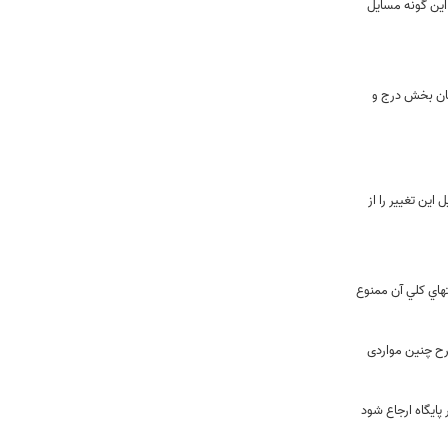
 اين گونه مسايل
مان بخش درج و
این تغییر را از
هاي کلي آن ممنوع
رح چنین مواردی
ایگاه ارجاع شود