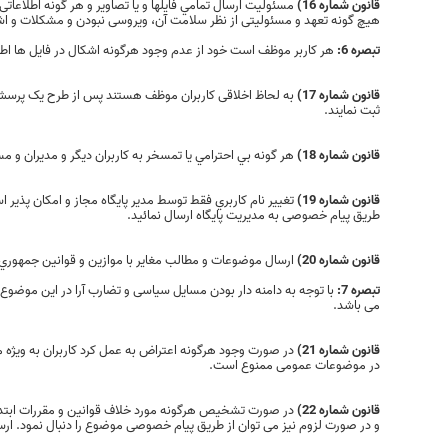
قانون شماره 16)
مسئوليت ارسال تمامي فايلها و يا تصاوير و هر گونه اطلاعاتی 
هيچ گونه تعهد و مسئولیتی از نظر سلامت آن، ویروسی نبودن و مشکلات و اشک
تبصره 6:
هر کاربر موظف است خود از عدم وجود هرگونه اشکال در فایل ها اطم
قانون شماره 17)
به لحاظ اخلاقی کاربران موظف هستند پس از طرح یک پرسش د
ثبت نمایند.
قانون شماره 18)
هر گونه بي احترامي یا تمسخر به كاربران ديگر و مديران و م
قانون شماره 19)
تغيير نام كاربري فقط توسط مدير پايگاه مجاز و امکان پذیر است
طریق پیام خصوصی به مدیریت پایگاه ارسال نمائید.
قانون شماره 20)
ارسال موضوعات و مطالب مغایر با موازین و قوانين جمهوري 
تبصره 7:
با توجه به دامنه دار بودن مسایل سیاسی و تضارب آرا در این موضوع
می باشد.
قانون شماره 21)
در صورت وجود هرگونه اعتراض به عمل کرد کاربران به ویژه م
در موضوعات عمومی ممنوع است.
قانون شماره 22)
در صورت تشخیص هرگونه مورد خلاف قوانین و مقررات ابتدا با
و در صورت لزوم نیز می توان از طریق پیام خصوصی موضوع را دنبال نمود. 