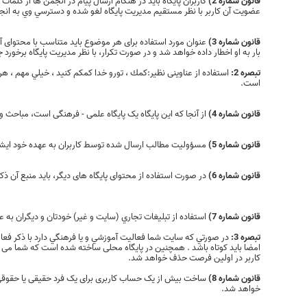
قانون شماره 2)
کاربران پایگاه باید در هنگام ارسال پیام در انجمن ها از ک
عضویت آن كاربر با نظر مستقیم مدیریت پایگاه لغو شده و دسترسي وي به انج
قانون شماره 3)
عنوان مورد استفاده برای هر موضوع باید متناسب با محتوای آن
بار به او اخطار داده خواهد شد و در صورت تکرار، با نظر مدیریت پایگاه برخو
تبصره 2:
استفاده از عناوینی نظیر:كمك ، تورو خدا كمكم كنيد ، خيلي مهم ، هر 
است.
قانون شماره 4)
از آنجا که این پایگاه یک پایگاه علمی - فرهنگی است، مباحث و 
قانون شماره 5)
مسؤولیت مطالب ارسال شده توسط کاربران به عهده خود ایشان
قانون شماره 6)
در صورت استفاده از محتوای پایگاه های دیگر، باید منبع آن 
قانون شماره 7)
استفاده از تبلیغات تجاري (سايت و غير) خودتان و دیگران به 
تبصره 3:
در صورتي كه سايت شما فعاليت آموزشي و يا فرهنگي دارد با ذكر فعال
امضا بايد كوتاه باشد . همچنين در پایگاه محلی ساخته شده است که شما می توا
کاربر در اولین فرصت حذف خواهد شد.
قانون شماره 8)
ساخت بیش از یک حساب کاربری برای یک فرد حقیقی یا حقوقی
خواهد شد.