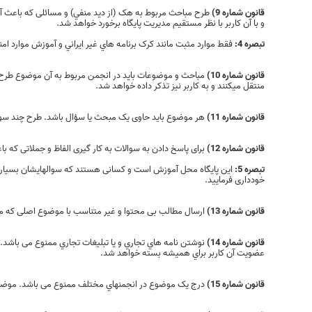
قانون شماره 9)
طرح مباحث مربوط به هک (از ديد منفي) و مسائلی که باعث آز
و با آن کاربر با نظر مستقیم مدیریت پایگاه برخورد خواهد شد.
تبصره 4:
فقط موارد مثبت مانند کرک برنامه هاي غير ايراني و آموزش موارد امن
قانون شماره 10)
مباحث و موضوعات باید در انجمن مربوط به آن موضوع طرح 
منتقل میکنند و به کاربر نیز تذکر داده خواهد شد.
قانون شماره 11)
هر موضوع باید حاوی یک مبحث یا سؤال باشد. طرح چند سوا
قانون شماره 12)
برای پاسخ دادن به سوالات به کار گیری الفاظ و جملاتی که 
تبصره 5:
این پایگاه محل آموزش است و کسانی هستند که سوالهایشان بسیار اب
خودداری فرمایید.
قانون شماره 13)
ارسال مطالب بی محتوا و غیر متناسب با موضوع اصلی که
قانون شماره 14)
نوشتن نامه هاي تجاري و يا تبليغات تجاري ممنوع می باشد
عضویت آن کاربر براي هميشه بسته خواهد شد.
قانون شماره 15)
درج یک موضوع در انجمنهاي مختلف ممنوع می باشد. موضوعات باید طبق قانون شماره 10