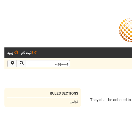
ثبت نام
ورود
جستجو
جستجو
RULES SECTIONS
منهای تخصصی. They shall be adhered to by everyone to ensure that our board
فوانین