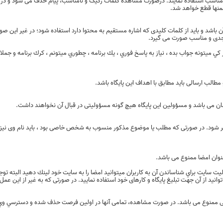
لمات مناسب استفاده نمایند. درصورت مشاهده کلمات رکیک و نامناسب، پیام حذف می شود و در
منها قطع خواهد شد.
 باشد و باید از کلمات کلیدی که اشاره مستقیم به محتوا دارد استفاده شود؛ در غیر این ص
رد جدی و مناسب صورت می گیرد.
كي ميتونه جواب بده ، نياز به پاسخ فوري ، يك برنامه ، چطوري ميتونم ، كرك برنامه و جملا
مطالب ارسالی باید مطابق با اهداف این پایگاه باشد.
 می باشد و مسؤولین این پایگاه هیچ گونه مسؤولیتی در قبال آن نخواهند داشت.
ذکر شود. در صورتی که مطلب یا موضوع مذکور منسوب به شخص خاصی بود ، باید نام وی نیز 
عنوان امضا ممنوع می باشد.
يت سايت براي شناساندن آن به كاربران ميتوانيد امضا را به سايت خود لينك دهيد البته توج
نید از آن جهت تبلیغ پایگاه و کارهای خود استفاده نمایید. در صورتی که به غیر از این ع
 ممنوع می باشد. در صورت مشاهده، تمامی آنها در اولین فرصت حذف شده و دسترسي وي 