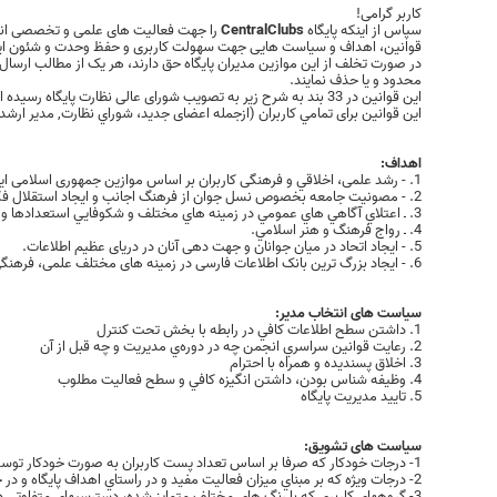
کاربر گرامی!
سپاس از اینکه پایگاه
CentralClubs
را جهت فعالیت های علمی و تخصصی انتخ
قوانین، اهداف و سیاست هایی جهت سهولت کاربری و حفظ وحدت و شئون این پای
در صورت تخلف از این موازین مدیران پایگاه حق دارند، هر یک از مطالب ارسال ش
محدود و یا حذف نمایند.
این قوانین در 33 بند به شرح زیر به تصویب شورای عالی نظارت پایگاه رسیده است (تغییرات احتمالی در برخی قوانین به اطلاع کاربران خواهد رسید).
این قوانین برای تمامي كاربران (ازجمله اعضای جدید، شوراي نظارت, مدير ارشد
اهداف:
1. - رشد علمی، اخلاقي و فرهنگی کاربران بر اساس موازین جمهوری اسلامی ایران.
2. - مصونيت جامعه بخصوص نسل جوان از فرهنگ اجانب و ایجاد استقلال فکری و عملی.
3. ـ اعتلاي آگاهي هاي عمومي در زمينه هاي مختلف و شكوفايي استعدادها و روحيه تحقيق و تتبع و ابتكار.
4. ـ رواج فرهنگ و هنر اسلامي.
5. - ایجاد اتحاد در میان جوانان و جهت دهی آنان در دریای عظیم اطلاعات.
6. - ایجاد بزرگ ترین بانک اطلاعات فارسی در زمینه های مختلف علمی، فرهنگی و هنری.
سیاست های انتخاب مدیر:
1. داشتن سطح اطلاعات کافي در رابطه با بخش تحت کنترل
2. رعايت قوانين سراسري انجمن چه در دوره‌ي مديريت و چه قبل از آن
3. اخلاق پسنديده و همراه با احترام
4. وظيفه شناس بودن، داشتن انگيزه کافي و سطح فعاليت مطلوب
5. تاييد مديريت پايگاه
سیاست های تشویق:
1- درجات خودکار که صرفا بر اساس تعداد پست کاربران به صورت خودکار توسط سيستم مديريتي اعطا ميگردد.
2- درجات ويژه که بر مبناي ميزان فعاليت مفيد و در راستاي اهداف پايگاه و در چارچوب قوانين انجمن با نظر مستقيم مديريت پايگاه به کاربران اعطا ميگردد.
3- گروههاي کاربري که با رنگ هاي مختلف متمايز شده، دسترسيهاي متفاوتي داشته و بر اساس قابليت‌ها و درجات ويژه‌ي کاربري با نظر مستقيم مديريت پايگاه به کاربران اعطا ميگردد.