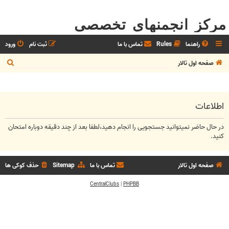
مرکز انجمنهای تخصصی
راهنما
Rules
تماس با ما
ثبت نام
ورود
ج
صفحه اول تالار
س
ت
ج
اطلاعات
و
در حال حاضر نمیتوانید جستجویی را انجام دهید،لطفا بعد از چند دقیقه دوباره امتحان
کنید.
صفحه اول تالار
تماس با ما
Sitemap
حذف کوکی ها
CentralClubs
|
PHPBB