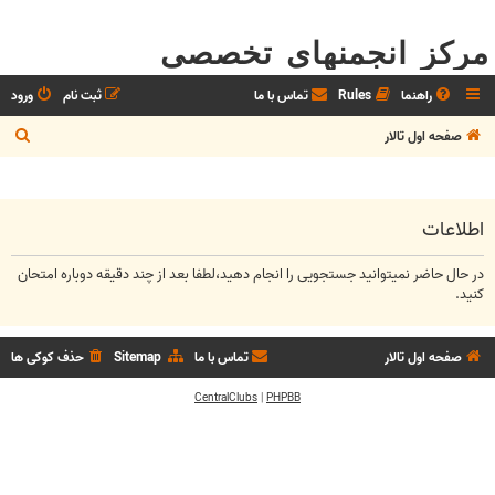
مرکز انجمنهای تخصصی
راهنما
Rules
تماس با ما
ثبت نام
ورود
ج
صفحه اول تالار
س
ت
ج
اطلاعات
و
در حال حاضر نمیتوانید جستجویی را انجام دهید،لطفا بعد از چند دقیقه دوباره امتحان
کنید.
صفحه اول تالار
تماس با ما
Sitemap
حذف کوکی ها
CentralClubs
|
PHPBB