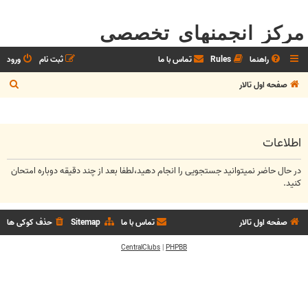
مرکز انجمنهای تخصصی
راهنما
Rules
تماس با ما
ثبت نام
ورود
ج
صفحه اول تالار
س
ت
ج
اطلاعات
و
در حال حاضر نمیتوانید جستجویی را انجام دهید،لطفا بعد از چند دقیقه دوباره امتحان
کنید.
صفحه اول تالار
تماس با ما
Sitemap
حذف کوکی ها
CentralClubs
|
PHPBB