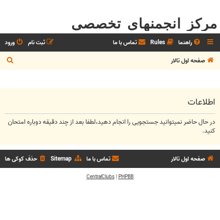
مرکز انجمنهای تخصصی
راهنما
Rules
تماس با ما
ثبت نام
ورود
ج
صفحه اول تالار
س
ت
ج
اطلاعات
و
در حال حاضر نمیتوانید جستجویی را انجام دهید،لطفا بعد از چند دقیقه دوباره امتحان
کنید.
صفحه اول تالار
تماس با ما
Sitemap
حذف کوکی ها
CentralClubs
|
PHPBB