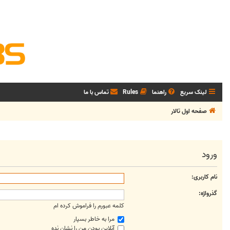
لینک سریع
راهنما
Rules
تماس با ما
صفحه اول تالار
ورود
نام کاربری:
گذرواژه:
کلمه عبورم را فراموش کرده ام
مرا به خاطر بسپار
آنلاین بودن من را نشان نده