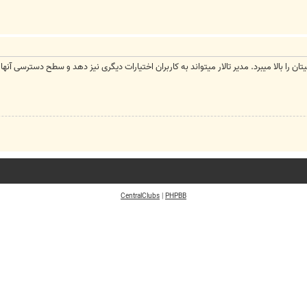
ا بالا میبرد. مدیر تالار میتواند به کاربران اختیارات دیگری نیز دهد و سطح دسترسی آنها را با
CentralClubs
|
PHPBB