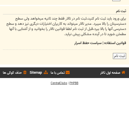
ثبت نام
برای ورود باید ثبت نام کنید،ثبت نام در تالار فقط چند ثانیه میخواهد ولی سطح
دسترسیتان را بالا میبرد. مدیر تالار میتواند به کاربران اختیارات دیگری نیز دهد و سطح
دسترسی آنها را بالا ببرد،قبل از ثبت نام لطفا قوانین تالار را بخوانید و از آشنایی با آنها
مطمئن شوید تا در آینده مشکلی پیش نیاید.
قوانین استفاده
|
سیاست حفظ اسرار
ثبت نام
صفحه اول تالار
تماس با ما
Sitemap
حذف کوکی ها
CentralClubs
|
PHPBB