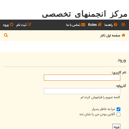
مرکز انجمنهای تخصصی
راهنما
Rules
تماس با ما
ثبت نام
ورود
ج
صفحه اول تالار
س
ت
ج
ورود
و
نام کاربری:
گذرواژه:
کلمه عبورم را فراموش کرده ام
مرا به خاطر بسپار
آنلاین بودن من را نشان نده