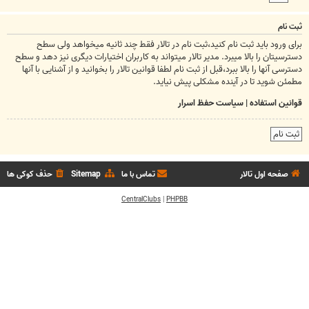
ثبت نام
برای ورود باید ثبت نام کنید،ثبت نام در تالار فقط چند ثانیه میخواهد ولی سطح
دسترسیتان را بالا میبرد. مدیر تالار میتواند به کاربران اختیارات دیگری نیز دهد و سطح
دسترسی آنها را بالا ببرد،قبل از ثبت نام لطفا قوانین تالار را بخوانید و از آشنایی با آنها
مطمئن شوید تا در آینده مشکلی پیش نیاید.
قوانین استفاده
|
سیاست حفظ اسرار
ثبت نام
صفحه اول تالار
تماس با ما
Sitemap
حذف کوکی ها
CentralClubs
|
PHPBB