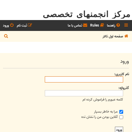
مرکز انجمنهای تخصصی
راهنما
Rules
تماس با ما
ثبت نام
ورود
ج
صفحه اول تالار
س
ت
ج
ورود
و
نام کاربری:
گذرواژه:
کلمه عبورم را فراموش کرده ام
مرا به خاطر بسپار
آنلاین بودن من را نشان نده