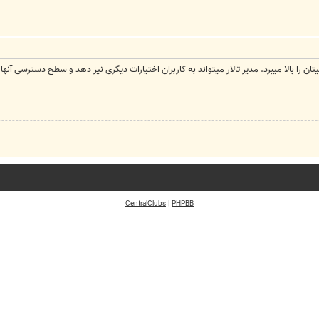
ا بالا میبرد. مدیر تالار میتواند به کاربران اختیارات دیگری نیز دهد و سطح دسترسی آنها را با
CentralClubs
|
PHPBB