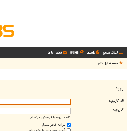
لینک سریع
راهنما
Rules
تماس با ما
صفحه اول تالار
ورود
نام کاربری:
گذرواژه:
کلمه عبورم را فراموش کرده ام
مرا به خاطر بسپار
آنلاین بودن من را نشان نده