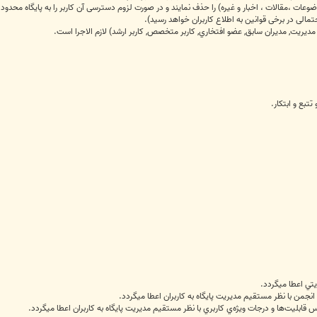
عات ،مقالات ، اخبار و غیره) را حذف نمایند و در صورت لزوم دسترسی آن کاربر را به پایگاه محدود 
 مديريت, مديران سابق, عضو افتخاري, کاربر متخصص, کاربر ارشد) لازم الاجرا است.