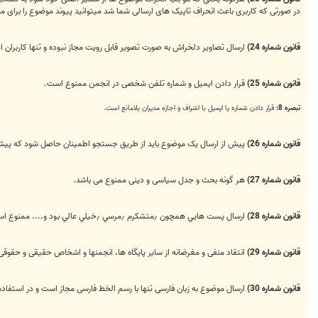
در صورتی‌ که کاربری باعث انحراف تاپیک های ارسالی‌ شما شد میتوانید پیوند موضوع را برای مدی
قانون شماره 24)
ارسال تصاوير دلخراش به صورت تصوير قابل رويت مجاز نبوده و تنها کاربران اجا
قانون شماره 25)
قرار دادن ايميل و ‌شماره تلفن شخصی در انجمن ممنوع است.
تبصره 8:
قرار دادن شماره یا ایمیل با اشراف و اجازه مدیران بلامانع است.
قانون شماره 26)
پیش از ارسال یک موضوع باید از طریق جستجو اطمینان حاصل شود که پیش 
قانون شماره 27)
هر گونه بحث و جدل سیاسی و دینی ممنوع می باشد.
قانون شماره 28)
ارسال پست هايي همچون ٫‌متشكرم ٫‌مرسي ٫‌خيلي عالي بود و.... ممنوع است و بجاي آن باید از امکان سپاس که در زیر هر ارسال موجود است استفاده شود.
قانون شماره 29)
انتقاد منفی و مغرضانه از ساير پایگاه ها، انجمنها و اشخاص حقیقی و حقوق
قانون شماره 30)
ارسال موضوع به زبان فارسی تنها با رسم الخط فارسی مجاز است و در استفاده ا