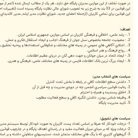
در صورت تخلف از این موازین مدیران پایگاه حق دارند، هر یک از مطالب ارسال شده (اعم از موضو
این قوانین در 33 بند به شرح زیر به تصویب شورای عالی نظارت پایگاه رسیده است (تغییرات احتمالی در برخی قوانین به اطلاع کاربران خواهد رسید).
این قوانین برای تمامي كاربران (ازجمله اعضای جدید، شوراي نظارت, مدير ارشد, مدير, کانديداي
اهداف:
1. - رشد علمی، اخلاقي و فرهنگی کاربران بر اساس موازین جمهوری اسلامی ایران.
2. - مصونيت جامعه بخصوص نسل جوان از فرهنگ اجانب و ایجاد استقلال فکری و عملی.
3. ـ اعتلاي آگاهي هاي عمومي در زمينه هاي مختلف و شكوفايي استعدادها و روحيه تحقيق و تتبع و ابتكار.
4. ـ رواج فرهنگ و هنر اسلامي.
5. - ایجاد اتحاد در میان جوانان و جهت دهی آنان در دریای عظیم اطلاعات.
6. - ایجاد بزرگ ترین بانک اطلاعات فارسی در زمینه های مختلف علمی، فرهنگی و هنری.
سیاست های انتخاب مدیر:
1. داشتن سطح اطلاعات کافي در رابطه با بخش تحت کنترل
2. رعايت قوانين سراسري انجمن چه در دوره‌ي مديريت و چه قبل از آن
3. اخلاق پسنديده و همراه با احترام
4. وظيفه شناس بودن، داشتن انگيزه کافي و سطح فعاليت مطلوب
5. تاييد مديريت پايگاه
سیاست های تشویق:
1- درجات خودکار که صرفا بر اساس تعداد پست کاربران به صورت خودکار توسط سيستم مديريتي اعطا ميگردد.
2- درجات ويژه که بر مبناي ميزان فعاليت مفيد و در راستاي اهداف پايگاه و در چارچوب قوانين انجمن با نظر مستقيم مديريت پايگاه به کاربران اعطا ميگردد.
3- گروههاي کاربري که با رنگ هاي مختلف متمايز شده، دسترسيهاي متفاوتي داشته و بر اساس قابليت‌ها و درجات ويژه‌ي کاربري با نظر مستقيم مديريت پايگاه به کاربران اعطا ميگردد.