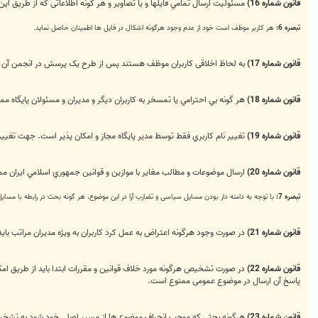
قانون شماره 16)
مسئوليت ارسال تمامي فايلها و يا تصاوير و هر گونه اطلاعاتی كه از طريق این
تبصره 6:
هر کاربر موظف است خود از عدم وجود هرگونه اشکال در فایل ها اطمینان حاصل نماید.
قانون شماره 17)
به لحاظ اخلاقی کاربران موظف هستند پس از طرح یک پرسش در انجمن آن را 
قانون شماره 18)
هر گونه بي احترامي یا تمسخر به كاربران ديگر و مديران و مسئولان پایگاه م
قانون شماره 19)
تغيير نام كاربري فقط توسط مدير پايگاه مجاز و امکان پذیر است. جهت تغییر ن
قانون شماره 20)
ارسال موضوعات و مطالب مغایر با موازین و قوانين جمهوري اسلامي ایران مم
تبصره 7:
با توجه به دامنه دار بودن مسایل سیاسی و تضارب آرا در این موضوع، هر گونه بحث در رابطه با مسا
قانون شماره 21)
در صورت وجود هرگونه اعتراض به عمل کرد کاربران به ویژه مدیران مراتب ب
قانون شماره 22)
در صورت تشخیص هرگونه مورد خلاف قوانین و مقررات ابتدا باید از طریق امکا
پاسخ آن ارسال در موضوع عمومی ممنوع است.
قانون شماره 23)
هرگونه بحثی‌ که موجب انحراف موضوع ها از مسیر اصلی‌ خود شود به تشخیص