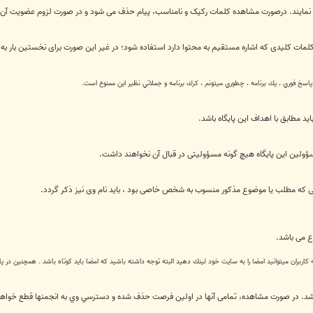
فاده نمایند. درصورت مشاهده کلمات رکیک و نامناسب، پیام حذف می شود و در صورت لزوم عضویت آن 
 کلمات کلیدی که اشاره مستقیم به محتوا دارد استفاده شود؛ در غیر این صورت برای نخستین بار به 
 پاسخ فوري ، يك برنامه ، چطوري ميتونم ، كرك برنامه و جملاتي نظیر این ممنوع است.
ید مطابق با اهداف این پایگاه باشد.
ولین این پایگاه هیچ گونه مسؤولیتی در قبال آن نخواهند داشت.
رتی که مطلب یا موضوع مذکور منسوب به شخص خاصی بود ، باید نام وی نیز ذکر گردد.
ع می باشد.
اربران ميتوانيد امضا را به سايت خود لينك دهيد البته توجه داشته باشيد كه امضا بايد كوتاه باشد . همچنين در پ
د. در صورت مشاهده، تمامی آنها در اولین فرصت حذف شده و دسترسي وي به انجمنها قطع خواه