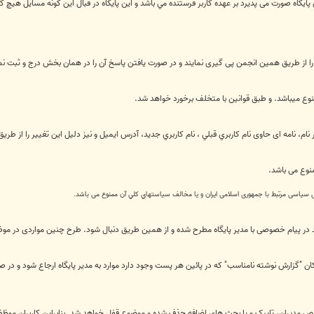
 پایگاه صورت می پذیرد بر عهده كاربر فرستنده مي باشد و این پایگاه در قبال اين گونه مسايل هيچ
از طریق همین انجمن پی گیری نمایند و در صورت یافتن پاسخ آن را در همان بخش درج و ثبت نما
منوع میباشد. و طبق قوانین با متخلف برخورد خواهد شد.
ام، نامه ای حاوی نام كاربري قبلي ، نام كاربري جديد، آدرس ايميل و نیز دلیل این تغییر را از طری
نوع می باشد.
یل سیاسی مرتبط با جمهوری اسلامی ایران و يا مخالف سياستهاي کلي آن ممنوع می باشد.
اید در پیام خصوصی با مدیر پایگاه مطرح شده و از همین طریق دنبال شود. طرح چنین مواردی در 
ن "گزارش نوشته نامناسب" که در پائین هر پست وجود دارد موارد به مدیر پایگاه ارجاع شود و در 
 مدیران، تاپیک و یا بحث های اضافه حذف شده و موضوع قفل خواهد شد. بنابراین کاربران موظف 