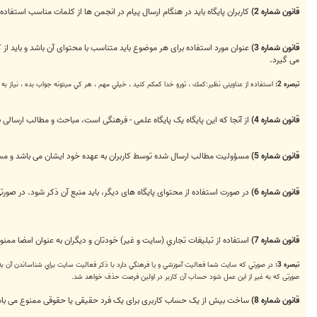
قانون شماره 2)
کاربران پایگاه باید در هنگام ارسال پیام در انجمن ها از کلمات مناسب است
قانون شماره 3)
عنوان مورد استفاده برای هر موضوع باید متناسب با محتوای آن باشد و باید از
می گیرد.
تبصره 2:
استفاده از عناوینی نظیر:كمك ، تورو خدا كمكم كنيد ، خيلي مهم ، هر كي ميتونه جواب بده ، نياز به
قانون شماره 4)
از آنجا که این پایگاه یک پایگاه علمی - فرهنگی است، مباحث و مطالب ارسالی با
قانون شماره 5)
مسؤولیت مطالب ارسال شده توسط کاربران به عهده خود ایشان می باشد و مسؤ
قانون شماره 6)
در صورت استفاده از محتوای پایگاه های دیگر، باید منبع آن ذکر شود. در صو
قانون شماره 7)
استفاده از تبلیغات تجاري (سايت و غير) خودتان و دیگران به عنوان امضا ممنو
تبصره 3:
در صورتي كه سايت شما فعاليت آموزشي و يا فرهنگي دارد با ذكر فعاليت سايت براي شناساندن آن به ك
صورتی که به غیر از این عمل شود حساب آن کاربر در اولین فرصت حذف خواهد شد.
قانون شماره 8)
ساخت بیش از یک حساب کاربری برای یک فرد حقیقی یا حقوقی ممنوع می باش