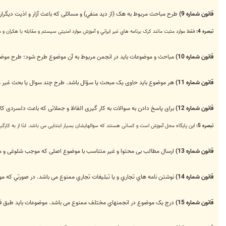
قانون شماره 9)
طرح مباحث مربوط به هک (از ديد منفي) و مسائلی که باعث آزار و اذیت دیگران
تبصره 4:
فقط موارد مثبت مانند کرک برنامه هاي غير ايراني و آموزش موارد امنیتی سیستم و مقابله با هكران و 
قانون شماره 10)
مباحث و موضوعات باید در انجمن مربوط به آن موضوع طرح شود؛ طرح موضوعات
قانون شماره 11)
هر موضوع باید حاوی یک مبحث یا سؤال باشد. طرح چند سوال يا بحث غير 
قانون شماره 12)
برای پاسخ دادن به سوالات به کار گیری الفاظ و جملاتی که باعث دلسردی ک
تبصره 5:
این پایگاه محل آموزش است و کسانی هستند که سوالهایشان بسیار ابتدایی می باشد. لذا از به کارگ
قانون شماره 13)
ارسال مطالب بی محتوا و غیر متناسب با موضوع اصلی که موجب شلوغی و
قانون شماره 14)
نوشتن نامه هاي تجاري و يا تبليغات تجاري ممنوع می باشد. در صورتي كه 
قانون شماره 15)
درج یک موضوع در انجمنهاي مختلف ممنوع می باشد. موضوعات باید طبق قانون شماره 10 ، در انجمن مناسب و م