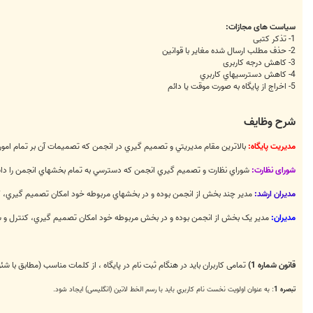
سیاست های مجازات:
1- تذکر کتبی
2- حذف مطلب ارسال شده مغایر با قوانین
3- کاهش درجه کاربری
4- کاهش دسترسيهاي کاربري
5- اخراج از پایگاه به صورت موقت يا دائم
شرح وظایف
مدیريت پایگاه:
بالاترين مقام مديريتي و تصميم گيري در انجمن که تصميمات آن بر تمام امو
شورای نظارت:
شوراي نظارت و تصميم گيري انجمن که دسترسي به تمام بخشهاي انجمن را داش
مدیران ارشد:
مدير چند بخش از انجمن بوده و در بخشهاي مربوطه خود امکان تصميم گيري، کن
مدیران:
مدير يک بخش از انجمن بوده و در بخش مربوطه خود امکان تصميم گيري، کنترل و سي
قانون شماره 1)
تمامی کاربران باید در هنگام ثبت نام در پایگاه ، از کلمات مناسب (مطابق با
تبصره 1
: به عنوان اولویت نخست نام كاربري باید با رسم الخط لاتین (انگلیسی) ایجاد شود.