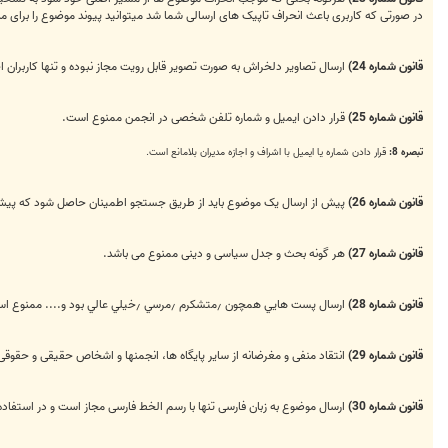
در صورتی‌ که کاربری باعث انحراف تاپیک های ارسالی‌ شما شد میتوانید پیوند موضوع را برای مدی
قانون شماره 24)
ارسال تصاوير دلخراش به صورت تصوير قابل رويت مجاز نبوده و تنها کاربران اجا
قانون شماره 25)
قرار دادن ايميل و ‌شماره تلفن شخصی در انجمن ممنوع است.
تبصره 8:
قرار دادن شماره یا ایمیل با اشراف و اجازه مدیران بلامانع است.
قانون شماره 26)
پیش از ارسال یک موضوع باید از طریق جستجو اطمینان حاصل شود که پیش 
قانون شماره 27)
هر گونه بحث و جدل سیاسی و دینی ممنوع می باشد.
قانون شماره 28)
ارسال پست هايي همچون ٫‌متشكرم ٫‌مرسي ٫‌خيلي عالي بود و.... ممنوع است و بجاي آن باید از امکان سپاس که در زیر هر ارسال موجود است استفاده شود.
قانون شماره 29)
انتقاد منفی و مغرضانه از ساير پایگاه ها، انجمنها و اشخاص حقیقی و حقوق
قانون شماره 30)
ارسال موضوع به زبان فارسی تنها با رسم الخط فارسی مجاز است و در استفاده ا