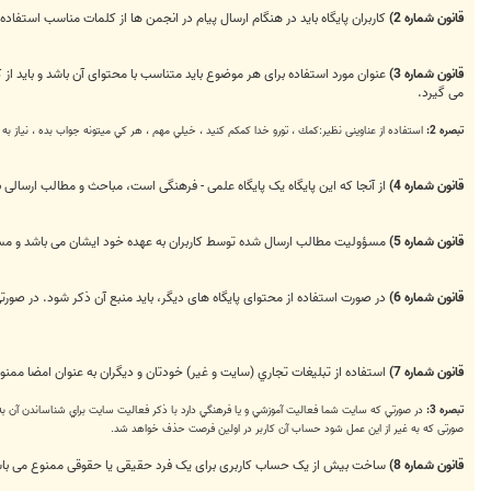
قانون شماره 2)
کاربران پایگاه باید در هنگام ارسال پیام در انجمن ها از کلمات مناسب است
قانون شماره 3)
عنوان مورد استفاده برای هر موضوع باید متناسب با محتوای آن باشد و باید از
می گیرد.
تبصره 2:
استفاده از عناوینی نظیر:كمك ، تورو خدا كمكم كنيد ، خيلي مهم ، هر كي ميتونه جواب بده ، نياز به
قانون شماره 4)
از آنجا که این پایگاه یک پایگاه علمی - فرهنگی است، مباحث و مطالب ارسالی با
قانون شماره 5)
مسؤولیت مطالب ارسال شده توسط کاربران به عهده خود ایشان می باشد و مسؤ
قانون شماره 6)
در صورت استفاده از محتوای پایگاه های دیگر، باید منبع آن ذکر شود. در صو
قانون شماره 7)
استفاده از تبلیغات تجاري (سايت و غير) خودتان و دیگران به عنوان امضا ممنو
تبصره 3:
در صورتي كه سايت شما فعاليت آموزشي و يا فرهنگي دارد با ذكر فعاليت سايت براي شناساندن آن به ك
صورتی که به غیر از این عمل شود حساب آن کاربر در اولین فرصت حذف خواهد شد.
قانون شماره 8)
ساخت بیش از یک حساب کاربری برای یک فرد حقیقی یا حقوقی ممنوع می باش