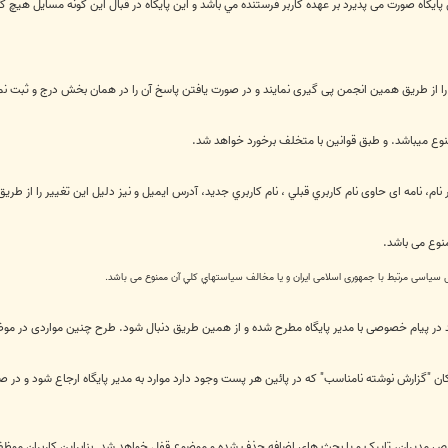
 پایگاه صورت می پذیرد بر عهده كاربر فرستنده مي باشد و این پایگاه در قبال اين گونه مسايل هيچ
از طریق همین انجمن پی گیری نمایند و در صورت یافتن پاسخ آن را در همان بخش درج و ثبت نما
منوع میباشد. و طبق قوانین با متخلف برخورد خواهد شد.
ام، نامه ای حاوی نام كاربري قبلي ، نام كاربري جديد، آدرس ايميل و نیز دلیل این تغییر را از طری
نوع می باشد.
یل سیاسی مرتبط با جمهوری اسلامی ایران و يا مخالف سياستهاي کلي آن ممنوع می باشد.
اید در پیام خصوصی با مدیر پایگاه مطرح شده و از همین طریق دنبال شود. طرح چنین مواردی در 
ن "گزارش نوشته نامناسب" که در پائین هر پست وجود دارد موارد به مدیر پایگاه ارجاع شود و در 
 مدیران، تاپیک و یا بحث های اضافه حذف شده و موضوع قفل خواهد شد. بنابراین کاربران موظف 