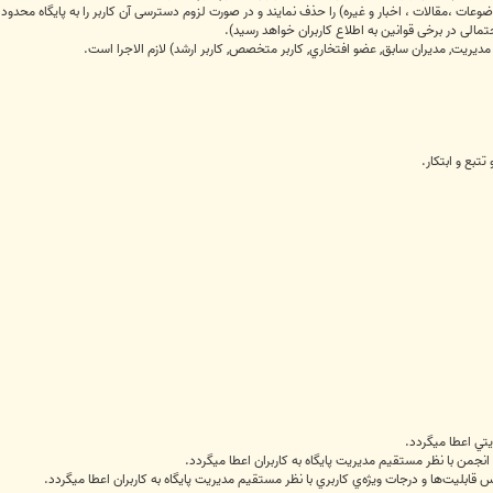
عات ،مقالات ، اخبار و غیره) را حذف نمایند و در صورت لزوم دسترسی آن کاربر را به پایگاه محدود 
 مديريت, مديران سابق, عضو افتخاري, کاربر متخصص, کاربر ارشد) لازم الاجرا است.