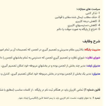
سیاست های مجازات:
1- تذکر کتبی
2- حذف مطلب ارسال شده مغایر با قوانین
3- کاهش درجه کاربری
4- کاهش دسترسيهاي کاربري
5- اخراج از پایگاه به صورت موقت يا دائم
شرح وظایف
مدیريت پایگاه:
بالاترين مقام مديريتي و تصميم گيري در انجمن که تصميمات آن بر تمام امو
شورای نظارت:
شوراي نظارت و تصميم گيري انجمن که دسترسي به تمام بخشهاي انجمن را داش
مدیران ارشد:
مدير چند بخش از انجمن بوده و در بخشهاي مربوطه خود امکان تصميم گيري، کن
مدیران:
مدير يک بخش از انجمن بوده و در بخش مربوطه خود امکان تصميم گيري، کنترل و سي
قانون شماره 1)
تمامی کاربران باید در هنگام ثبت نام در پایگاه ، از کلمات مناسب (مطابق با
تبصره 1
: به عنوان اولویت نخست نام كاربري باید با رسم الخط لاتین (انگلیسی) ایجاد شود.