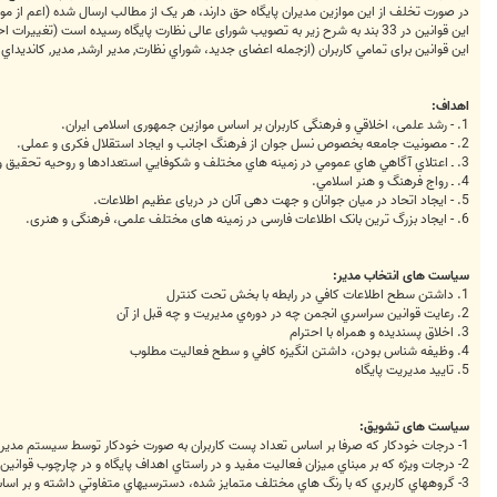
در صورت تخلف از این موازین مدیران پایگاه حق دارند، هر یک از مطالب ارسال شده (اعم از موضو
این قوانین در 33 بند به شرح زیر به تصویب شورای عالی نظارت پایگاه رسیده است (تغییرات احتمالی در برخی قوانین به اطلاع کاربران خواهد رسید).
این قوانین برای تمامي كاربران (ازجمله اعضای جدید، شوراي نظارت, مدير ارشد, مدير, کانديداي
اهداف:
1. - رشد علمی، اخلاقي و فرهنگی کاربران بر اساس موازین جمهوری اسلامی ایران.
2. - مصونيت جامعه بخصوص نسل جوان از فرهنگ اجانب و ایجاد استقلال فکری و عملی.
3. ـ اعتلاي آگاهي هاي عمومي در زمينه هاي مختلف و شكوفايي استعدادها و روحيه تحقيق و تتبع و ابتكار.
4. ـ رواج فرهنگ و هنر اسلامي.
5. - ایجاد اتحاد در میان جوانان و جهت دهی آنان در دریای عظیم اطلاعات.
6. - ایجاد بزرگ ترین بانک اطلاعات فارسی در زمینه های مختلف علمی، فرهنگی و هنری.
سیاست های انتخاب مدیر:
1. داشتن سطح اطلاعات کافي در رابطه با بخش تحت کنترل
2. رعايت قوانين سراسري انجمن چه در دوره‌ي مديريت و چه قبل از آن
3. اخلاق پسنديده و همراه با احترام
4. وظيفه شناس بودن، داشتن انگيزه کافي و سطح فعاليت مطلوب
5. تاييد مديريت پايگاه
سیاست های تشویق:
1- درجات خودکار که صرفا بر اساس تعداد پست کاربران به صورت خودکار توسط سيستم مديريتي اعطا ميگردد.
2- درجات ويژه که بر مبناي ميزان فعاليت مفيد و در راستاي اهداف پايگاه و در چارچوب قوانين انجمن با نظر مستقيم مديريت پايگاه به کاربران اعطا ميگردد.
3- گروههاي کاربري که با رنگ هاي مختلف متمايز شده، دسترسيهاي متفاوتي داشته و بر اساس قابليت‌ها و درجات ويژه‌ي کاربري با نظر مستقيم مديريت پايگاه به کاربران اعطا ميگردد.