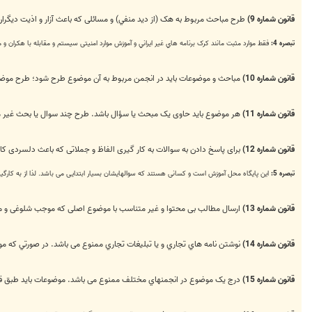
قانون شماره 9)
طرح مباحث مربوط به هک (از ديد منفي) و مسائلی که باعث آزار و اذیت دیگران
تبصره 4:
فقط موارد مثبت مانند کرک برنامه هاي غير ايراني و آموزش موارد امنیتی سیستم و مقابله با هكران و 
قانون شماره 10)
مباحث و موضوعات باید در انجمن مربوط به آن موضوع طرح شود؛ طرح موضوعات
قانون شماره 11)
هر موضوع باید حاوی یک مبحث یا سؤال باشد. طرح چند سوال يا بحث غير 
قانون شماره 12)
برای پاسخ دادن به سوالات به کار گیری الفاظ و جملاتی که باعث دلسردی ک
تبصره 5:
این پایگاه محل آموزش است و کسانی هستند که سوالهایشان بسیار ابتدایی می باشد. لذا از به کارگ
قانون شماره 13)
ارسال مطالب بی محتوا و غیر متناسب با موضوع اصلی که موجب شلوغی و
قانون شماره 14)
نوشتن نامه هاي تجاري و يا تبليغات تجاري ممنوع می باشد. در صورتي كه 
قانون شماره 15)
درج یک موضوع در انجمنهاي مختلف ممنوع می باشد. موضوعات باید طبق قانون شماره 10 ، در انجمن مناسب و م