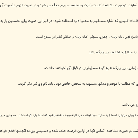
فاده نمایند. درصورت مشاهده کلمات رکیک و نامناسب، پیام حذف می شود و در صورت لزوم عضویت آن 
 کلمات کلیدی که اشاره مستقیم به محتوا دارد استفاده شود؛ در غیر این صورت برای نخستین بار به 
 پاسخ فوري ، يك برنامه ، چطوري ميتونم ، كرك برنامه و جملاتي نظیر این ممنوع است.
ید مطابق با اهداف این پایگاه باشد.
ولین این پایگاه هیچ گونه مسؤولیتی در قبال آن نخواهند داشت.
رتی که مطلب یا موضوع مذکور منسوب به شخص خاصی بود ، باید نام وی نیز ذکر گردد.
ع می باشد.
اربران ميتوانيد امضا را به سايت خود لينك دهيد البته توجه داشته باشيد كه امضا بايد كوتاه باشد . همچنين در پ
د. در صورت مشاهده، تمامی آنها در اولین فرصت حذف شده و دسترسي وي به انجمنها قطع خواه