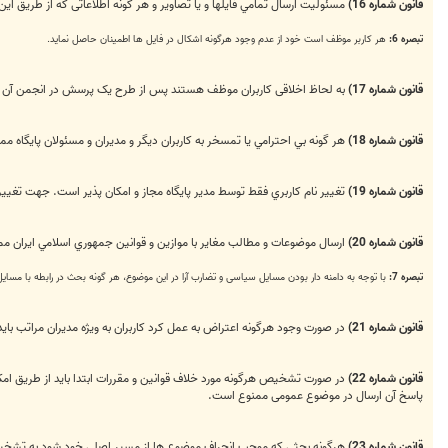
قانون شماره 16)
مسئوليت ارسال تمامي فايلها و يا تصاوير و هر گونه اطلاعاتی كه از طريق این
تبصره 6:
هر کاربر موظف است خود از عدم وجود هرگونه اشکال در فایل ها اطمینان حاصل نماید.
قانون شماره 17)
به لحاظ اخلاقی کاربران موظف هستند پس از طرح یک پرسش در انجمن آن را 
قانون شماره 18)
هر گونه بي احترامي یا تمسخر به كاربران ديگر و مديران و مسئولان پایگاه م
قانون شماره 19)
تغيير نام كاربري فقط توسط مدير پايگاه مجاز و امکان پذیر است. جهت تغییر ن
قانون شماره 20)
ارسال موضوعات و مطالب مغایر با موازین و قوانين جمهوري اسلامي ایران مم
تبصره 7:
با توجه به دامنه دار بودن مسایل سیاسی و تضارب آرا در این موضوع، هر گونه بحث در رابطه با مسا
قانون شماره 21)
در صورت وجود هرگونه اعتراض به عمل کرد کاربران به ویژه مدیران مراتب ب
قانون شماره 22)
در صورت تشخیص هرگونه مورد خلاف قوانین و مقررات ابتدا باید از طریق امکا
پاسخ آن ارسال در موضوع عمومی ممنوع است.
قانون شماره 23)
هرگونه بحثی‌ که موجب انحراف موضوع ها از مسیر اصلی‌ خود شود به تشخیص