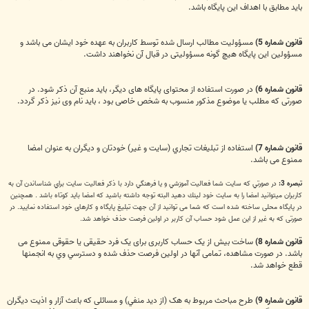
باید مطابق با اهداف این پایگاه باشد.
قانون شماره 5)
مسؤولیت مطالب ارسال شده توسط کاربران به عهده خود ایشان می باشد و
مسؤولین این پایگاه هیچ گونه مسؤولیتی در قبال آن نخواهند داشت.
قانون شماره 6)
در صورت استفاده از محتوای پایگاه های دیگر، باید منبع آن ذکر شود. در
صورتی که مطلب یا موضوع مذکور منسوب به شخص خاصی بود ، باید نام وی نیز ذکر گردد.
قانون شماره 7)
استفاده از تبلیغات تجاري (سايت و غير) خودتان و دیگران به عنوان امضا
ممنوع می باشد.
تبصره 3:
در صورتي كه سايت شما فعاليت آموزشي و يا فرهنگي دارد با ذكر فعاليت سايت براي شناساندن آن به
كاربران ميتوانيد امضا را به سايت خود لينك دهيد البته توجه داشته باشيد كه امضا بايد كوتاه باشد . همچنين
در پایگاه محلی ساخته شده است که شما می توانید از آن جهت تبلیغ پایگاه و کارهای خود استفاده نمایید. در
صورتی که به غیر از این عمل شود حساب آن کاربر در اولین فرصت حذف خواهد شد.
قانون شماره 8)
ساخت بیش از یک حساب کاربری برای یک فرد حقیقی یا حقوقی ممنوع می
باشد. در صورت مشاهده، تمامی آنها در اولین فرصت حذف شده و دسترسي وي به انجمنها
قطع خواهد شد.
قانون شماره 9)
طرح مباحث مربوط به هک (از ديد منفي) و مسائلی که باعث آزار و اذیت دیگران