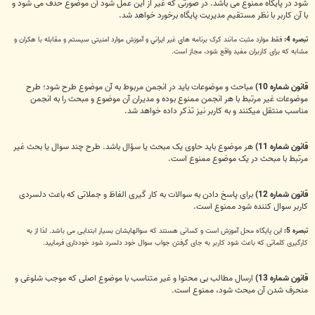
شود در پایگاه ممنوع می باشد. در صورتی که غیر از این عمل شود آن موضوع حذف می شود و
با آن کاربر با نظر مستقیم مدیریت پایگاه برخورد خواهد شد.
تبصره 4:
فقط موارد مثبت مانند کرک برنامه هاي غير ايراني و آموزش موارد امنیتی سیستم و مقابله با هكران و
مشابه که برای کاربران مفید واقع شود، مجاز است.
قانون شماره 10)
مباحث و موضوعات باید در انجمن مربوط به آن موضوع طرح شود؛ طرح
موضوعات غیر مرتبط با هر انجمن ممنوع بوده و مدیران آن موضوع و مبحث را به انجمن
مناسب منتقل میکنند و به کاربر نیز تذکر داده خواهد شد.
قانون شماره 11)
هر موضوع باید حاوی یک مبحث یا سؤال باشد. طرح چند سوال يا بحث غير
مرتبط با مبحث در یک موضوع ممنوع است.
قانون شماره 12)
برای پاسخ دادن به سوالات به کار گیری الفاظ و جملاتی که باعث دلسردی
کاربر سوال کننده شود ممنوع است.
تبصره 5:
این پایگاه محل آموزش است و کسانی هستند که سوالهایشان بسیار ابتدایی می باشد. لذا از به
کارگیری کلماتی که باعث شود کاربر به جای گرفتن جواب سوال خود دلسرد شود خودداری فرمایید.
قانون شماره 13)
ارسال مطالب بی محتوا و غیر متناسب با موضوع اصلی که موجب شلوغی و
منحرف شدن آن مبحث شود، ممنوع است.