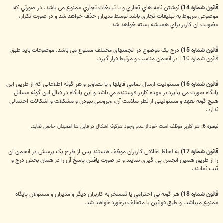
قانون شماره 14)
نوشتن نامه هاي تجاري و يا تبليغات تجاري ممنوع می باشد. در صورتي كه
موضوعی مربوط به تبليغات تجاري باشد توسط مديران حذف خواهد شد و در صورت تكرار،
عضویت آن کاربر براي هميشه بسته خواهد شد.
قانون شماره 15)
درج یک موضوع در انجمنهاي مختلف ممنوع می باشد. موضوعات باید طبق
قانون شماره 10 ، در انجمن مناسب و مرتبط قرار گیرد.
قانون شماره 16)
مسئوليت ارسال تمامي فايلها و يا تصاوير و هر گونه اطلاعاتی كه از طريق این
پایگاه صورت می پذیرد بر عهده كاربر فرستنده مي باشد و این پایگاه در قبال اين گونه مسايل
هيچ گونه تعهد و مسئولیتی از نظر سلامت آن، ویروسی نبودن و مشکلات و اشکالات احتمالی
ندارد.
تبصره 6:
هر کاربر موظف است خود از عدم وجود هرگونه اشکال در فایل ها اطمینان حاصل نماید.
قانون شماره 17)
به لحاظ اخلاقی کاربران موظف هستند پس از طرح یک پرسش در انجمن آن
را از طریق همین انجمن پی گیری نمایند و در صورت یافتن پاسخ آن را در همان بخش درج و
ثبت نمایند.
قانون شماره 18)
هر گونه بي احترامي یا تمسخر به كاربران ديگر و مديران و مسئولان پایگاه
ممنوع میباشد. و طبق قوانین با متخلف برخورد خواهد شد.