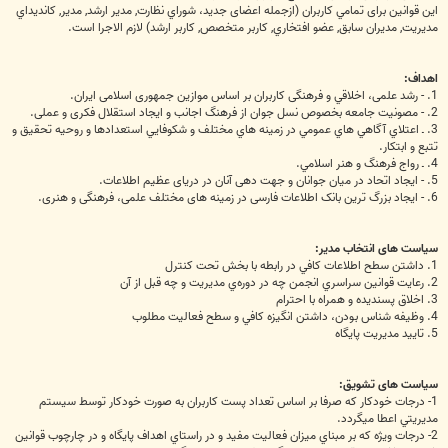
این قوانین برای تمامي كاربران (ازجمله اعضای جدید، شوراي نظارت, مدير ارشد, مدير, کانديداي
مديريت, مديران سابق, عضو افتخاري, کاربر متخصص, کاربر ارشد) لازم الاجرا است.
اهداف:
1. - رشد علمی، اخلاقي و فرهنگی کاربران بر اساس موازین جمهوری اسلامی ایران.
2. - مصونيت جامعه بخصوص نسل جوان از فرهنگ اجانب و ایجاد استقلال فکری و عملی.
3. ـ اعتلاي آگاهي هاي عمومي در زمينه هاي مختلف و شكوفايي استعدادها و روحيه تحقيق و
تتبع و ابتكار.
4. ـ رواج فرهنگ و هنر اسلامي.
5. - ایجاد اتحاد در میان جوانان و جهت دهی آنان در دریای عظیم اطلاعات.
6. - ایجاد بزرگ ترین بانک اطلاعات فارسی در زمینه های مختلف علمی، فرهنگی و هنری.
سیاست های انتخاب مدیر:
1. داشتن سطح اطلاعات کافي در رابطه با بخش تحت کنترل
2. رعايت قوانين سراسري انجمن چه در دوره‌ي مديريت و چه قبل از آن
3. اخلاق پسنديده و همراه با احترام
4. وظيفه شناس بودن، داشتن انگيزه کافي و سطح فعاليت مطلوب
5. تاييد مديريت پايگاه
سیاست های تشویق:
1- درجات خودکار که صرفا بر اساس تعداد پست کاربران به صورت خودکار توسط سيستم
مديريتي اعطا ميگردد.
2- درجات ويژه که بر مبناي ميزان فعاليت مفيد و در راستاي اهداف پايگاه و در چارچوب قوانين