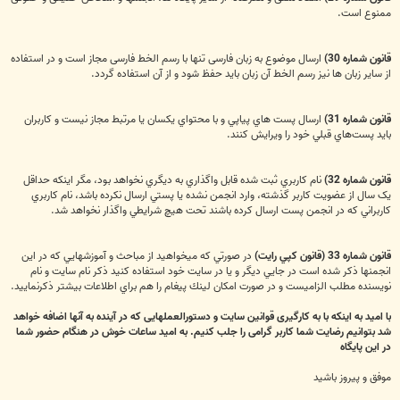
ممنوع است.
قانون شماره 30)
ارسال موضوع به زبان فارسی تنها با رسم الخط فارسی مجاز است و در استفاده
از سایر زبان ها نیز رسم الخط آن زبان باید حفظ شود و از آن استفاده گردد.
قانون شماره 31)
ارسال پست هاي پياپي و با محتواي يکسان يا مرتبط مجاز نيست و کاربران
بايد پست‌هاي قبلي خود را ويرايش کنند.
قانون شماره 32)
نام کاربري ثبت شده قابل واگذاري به ديگري نخواهد بود، مگر اينکه حداقل
يک سال از عضويت کاربر گذشته، وارد انجمن نشده يا پستي ارسال نکرده باشد، نام کاربري
کاربراني که در انجمن پست ارسال کرده باشند تحت هيچ شرايطي واگذار نخواهد شد.
قانون شماره 33 (قانون كپي رايت)
در صورتي كه ميخواهيد از مباحث و آموزشهايي كه در اين
انجمنها ذكر شده است در جايي ديگر و يا در سايت خود استفاده كنيد ذكر نام سايت و نام
نويسنده مطلب الزاميست و در صورت امكان لينك پيغام را هم براي اطلاعات بيشتر ذكرنماييد.
با امید به اینکه با به کارگیری قوانین سایت و دستورالعملهایی که در آینده به آنها اضافه خواهد
شد بتوانیم رضایت شما کاربر گرامی را جلب کنیم. به امید ساعات خوش در هنگام حضور شما
در اين پايگاه
موفق و پيروز باشيد