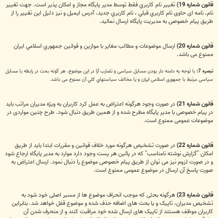
قانون شماره 19)
تغيير نام كاربري فقط توسط مدير پايگاه مجاز و امکان پذیر است. جهت تغییر
نام، نامه ای حاوی نام كاربري قبلي ، نام كاربري جديد، آدرس ايميل و نیز دلیل این تغییر را از
طریق پیام خصوصی به مدیریت پایگاه ارسال نمائید.
قانون شماره 20)
ارسال موضوعات و مطالب مغایر با موازین و قوانين جمهوري اسلامي ایران
ممنوع می باشد.
تبصره 7:
با توجه به دامنه دار بودن مسایل سیاسی و تضارب آرا در این موضوع، هر گونه بحث در رابطه با مسایل
سیاسی مرتبط با جمهوری اسلامی ایران و يا مخالف سياستهاي کلي آن ممنوع می باشد.
قانون شماره 21)
در صورت وجود هرگونه اعتراض به عمل کرد کاربران به ویژه مدیران مراتب باید
در پیام خصوصی با مدیر پایگاه مطرح شده و از همین طریق دنبال شود. طرح چنین مواردی در
موضوعات عمومی ممنوع است.
قانون شماره 22)
در صورت تشخیص هرگونه مورد خلاف قوانین و مقررات ابتدا باید از طریق
امکان "گزارش نوشته نامناسب" که در پائین هر پست وجود دارد موارد به مدیر پایگاه ارجاع شود
و در صورت لزوم نیز می توان از طریق پیام خصوصی موضوع را دنبال نمود. ارسال اعتراض به
صورت پاسخ آن ارسال در موضوع عمومی ممنوع است.
قانون شماره 23)
هرگونه بحثی‌ که موجب انحراف موضوع ها از مسیر اصلی‌ خود شود به
تشخیص مدیران، تاپیک و یا بحث های اضافه حذف شده و موضوع قفل خواهد شد. بنابراین
کاربران موظف هستند از تاپیک های ارسال شده خود مراقبت کنند و از منحرف شدن آن