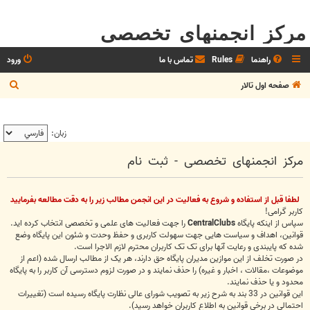
مرکز انجمنهای تخصصی
راهنما
Rules
تماس با ما
ورود
ج
صفحه اول تالار
س
ت
زبان:
ج
و
مرکز انجمنهای تخصصی - ثبت نام
لطفا قبل از استفاده و شروع به فعاليت در اين انجمن مطالب زير را به دقت مطالعه بفرماييد
کاربر گرامی!
سپاس از اینکه پایگاه
CentralClubs
را جهت فعالیت های علمی و تخصصی انتخاب کرده اید.
قوانین، اهداف و سیاست هایی جهت سهولت کاربری و حفظ وحدت و شئون این پایگاه وضع
شده که پایبندی و رعایت آنها برای تک تک کاربران محترم لازم الاجرا است.
در صورت تخلف از این موازین مدیران پایگاه حق دارند، هر یک از مطالب ارسال شده (اعم از
موضوعات ،مقالات ، اخبار و غیره) را حذف نمایند و در صورت لزوم دسترسی آن کاربر را به پایگاه
محدود و یا حذف نمایند.
این قوانین در 33 بند به شرح زیر به تصویب شورای عالی نظارت پایگاه رسیده است (تغییرات
احتمالی در برخی قوانین به اطلاع کاربران خواهد رسید).