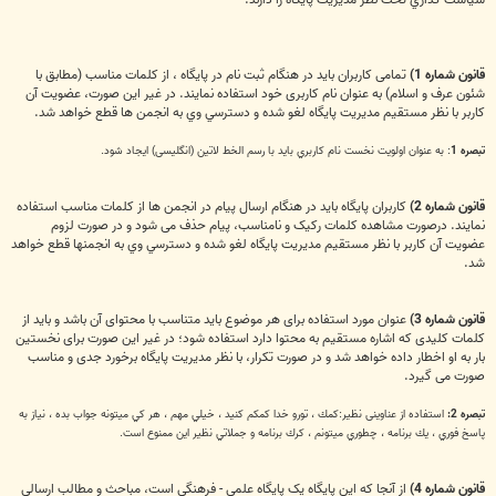
قانون شماره 1)
تمامی کاربران باید در هنگام ثبت نام در پایگاه ، از کلمات مناسب (مطابق با
شئون عرف و اسلام) به عنوان نام کاربری خود استفاده نمایند. در غیر این صورت، عضویت آن
كاربر با نظر مستقیم مدیریت پایگاه لغو شده و دسترسي وي به انجمن ها قطع خواهد شد.
تبصره 1
: به عنوان اولویت نخست نام كاربري باید با رسم الخط لاتین (انگلیسی) ایجاد شود.
قانون شماره 2)
کاربران پایگاه باید در هنگام ارسال پیام در انجمن ها از کلمات مناسب استفاده
نمایند. درصورت مشاهده کلمات رکیک و نامناسب، پیام حذف می شود و در صورت لزوم
عضویت آن كاربر با نظر مستقیم مدیریت پایگاه لغو شده و دسترسي وي به انجمنها قطع خواهد
شد.
قانون شماره 3)
عنوان مورد استفاده برای هر موضوع باید متناسب با محتوای آن باشد و باید از
کلمات کلیدی که اشاره مستقیم به محتوا دارد استفاده شود؛ در غیر این صورت برای نخستین
بار به او اخطار داده خواهد شد و در صورت تکرار، با نظر مدیریت پایگاه برخورد جدی و مناسب
صورت می گیرد.
تبصره 2:
استفاده از عناوینی نظیر:كمك ، تورو خدا كمكم كنيد ، خيلي مهم ، هر كي ميتونه جواب بده ، نياز به
پاسخ فوري ، يك برنامه ، چطوري ميتونم ، كرك برنامه و جملاتي نظیر این ممنوع است.
قانون شماره 4)
از آنجا که این پایگاه یک پایگاه علمی - فرهنگی است، مباحث و مطالب ارسالی