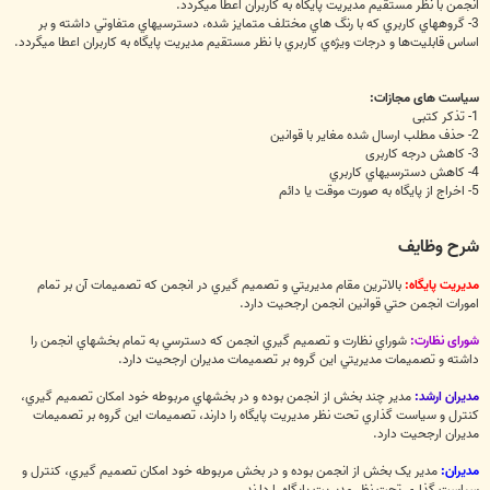
انجمن با نظر مستقيم مديريت پايگاه به کاربران اعطا ميگردد.
3- گروههاي کاربري که با رنگ هاي مختلف متمايز شده، دسترسيهاي متفاوتي داشته و بر
اساس قابليت‌ها و درجات ويژه‌ي کاربري با نظر مستقيم مديريت پايگاه به کاربران اعطا ميگردد.
سیاست های مجازات:
1- تذکر کتبی
2- حذف مطلب ارسال شده مغایر با قوانین
3- کاهش درجه کاربری
4- کاهش دسترسيهاي کاربري
5- اخراج از پایگاه به صورت موقت يا دائم
شرح وظایف
مدیريت پایگاه:
بالاترين مقام مديريتي و تصميم گيري در انجمن که تصميمات آن بر تمام
امورات انجمن حتي قوانين انجمن ارجحيت دارد.
شورای نظارت:
شوراي نظارت و تصميم گيري انجمن که دسترسي به تمام بخشهاي انجمن را
داشته و تصميمات مديريتي اين گروه بر تصميمات مديران ارجحيت دارد.
مدیران ارشد:
مدير چند بخش از انجمن بوده و در بخشهاي مربوطه خود امکان تصميم گيري،
کنترل و سياست گذاري تحت نظر مديريت پايگاه را دارند، تصميمات اين گروه بر تصميمات
مديران ارجحيت دارد.
مدیران:
مدير يک بخش از انجمن بوده و در بخش مربوطه خود امکان تصميم گيري، کنترل و
سياست گذاري تحت نظر مديريت پايگاه را دارند.