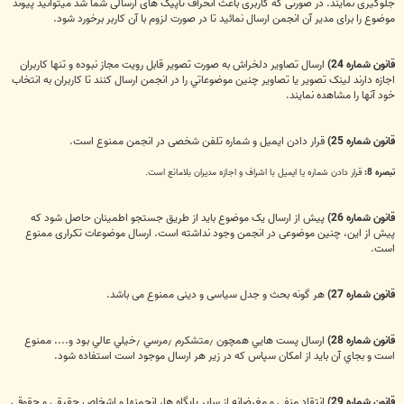
جلوگیری نمایند. در صورتی‌ که کاربری باعث انحراف تاپیک های ارسالی‌ شما شد میتوانید پیوند
موضوع را برای مدیر آن انجمن ارسال نمائید تا در صورت لزوم با آن کاربر برخورد شود.
قانون شماره 24)
ارسال تصاوير دلخراش به صورت تصوير قابل رويت مجاز نبوده و تنها کاربران
اجازه دارند لينک تصوير يا تصاوير چنين موضوعاتي را در انجمن ارسال کنند تا کاربران به انتخاب
خود آنها را مشاهده نمايند.
قانون شماره 25)
قرار دادن ايميل و ‌شماره تلفن شخصی در انجمن ممنوع است.
تبصره 8:
قرار دادن شماره یا ایمیل با اشراف و اجازه مدیران بلامانع است.
قانون شماره 26)
پیش از ارسال یک موضوع باید از طریق جستجو اطمینان حاصل شود که
پیش از این، چنین موضوعی در انجمن وجود نداشته است. ارسال موضوعات تکراری ممنوع
است.
قانون شماره 27)
هر گونه بحث و جدل سیاسی و دینی ممنوع می باشد.
قانون شماره 28)
ارسال پست هايي همچون ٫‌متشكرم ٫‌مرسي ٫‌خيلي عالي بود و.... ممنوع
است و بجاي آن باید از امکان سپاس که در زیر هر ارسال موجود است استفاده شود.
قانون شماره 29)
انتقاد منفی و مغرضانه از ساير پایگاه ها، انجمنها و اشخاص حقیقی و حقوقی