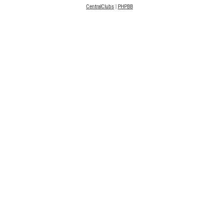
CentralClubs
|
PHPBB