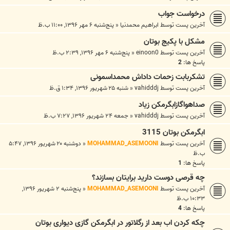
درخواست جواب
آخرین پست توسط
ابراهیم محمدنیا
«
پنج‌شنبه ۶ مهر ۱۳۹۶, ۱۱:۰۰ ب.ظ
مشکل با پکیج بوتان
آخرین پست توسط
einoon0
«
پنج‌شنبه ۶ مهر ۱۳۹۶, ۲:۳۹ ب.ظ
پاسخ ها:
2
تشکربابت زحمات داداش محمداسمونی
آخرین پست توسط
vahidddj
«
شنبه ۲۵ شهریور ۱۳۹۶, ۱:۳۴ ق.ظ
صداهواگازابگرمکن زیاد
آخرین پست توسط
vahidddj
«
جمعه ۲۴ شهریور ۱۳۹۶, ۷:۲۷ ب.ظ
ابگرمکن بوتان 3115
آخرین پست توسط
MOHAMMAD_ASEMOONI
«
دوشنبه ۲۰ شهریور ۱۳۹۶, ۵:۴۷
ب.ظ
پاسخ ها:
1
چه قرصی دوست دارید برایتان بسازند؟
آخرین پست توسط
MOHAMMAD_ASEMOONI
«
پنج‌شنبه ۲ شهریور ۱۳۹۶,
۱۰:۳۳ ب.ظ
پاسخ ها:
4
چکه کردن اب بعد از رگلاتور در ابگرمکن گازی دیواری بوتان