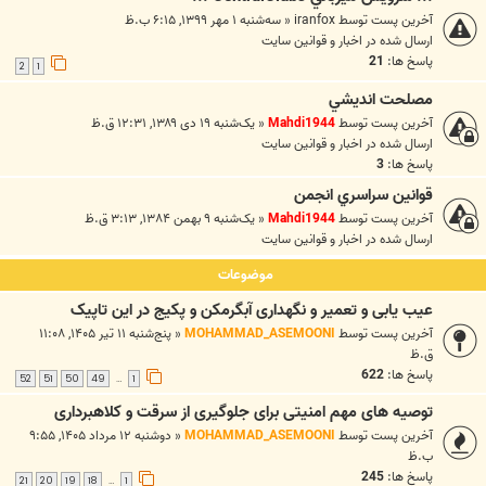
آخرین پست توسط
iranfox
«
سه‌شنبه ۱ مهر ۱۳۹۹, ۶:۱۵ ب.ظ
ارسال شده در
اخبار و قوانين سايت
پاسخ ها:
21
2
1
مصلحت انديشي
آخرین پست توسط
Mahdi1944
«
یک‌شنبه ۱۹ دی ۱۳۸۹, ۱۲:۳۱ ق.ظ
ارسال شده در
اخبار و قوانين سايت
پاسخ ها:
3
قوانين سراسري انجمن
آخرین پست توسط
Mahdi1944
«
یک‌شنبه ۹ بهمن ۱۳۸۴, ۳:۱۳ ق.ظ
ارسال شده در
اخبار و قوانين سايت
موضوعات
عیب یابی و تعمیر و نگهداری آبگرمکن و پکیج در این تاپیک
آخرین پست توسط
MOHAMMAD_ASEMOONI
«
پنج‌شنبه ۱۱ تیر ۱۴۰۵, ۱۱:۰۸
ق.ظ
پاسخ ها:
622
52
51
50
49
1
…
توصیه های مهم امنیتی برای جلوگیری از سرقت و کلاهبرداری
آخرین پست توسط
MOHAMMAD_ASEMOONI
«
دوشنبه ۱۲ مرداد ۱۴۰۵, ۹:۵۵
ب.ظ
پاسخ ها:
245
21
20
19
18
1
…