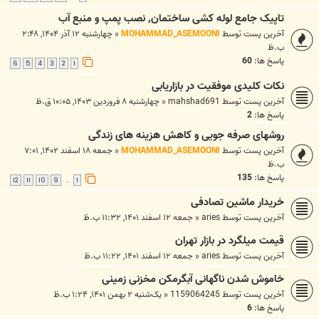
تاپیک جامع لوله کشی ساختمان, نصب پمپ و منبع آب
آخرین پست توسط
MOHAMMAD_ASEMOONI
«
چهارشنبه ۱۲ آذر ۱۴۰۴, ۲:۴۸
ب.ظ
پاسخ ها:
60
6
5
4
3
2
1
نکات کلیدی موفقیت در بازاریابی
آخرین پست توسط
mahshad691
«
چهارشنبه ۸ فروردین ۱۴۰۳, ۱۰:۰۵ ق.ظ
پاسخ ها:
2
روشهای صرفه جویی و کاهش هزینه های زندگی
آخرین پست توسط
MOHAMMAD_ASEMOONI
«
جمعه ۱۸ اسفند ۱۴۰۲, ۷:۰۱
ب.ظ
پاسخ ها:
135
12
11
10
9
1
…
خریدار ماشین تصادفی
آخرین پست توسط
aries
«
جمعه ۱۲ اسفند ۱۴۰۱, ۱۱:۳۲ ب.ظ
قیمت میلگرد در بازار تهران
آخرین پست توسط
aries
«
جمعه ۱۲ اسفند ۱۴۰۱, ۱۱:۲۲ ب.ظ
خاموش شدن ناگهانی آبگرمکن مخزنی زمینی
آخرین پست توسط
1159064245
«
یک‌شنبه ۲ بهمن ۱۴۰۱, ۱:۲۴ ب.ظ
پاسخ ها:
6