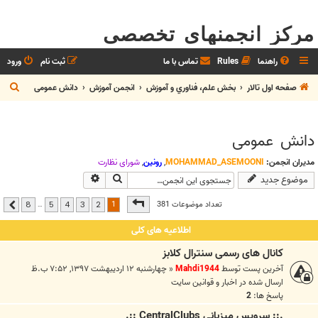
مرکز انجمنهای تخصصی
راهنما
Rules
تماس با ما
ثبت نام
ورود
ج
صفحه اول تالار
بخش علم، فناوري و آموزش
انجمن آموزش
دانش عمومی
س
ت
دانش عمومی
ج
و
مدیران انجمن:
MOHAMMAD_ASEMOONI
,
رونین
,
شوراي نظارت
جستجو
جستجوی پیشرفته
موضوع جدید
صفحه
1
از
8
1
تعداد موضوعات 381
…
8
5
4
3
2
بعدی
اطلاعیه های کلی
کانال های رسمی سنترال کلابز
آخرین پست توسط
Mahdi1944
«
چهارشنبه ۱۲ اردیبهشت ۱۳۹۷, ۷:۵۲ ب.ظ
ارسال شده در
اخبار و قوانين سايت
پاسخ ها:
2
.:: سرويس ميزباني CentralClubs ::.