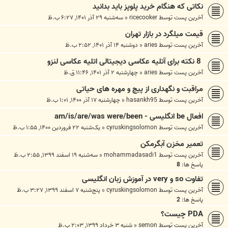
نکاتی که هنگام خرید پلوپز باید بدانید
آخرین پست توسط
ricecooker
«
سه‌شنبه ۲۹ آذر ۱۴۰۱, ۶:۲۷ ب.ظ
قیمت میلگرد در بازار تهران
آخرین پست توسط
aries
«
دوشنبه ۱۴ آذر ۱۴۰۱, ۲:۵۲ ب.ظ
8 نکته برای آتلیه عکاسی دیجیتالی اتلیه عکاسی لنزو
آخرین پست توسط
aries
«
چهارشنبه ۲ آذر ۱۴۰۱, ۱۱:۴۶ ق.ظ
مراقبت و نگهداری از پیچ و مهره های حیاتی
آخرین پست توسط
hasankh95
«
چهارشنبه ۱۷ آذر ۱۴۰۰, ۱:۰۱ ب.ظ
افعال be انگلیسی - am/is/are/was were/been
آخرین پست توسط
cyruskingsolomon
«
یک‌شنبه ۲۲ فروردین ۱۴۰۰, ۱:۵۵ ب.ظ
تعمیر مخزن آبگرمکن
آخرین پست توسط
mohammadasadi1
«
سه‌شنبه ۱۹ اسفند ۱۳۹۹, ۲:۵۵ ب.ظ
پاسخ ها:
8
تفاوت so و very در آموزش زبان انگلیسی
آخرین پست توسط
cyruskingsolomon
«
پنج‌شنبه ۷ اسفند ۱۳۹۹, ۳:۲۷ ب.ظ
پاسخ ها:
2
PDA چیست؟
آخرین پست توسط
semon
«
شنبه ۳ خرداد ۱۳۹۹, ۲:۰۳ ب.ظ