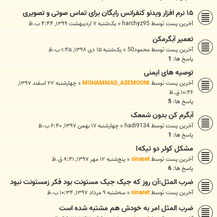
۱۵ نرم افزار ویدئو کنفرانس رایگان برای تماس صوتی و تصویری
آخرین پست توسط
harchyz95
«
یک‌شنبه ۷ اردیبهشت ۱۳۹۹, ۴:۴۴ ب.ظ
تعمیر آبگرمکن
آخرین پست توسط
محمود50
«
یک‌شنبه ۱۵ دی ۱۳۹۸, ۱:۴۵ ب.ظ
پاسخ ها:
1
توصیه های ایمنی
آخرین پست توسط
MOHAMMAD_ASEMOONI
«
چهارشنبه ۲۲ اسفند ۱۳۹۷,
۱۰:۴۶ ق.ظ
پاسخ ها:
5
آبگرم کن بدون شمعک
آخرین پست توسط
hadi9134
«
چهارشنبه ۱۷ بهمن ۱۳۹۷, ۶:۴۰ ب.ظ
پاسخ ها:
1
مشکل کولر دو تیکه!
آخرین پست توسط
sinaset
«
پنج‌شنبه ۱۲ مهر ۱۳۹۷, ۸:۴۱ ق.ظ
پاسخ ها:
6
ضرب المثل:آن روز که جیک جیک مستونت بود فکر زمستونت نبود
آخرین پست توسط
sinaset
«
سه‌شنبه ۹ مرداد ۱۳۹۷, ۱۰:۳۴ ب.ظ
ضرب المثل امر به خودش هم مشتبه شده است