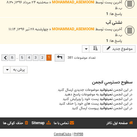
آخرین پست توسط
MOHAMMAD_ASEMOONI
«
سه‌شنبه ۲۴ مرداد ۱۳۹۶, ۸:۳۰
ب.ظ
پاسخ ها:
1
نشتی آب
آخرین پست توسط
MOHAMMAD_ASEMOONI
«
چهارشنبه ۲۸ تیر ۱۳۹۶, ۱۱:۱۴
ب.ظ
پاسخ ها:
1
موضوع جدید
صفحه
1
از
8
1
تعداد موضوعات 381
…
8
5
4
3
2
بعدی
پرش به
سطوح دسترسي انجمن
در این انجمن
نمیتوانید
موضوعات جدیدی ارسال کنید
در این انجمن
نمیتوانید
به موضوعات پاسخ دهید
در این انجمن
نمیتوانید
پست خود را ویرایش کنید
در این انجمن
نمیتوانید
پست های خود را حذف کنید
در این انجمن
نمیتوانید
پیوست ارسال کنید
صفحه اول تالار
تماس با ما
Sitemap
حذف کوکی ها
CentralClubs
|
PHPBB