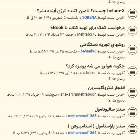
پاسخ ها:
4
helum-3 چیست؟ تامین کننده انرژی آینده بشر؟
آخرین پست توسط
SORENA
«
یک‌شنبه ۵ شهریور ۱۳۹۱, ۱۲:۵۰ ق.ظ
درخواست کمک برای تهیه کتاب یا EBook
آخرین پست توسط
Mehrab373
«
جمعه ۱۳ مرداد ۱۳۹۱, ۲:۲۲ ب.ظ
روشهاي تجزيه دستگاهي
آخرین پست توسط
behrad90
«
یک‌شنبه ۲۵ تیر ۱۳۹۱, ۵:۵۵ ب.ظ
پاسخ ها:
4
چگونه هوا رو می شه یونیزه کرد؟
آخرین پست توسط
falcon
«
جمعه ۲ تیر ۱۳۹۱, ۷:۳۷ ب.ظ
پاسخ ها:
5
انفجار نیتروگلیسرین
آخرین پست توسط
shekarchimehraboon
«
پنج‌شنبه ۱۸ خرداد ۱۳۹۱, ۲:۰۱ ب.ظ
پاسخ ها:
2
سنتز سالبوتامول
آخرین پست توسط
mohammad1365
«
سه‌شنبه ۲۶ اردیبهشت ۱۳۹۱, ۹:۲۹ ب.ظ
سنتز پاراستامول ( استامینوفن )
آخرین پست توسط
mohammad1365
«
جمعه ۱۸ فروردین ۱۳۹۱, ۱۰:۲۷ ب.ظ