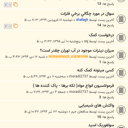
پاسخ ها:
13
2
1
سوال در مورد چگالي برخي فلزات
آخرین پست توسط
shafagh
«
دوشنبه ۱۸ فروردین ۱۳۹۹, ۸:۱۳ ب.ظ
پاسخ ها:
14
2
1
درخواست کمک
آخرین پست توسط
ssj
«
پنج‌شنبه ۱۰ تیر ۱۳۹۵, ۳:۳۲ ب.ظ
میزان نیترات موجود در آب تهران چقدر است؟
آخرین پست توسط
MOHAMMAD_ASEMOONI
«
شنبه ۱۲ دی ۱۳۹۴, ۴:۴۳ ب.ظ
پاسخ ها:
1
کسی میتونه کمک کنه
آخرین پست توسط
moradi2737
«
سه‌شنبه ۸ دی ۱۳۹۴, ۵:۴۹ ب.ظ
فرمولاسیون انواع مواد( لکه برها - پاک کننده ها )
آخرین پست توسط
moradi2737
«
جمعه ۴ دی ۱۳۹۴, ۷:۳۸ ب.ظ
پاسخ ها:
2
واکنش های شیمیایی
آخرین پست توسط
مدافعان حرم
«
دوشنبه ۲۲ تیر ۱۳۹۴, ۱۰:۴۲ ق.ظ
پاسخ ها:
10
سولفوریک اسید