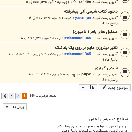
آخرین پست توسط
Qaher1406
«
چهارشنبه ۴ آبان ۱۳۹۰, ۱:۵۵ ق.ظ
دانلود کتاب شیمی آلی پیشرفته
آخرین پست توسط
yasermym
«
دوشنبه ۱۸ مهر ۱۳۹۰, ۱۱:۰۷ ق.ظ
پاسخ ها:
4
محلول های بافر ( تامپون)
آخرین پست توسط
mohammad1365
«
جمعه ۸ مهر ۱۳۹۰, ۶:۲۸ ب.ظ
تاثیر نیتروژن مایع بر روی یک بادکنک
آخرین پست توسط
mohammad1365
«
چهارشنبه ۳۰ شهریور ۱۳۹۰, ۸:۵۳ ب.ظ
پاسخ ها:
5
شیمی کاربری
آخرین پست توسط
peiper
«
پنج‌شنبه ۱۰ شهریور ۱۳۹۰, ۲:۱۷ ب.ظ
پاسخ ها:
2
موضوع جدید
1
تعداد موضوعات 149
3
2
بعدی
پرش به
سطوح دسترسي انجمن
در این انجمن
نمیتوانید
موضوعات جدیدی ارسال کنید
در این انجمن
نمیتوانید
به موضوعات پاسخ دهید