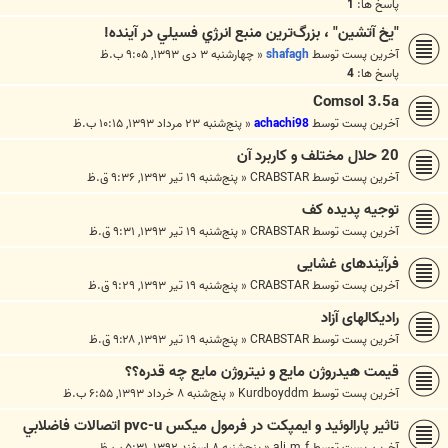
پاسخ ها:
1
"يخ آتشين" ، بزرگ‌ترين منبع انرژي فسيلي در آينده!
آخرین پست توسط
shafagh
«
چهارشنبه ۳ دی ۱۳۹۳, ۹:۰۵ ب.ظ
پاسخ ها:
4
Comsol 3.5a
آخرین پست توسط
achachi98
«
پنج‌شنبه ۲۳ مرداد ۱۳۹۳, ۱۰:۱۵ ب.ظ
20 حلال مختلف و کاربرد آن
آخرین پست توسط
CRABSTAR
«
پنج‌شنبه ۱۹ تیر ۱۳۹۳, ۹:۳۶ ق.ظ
توجیه پدیده کف
آخرین پست توسط
CRABSTAR
«
پنج‌شنبه ۱۹ تیر ۱۳۹۳, ۹:۳۱ ق.ظ
فرآیندهای غشایی
آخرین پست توسط
CRABSTAR
«
پنج‌شنبه ۱۹ تیر ۱۳۹۳, ۹:۲۹ ق.ظ
رادیکالهای آزاد
آخرین پست توسط
CRABSTAR
«
پنج‌شنبه ۱۹ تیر ۱۳۹۳, ۹:۲۸ ق.ظ
قیمت هیدروژن مایع و نیتروژن مایع چه قدره؟؟
آخرین پست توسط
Kurdboyddm
«
پنج‌شنبه ۸ خرداد ۱۳۹۳, ۶:۵۵ ب.ظ
تاثير پارالوئيد و ايمپكت در فرمول ميكس pvc-u اتصالات فاضلابي
آخرین پست توسط
ali.m.f
«
پنج‌شنبه ۸ اسفند ۱۳۹۲, ۵:۳۱ ب.ظ