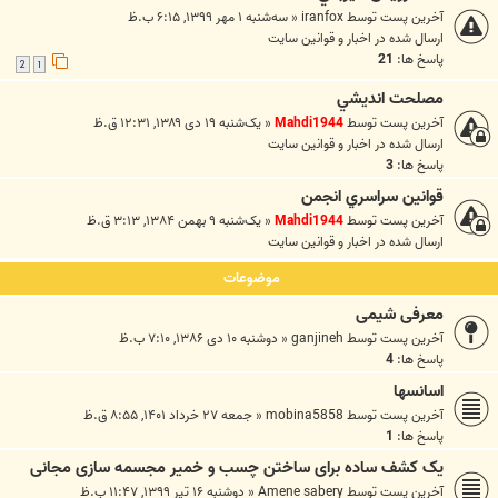
آخرین پست توسط
iranfox
«
سه‌شنبه ۱ مهر ۱۳۹۹, ۶:۱۵ ب.ظ
ارسال شده در
اخبار و قوانين سايت
پاسخ ها:
21
2
1
مصلحت انديشي
آخرین پست توسط
Mahdi1944
«
یک‌شنبه ۱۹ دی ۱۳۸۹, ۱۲:۳۱ ق.ظ
ارسال شده در
اخبار و قوانين سايت
پاسخ ها:
3
قوانين سراسري انجمن
آخرین پست توسط
Mahdi1944
«
یک‌شنبه ۹ بهمن ۱۳۸۴, ۳:۱۳ ق.ظ
ارسال شده در
اخبار و قوانين سايت
موضوعات
معرفی شیمی
آخرین پست توسط
ganjineh
«
دوشنبه ۱۰ دی ۱۳۸۶, ۷:۱۰ ب.ظ
پاسخ ها:
4
اسانسها
آخرین پست توسط
mobina5858
«
جمعه ۲۷ خرداد ۱۴۰۱, ۸:۵۵ ق.ظ
پاسخ ها:
1
یک کشف ساده برای ساختن چسب و خمیر مجسمه سازی مجانی
آخرین پست توسط
Amene sabery
«
دوشنبه ۱۶ تیر ۱۳۹۹, ۱۱:۴۷ ب.ظ