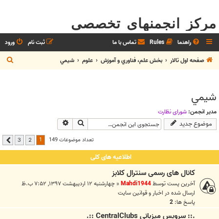
مرکز انجمنهای تخصصی
راهنما
Rules
تماس با ما
ثبت نام
ورود
ج
صفحه اول تالار
بخش علم، فناوري و آموزش
علوم
شيمي
س
ت
شيمي
ج
و
مدیر انجمن:
شوراي نظارت
جستجو
جستجوی پیشرفته
موضوع جدید
1
تعداد موضوعات 149
3
2
بعدی
اطلاعیه های کلی
کانال های رسمی سنترال کلابز
آخرین پست توسط
Mahdi1944
«
چهارشنبه ۱۲ اردیبهشت ۱۳۹۷, ۷:۵۲ ب.ظ
ارسال شده در
اخبار و قوانين سايت
پاسخ ها:
2
.:: سرويس ميزباني CentralClubs ::.