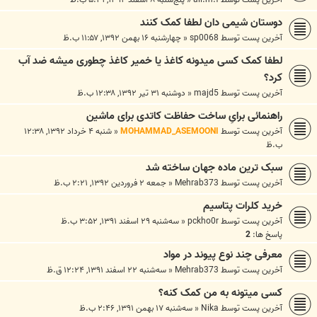
دوستان شیمی دان لطفا کمک کنند
آخرین پست توسط
sp0068
«
چهارشنبه ۱۶ بهمن ۱۳۹۲, ۱۱:۵۷ ب.ظ
لطفا کمک کسی میدونه کاغذ یا خمیر کاغذ چطوری میشه ضد آب
کرد؟
آخرین پست توسط
majd5
«
دوشنبه ۳۱ تیر ۱۳۹۲, ۱۲:۳۸ ب.ظ
راهنمائی برایِ ساخت حفاظت کاتدی برای ماشین
آخرین پست توسط
MOHAMMAD_ASEMOONI
«
شنبه ۴ خرداد ۱۳۹۲, ۱۲:۳۸
ب.ظ
سبک ترین ماده جهان ساخته شد
آخرین پست توسط
Mehrab373
«
جمعه ۲ فروردین ۱۳۹۲, ۲:۲۱ ب.ظ
خرید کلرات پتاسیم
آخرین پست توسط
pckho0r
«
سه‌شنبه ۲۹ اسفند ۱۳۹۱, ۳:۵۲ ب.ظ
پاسخ ها:
2
معرفی چند نوع پیوند در مواد
آخرین پست توسط
Mehrab373
«
سه‌شنبه ۲۲ اسفند ۱۳۹۱, ۱۲:۲۴ ق.ظ
کسی میتونه به من کمک کنه؟
آخرین پست توسط
Nika
«
سه‌شنبه ۱۷ بهمن ۱۳۹۱, ۲:۴۶ ب.ظ