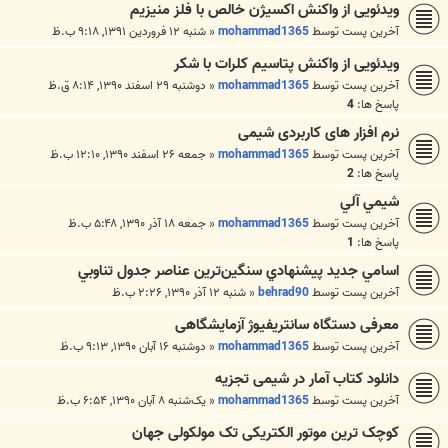
ویدئویی از واکنش اکسیژن خالص با فلز منیزیم
آخرین پست توسط
mohammad1365
«
شنبه ۱۲ فروردین ۱۳۹۱, ۹:۱۸ ب.ظ
ویدئویی از واکنش پتاسیم کلرات با شکر
آخرین پست توسط
mohammad1365
«
دوشنبه ۲۹ اسفند ۱۳۹۰, ۸:۱۴ ق.ظ
پاسخ ها:
4
نرم افزار های کاربردی شیمی
آخرین پست توسط
mohammad1365
«
جمعه ۲۶ اسفند ۱۳۹۰, ۱۲:۱۰ ب.ظ
پاسخ ها:
2
شيمي آلي
آخرین پست توسط
mohammad1365
«
جمعه ۱۸ آذر ۱۳۹۰, ۵:۴۸ ب.ظ
پاسخ ها:
1
اسامي جديد پيشنهادي سنگين‌ترين عناصر جدول تناوبي
آخرین پست توسط
behrad90
«
شنبه ۱۲ آذر ۱۳۹۰, ۲:۲۶ ب.ظ
معرفی دستگاه سانتریفیوژ آزمایشگاهی
آخرین پست توسط
mohammad1365
«
دوشنبه ۱۶ آبان ۱۳۹۰, ۹:۱۳ ب.ظ
دانلود کتاب آمار در شیمی تجزیه
آخرین پست توسط
mohammad1365
«
یک‌شنبه ۸ آبان ۱۳۹۰, ۶:۵۴ ب.ظ
کوچک ‌ترین موتور الکتریکی تک مولکولی جهان