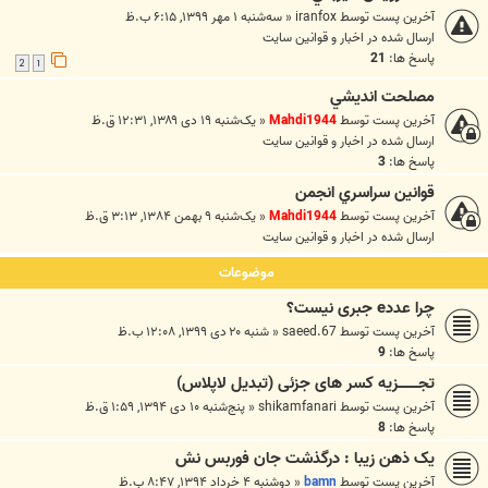
آخرین پست توسط
iranfox
«
سه‌شنبه ۱ مهر ۱۳۹۹, ۶:۱۵ ب.ظ
ارسال شده در
اخبار و قوانين سايت
پاسخ ها:
21
2
1
مصلحت انديشي
آخرین پست توسط
Mahdi1944
«
یک‌شنبه ۱۹ دی ۱۳۸۹, ۱۲:۳۱ ق.ظ
ارسال شده در
اخبار و قوانين سايت
پاسخ ها:
3
قوانين سراسري انجمن
آخرین پست توسط
Mahdi1944
«
یک‌شنبه ۹ بهمن ۱۳۸۴, ۳:۱۳ ق.ظ
ارسال شده در
اخبار و قوانين سايت
موضوعات
چرا عددe جبری نیست؟
آخرین پست توسط
saeed.67
«
شنبه ۲۰ دی ۱۳۹۹, ۱۲:۰۸ ب.ظ
پاسخ ها:
9
تجـــــــــزیه کسر های جزئی (تبدیل لاپلاس)
آخرین پست توسط
shikamfanari
«
پنج‌شنبه ۱۰ دی ۱۳۹۴, ۱:۵۹ ق.ظ
پاسخ ها:
8
یک ذهن زیبا : درگذشت جان فوربس نش
آخرین پست توسط
bamn
«
دوشنبه ۴ خرداد ۱۳۹۴, ۸:۴۷ ب.ظ