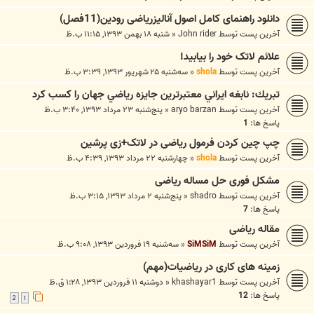
دانلود راهنمای کامل اصول آنالیزریاضی رودین(11فصل)
آخرین پست توسط
John rider
«
شنبه ۱۸ بهمن ۱۳۹۳, ۱۱:۱۵ ب.ظ
علائم لاتک خود را بیابید!
آخرین پست توسط
shola
«
سه‌شنبه ۲۵ شهریور ۱۳۹۳, ۳:۳۹ ب.ظ
تبريك: نابغه ايراني معتبرترين جايزه رياضي جهان را كسب كرد
آخرین پست توسط
aryo barzan
«
پنج‌شنبه ۲۳ مرداد ۱۳۹۳, ۳:۴۰ ب.ظ
پاسخ ها:
1
چپ چین کردن فرمول ریاضی در لاتک+زی پرشین
آخرین پست توسط
shola
«
چهارشنبه ۲۲ مرداد ۱۳۹۳, ۴:۳۹ ب.ظ
مشکل فوری حل مساله ریاضی
آخرین پست توسط
shadro
«
پنج‌شنبه ۲ مرداد ۱۳۹۳, ۳:۱۵ ب.ظ
پاسخ ها:
7
مقاله ریاضی
آخرین پست توسط
SiMSiM
«
سه‌شنبه ۱۹ فروردین ۱۳۹۳, ۹:۰۸ ب.ظ
زمینه های کاری در ریاضیات(مهم)
آخرین پست توسط
khashayar1
«
دوشنبه ۱۱ فروردین ۱۳۹۳, ۱:۲۸ ق.ظ
پاسخ ها:
12
2
1