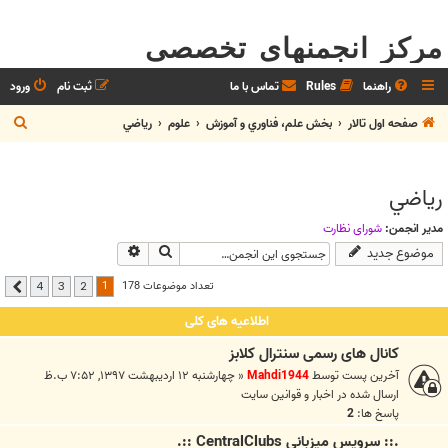
مرکز انجمنهای تخصصی
راهنما
Rules
تماس با ما
ثبت نام
ورود
ج
صفحه اول تالار
بخش علم، فناوري و آموزش
علوم
رياضي
س
ت
رياضي
ج
و
مدیر انجمن:
شوراي نظارت
جستجو
جستجوی پیشرفته
موضوع جدید
1
تعداد موضوعات 178
4
3
2
بعدی
اطلاعیه های کلی
کانال های رسمی سنترال کلابز
آخرین پست توسط
Mahdi1944
«
چهارشنبه ۱۲ اردیبهشت ۱۳۹۷, ۷:۵۲ ب.ظ
ارسال شده در
اخبار و قوانين سايت
پاسخ ها:
2
.:: سرويس ميزباني CentralClubs ::.