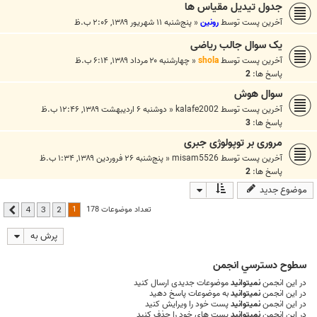
جدول تيديل مقياس ها
آخرین پست توسط
رونین
«
پنج‌شنبه ۱۱ شهریور ۱۳۸۹, ۲:۰۶ ب.ظ
یک سوال جالب ریاضی
آخرین پست توسط
shola
«
چهارشنبه ۲۰ مرداد ۱۳۸۹, ۶:۱۴ ب.ظ
پاسخ ها:
2
سوال هوش
آخرین پست توسط
kalafe2002
«
دوشنبه ۶ اردیبهشت ۱۳۸۹, ۱۲:۴۶ ب.ظ
پاسخ ها:
3
مروری بر توپولوژی جبری
آخرین پست توسط
misam5526
«
پنج‌شنبه ۲۶ فروردین ۱۳۸۹, ۱:۳۴ ب.ظ
پاسخ ها:
2
موضوع جدید
1
تعداد موضوعات 178
4
3
2
بعدی
پرش به
سطوح دسترسي انجمن
در این انجمن
نمیتوانید
موضوعات جدیدی ارسال کنید
در این انجمن
نمیتوانید
به موضوعات پاسخ دهید
در این انجمن
نمیتوانید
پست خود را ویرایش کنید
در این انجمن
نمیتوانید
پست های خود را حذف کنید