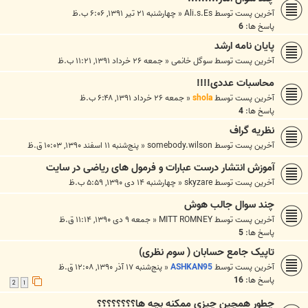
آخرین پست توسط
Ali.s.Es
«
چهارشنبه ۲۱ تیر ۱۳۹۱, ۶:۰۶ ب.ظ
پاسخ ها:
6
پایان نامه ارشد
آخرین پست توسط
سوگل خانمی
«
جمعه ۲۶ خرداد ۱۳۹۱, ۱۱:۲۱ ب.ظ
محاسبات عددی!!!!
آخرین پست توسط
shola
«
جمعه ۲۶ خرداد ۱۳۹۱, ۶:۴۸ ب.ظ
پاسخ ها:
4
نظریه گراف
آخرین پست توسط
somebody.wilson
«
پنج‌شنبه ۱۱ اسفند ۱۳۹۰, ۱۰:۰۳ ق.ظ
آموزش انتشار درست عبارات و فرمول های ریاضی در سایت
آخرین پست توسط
skyzare
«
چهارشنبه ۱۴ دی ۱۳۹۰, ۵:۵۹ ب.ظ
چند سوال جالب هوش
آخرین پست توسط
MITT ROMNEY
«
جمعه ۹ دی ۱۳۹۰, ۱۱:۱۴ ق.ظ
پاسخ ها:
5
تاپیک جامع حسابان ( سوم نظری)
آخرین پست توسط
ASHKAN95
«
پنج‌شنبه ۱۷ آذر ۱۳۹۰, ۱۲:۰۸ ق.ظ
پاسخ ها:
16
2
1
چطور همچین چیزی ممکنه بچه ها؟؟؟؟؟؟؟؟