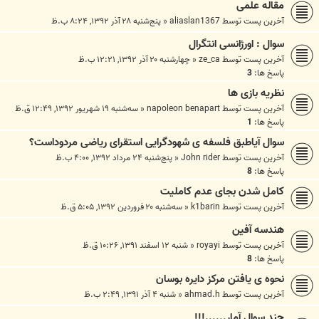
مقاله علمی
آخرین پست توسط
aliaslan1367
«
پنج‌شنبه ۲۸ آذر ۱۳۹۲, ۸:۲۴ ب.ظ
سوال : اورژانسی انتگرال
آخرین پست توسط
ze_ca
«
چهارشنبه ۲۰ آذر ۱۳۹۲, ۱۲:۲۱ ب.ظ
پاسخ ها:
3
نظریه بازی ها
آخرین پست توسط
napoleon benapart
«
سه‌شنبه ۱۹ شهریور ۱۳۹۲, ۱۲:۴۹ ق.ظ
پاسخ ها:
1
سوال آیاطبق فلسفه ی شهودگرایی استقرای ریاضی مردوداست؟
آخرین پست توسط
John rider
«
پنج‌شنبه ۲۴ مرداد ۱۳۹۲, ۴:۰۰ ب.ظ
پاسخ ها:
8
کامل شدن بجای عدم کاملیت
آخرین پست توسط
k1barin
«
سه‌شنبه ۲۰ فروردین ۱۳۹۲, ۵:۰۵ ق.ظ
هندسه آفین
آخرین پست توسط
royayi
«
شنبه ۱۲ اسفند ۱۳۹۱, ۱۰:۲۶ ق.ظ
پاسخ ها:
8
نحوه ی یافتن مرکز دایره بوسان
آخرین پست توسط
ahmad.h
«
شنبه ۴ آذر ۱۳۹۱, ۲:۴۹ ب.ظ
چند سوال آمار......!!!