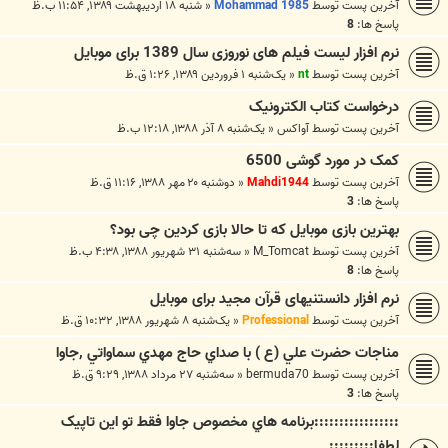
آخرین پست توسط
Mohammad 1985
«
شنبه ۱۸ اردیبهشت ۱۳۸۹, ۱۱:۵۴ ب.ظ
پاسخ ها:
8
نرم افزار لیست فیلم های نوروزی سال 1389 برای موبایل
آخرین پست توسط
nt
«
یک‌شنبه ۱ فروردین ۱۳۸۹, ۱:۲۶ ق.ظ
درخواست کتاب الکترونیک
آخرین پست توسط
آواکس
«
یک‌شنبه ۸ آذر ۱۳۸۸, ۱۲:۱۸ ب.ظ
کمک در مورد گوشی 6500
آخرین پست توسط
Mahdi1944
«
دوشنبه ۲۰ مهر ۱۳۸۸, ۱۱:۱۶ ق.ظ
پاسخ ها:
3
بهترین بازی موبایل که تا حالا بازی کردین چی بود؟
آخرین پست توسط
M_Tomcat
«
سه‌شنبه ۳۱ شهریور ۱۳۸۸, ۴:۳۸ ب.ظ
پاسخ ها:
8
نرم افزار دانستنیهای قرآن مجید برای موبایل
آخرین پست توسط
Professional
«
یک‌شنبه ۸ شهریور ۱۳۸۸, ۱۰:۳۲ ق.ظ
مناجات حضرت علي (ع ) با صداي حاج مهدي سماواتي ,جاوا
آخرین پست توسط
bermuda70
«
سه‌شنبه ۲۷ مرداد ۱۳۸۸, ۹:۲۹ ق.ظ
پاسخ ها:
3
:::::::::::::::::برنامه هاي مخصوص جاوا فقط تو اين تاپيک
لطفا:::::::::