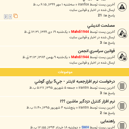
آخرین پست توسط
iranfox
«
سه‌شنبه ۱ مهر ۱۳۹۹, ۶:۱۵ ب.ظ
ارسال شده در
اخبار و قوانين سايت
پاسخ ها:
21
2
1
مصلحت انديشي
آخرین پست توسط
Mahdi1944
«
یک‌شنبه ۱۹ دی ۱۳۸۹, ۱۲:۳۱ ق.ظ
ارسال شده در
اخبار و قوانين سايت
پاسخ ها:
3
قوانين سراسري انجمن
آخرین پست توسط
Mahdi1944
«
یک‌شنبه ۹ بهمن ۱۳۸۴, ۳:۱۳ ق.ظ
ارسال شده در
اخبار و قوانين سايت
موضوعات
درخواست نرم افزارجعبه لايتنر - جي5 براي گوشي
آخرین پست توسط
irantrn
«
جمعه ۵ شهریور ۱۳۹۵, ۵:۲۷ ب.ظ
پاسخ ها:
3
نرم افزار کنترل دزدگیر ماشین ؟؟!
آخرین پست توسط
irantrn
«
پنج‌شنبه ۴ شهریور ۱۳۹۵, ۱۱:۴۰ ب.ظ
پاسخ ها:
2
راهنمایی
آخرین پست توسط
SMH
«
دوشنبه ۱۸ خرداد ۱۳۹۴, ۱۲:۵۵ ب.ظ