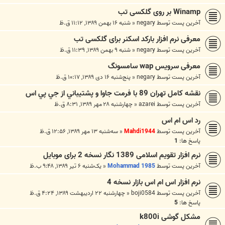
Winamp بر روی گلکسی تب
آخرین پست توسط
negary
«
شنبه ۱۶ بهمن ۱۳۸۹, ۱۱:۱۲ ق.ظ
معرفی نرم افزار بارکد اسکنر برای گلکسی تب
آخرین پست توسط
negary
«
شنبه ۹ بهمن ۱۳۸۹, ۱۱:۳۹ ق.ظ
معرفی سرویس wap سامسونگ
آخرین پست توسط
negary
«
پنج‌شنبه ۱۶ دی ۱۳۸۹, ۱۰:۱۷ ق.ظ
نقشه كامل تهران 89 با فرمت جاوا و پشتيباني از جي پي اس
آخرین پست توسط
azarei
«
چهارشنبه ۲۸ مهر ۱۳۸۹, ۸:۳۱ ق.ظ
رد اس ام اس
آخرین پست توسط
Mahdi1944
«
سه‌شنبه ۱۳ مهر ۱۳۸۹, ۱۲:۵۶ ق.ظ
پاسخ ها:
1
نرم افزار تقویم اسلامی 1389 نگار نسخه 2 برای موبایل
آخرین پست توسط
Mohammad 1985
«
یک‌شنبه ۶ تیر ۱۳۸۹, ۹:۴۸ ب.ظ
نرم افزار اس ام اس بازار نسخه 4
آخرین پست توسط
boji0584
«
چهارشنبه ۲۲ اردیبهشت ۱۳۸۹, ۴:۲۴ ق.ظ
پاسخ ها:
5
مشکل گوشی k800i