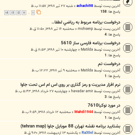
آخرین پست توسط
achachi98
«
شنبه ۲۷ تیر ۱۳۸۸, ۱۱:۵۷ ب.ظ
پاسخ ها:
158
14
13
12
11
1
…
درخواست برنامه مربوط به رياضي لطفا..
آخرین پست توسط
mohsenp
«
سه‌شنبه ۱۶ تیر ۱۳۸۸, ۱۱:۵۰ ق.ظ
پاسخ ها:
4
درخواست برنامه فارسی ساز 5610
آخرین پست توسط
Matilda
«
چهارشنبه ۱۰ تیر ۱۳۸۸, ۸:۵۳ ق.ظ
پاسخ ها:
1
درخواست تم
آخرین پست توسط
Matilda
«
سه‌شنبه ۹ تیر ۱۳۸۸, ۱۲:۲۲ ب.ظ
پاسخ ها:
1
نرم افزار مدیریت و رمز گذاری بر روی اس ام اس تحت جاوا
آخرین پست توسط
havadar amir
«
چهارشنبه ۲۷ خرداد ۱۳۸۸, ۵:۴۳ ب.ظ
پاسخ ها:
3
در مورد نوکیا7610
آخرین پست توسط
Mahdi1944
«
سه‌شنبه ۱۲ خرداد ۱۳۸۸, ۶:۵۹ ب.ظ
پاسخ ها:
1
بشتابید برنامه نقشه تهران 88 موبایل جاوا (tehran map)
آخرین پست توسط
Ra30ol
«
یک‌شنبه ۱۳ اردیبهشت ۱۳۸۸, ۹:۲۰ ق.ظ