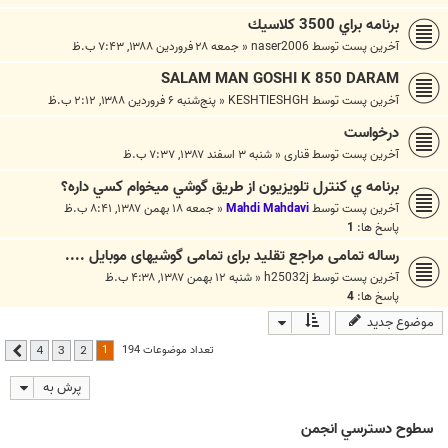
برنامه براي 3500 كلاسيك
آخرین پست توسط
naser2006
«
جمعه ۲۸ فروردین ۱۳۸۸, ۷:۴۳ ب.ظ
SALAM MAN GOSHI K 850 DARAM
آخرین پست توسط
KESHTIESHGH
«
پنج‌شنبه ۶ فروردین ۱۳۸۸, ۲:۱۲ ب.ظ
درخواست
آخرین پست توسط
قناری
«
شنبه ۳ اسفند ۱۳۸۷, ۷:۳۷ ب.ظ
برنامه ي كنترل تلويزيون از طريق گوشي ميخوام كسي داره؟
آخرین پست توسط
Mahdi Mahdavi
«
جمعه ۱۸ بهمن ۱۳۸۷, ۸:۴۱ ب.ظ
پاسخ ها:
1
رساله تمامی مراجع تقلید برای تمامی گوشیهای موبایل ....
آخرین پست توسط
h25032j
«
شنبه ۱۲ بهمن ۱۳۸۷, ۴:۳۸ ب.ظ
پاسخ ها:
4
موضوع جدید
1
تعداد موضوعات 194
4
3
2
بعدی
پرش به
سطوح دسترسي انجمن