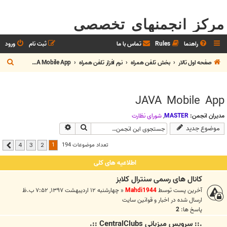
مرکز انجمنهای تخصصی
راهنما
Rules
تماس با ما
ثبت نام
ورود
ج
صفحه اول تالار
بخش تلفن همراه
نرم افزار تلفن همراه
JAVA Mobile App
س
ت
JAVA Mobile App
ج
و
مدیران انجمن:
MASTER
,
شوراي نظارت
جستجو
جستجوی پیشرفته
موضوع جدید
1
تعداد موضوعات 194
4
3
2
بعدی
اطلاعیه های کلی
کانال های رسمی سنترال کلابز
آخرین پست توسط
Mahdi1944
«
چهارشنبه ۱۲ اردیبهشت ۱۳۹۷, ۷:۵۲ ب.ظ
ارسال شده در
اخبار و قوانين سايت
پاسخ ها:
2
.:: سرويس ميزباني CentralClubs ::.