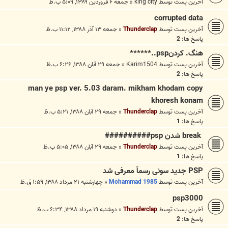
آخرین پست توسط
king city
«
جمعه ۶ فروردین ۱۳۸۹, ۵:۰۹ ب.ظ
corrupted data
آخرین پست توسط
Thunderclap
«
جمعه ۱۳ آذر ۱۳۸۸, ۱۱:۱۲ ب.ظ
پاسخ ها:
2
هنگ. کردنpsp..******
آخرین پست توسط
Karim1504
«
جمعه ۲۹ آبان ۱۳۸۸, ۶:۲۶ ب.ظ
پاسخ ها:
2
man ye psp ver. 5.03 daram. mikham khodam copy
khoresh konam
آخرین پست توسط
Thunderclap
«
جمعه ۲۹ آبان ۱۳۸۸, ۵:۲۱ ب.ظ
پاسخ ها:
1
break شدن psp##########
آخرین پست توسط
Thunderclap
«
جمعه ۲۹ آبان ۱۳۸۸, ۵:۰۵ ب.ظ
پاسخ ها:
1
PSP جديد سونی رسماً معرفی شد
آخرین پست توسط
Mohammad 1985
«
چهارشنبه ۲۱ مرداد ۱۳۸۸, ۱:۵۹ ق.ظ
psp3000
آخرین پست توسط
Thunderclap
«
دوشنبه ۱۹ مرداد ۱۳۸۸, ۶:۳۴ ب.ظ
پاسخ ها:
2