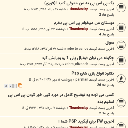
یک پی اس پی به من معرفی کنید !(فوری)
آخرین پست توسط
Thunderclap
«
شنبه ۱۷ مرداد ۱۳۸۸, ۵:۵۲ ب.ظ
پاسخ ها:
2
دوستان من میخوام پی اس پی بخرم
آخرین پست توسط
Thunderclap
«
دوشنبه ۲۲ تیر ۱۳۸۸, ۱۰:۵۸ ب.ظ
پاسخ ها:
4
سوال
آخرین پست توسط
roberto carlos
«
شنبه ۳۰ آذر ۱۳۸۷, ۱۲:۱۸ ب.ظ
چگونه مي توان فوتبال پلي 1 رو ويرايش کرد
آخرین پست توسط
zahra_alizadeh
«
یک‌شنبه ۳ آذر ۱۳۸۷, ۲:۵۶ ب.ظ
دانلود انواع بازی های Psp
آخرین پست توسط
parshan
«
پنج‌شنبه ۱۱ مهر ۱۳۸۷, ۱۰:۴۰ ق.ظ
پاسخ ها:
26
3
2
1
کسی می تونه یه توضیح کامل در مورد کپی خور کردن پی اس پی
اسلیم بده
آخرین پست توسط
Thunderclap
«
دوشنبه ۷ مرداد ۱۳۸۷, ۴:۲۲ ق.ظ
پاسخ ها:
2
آخرين FW براي آپگريد PSP شما !
آخرین پست توسط
Thunderclap
«
دوشنبه ۷ مرداد ۱۳۸۷, ۴:۲۰ ق.ظ