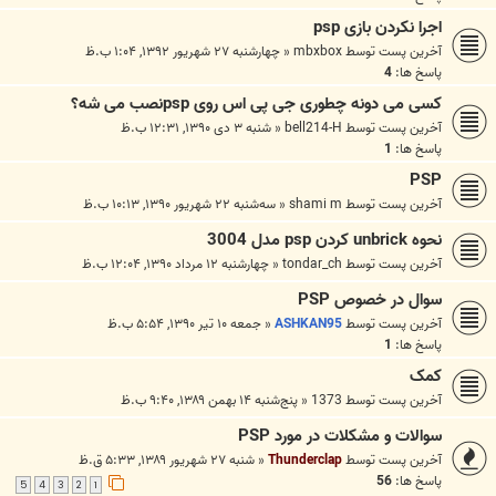
اجرا نکردن بازی psp
آخرین پست توسط
mbxbox
«
چهارشنبه ۲۷ شهریور ۱۳۹۲, ۱:۰۴ ب.ظ
پاسخ ها:
4
کسی می دونه چطوری جی پی اس روی pspنصب می شه؟
آخرین پست توسط
bell214-H
«
شنبه ۳ دی ۱۳۹۰, ۱۲:۳۱ ب.ظ
پاسخ ها:
1
PSP
آخرین پست توسط
shami m
«
سه‌شنبه ۲۲ شهریور ۱۳۹۰, ۱۰:۱۳ ب.ظ
نحوه unbrick كردن psp مدل 3004
آخرین پست توسط
tondar_ch
«
چهارشنبه ۱۲ مرداد ۱۳۹۰, ۱۲:۰۴ ب.ظ
سوال در خصوص PSP
آخرین پست توسط
ASHKAN95
«
جمعه ۱۰ تیر ۱۳۹۰, ۵:۵۴ ب.ظ
پاسخ ها:
1
کمک
آخرین پست توسط
1373
«
پنج‌شنبه ۱۴ بهمن ۱۳۸۹, ۹:۴۰ ب.ظ
سوالات و مشکلات در مورد PSP
آخرین پست توسط
Thunderclap
«
شنبه ۲۷ شهریور ۱۳۸۹, ۵:۳۳ ق.ظ
پاسخ ها:
56
5
4
3
2
1