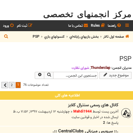
مرکز انجمنهای تخصصی
راهنما
Rules
تماس با ما
ثبت نام
ورود
ج
صفحه اول تالار
بخش بازيهاي رايانه‌اي
كنسولهاي بازي
PSP
س
ت
PSP
ج
و
مدیران انجمن:
Thunderclap
,
شوراي نظارت
جستجو
جستجوی پیشرفته
موضوع جدید
1
تعداد موضوعات 76
2
بعدی
اطلاعیه های کلی
کانال های رسمی سنترال کلابز
آخرین پست توسط
Mahdi1944
«
چهارشنبه ۱۲ اردیبهشت ۱۳۹۷, ۷:۵۲ ب.ظ
ارسال شده در
اخبار و قوانين سايت
پاسخ ها:
2
.:: سرويس ميزباني CentralClubs ::.