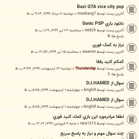
Bazi GTA vice city psp
آخرین پست توسط
mashang7
«
دوشنبه ۱۱ مرداد ۱۳۸۹, ۹:۰۴ ب.ظ
دانلود بازي Sonic PSP
آخرین پست توسط
66829
«
سه‌شنبه ۲۲ تیر ۱۳۸۹, ۱:۲۹ ب.ظ
پاسخ ها:
5
نیاز به کمک فوری
آخرین پست توسط
siaamin
«
سه‌شنبه ۱۵ تیر ۱۳۸۹, ۱۲:۵۹ ب.ظ
کمکم کنید رفقا
آخرین پست توسط
Thunderclap
«
دوشنبه ۱۳ اردیبهشت ۱۳۸۹, ۳:۳۸ ب.ظ
پاسخ ها:
1
سوال از DJ.HAMED
آخرین پست توسط
kinghill
«
چهارشنبه ۱ اردیبهشت ۱۳۸۹, ۵:۲۵ ب.ظ
سوال از DJ.HAMED
آخرین پست توسط
kinghill
«
چهارشنبه ۱ اردیبهشت ۱۳۸۹, ۵:۲۵ ب.ظ
لطفا مرادرمورد اين بازي كمك كنيد فوري
آخرین پست توسط
reza1313
«
شنبه ۷ فروردین ۱۳۸۹, ۱۲:۰۹ ب.ظ
چند سوال مهم و نیاز به پاسخ سریع