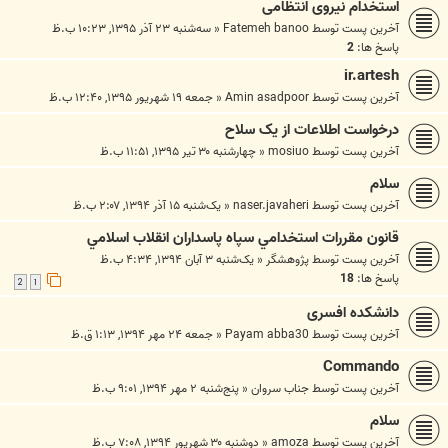
استخدام نیروی انتظامی
آخرین پست توسط
Fatemeh banoo
«
سه‌شنبه ۲۳ آذر ۱۳۹۵, ۱۰:۲۳ ب.ظ
پاسخ ها:
2
ir.artesh
آخرین پست توسط
Amin asadpoor
«
جمعه ۱۹ شهریور ۱۳۹۵, ۱۲:۴۰ ب.ظ
درخواست اطلاعات از یک سلاح
آخرین پست توسط
mosiuo
«
چهارشنبه ۳۰ تیر ۱۳۹۵, ۱۱:۵۱ ب.ظ
سلام
آخرین پست توسط
naser.javaheri
«
یک‌شنبه ۱۵ آذر ۱۳۹۴, ۲:۰۷ ب.ظ
‌قانون مقررات استخدامي سپاه پاسداران انقلاب اسلامي
آخرین پست توسط
پژوهشگر
«
یک‌شنبه ۳ آبان ۱۳۹۴, ۴:۳۴ ب.ظ
پاسخ ها:
18
2
1
دانشکده افسری
آخرین پست توسط
Payam abba30
«
جمعه ۲۴ مهر ۱۳۹۴, ۱:۱۳ ق.ظ
Commando
آخرین پست توسط
جناب سروان
«
پنج‌شنبه ۲ مهر ۱۳۹۴, ۹:۰۱ ب.ظ
سلام
آخرین پست توسط
amoza
«
دوشنبه ۳۰ شهریور ۱۳۹۴, ۷:۰۸ ب.ظ