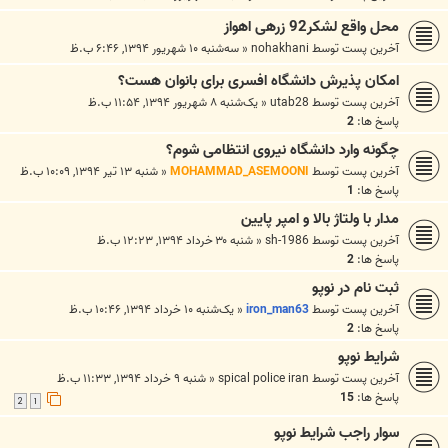
محل واقع لشکر92 زرهی اهواز
آخرین پست توسط
nohakhani
«
سه‌شنبه ۱۰ شهریور ۱۳۹۴, ۶:۴۶ ب.ظ
امکان پذیرش دانشگاه افسری برای بانوان هست؟
آخرین پست توسط
utab28
«
یک‌شنبه ۸ شهریور ۱۳۹۴, ۱۱:۵۴ ب.ظ
پاسخ ها:
2
چگونه وارد دانشگاه نیروی انتظامی شوم؟
آخرین پست توسط
MOHAMMAD_ASEMOONI
«
شنبه ۱۳ تیر ۱۳۹۴, ۱۰:۰۹ ب.ظ
پاسخ ها:
1
مدار با ولتاژ بالا و امپر پایین
آخرین پست توسط
sh-1986
«
شنبه ۳۰ خرداد ۱۳۹۴, ۱۲:۲۳ ب.ظ
پاسخ ها:
2
ثبت نام در نوپو
آخرین پست توسط
iron_man63
«
یک‌شنبه ۱۰ خرداد ۱۳۹۴, ۱۰:۴۶ ب.ظ
پاسخ ها:
2
شرايط نوپو
آخرین پست توسط
spical police iran
«
شنبه ۹ خرداد ۱۳۹۴, ۱۱:۳۳ ب.ظ
پاسخ ها:
15
2
1
سوار راجب شرایط نوپو