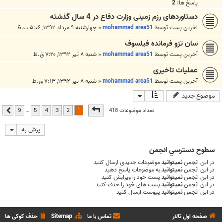
پاسخ ها:
2
دستاوردهای رزم زمینی وزارت دفاع در 4 سال گذشته
آخرین پست توسط
mohammad area51
«
چهارشنبه ۹ مرداد ۱۳۹۲, ۵:۰۶ ب.ظ
سان تزو فرمانده فیلسوف
آخرین پست توسط
mohammad area51
«
شنبه ۸ تیر ۱۳۹۲, ۷:۲۰ ق.ظ
عملیات تاخیری
آخرین پست توسط
mohammad area51
«
شنبه ۸ تیر ۱۳۹۲, ۷:۱۳ ق.ظ
موضوع جدید
صفحه
1
از
9
1
تعداد موضوعات 418
…
9
5
4
3
2
بعدی
پرش به
سطوح دسترسي انجمن
در این انجمن
نمیتوانید
موضوعات جدیدی ارسال کنید
در این انجمن
نمیتوانید
به موضوعات پاسخ دهید
در این انجمن
نمیتوانید
پست خود را ویرایش کنید
در این انجمن
نمیتوانید
پست های خود را حذف کنید
در این انجمن
نمیتوانید
پیوست ارسال کنید
صفحه اول تالار
تماس با ما
Sitemap
حذف کوکی ها