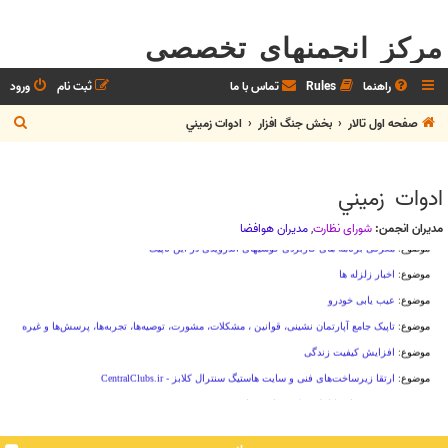
مرکز انجمنهای تخصصی
راهنما
Rules
تماس با ما
ثبت نام
ورود
ج
صفحه اول تالار
بخش جنگ افزار
ادوات زميني
س
ت
ادوات زميني
ج
و
مدیران انجمن:
شوراي نظارت
,
مديران هوافضا