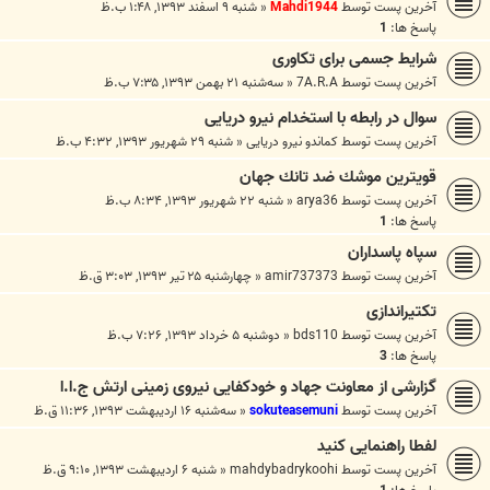
آخرین پست توسط
Mahdi1944
«
شنبه ۹ اسفند ۱۳۹۳, ۱:۴۸ ب.ظ
پاسخ ها:
1
شرایط جسمی برای تکاوری
آخرین پست توسط
7A.R.A
«
سه‌شنبه ۲۱ بهمن ۱۳۹۳, ۷:۳۵ ب.ظ
سوال در رابطه با استخدام نیرو دریایی
آخرین پست توسط
کماندو نیرو دریایی
«
شنبه ۲۹ شهریور ۱۳۹۳, ۴:۳۲ ب.ظ
قويترين موشك ضد تانك جهان
آخرین پست توسط
arya36
«
شنبه ۲۲ شهریور ۱۳۹۳, ۸:۳۴ ب.ظ
پاسخ ها:
1
سپاه پاسداران
آخرین پست توسط
amir737373
«
چهارشنبه ۲۵ تیر ۱۳۹۳, ۳:۰۳ ق.ظ
تکتیراندازی
آخرین پست توسط
bds110
«
دوشنبه ۵ خرداد ۱۳۹۳, ۷:۲۶ ب.ظ
پاسخ ها:
3
گزارشی از معاونت جهاد و خودکفایی نیروی زمینی ارتش ج.ا.ا
آخرین پست توسط
sokuteasemuni
«
سه‌شنبه ۱۶ اردیبهشت ۱۳۹۳, ۱۱:۳۶ ق.ظ
لفطا راهنمایی کنید
آخرین پست توسط
mahdybadrykoohi
«
شنبه ۶ اردیبهشت ۱۳۹۳, ۹:۱۰ ق.ظ