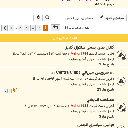
موضوعات:
43
جستجو
جستجوی پیشرفته
موضوع جدید
صفحه
1
از
9
1
تعداد موضوعات 418
…
9
5
4
3
2
بعدی
اطلاعیه های کلی
کانال های رسمی سنترال کلابز
آخرین پست توسط
Mahdi1944
«
چهارشنبه ۱۲ اردیبهشت ۱۳۹۷, ۷:۵۲ ب.ظ
ارسال شده در
اخبار و قوانين سايت
پاسخ ها:
2
.:: سرويس ميزباني CentralClubs ::.
آخرین پست توسط
iranfox
«
سه‌شنبه ۱ مهر ۱۳۹۹, ۶:۱۵ ب.ظ
ارسال شده در
اخبار و قوانين سايت
پاسخ ها:
21
2
1
مصلحت انديشي
آخرین پست توسط
Mahdi1944
«
یک‌شنبه ۱۹ دی ۱۳۸۹, ۱۲:۳۱ ق.ظ
ارسال شده در
اخبار و قوانين سايت
پاسخ ها:
3
قوانين سراسري انجمن