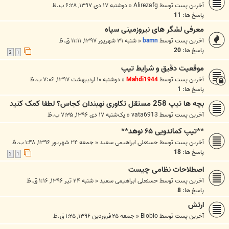
آخرین پست توسط
Alirezafg
«
دوشنبه ۱۷ دی ۱۳۹۷, ۶:۲۸ ب.ظ
پاسخ ها:
11
معرفی لشگر های نیروزمینی سپاه
آخرین پست توسط
bamn
«
شنبه ۳۱ شهریور ۱۳۹۷, ۱۱:۱۱ ق.ظ
پاسخ ها:
20
2
1
موقعیت دقیق و شرایط تیپ
آخرین پست توسط
Mahdi1944
«
دوشنبه ۱۰ اردیبهشت ۱۳۹۷, ۷:۰۶ ب.ظ
پاسخ ها:
1
بچه ها تیپ 258 مستقل تکاوری نهبندان کجاس؟ لطفا کمک کنید
آخرین پست توسط
vata6913
«
یک‌شنبه ۱۷ دی ۱۳۹۶, ۷:۳۵ ب.ظ
**تیپ کماندویی ۶۵ نوهد**
آخرین پست توسط
حسنعلی ابراهیمی سعید
«
جمعه ۲۴ شهریور ۱۳۹۶, ۱:۴۸ ب.ظ
پاسخ ها:
18
2
1
اصطلاحات نظامی چیست
آخرین پست توسط
حسنعلی ابراهیمی سعید
«
شنبه ۲۴ تیر ۱۳۹۶, ۱:۱۶ ق.ظ
پاسخ ها:
8
ارتش
آخرین پست توسط
Biobio
«
جمعه ۲۵ فروردین ۱۳۹۶, ۱:۲۵ ق.ظ