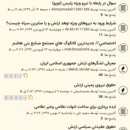
سوال در رابطه با نيرو ويژه پليس (نوپو)
آخرین پست توسط
Alirezamadah13861386
«
جمعه ۱۴ آذر ۱۳۹۹, ۴:۰۵ ب.ظ
پاسخ ها:
9
شرایط ورود به نیروهای ویژه نوهد ارتش و یا صابرین سپاه چیست؟
آخرین پست توسط
Ali kk14111380
«
چهارشنبه ۱۳ فروردین ۱۳۹۹, ۱۱:۴۶ ب.ظ
پاسخ ها:
11
اختصاصي// جديدترين كاتالوگ هاي مجتمع صنايع بني هاشم
آخرین پست توسط
mehditorabi456
«
چهارشنبه ۱۳ فروردین ۱۳۹۹, ۶:۲۷ ب.ظ
پاسخ ها:
4
معرفی لشگرهای ارتش جمهوری اسلامی ایران
آخرین پست توسط
Mehdi.shirdel
«
شنبه ۱۰ اسفند ۱۳۹۸, ۷:۳۲ ب.ظ
پاسخ ها:
40
4
3
2
1
حقوق نیروی زمینی ارتش
آخرین پست توسط
محمدشیخی
«
دوشنبه ۹ اردیبهشت ۱۳۹۸, ۶:۰۴ ق.ظ
پاسخ ها:
58
5
4
3
2
1
ایده پردازی برای ساخت ادوات نظامی وغیر نظامی
آخرین پست توسط
سعید علی
«
یک‌شنبه ۷ بهمن ۱۳۹۷, ۹:۲۶ ب.ظ
پاسخ ها:
3
حقوق عقیدتی سیاسی ارتش