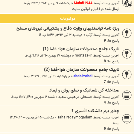
آخرین پست توسط
Mahdi1944
«
یک‌شنبه ۹ بهمن ۱۳۸۴, ۳:۱۳ ق.ظ
ارسال شده در
اخبار و قوانين سايت
موضوعات
ويژه نامه توانمندیهای وزارت دفاع و پشتیبانی نیروهای مسلح
آخرین پست توسط
آرتب
«
دوشنبه ۳ تیر ۱۳۹۲, ۵:۴۲ ب.ظ
پاسخ ها:
9
تاپیک جامع محصولات سازمان هوا- فضا (1)
آخرین پست توسط
mortaza-iri
«
دوشنبه ۱۷ بهمن ۱۳۹۰, ۹:۳۸ ق.ظ
پاسخ ها:
8
تاپیک جامع محصولات سازمان هوا-فضا (2)
آخرین پست توسط
abdolmahdi
«
چهارشنبه ۱۶ تیر ۱۳۸۹, ۳:۳۹ ب.ظ
پاسخ ها:
7
صداخفه کن شماتیک و نمای برش و ابعاد
آخرین پست توسط
حسنعلی ابراهیمی سعید
«
شنبه ۶ شهریور ۱۴۰۰, ۱۱:۰۷ ب.ظ
پاسخ ها:
4
چطور برم دانشكده افسري ؟
آخرین پست توسط
Taha redaymogadam
«
یک‌شنبه ۱۵ فروردین ۱۴۰۰, ۱۲:۳۰
ب.ظ
پاسخ ها:
9