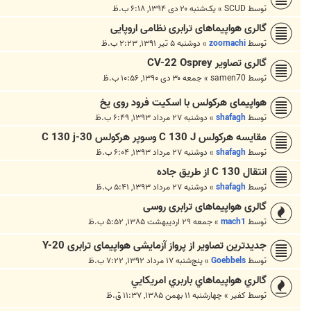
توسط
SCUD
»
یک‌شنبه ۲۰ دی ۱۳۹۴, ۶:۱۸ ب.ظ
گالری هواپیماهای ترابری نظامی اروپایی
توسط
zoornachi
»
دوشنبه ۵ تیر ۱۳۹۱, ۲:۲۳ ب.ظ
گالری تصاویر CV-22 Osprey
توسط
samen70
»
جمعه ۳۰ دی ۱۳۹۰, ۱۰:۵۶ ب.ظ
هواپیمای هرکولس با اسکیت فرود روی یخ
توسط
shafagh
»
دوشنبه ۲۷ مرداد ۱۳۹۳, ۶:۴۹ ب.ظ
مقایسه هرکولس C 130 J وسوپر هرکولس C 130 j-30
توسط
shafagh
»
دوشنبه ۲۷ مرداد ۱۳۹۳, ۶:۰۴ ب.ظ
انتقال C 130 از طریق جاده
توسط
shafagh
»
دوشنبه ۲۷ مرداد ۱۳۹۳, ۵:۴۱ ب.ظ
گالری هواپیماهای ترابری روسی
توسط
mach1
»
جمعه ۲۹ اردیبهشت ۱۳۸۵, ۵:۵۲ ب.ظ
جدیدترین تصاویر از پرواز آزمایشی هواپیمای ترابری Y-20
توسط
Goebbels
»
پنج‌شنبه ۱۷ مرداد ۱۳۹۲, ۷:۲۲ ب.ظ
گالري هواپيماهاي باربري امريکايي
توسط
کفير
»
چهارشنبه ۱۱ بهمن ۱۳۸۵, ۱۱:۳۷ ق.ظ