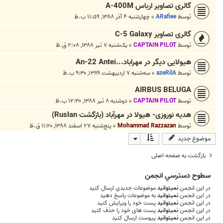
گالری تصاویر ارباس A-400M
توسط
ARafiee
»
چهارشنبه ۴ آذر ۱۳۸۸, ۱۱:۵۹ ب.ظ
گالری تصاویر C-5 Galaxy
توسط
CAPTAIN PILOT
»
یک‌شنبه ۷ تیر ۱۳۸۸, ۲:۰۸ ق.ظ
هیولایی دیگر در مهراباد...An-22 Antei
توسط
azeRilA
»
سه‌شنبه ۷ اردیبهشت ۱۳۸۹, ۹:۳۰ ب.ظ
AIRBUS BELUGA
توسط
CAPTAIN PILOT
»
دوشنبه ۸ تیر ۱۳۸۸, ۱۲:۳۰ ب.ظ
هدیه نوروزی- هیولا در مهرآباد (بازگشت Ruslan)
توسط
Mohammad Razzazan
»
پنج‌شنبه ۲۷ اسفند ۱۳۸۸, ۱۱:۲۰ ق.ظ
موضوع جدید
بازگشت به صفحه اصلی
سطوح دسترسي انجمن
در این انجمن
نمیتوانید
موضوعات جدیدی ارسال کنید
در این انجمن
نمیتوانید
به موضوعات پاسخ دهید
در این انجمن
نمیتوانید
پست خود را ویرایش کنید
در این انجمن
نمیتوانید
پست های خود را حذف کنید
در این انجمن
نمیتوانید
پیوست ارسال کنید