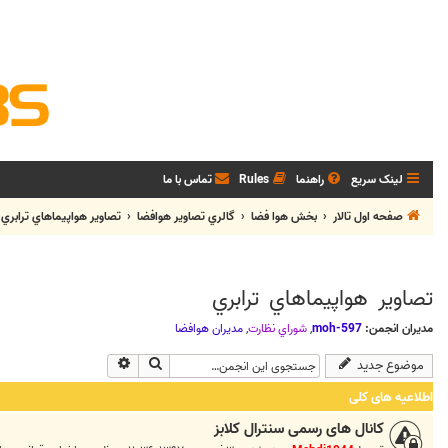
لینک سریع
راهنما
Rules
تماس با ما
صفحه اول تالار
بخش هوا فضا
گالري تصاوير هوافضا
تصاوير هواپيماهاي ترابري
تصاوير هواپيماهاي ترابري
مدیران انجمن:
moh-597
,
شوراي نظارت
,
مديران هوافضا
جستجو
جستجوی پیشرفته
موضوع جدید
اطلاعیه های کلی
کانال های رسمی سنترال کلابز