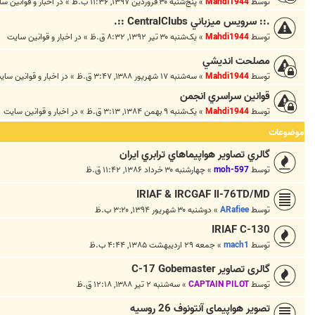
توسط
Mahdi1944
»
پنج‌شنبه ۳۰ فروردین ۱۳۹۷, ۱۱:۳۶ ب.ظ
» در
اخبار و قوانين س
.:: سرويس ميزباني CentralClubs ::.
توسط
Mahdi1944
»
یک‌شنبه ۳۰ تیر ۱۳۹۲, ۸:۳۲ ق.ظ
» در
اخبار و قوانين سايت
مصلحت انديشي
توسط
Mahdi1944
»
سه‌شنبه ۱۷ شهریور ۱۳۸۸, ۳:۴۷ ق.ظ
» در
اخبار و قوانين ساي
قوانين سراسري انجمن
توسط
Mahdi1944
»
یک‌شنبه ۹ بهمن ۱۳۸۴, ۳:۱۳ ق.ظ
» در
اخبار و قوانين سايت
موضوعات
گالري تصاوير هواپيماهاي ترابري ايران
توسط
moh-597
»
چهارشنبه ۳۰ خرداد ۱۳۸۶, ۱۱:۴۲ ق.ظ
IRIAF & IRCGAF Il-76TD/MD
توسط
ARafiee
»
دوشنبه ۳۰ شهریور ۱۳۹۴, ۳:۲۰ ب.ظ
IRIAF C-130
توسط
mach1
»
جمعه ۲۹ اردیبهشت ۱۳۸۵, ۴:۴۴ ب.ظ
گالری تصاویر C-17 Gobemaster
توسط
CAPTAIN PILOT
»
سه‌شنبه ۲ تیر ۱۳۸۸, ۱۲:۱۸ ق.ظ
تصویر هواپیمای آنتونوف 26 روسیه