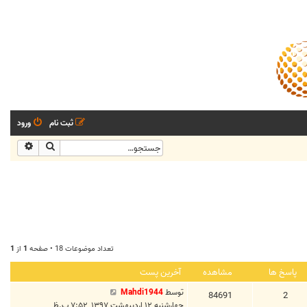
ثبت نام
ورود
جستجو
جستجو
تعداد موضوعات 18 • صفحه
1
از
1
پاسخ ها
مشاهده
آخرین پست
توسط
Mahdi1944
84691
2
چهارشنبه ۱۲ اردیبهشت ۱۳۹۷, ۷:۵۲ ب.ظ