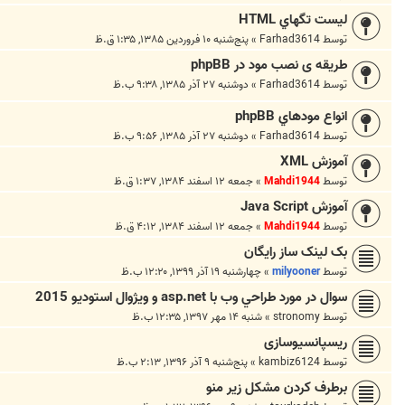
ليست تگهاي HTML
توسط
Farhad3614
»
پنج‌شنبه ۱۰ فروردین ۱۳۸۵, ۱:۳۵ ق.ظ
طریقه ی نصب مود در phpBB
توسط
Farhad3614
»
دوشنبه ۲۷ آذر ۱۳۸۵, ۹:۳۸ ب.ظ
انواع مودهاي phpBB
توسط
Farhad3614
»
دوشنبه ۲۷ آذر ۱۳۸۵, ۹:۵۶ ب.ظ
آموزش XML
توسط
Mahdi1944
»
جمعه ۱۲ اسفند ۱۳۸۴, ۱:۳۷ ق.ظ
آموزش Java Script
توسط
Mahdi1944
»
جمعه ۱۲ اسفند ۱۳۸۴, ۴:۱۲ ق.ظ
بک لینک ساز رایگان
توسط
milyooner
»
چهارشنبه ۱۹ آذر ۱۳۹۹, ۱۲:۲۰ ب.ظ
سوال در مورد طراحي وب با asp.net و ويژوال استوديو 2015
توسط
stronomy
»
شنبه ۱۴ مهر ۱۳۹۷, ۱۲:۳۵ ب.ظ
ریسپانسیوسازی
توسط
kambiz6124
»
پنج‌شنبه ۹ آذر ۱۳۹۶, ۲:۱۳ ب.ظ
برطرف کردن مشکل زیر منو