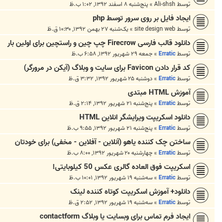
توسط
Ali-shsh
»
پنج‌شنبه ۸ اسفند ۱۳۹۲, ۱:۰۲ ب.ظ
ایجاد فایل بر روی سرور توسط php
توسط
site design web
»
یک‌شنبه ۲۷ بهمن ۱۳۹۲, ۱۰:۳۰ ق.ظ
دانلود قالب فارسی Firecrow چپ چین و راستچین برای اولین بار
توسط
Erratic
»
جمعه ۲۹ شهریور ۱۳۹۲, ۶:۵۸ ب.ظ
کد قرار دادن Favicon برای سایت و وبلاگ (آیکن در مرورگر)
توسط
Erratic
»
دوشنبه ۲۵ شهریور ۱۳۹۲, ۳:۳۲ ق.ظ
آموزش HTML مبتدی
توسط
Erratic
»
پنج‌شنبه ۲۱ شهریور ۱۳۹۲, ۲:۱۴ ق.ظ
دانلود اسکریپت ویرایشگر انلاین HTML
توسط
Erratic
»
پنج‌شنبه ۲۱ شهریور ۱۳۹۲, ۹:۵۵ ب.ظ
ساختن چک کننده یاهو (آنلاین - آفلاین - مخفی) برای خودتان
توسط
Erratic
»
چهارشنبه ۲۰ شهریور ۱۳۹۲, ۸:۰۰ ب.ظ
اسکریپت فوق العاده گالری عکس 50 کیلوبایتی!
توسط
Erratic
»
سه‌شنبه ۱۹ شهریور ۱۳۹۲, ۱۰:۰۱ ب.ظ
دانلود+ آموزش اسکریپت کوتاه کننده لینک
توسط
Erratic
»
سه‌شنبه ۱۹ شهریور ۱۳۹۲, ۲:۵۲ ق.ظ
ایجاد فرم تماس برای وبسایت یا وبلاگ contactform