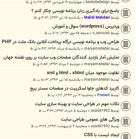
توسط
bestsitedesign
»
چهارشنبه ۱۹ فروردین ۱۳۹۴, ۱۰:۲۳ ق.ظ
پاسخ:برای یادگیری زبان برنامه نویسی چکار کنم ؟
توسط
Mahdi Mahdavi
»
یک‌شنبه ۱۵ تیر ۱۳۹۳, ۴:۳۱ ق.ظ
وردپرس (wordpress) سوال و آموزش
توسط
v_soroush
»
جمعه ۲۵ مهر ۱۳۹۳, ۶:۱۲ ب.ظ
طراحی وب و برنامه نویسی درگاه پرداخت آنلاین بانک ملت در PHP
توسط
maryamsitedar
»
یک‌شنبه ۵ مرداد ۱۳۹۳, ۱۰:۴۳ ق.ظ
نمایش آمار بازدید کنندگان صفحات وب سایت بر روی نقشه جهان
توسط
maryamsitedar
»
دوشنبه ۶ مرداد ۱۳۹۳, ۱۱:۵۶ ق.ظ
تفاوت موجود میان html ، xhtml و xml
توسط
maryamsitedar
»
یک‌شنبه ۱۵ تیر ۱۳۹۳, ۵:۰۳ ب.ظ
کاربرد کدهای جاوا اسکریپت در صفحات مستر پیج
توسط
Present
»
سه‌شنبه ۳ تیر ۱۳۹۳, ۱:۲۲ ب.ظ
نکات مهم در طراحی سایت و بهینه سازی سایت
توسط
azade1992
»
دوشنبه ۵ خرداد ۱۳۹۳, ۴:۳۰ ب.ظ
ویژگی های عمومی طراحی سایت
توسط
azade1992
»
سه‌شنبه ۹ اردیبهشت ۱۳۹۳, ۳:۲۸ ب.ظ
ایجاد لیست با CSS