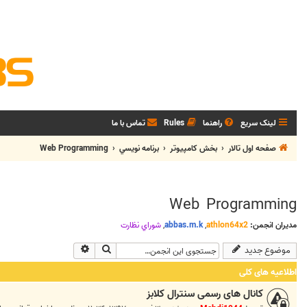
لینک سریع
راهنما
Rules
تماس با ما
صفحه اول تالار
بخش كامپيوتر
برنامه نويسي
Web Programming
Web Programming
مدیران انجمن:
athlon64x2
,
abbas.m.k
,
شوراي نظارت
جستجو
جستجوی پیشرفته
موضوع جدید
اطلاعیه های کلی
کانال های رسمی سنترال کلابز