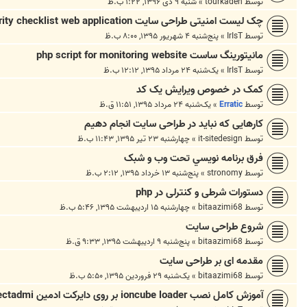
توسط
tourkadeh
»
شنبه ۹ دی ۱۳۹۶, ۱:۲۲ ب.ظ
چک لیست امنیتی طراحی سایت security checklist web application
توسط
IrIsT
»
پنج‌شنبه ۴ شهریور ۱۳۹۵, ۸:۰۰ ب.ظ
مانیتورینگ ساست php script for monitoring website
توسط
IrIsT
»
یک‌شنبه ۲۴ مرداد ۱۳۹۵, ۱۲:۱۲ ب.ظ
کمک در خصوص ویرایش یک کد
توسط
Erratic
»
یک‌شنبه ۲۴ مرداد ۱۳۹۵, ۱۱:۵۱ ق.ظ
کارهایی که نباید در طراحی سایت انجام دهیم
توسط
it-sitedesign
»
چهارشنبه ۲۳ تیر ۱۳۹۵, ۱۱:۴۳ ب.ظ
فرق برنامه نويسي تحت وب و شبک
توسط
stronomy
»
پنج‌شنبه ۱۳ خرداد ۱۳۹۵, ۲:۱۲ ب.ظ
دستورات شرطی و کنترلی در php
توسط
bitaazimi68
»
چهارشنبه ۱۵ اردیبهشت ۱۳۹۵, ۵:۴۶ ب.ظ
شروع طراحی سایت
توسط
bitaazimi68
»
پنج‌شنبه ۹ اردیبهشت ۱۳۹۵, ۹:۳۳ ق.ظ
مقدمه ای بر طراحی سایت
توسط
bitaazimi68
»
یک‌شنبه ۲۹ فروردین ۱۳۹۵, ۵:۵۰ ب.ظ
آموزش کامل نصب ioncube loader بر روی دایرکت ادمین directadmi