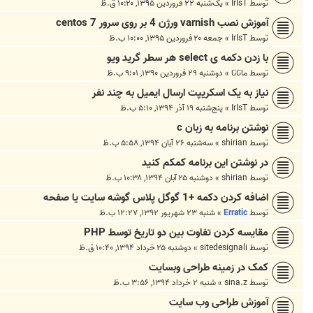
توسط
IrIsT
»
یک‌شنبه ۲۲ فروردین ۱۳۹۵, ۱۰:۲۰ ق.ظ
آموزش نصب varnish ورژن 4 بر روی سرور centos 7
توسط
IrIsT
»
جمعه ۲۰ فروردین ۱۳۹۵, ۱۰:۰۰ ب.ظ
با زدن دکمه ی select هر سطر گرید ویو
توسط
ماتاتا
»
دوشنبه ۲۹ فروردین ۱۳۹۰, ۹:۰۱ ب.ظ
نیاز به یک اسکریپت ارسال ایمیل به چند نفر
توسط
IrIsT
»
پنج‌شنبه ۱۹ آذر ۱۳۹۴, ۵:۱۰ ب.ظ
نوشتن برنامه به زبان c
توسط
shirian
»
سه‌شنبه ۲۶ آبان ۱۳۹۴, ۵:۵۸ ب.ظ
در نوشتن این برنامه کمکم کنید
توسط
shirian
»
دوشنبه ۲۵ آبان ۱۳۹۴, ۱۰:۳۸ ب.ظ
اضافه کردن دکمه +1 گوگل پلاس گوشه سایت یا صفحه
توسط
Erratic
»
شنبه ۲۳ شهریور ۱۳۹۲, ۱۲:۲۷ ب.ظ
مقایسه کردن تفاوت بین دو تاریخ توسط PHP
توسط
sitedesignali
»
دوشنبه ۲۵ خرداد ۱۳۹۴, ۱۰:۴۰ ق.ظ
کمک در زمینه طراحی وبسایت
توسط
sina.z
»
شنبه ۲ خرداد ۱۳۹۴, ۳:۵۶ ب.ظ
آموزش طراحی وب سایت