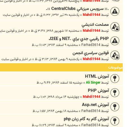
توسط
Mahdi1944
»
پنج‌شنبه ۳۰ فروردین ۱۳۹۷, ۱۱:۳۶ ب.ظ
» در
اخبار و قوانين س
.:: سرويس ميزباني CentralClubs ::.
توسط
Mahdi1944
»
یک‌شنبه ۳۰ تیر ۱۳۹۲, ۸:۳۲ ق.ظ
» در
اخبار و قوانين سايت
مصلحت انديشي
توسط
Mahdi1944
»
سه‌شنبه ۱۷ شهریور ۱۳۸۸, ۳:۴۷ ق.ظ
» در
اخبار و قوانين ساي
PHP رقيبي جدي براي .NET و J2EE
توسط
Farhad3614
»
سه‌شنبه ۹ اسفند ۱۳۸۴, ۱۱:۰۳ ب.ظ
قوانين سراسري انجمن
توسط
Mahdi1944
»
یک‌شنبه ۹ بهمن ۱۳۸۴, ۳:۱۳ ق.ظ
» در
اخبار و قوانين سايت
موضوعات
آموزش HTML
توسط
Ali Singer
»
دوشنبه ۱۵ اسفند ۱۳۸۴, ۹:۴۶ ب.ظ
آموزش PHP
توسط
Mahdi1944
»
چهارشنبه ۱۴ مرداد ۱۳۸۸, ۱:۰۲ ب.ظ
آموزش Asp.net
توسط
Farhad3614
»
سه‌شنبه ۱۸ بهمن ۱۳۸۴, ۱:۵۷ ب.ظ
آموزش گام به گام زبان php
توسط
Farhad3614
»
سه‌شنبه ۹ اسفند ۱۳۸۴, ۱۱:۲۹ ب.ظ