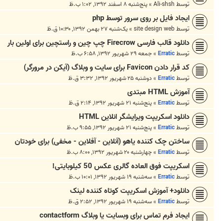
توسط
Ali-shsh
»
پنج‌شنبه ۸ اسفند ۱۳۹۲, ۱:۰۲ ب.ظ
ایجاد فایل بر روی سرور توسط php
توسط
site design web
»
یک‌شنبه ۲۷ بهمن ۱۳۹۲, ۱۰:۳۰ ق.ظ
دانلود قالب فارسی Firecrow چپ چین و راستچین برای اولین بار
توسط
Erratic
»
جمعه ۲۹ شهریور ۱۳۹۲, ۶:۵۸ ب.ظ
کد قرار دادن Favicon برای سایت و وبلاگ (آیکن در مرورگر)
توسط
Erratic
»
دوشنبه ۲۵ شهریور ۱۳۹۲, ۳:۳۲ ق.ظ
آموزش HTML مبتدی
توسط
Erratic
»
پنج‌شنبه ۲۱ شهریور ۱۳۹۲, ۲:۱۴ ق.ظ
دانلود اسکریپت ویرایشگر انلاین HTML
توسط
Erratic
»
پنج‌شنبه ۲۱ شهریور ۱۳۹۲, ۹:۵۵ ب.ظ
ساختن چک کننده یاهو (آنلاین - آفلاین - مخفی) برای خودتان
توسط
Erratic
»
چهارشنبه ۲۰ شهریور ۱۳۹۲, ۸:۰۰ ب.ظ
اسکریپت فوق العاده گالری عکس 50 کیلوبایتی!
توسط
Erratic
»
سه‌شنبه ۱۹ شهریور ۱۳۹۲, ۱۰:۰۱ ب.ظ
دانلود+ آموزش اسکریپت کوتاه کننده لینک
توسط
Erratic
»
سه‌شنبه ۱۹ شهریور ۱۳۹۲, ۲:۵۲ ق.ظ
ایجاد فرم تماس برای وبسایت یا وبلاگ contactform