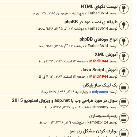
ليست تگهاي HTML
توسط
Farhad3614
»
پنج‌شنبه ۱۰ فروردین ۱۳۸۵, ۱:۳۵ ق.ظ
طریقه ی نصب مود در phpBB
توسط
Farhad3614
»
دوشنبه ۲۷ آذر ۱۳۸۵, ۹:۳۸ ب.ظ
انواع مودهاي phpBB
توسط
Farhad3614
»
دوشنبه ۲۷ آذر ۱۳۸۵, ۹:۵۶ ب.ظ
آموزش XML
توسط
Mahdi1944
»
جمعه ۱۲ اسفند ۱۳۸۴, ۱:۳۷ ق.ظ
آموزش Java Script
توسط
Mahdi1944
»
جمعه ۱۲ اسفند ۱۳۸۴, ۴:۱۲ ق.ظ
بک لینک ساز رایگان
توسط
milyooner
»
چهارشنبه ۱۹ آذر ۱۳۹۹, ۱۲:۲۰ ب.ظ
سوال در مورد طراحي وب با asp.net و ويژوال استوديو 2015
توسط
stronomy
»
شنبه ۱۴ مهر ۱۳۹۷, ۱۲:۳۵ ب.ظ
ریسپانسیوسازی
توسط
kambiz6124
»
پنج‌شنبه ۹ آذر ۱۳۹۶, ۲:۱۳ ب.ظ
برطرف کردن مشکل زیر منو