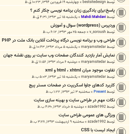
توسط
bestsitedesign
»
چهارشنبه ۱۹ فروردین ۱۳۹۴, ۱۰:۲۳ ق.ظ
پاسخ:برای یادگیری زبان برنامه نویسی چکار کنم ؟
توسط
Mahdi Mahdavi
»
یک‌شنبه ۱۵ تیر ۱۳۹۳, ۴:۳۱ ق.ظ
وردپرس (wordpress) سوال و آموزش
توسط
v_soroush
»
جمعه ۲۵ مهر ۱۳۹۳, ۶:۱۲ ب.ظ
طراحی وب و برنامه نویسی درگاه پرداخت آنلاین بانک ملت در PHP
توسط
maryamsitedar
»
یک‌شنبه ۵ مرداد ۱۳۹۳, ۱۰:۴۳ ق.ظ
نمایش آمار بازدید کنندگان صفحات وب سایت بر روی نقشه جهان
توسط
maryamsitedar
»
دوشنبه ۶ مرداد ۱۳۹۳, ۱۱:۵۶ ق.ظ
تفاوت موجود میان html ، xhtml و xml
توسط
maryamsitedar
»
یک‌شنبه ۱۵ تیر ۱۳۹۳, ۵:۰۳ ب.ظ
کاربرد کدهای جاوا اسکریپت در صفحات مستر پیج
توسط
Present
»
سه‌شنبه ۳ تیر ۱۳۹۳, ۱:۲۲ ب.ظ
نکات مهم در طراحی سایت و بهینه سازی سایت
توسط
azade1992
»
دوشنبه ۵ خرداد ۱۳۹۳, ۴:۳۰ ب.ظ
ویژگی های عمومی طراحی سایت
توسط
azade1992
»
سه‌شنبه ۹ اردیبهشت ۱۳۹۳, ۳:۲۸ ب.ظ
ایجاد لیست با CSS