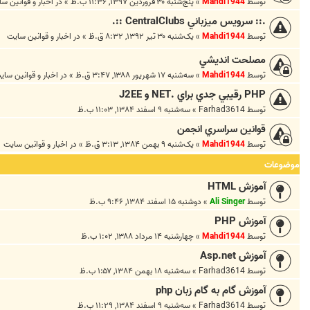
توسط
Mahdi1944
»
پنج‌شنبه ۳۰ فروردین ۱۳۹۷, ۱۱:۳۶ ب.ظ
» در
اخبار و قوانين س
.:: سرويس ميزباني CentralClubs ::.
توسط
Mahdi1944
»
یک‌شنبه ۳۰ تیر ۱۳۹۲, ۸:۳۲ ق.ظ
» در
اخبار و قوانين سايت
مصلحت انديشي
توسط
Mahdi1944
»
سه‌شنبه ۱۷ شهریور ۱۳۸۸, ۳:۴۷ ق.ظ
» در
اخبار و قوانين ساي
PHP رقيبي جدي براي .NET و J2EE
توسط
Farhad3614
»
سه‌شنبه ۹ اسفند ۱۳۸۴, ۱۱:۰۳ ب.ظ
قوانين سراسري انجمن
توسط
Mahdi1944
»
یک‌شنبه ۹ بهمن ۱۳۸۴, ۳:۱۳ ق.ظ
» در
اخبار و قوانين سايت
موضوعات
آموزش HTML
توسط
Ali Singer
»
دوشنبه ۱۵ اسفند ۱۳۸۴, ۹:۴۶ ب.ظ
آموزش PHP
توسط
Mahdi1944
»
چهارشنبه ۱۴ مرداد ۱۳۸۸, ۱:۰۲ ب.ظ
آموزش Asp.net
توسط
Farhad3614
»
سه‌شنبه ۱۸ بهمن ۱۳۸۴, ۱:۵۷ ب.ظ
آموزش گام به گام زبان php
توسط
Farhad3614
»
سه‌شنبه ۹ اسفند ۱۳۸۴, ۱۱:۲۹ ب.ظ