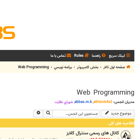
لینک سریع
راهنما
Rules
تماس با ما
صفحه اول تالار
بخش كامپيوتر
برنامه نويسي
Web Programming
Web Programming
مدیران انجمن:
athlon64x2
,
abbas.m.k
,
شوراي نظارت
جستجو
جستجوی پیشرفته
موضوع جدید
اطلاعیه های کلی
کانال های رسمی سنترال کلابز