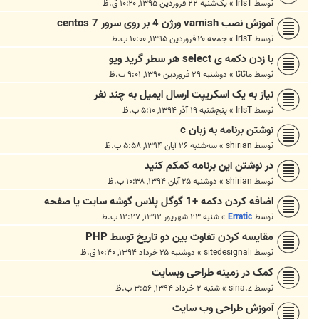
توسط
IrIsT
»
یک‌شنبه ۲۲ فروردین ۱۳۹۵, ۱۰:۲۰ ق.ظ
آموزش نصب varnish ورژن 4 بر روی سرور centos 7
توسط
IrIsT
»
جمعه ۲۰ فروردین ۱۳۹۵, ۱۰:۰۰ ب.ظ
با زدن دکمه ی select هر سطر گرید ویو
توسط
ماتاتا
»
دوشنبه ۲۹ فروردین ۱۳۹۰, ۹:۰۱ ب.ظ
نیاز به یک اسکریپت ارسال ایمیل به چند نفر
توسط
IrIsT
»
پنج‌شنبه ۱۹ آذر ۱۳۹۴, ۵:۱۰ ب.ظ
نوشتن برنامه به زبان c
توسط
shirian
»
سه‌شنبه ۲۶ آبان ۱۳۹۴, ۵:۵۸ ب.ظ
در نوشتن این برنامه کمکم کنید
توسط
shirian
»
دوشنبه ۲۵ آبان ۱۳۹۴, ۱۰:۳۸ ب.ظ
اضافه کردن دکمه +1 گوگل پلاس گوشه سایت یا صفحه
توسط
Erratic
»
شنبه ۲۳ شهریور ۱۳۹۲, ۱۲:۲۷ ب.ظ
مقایسه کردن تفاوت بین دو تاریخ توسط PHP
توسط
sitedesignali
»
دوشنبه ۲۵ خرداد ۱۳۹۴, ۱۰:۴۰ ق.ظ
کمک در زمینه طراحی وبسایت
توسط
sina.z
»
شنبه ۲ خرداد ۱۳۹۴, ۳:۵۶ ب.ظ
آموزش طراحی وب سایت