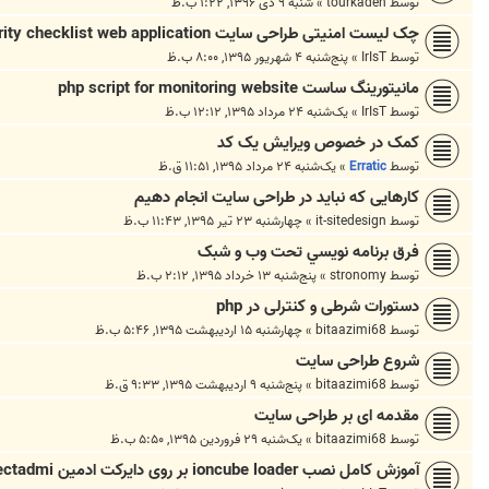
توسط
tourkadeh
»
شنبه ۹ دی ۱۳۹۶, ۱:۲۲ ب.ظ
چک لیست امنیتی طراحی سایت security checklist web application
توسط
IrIsT
»
پنج‌شنبه ۴ شهریور ۱۳۹۵, ۸:۰۰ ب.ظ
مانیتورینگ ساست php script for monitoring website
توسط
IrIsT
»
یک‌شنبه ۲۴ مرداد ۱۳۹۵, ۱۲:۱۲ ب.ظ
کمک در خصوص ویرایش یک کد
توسط
Erratic
»
یک‌شنبه ۲۴ مرداد ۱۳۹۵, ۱۱:۵۱ ق.ظ
کارهایی که نباید در طراحی سایت انجام دهیم
توسط
it-sitedesign
»
چهارشنبه ۲۳ تیر ۱۳۹۵, ۱۱:۴۳ ب.ظ
فرق برنامه نويسي تحت وب و شبک
توسط
stronomy
»
پنج‌شنبه ۱۳ خرداد ۱۳۹۵, ۲:۱۲ ب.ظ
دستورات شرطی و کنترلی در php
توسط
bitaazimi68
»
چهارشنبه ۱۵ اردیبهشت ۱۳۹۵, ۵:۴۶ ب.ظ
شروع طراحی سایت
توسط
bitaazimi68
»
پنج‌شنبه ۹ اردیبهشت ۱۳۹۵, ۹:۳۳ ق.ظ
مقدمه ای بر طراحی سایت
توسط
bitaazimi68
»
یک‌شنبه ۲۹ فروردین ۱۳۹۵, ۵:۵۰ ب.ظ
آموزش کامل نصب ioncube loader بر روی دایرکت ادمین directadmi