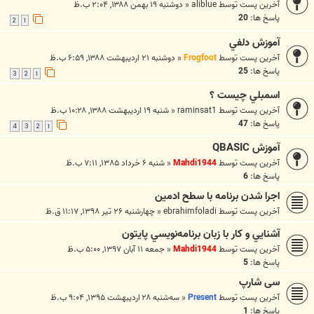
آخرین پست توسط
aliblue
«
دوشنبه ۱۹ بهمن ۱۳۸۸, ۲:۰۴ ب.ظ
پاسخ ها:
20
2
1
آموزش دلفي
آخرین پست توسط
Frogfoot
«
دوشنبه ۲۱ اردیبهشت ۱۳۸۸, ۶:۵۹ ب.ظ
پاسخ ها:
25
3
2
1
اسمبلي چيست ؟
آخرین پست توسط
raminsat1
«
شنبه ۱۹ اردیبهشت ۱۳۸۸, ۱۰:۲۸ ب.ظ
پاسخ ها:
47
4
3
2
1
آموزش QBASIC
آخرین پست توسط
Mahdi1944
«
شنبه ۶ خرداد ۱۳۸۵, ۷:۱۱ ب.ظ
پاسخ ها:
6
اجرا شدن برنامه با سطح ادمین
آخرین پست توسط
ebrahimfoladi
«
چهارشنبه ۲۶ تیر ۱۳۹۸, ۱۱:۱۷ ق.ظ
آشنايي و كار با زبان برنامه‌نويسي‌ پايتون
آخرین پست توسط
Mahdi1944
«
جمعه ۱۱ آبان ۱۳۹۷, ۵:۰۰ ب.ظ
پاسخ ها:
5
سی شارپ
آخرین پست توسط
Present
«
سه‌شنبه ۲۸ اردیبهشت ۱۳۹۵, ۹:۰۴ ب.ظ
پاسخ ها:
1