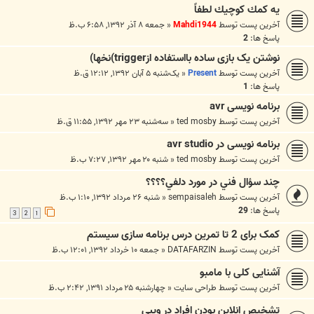
يه كمك كوچيك لطفاً
آخرین پست توسط
Mahdi1944
«
جمعه ۸ آذر ۱۳۹۲, ۶:۵۸ ب.ظ
پاسخ ها:
2
نوشتن یک بازی ساده بااستفاده ازtrigger)نخها)
آخرین پست توسط
Present
«
یک‌شنبه ۵ آبان ۱۳۹۲, ۱۲:۱۲ ق.ظ
پاسخ ها:
1
برنامه نویسی avr
آخرین پست توسط
ted mosby
«
سه‌شنبه ۲۳ مهر ۱۳۹۲, ۱۱:۵۵ ق.ظ
برنامه نویسی در avr studio
آخرین پست توسط
ted mosby
«
شنبه ۲۰ مهر ۱۳۹۲, ۷:۲۷ ب.ظ
چند سؤال فني در مورد دلفي؟؟؟؟
آخرین پست توسط
sempaisaleh
«
شنبه ۲۶ مرداد ۱۳۹۲, ۱:۱۰ ب.ظ
پاسخ ها:
29
3
2
1
کمک برای 2 تا تمرین درس برنامه سازی سیستم
آخرین پست توسط
DATAFARZIN
«
جمعه ۱۰ خرداد ۱۳۹۲, ۱۲:۰۱ ب.ظ
آشنایی کلی با مامبو
آخرین پست توسط
طراحی سایت
«
چهارشنبه ۲۵ مرداد ۱۳۹۱, ۲:۴۲ ب.ظ
تشخیص انلاین بودن افراد در ویبی