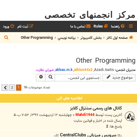
مرکز انجمنهای تخصصی
راهنما
Rules
تماس با ما
ثبت نام
ورود
ج
صفحه اول تالار
بخش كامپيوتر
برنامه نويسي
Other Programming
س
ت
Other Programming
ج
و
مدیران انجمن:
Azadi.Isatis
,
athlon64x2
,
abbas.m.k
,
شوراي نظارت
جستجو
جستجوی پیشرفته
موضوع جدید
1
تعداد موضوعات 96
2
بعدی
اطلاعیه های کلی
کانال های رسمی سنترال کلابز
آخرین پست توسط
Mahdi1944
«
چهارشنبه ۱۲ اردیبهشت ۱۳۹۷, ۷:۵۲ ب.ظ
ارسال شده در
اخبار و قوانين سايت
پاسخ ها:
2
.:: سرويس ميزباني CentralClubs ::.