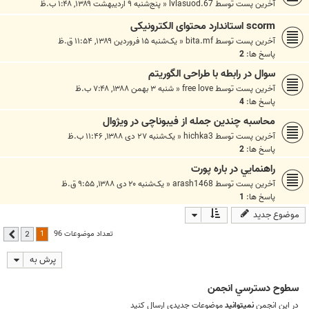
آخرین پست توسط
lvlasuod.67
«
پنج‌شنبه ۹ اردیبهشت ۱۳۸۹, ۱:۴۸ ب.ظ
scorm استاندارد محتوای الکترونیکی
آخرین پست توسط
bita.mf
«
یک‌شنبه ۱۵ فروردین ۱۳۸۹, ۱۱:۵۴ ق.ظ
پاسخ ها:
2
سوال در رابطه با طراحی الگوریتم
آخرین پست توسط
free love
«
شنبه ۳ بهمن ۱۳۸۸, ۷:۴۸ ب.ظ
پاسخ ها:
4
محاسبه چندین جمله از فیبوناچی در ویژوال
آخرین پست توسط
hichka3
«
یک‌شنبه ۲۷ دی ۱۳۸۸, ۱۱:۴۶ ب.ظ
پاسخ ها:
2
راهنمايي در باره پورت
آخرین پست توسط
arash1468
«
یک‌شنبه ۲۰ دی ۱۳۸۸, ۹:۵۵ ق.ظ
پاسخ ها:
1
موضوع جدید
1
تعداد موضوعات 96
2
بعدی
پرش به
سطوح دسترسي انجمن
در این انجمن
نمیتوانید
موضوعات جدیدی ارسال کنید