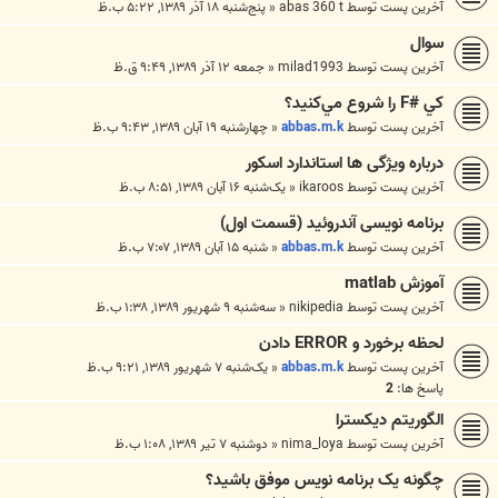
آخرین پست توسط
abas 360 t
«
پنج‌شنبه ۱۸ آذر ۱۳۸۹, ۵:۲۲ ب.ظ
سوال
آخرین پست توسط
milad1993
«
جمعه ۱۲ آذر ۱۳۸۹, ۹:۴۹ ق.ظ
كي #F را شروع مي‌كنيد؟
آخرین پست توسط
abbas.m.k
«
چهارشنبه ۱۹ آبان ۱۳۸۹, ۹:۴۳ ب.ظ
درباره ویژگی ها استاندارد اسکور
آخرین پست توسط
ikaroos
«
یک‌شنبه ۱۶ آبان ۱۳۸۹, ۸:۵۱ ب.ظ
برنامه نویسی آندروئيد (قسمت اول)
آخرین پست توسط
abbas.m.k
«
شنبه ۱۵ آبان ۱۳۸۹, ۷:۰۷ ب.ظ
آموزش matlab
آخرین پست توسط
nikipedia
«
سه‌شنبه ۹ شهریور ۱۳۸۹, ۱:۳۸ ب.ظ
لحظه برخورد و ERROR دادن
آخرین پست توسط
abbas.m.k
«
یک‌شنبه ۷ شهریور ۱۳۸۹, ۹:۲۱ ب.ظ
پاسخ ها:
2
الگوریتم دیکسترا
آخرین پست توسط
nima_loya
«
دوشنبه ۷ تیر ۱۳۸۹, ۱:۰۸ ب.ظ
چگونه يک برنامه نويس موفق باشيد؟