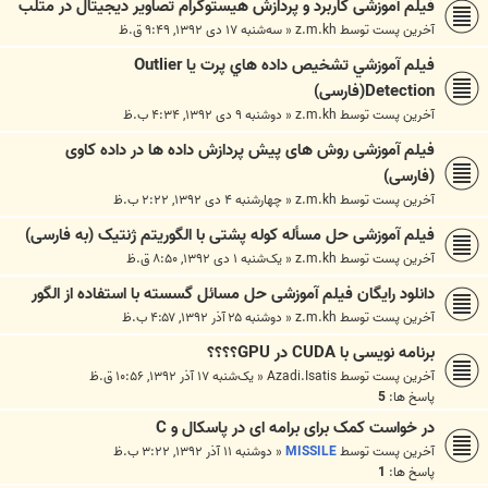
فیلم آموزشی کاربرد و پردازش هیستوگرام تصاویر دیجیتال در متلب
آخرین پست توسط
z.m.kh
«
سه‌شنبه ۱۷ دی ۱۳۹۲, ۹:۴۹ ق.ظ
فيلم آموزشي تشخيص داده هاي پرت يا Outlier
Detection(فارسی)
آخرین پست توسط
z.m.kh
«
دوشنبه ۹ دی ۱۳۹۲, ۴:۳۴ ب.ظ
فیلم آموزشی روش های پیش پردازش داده ها در داده کاوی
(فارسی)
آخرین پست توسط
z.m.kh
«
چهارشنبه ۴ دی ۱۳۹۲, ۲:۲۲ ب.ظ
فیلم آموزشی حل مسأله کوله پشتی با الگوریتم ژنتیک (به فارسی)
آخرین پست توسط
z.m.kh
«
یک‌شنبه ۱ دی ۱۳۹۲, ۸:۵۰ ق.ظ
دانلود رایگان فیلم آموزشی حل مسائل گسسته با استفاده از الگور
آخرین پست توسط
z.m.kh
«
دوشنبه ۲۵ آذر ۱۳۹۲, ۴:۵۷ ب.ظ
برنامه نویسی با CUDA در GPU؟؟؟؟
آخرین پست توسط
Azadi.Isatis
«
یک‌شنبه ۱۷ آذر ۱۳۹۲, ۱۰:۵۶ ق.ظ
پاسخ ها:
5
در خواست کمک برای برامه ای در پاسکال و C
آخرین پست توسط
MISSILE
«
دوشنبه ۱۱ آذر ۱۳۹۲, ۳:۲۲ ب.ظ
پاسخ ها:
1