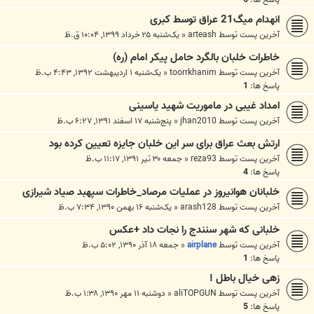
انهدام میگ21 عراق توسط کبری
آخرین پست توسط
arteash
«
یک‌شنبه ۲۵ خرداد ۱۳۹۹, ۱۰:۰۴ ق.ظ
خاطرات خلبان بالگرد حامل پيكر امام (ره)
آخرین پست توسط
toorrkhanim
«
یک‌شنبه ۱ اردیبهشت ۱۳۹۲, ۴:۴۳ ب.ظ
پاسخ ها:
1
امداد غیبی در ماموریت شهید یاسینی
آخرین پست توسط
jhan2010
«
پنج‌شنبه ۱۷ اسفند ۱۳۹۱, ۶:۲۷ ب.ظ
ارتش بعث عراق برای سر این خلبان جایزه تعیین کرده بود
آخرین پست توسط
reza93
«
جمعه ۳۰ تیر ۱۳۹۱, ۱۱:۱۷ ب.ظ
پاسخ ها:
4
خلبانان هوانیروز در عملیات مرصاد_خاطرات سپهبد صیاد شیرازی
آخرین پست توسط
arash128
«
یک‌شنبه ۱۶ بهمن ۱۳۹۰, ۷:۳۴ ب.ظ
خلبانی که شهر سنندج را نجات داد +عکس
آخرین پست توسط
airplane
«
جمعه ۱۸ آذر ۱۳۹۰, ۵:۰۲ ب.ظ
پاسخ ها:
1
زهی خیال باطل !
آخرین پست توسط
aliTOPGUN
«
دوشنبه ۱۱ مهر ۱۳۹۰, ۱:۳۸ ب.ظ
پاسخ ها:
5