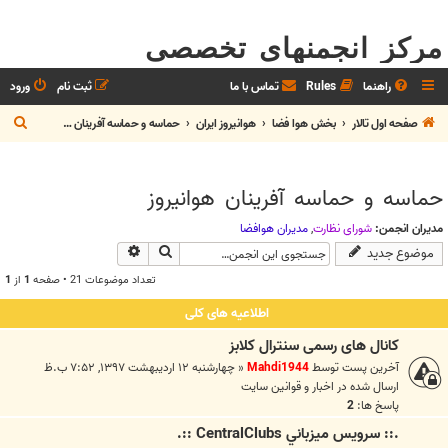
مرکز انجمنهای تخصصی
راهنما
Rules
تماس با ما
ثبت نام
ورود
ج
صفحه اول تالار
بخش هوا فضا
هوانيروز ايران
حماسه و حماسه آفرينان هوانيروز
س
ت
حماسه و حماسه آفرينان هوانيروز
ج
و
مدیران انجمن:
شوراي نظارت
,
مديران هوافضا
جستجو
جستجوی پیشرفته
موضوع جدید
تعداد موضوعات 21 • صفحه
1
از
1
اطلاعیه های کلی
کانال های رسمی سنترال کلابز
آخرین پست توسط
Mahdi1944
«
چهارشنبه ۱۲ اردیبهشت ۱۳۹۷, ۷:۵۲ ب.ظ
ارسال شده در
اخبار و قوانين سايت
پاسخ ها:
2
.:: سرويس ميزباني CentralClubs ::.