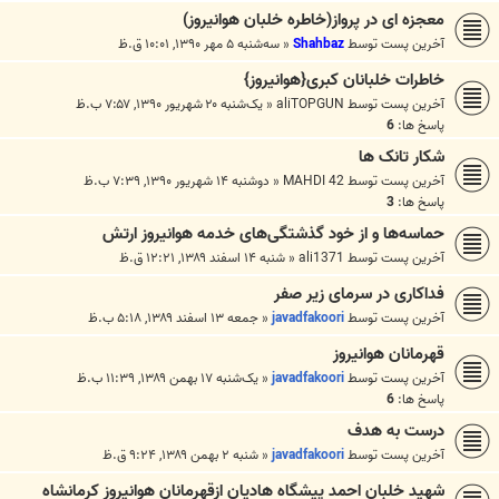
معجزه ای در پرواز(خاطره خلبان هوانیروز)
آخرین پست توسط
Shahbaz
«
سه‌شنبه ۵ مهر ۱۳۹۰, ۱۰:۰۱ ق.ظ
خاطرات خلبانان کبری{هوانیروز}
آخرین پست توسط
aliTOPGUN
«
یک‌شنبه ۲۰ شهریور ۱۳۹۰, ۷:۵۷ ب.ظ
پاسخ ها:
6
شکار تانک ها
آخرین پست توسط
MAHDI 42
«
دوشنبه ۱۴ شهریور ۱۳۹۰, ۷:۳۹ ب.ظ
پاسخ ها:
3
حماسه‌ها و از خود گذشتگی‌های خدمه هوانیروز ارتش
آخرین پست توسط
ali1371
«
شنبه ۱۴ اسفند ۱۳۸۹, ۱۲:۲۱ ق.ظ
فداکاری در سرمای زیر صفر
آخرین پست توسط
javadfakoori
«
جمعه ۱۳ اسفند ۱۳۸۹, ۵:۱۸ ب.ظ
قهرمانان هوانیروز
آخرین پست توسط
javadfakoori
«
یک‌شنبه ۱۷ بهمن ۱۳۸۹, ۱۱:۳۹ ب.ظ
پاسخ ها:
6
درست به هدف
آخرین پست توسط
javadfakoori
«
شنبه ۲ بهمن ۱۳۸۹, ۹:۲۴ ق.ظ
شهید خلبان احمد پیشگاه هادیان ازقهرمانان هوانیروز کرمانشاه