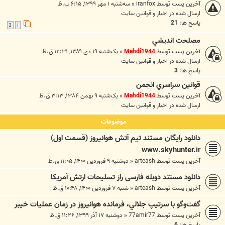
آخرین پست توسط
iranfox
«
سه‌شنبه ۱ مهر ۱۳۹۹, ۶:۱۵ ب.ظ
ارسال شده در
اخبار و قوانين سايت
پاسخ ها:
21
2
1
مصلحت انديشي
آخرین پست توسط
Mahdi1944
«
یک‌شنبه ۱۹ دی ۱۳۸۹, ۱۲:۳۱ ق.ظ
ارسال شده در
اخبار و قوانين سايت
پاسخ ها:
3
قوانين سراسري انجمن
آخرین پست توسط
Mahdi1944
«
یک‌شنبه ۹ بهمن ۱۳۸۴, ۳:۱۳ ق.ظ
ارسال شده در
اخبار و قوانين سايت
موضوعات
دانلود رایگان مستند تیم آتش هوانیروز (قسمت اول)
www.skyhunter.ir
آخرین پست توسط
arteash
«
دوشنبه ۹ فروردین ۱۴۰۰, ۱۱:۰۵ ق.ظ
دانلود مستند دوبله فارسی راز تسلیحات ارتش آمریکا
آخرین پست توسط
arteash
«
شنبه ۷ فروردین ۱۴۰۰, ۱۰:۴۸ ق.ظ
گفت‌وگو با سرتیپ جلالي، فرمانده هوانيروز در زمان عمليات خيبر
آخرین پست توسط
77amir77
«
دوشنبه ۱۷ آذر ۱۳۹۹, ۱۱:۲۶ ق.ظ
پاسخ ها:
6