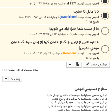
آخرین پست توسط
ali1371
«
شنبه ۲۵ دی ۱۳۸۹, ۱۱:۴۷ ق.ظ
35 مایل تا اسارت
آخرین پست توسط
javadfakoori
«
چهارشنبه ۱۵ دی ۱۳۸۹, ۲:۳۶ ب.ظ
پاسخ ها:
1
ما از دست شما اسرا، آزاد مي شويم!
آخرین پست توسط
نادر70
«
دوشنبه ۱۳ دی ۱۳۸۹, ۴:۲۷ ب.ظ
خاطره هایی از اوایل جنگ از خلبان کبرا (از زبان سرهنگ خلبان
مهدي مدرس)
آخرین پست توسط
Reza6662
«
دوشنبه ۲۱ آبان ۱۳۸۶, ۲:۰۹ ب.ظ
پاسخ ها:
4
موضوع جدید
تعداد موضوعات 21 • صفحه
1
از
1
پرش به
سطوح دسترسي انجمن
در این انجمن
نمیتوانید
موضوعات جدیدی ارسال کنید
در این انجمن
نمیتوانید
به موضوعات پاسخ دهید
در این انجمن
نمیتوانید
پست خود را ویرایش کنید
در این انجمن
نمیتوانید
پست های خود را حذف کنید
در این انجمن
نمیتوانید
پیوست ارسال کنید