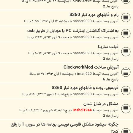
آخرین پست توسط
KIARASHGF
«
پنج‌شنبه ۲۹ آبان ۱۳۹۳, ۱۱:۳۵ ق.ظ
پاسخ ها:
2
رام و فايلهاي مورد نياز S350
آخرین پست توسط
nasser9090
«
دوشنبه ۱۲ آبان ۱۳۹۳, ۸:۵۵ ب.ظ
به اشتراک گذاشتن اینترنت PC با موبایل از طریق usb
آخرین پست توسط
nasser9090
«
جمعه ۹ آبان ۱۳۹۳, ۷:۴۲ ب.ظ
فبلت سارینا
آخرین پست توسط
nasser9090
«
جمعه ۹ آبان ۱۳۹۳, ۱۰:۱۴ ق.ظ
پاسخ ها:
3
آموزش ساخت ClockworkMod
آخرین پست توسط
iman620
«
پنج‌شنبه ۱ آبان ۱۳۹۳, ۵:۳۱ ب.ظ
پاسخ ها:
6
فريموير، روت و فايلهاي مورد نياز S360
آخرین پست توسط
nasser9090
«
پنج‌شنبه ۲۴ مهر ۱۳۹۳, ۸:۵۲ ق.ظ
مشکل در شارژ شدن
آخرین پست توسط
Mahdi1944
«
پنج‌شنبه ۱۳ شهریور ۱۳۹۳, ۱:۲۴ ق.ظ
پاسخ ها:
3
چگونه میشود مشکل فارسی نویسی برنامه ها در سورن 1 را رفع
کرد؟