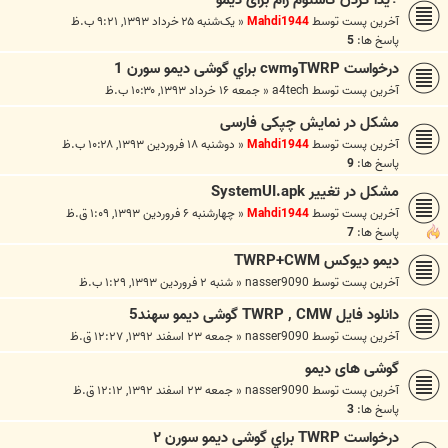
÷یدا کردن کاستوم رام برای دیمو
آخرین پست توسط
Mahdi1944
«
یک‌شنبه ۲۵ خرداد ۱۳۹۳, ۹:۲۱ ب.ظ
پاسخ ها:
5
درخواست TWRPوcwm براي گوشی دیمو سورن 1
آخرین پست توسط
a4tech
«
جمعه ۱۶ خرداد ۱۳۹۳, ۱۰:۳۰ ب.ظ
مشکل در نمایش چپکی فارسی
آخرین پست توسط
Mahdi1944
«
دوشنبه ۱۸ فروردین ۱۳۹۳, ۱۰:۲۸ ب.ظ
پاسخ ها:
9
مشکل در تغییر SystemUI.apk
آخرین پست توسط
Mahdi1944
«
چهارشنبه ۶ فروردین ۱۳۹۳, ۱:۰۹ ق.ظ
پاسخ ها:
7
دیمو دیوکس TWRP+CWM
آخرین پست توسط
nasser9090
«
شنبه ۲ فروردین ۱۳۹۳, ۱:۲۹ ب.ظ
دانلود فایل TWRP , CMW گوشی دیمو سهند5
آخرین پست توسط
nasser9090
«
جمعه ۲۳ اسفند ۱۳۹۲, ۱۲:۲۷ ق.ظ
گوشی های دیمو
آخرین پست توسط
nasser9090
«
جمعه ۲۳ اسفند ۱۳۹۲, ۱۲:۱۲ ق.ظ
پاسخ ها:
3
درخواست TWRP براي گوشی دیمو سورن ۲