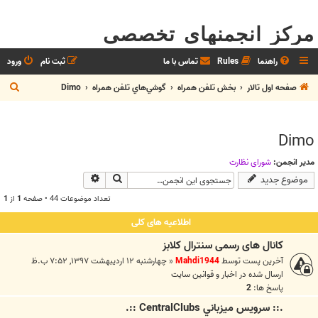
مرکز انجمنهای تخصصی
راهنما
Rules
تماس با ما
ثبت نام
ورود
ج
صفحه اول تالار
بخش تلفن همراه
گوشي‌هاي تلفن همراه
Dimo
س
ت
Dimo
ج
و
مدیر انجمن:
شوراي نظارت
جستجو
جستجوی پیشرفته
موضوع جدید
تعداد موضوعات 44 • صفحه
1
از
1
اطلاعیه های کلی
کانال های رسمی سنترال کلابز
آخرین پست توسط
Mahdi1944
«
چهارشنبه ۱۲ اردیبهشت ۱۳۹۷, ۷:۵۲ ب.ظ
ارسال شده در
اخبار و قوانين سايت
پاسخ ها:
2
.:: سرويس ميزباني CentralClubs ::.