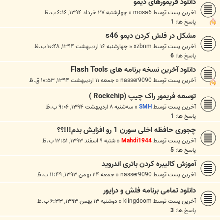
دانلود فریمورهای دیمو
آخرین پست توسط
mosa6
«
چهارشنبه ۲۷ خرداد ۱۳۹۴, ۶:۱۶ ب.ظ
پاسخ ها:
1
مشکل در فلش کردن دیمو s46
آخرین پست توسط
xzbnm
«
چهارشنبه ۱۶ اردیبهشت ۱۳۹۴, ۱۰:۴۸ ب.ظ
پاسخ ها:
6
دانلود آخرین نسخه برنامه های Flash Tools
آخرین پست توسط
nasser9090
«
جمعه ۱۱ اردیبهشت ۱۳۹۴, ۱۰:۵۳ ق.ظ
توسعه فریمور راک چیپ (Rockchip )
آخرین پست توسط
SMH
«
سه‌شنبه ۸ اردیبهشت ۱۳۹۴, ۹:۰۶ ب.ظ
پاسخ ها:
1
چجوری حافظه اخلی سورن 1 رو افزایش بدم!!!؟؟
آخرین پست توسط
Mahdi1944
«
شنبه ۹ اسفند ۱۳۹۳, ۱۲:۵۱ ب.ظ
پاسخ ها:
5
آموزش کالیبره کردن باتری اندروید
آخرین پست توسط
nasser9090
«
جمعه ۲۴ بهمن ۱۳۹۳, ۱۱:۴۹ ب.ظ
دانلود تمامی برنامه فلش و درایور
آخرین پست توسط
kiingdoom
«
دوشنبه ۱۳ بهمن ۱۳۹۳, ۶:۳۳ ب.ظ
پاسخ ها:
3