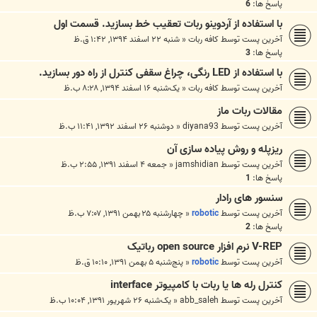
پاسخ ها:
6
با استفاده از آردوینو ربات تعقیب خط بسازید. قسمت اول
آخرین پست توسط
کافه ربات
«
شنبه ۲۲ اسفند ۱۳۹۴, ۱:۴۲ ق.ظ
پاسخ ها:
3
با استفاده از LED رنگی، چراغ سقفی کنترل از راه دور بسازید.
آخرین پست توسط
کافه ربات
«
یک‌شنبه ۱۶ اسفند ۱۳۹۴, ۸:۲۸ ب.ظ
مقالات ربات ماز
آخرین پست توسط
diyana93
«
دوشنبه ۲۶ اسفند ۱۳۹۲, ۱۱:۴۱ ب.ظ
ریزپله و روش پیاده سازی آن
آخرین پست توسط
jamshidian
«
جمعه ۴ اسفند ۱۳۹۱, ۲:۵۵ ب.ظ
پاسخ ها:
1
سنسور های رادار
آخرین پست توسط
robotic
«
چهارشنبه ۲۵ بهمن ۱۳۹۱, ۷:۰۷ ب.ظ
پاسخ ها:
2
V-REP نرم افزار open source رباتیک
آخرین پست توسط
robotic
«
پنج‌شنبه ۵ بهمن ۱۳۹۱, ۱۰:۱۰ ق.ظ
کنترل رله ها یا ربات با کامپیوتر interface
آخرین پست توسط
abb_saleh
«
یک‌شنبه ۲۶ شهریور ۱۳۹۱, ۱۰:۰۴ ب.ظ