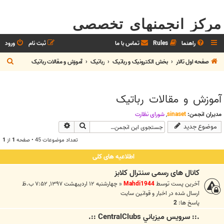
مرکز انجمنهای تخصصی
راهنما
Rules
تماس با ما
ثبت نام
ورود
ج
صفحه اول تالار
بخش الکترونيک و رباتیک
رباتیک
آموزش و مقالات رباتیک
س
ت
آموزش و مقالات رباتیک
ج
و
مدیران انجمن:
sinaset
,
شوراي نظارت
جستجو
جستجوی پیشرفته
موضوع جدید
تعداد موضوعات 45 • صفحه
1
از
1
اطلاعیه های کلی
کانال های رسمی سنترال کلابز
آخرین پست توسط
Mahdi1944
«
چهارشنبه ۱۲ اردیبهشت ۱۳۹۷, ۷:۵۲ ب.ظ
ارسال شده در
اخبار و قوانين سايت
پاسخ ها:
2
.:: سرويس ميزباني CentralClubs ::.