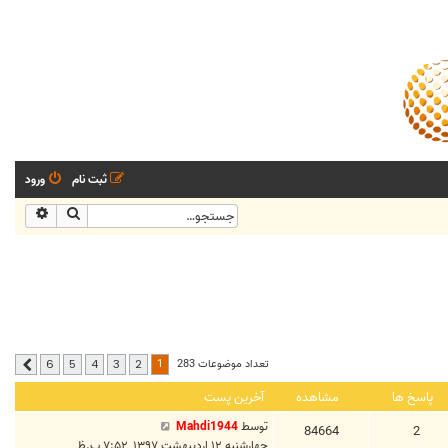
ثبت نام
ورود
جستجو
جستجو
1
تعداد موضوعات 283
6
5
4
3
2
بعدی
پاسخ ها
مشاهده
آخرین پست
توسط
Mahdi1944
84664
2
چهارشنبه ۱۲ اردیبهشت ۱۳۹۷, ۷:۵۲ ب.ظ