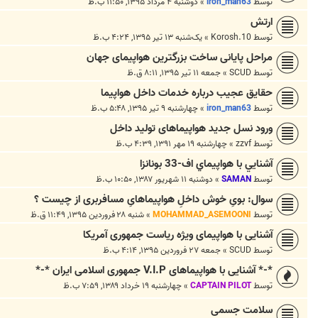
توسط
iron_man63
»
دوشنبه ۴ مرداد ۱۳۹۵, ۱۱:۵۰ ب.ظ
ارتش
توسط
10.Korosh
»
یک‌شنبه ۱۳ تیر ۱۳۹۵, ۴:۲۴ ب.ظ
مراحل پایانی ساخت بزرگترین هواپیمای جهان
توسط
SCUD
»
جمعه ۱۱ تیر ۱۳۹۵, ۸:۱۱ ق.ظ
حقایق عجیب درباره خدمات داخل هواپیما
توسط
iron_man63
»
چهارشنبه ۹ تیر ۱۳۹۵, ۵:۴۸ ب.ظ
ورود نسل جدید هواپیماهای تولید داخل
توسط
zzvf
»
چهارشنبه ۱۹ مهر ۱۳۹۱, ۴:۳۹ ب.ظ
آشنايي با هواپيماي اف-33 بونانزا
توسط
SAMAN
»
دوشنبه ۱۱ شهریور ۱۳۸۷, ۱۰:۵۰ ب.ظ
سوال: بویِ خوش داخلِ هواپیماهایِ مسافربری از چیست ؟
توسط
MOHAMMAD_ASEMOONI
»
شنبه ۲۸ فروردین ۱۳۹۵, ۱۱:۴۹ ق.ظ
آشنایی با هواپیمای ویژه ریاست جمهوری آمریکا
توسط
SCUD
»
جمعه ۲۷ فروردین ۱۳۹۵, ۴:۱۴ ب.ظ
*-* آشنایی با هواپیماهای V.I.P جمهوری اسلامی ایران *-*
توسط
CAPTAIN PILOT
»
چهارشنبه ۱۹ خرداد ۱۳۸۹, ۷:۵۹ ب.ظ
سلامت جسمی