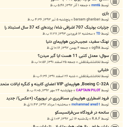
توسط
&mmt
»
جمعه ۱ آذر ۱۳۹۲, ۵:۴۸ ب.ظ
بازی
توسط
barsam ghanbari
»
پنج‌شنبه ۵ تیر ۱۳۹۳, ۴:۳۶ ب.ظ
جزئیات بوئینگ 707 اشرافی شاه/ پرنده‌ای که 37 سال استبداد را
توسط
TD
»
سه‌شنبه ۱۲ فروردین ۱۳۹۳, ۷:۲۷ ب.ظ
نهنگ سفید، عجیب‌ترین هواپیمای دنیا
توسط
ogfhk
»
جمعه ۴ بهمن ۱۳۹۲, ۱۰:۱۶ ق.ظ
سوال: معدل کتبی 11 هست ایا گیر میدن؟
توسط
ئخاشئشیقثظش
»
جمعه ۲۵ اسفند ۱۳۹۱, ۱۰:۵۶ ب.ظ
خلبانی
توسط
ئخاشئشیقثظش
»
شنبه ۲۶ اسفند ۱۳۹۱, ۶:۳۶ ب.ظ
Boeing C-32A, هواپیمای VIP اعضای کابینه و کنگره ایالات متحده
توسط
CAPTAIN PILOT
»
چهارشنبه ۲۴ مهر ۱۳۹۲, ۸:۰۵ ب.ظ
فرود اضطراری هواپیمای مسافربری در نیویورک (+عکس)/ جدید
توسط
mohammad area51
»
سه‌شنبه ۱ مرداد ۱۳۹۲, ۱۱:۴۳ ق.ظ
سانحه در فرودگاه سن‌فرانسیسکو
توسط
R.A.F
»
یک‌شنبه ۱۶ تیر ۱۳۹۲, ۱:۰۳ ق.ظ
پایان طراحی بال‌های هواپیما ایرانی تا پایان سال