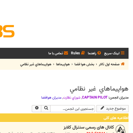
لینک سریع
راهنما
Rules
تماس با ما
صفحه اول تالار
بخش هوا فضا
هواپيماها
هواپيماهاي غير نظامي
هواپيماهاي غير نظامي
مدیران انجمن:
CAPTAIN PILOT
,
شوراي نظارت
,
مديران هوافضا
جستجو
جستجوی پیشرفته
موضوع جدید
اطلاعیه های کلی
کانال های رسمی سنترال کلابز