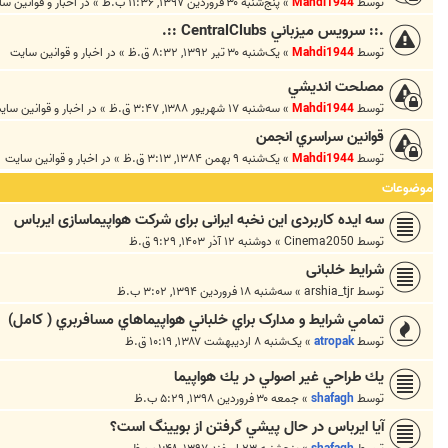
توسط
Mahdi1944
»
پنج‌شنبه ۳۰ فروردین ۱۳۹۷, ۱۱:۳۶ ب.ظ
» در
اخبار و قوانين س
.:: سرويس ميزباني CentralClubs ::.
توسط
Mahdi1944
»
یک‌شنبه ۳۰ تیر ۱۳۹۲, ۸:۳۲ ق.ظ
» در
اخبار و قوانين سايت
مصلحت انديشي
توسط
Mahdi1944
»
سه‌شنبه ۱۷ شهریور ۱۳۸۸, ۳:۴۷ ق.ظ
» در
اخبار و قوانين ساي
قوانين سراسري انجمن
توسط
Mahdi1944
»
یک‌شنبه ۹ بهمن ۱۳۸۴, ۳:۱۳ ق.ظ
» در
اخبار و قوانين سايت
موضوعات
سه ایده کاربردی این نخبه ایرانی برای شرکت هواپیماسازی ایرباس
توسط
Cinema2050
»
دوشنبه ۱۲ آذر ۱۴۰۳, ۹:۲۹ ق.ظ
شرایط خلبانی
توسط
arshia_tjr
»
سه‌شنبه ۱۸ فروردین ۱۳۹۴, ۳:۰۲ ب.ظ
تمامي شرايط و مدارک براي خلباني هواپيماهاي مسافربري ( کامل)
توسط
atropak
»
یک‌شنبه ۸ اردیبهشت ۱۳۸۷, ۱۰:۱۹ ق.ظ
يك طراحي غير اصولي در يك هواپيما
توسط
shafagh
»
جمعه ۳۰ فروردین ۱۳۹۸, ۵:۲۹ ب.ظ
آيا ايرباس در حال پيشي گرفتن از بويينگ است؟