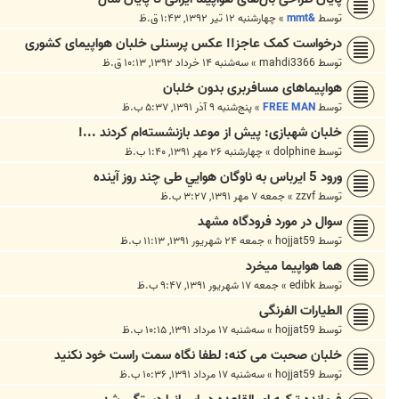
توسط
&mmt
»
چهارشنبه ۱۲ تیر ۱۳۹۲, ۱:۴۳ ق.ظ
درخواست کمک عاجز!! عکس پرسنلی خلبان هواپیمای کشوری
توسط
mahdi3366
»
سه‌شنبه ۱۴ خرداد ۱۳۹۲, ۱۰:۱۳ ق.ظ
هواپیماهای مسافربری بدون خلبان
توسط
FREE MAN
»
پنج‌شنبه ۹ آذر ۱۳۹۱, ۵:۳۷ ب.ظ
خلبان شهبازی: پیش از موعد بازنشسته‌ام کردند ...!
توسط
dolphine
»
چهارشنبه ۲۶ مهر ۱۳۹۱, ۱:۴۰ ب.ظ
ورود 5 ایرباس به ناوگان هوايي طی چند روز آینده
توسط
zzvf
»
جمعه ۷ مهر ۱۳۹۱, ۳:۲۷ ب.ظ
سوال در مورد فرودگاه مشهد
توسط
hojjat59
»
جمعه ۲۴ شهریور ۱۳۹۱, ۱۱:۱۳ ب.ظ
هما هواپیما میخرد
توسط
edibk
»
جمعه ۱۷ شهریور ۱۳۹۱, ۹:۴۷ ب.ظ
الطیارات الفرنگی
توسط
hojjat59
»
سه‌شنبه ۱۷ مرداد ۱۳۹۱, ۱۰:۱۵ ب.ظ
خلبان صحبت می کنه: لطفا نگاه سمت راست خود نکنید
توسط
hojjat59
»
سه‌شنبه ۱۷ مرداد ۱۳۹۱, ۱۰:۳۶ ب.ظ