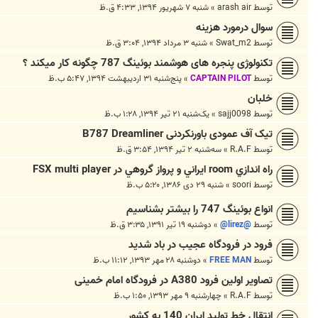
توسط
arash air
»
شنبه ۷ شهریور ۱۳۹۴, ۴:۳۳ ق.ظ
سوال درمورد هزینه
توسط
Swat_m2
»
شنبه ۳ مرداد ۱۳۹۴, ۳:۰۴ ق.ظ
تکنولوژی پنجره های هوشمند بوئینگ 787 چگونه کار میکند ؟
توسط
CAPTAIN PILOT
»
پنج‌شنبه ۳۱ اردیبهشت ۱۳۹۴, ۵:۴۷ ب.ظ
خلبان
توسط
sajj0098
»
یک‌شنبه ۲۱ تیر ۱۳۹۴, ۱:۲۸ ب.ظ
تیک آف عمودی باورنکردنی B787 Dreamliner
توسط
R.A.F
»
سه‌شنبه ۲ تیر ۱۳۹۴, ۳:۵۴ ق.ظ
راه اندازي room ايراني و پرواز گروهي در FSX multi player
توسط
soori
»
شنبه ۲۹ دی ۱۳۸۶, ۵:۲۰ ب.ظ
انواع بوئینگ 747 را بیشتر بشناسیم
توسط
@lirez@
»
دوشنبه ۱۹ تیر ۱۳۹۱, ۳:۳۵ ق.ظ
فرود در فرودگاه عجیب در باد شدید
توسط
FREE MAN
»
دوشنبه ۲۸ مهر ۱۳۹۳, ۱۱:۱۲ ب.ظ
تصاویر اولین فرود A380 در فرودگاه امام خمینی
توسط
R.A.F
»
چهارشنبه ۹ مهر ۱۳۹۳, ۱:۵۰ ب.ظ
انتقال خط تولید ایران 140 به کشور