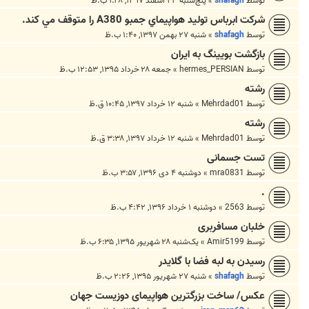
توسط
shafagh
»
پنج‌شنبه ۲۳ اسفند ۱۳۹۷, ۱:۴۸ ب.ظ
شركت ابرباس توليد هواپيماي جمبو A380 را متوقف مي كند.
توسط
shafagh
»
شنبه ۲۷ بهمن ۱۳۹۷, ۱:۴۰ ب.ظ
بازگشت بویینگ به ایران
توسط
hermes_PERSIAN
»
جمعه ۲۸ خرداد ۱۳۹۵, ۱۲:۵۳ ب.ظ
رشته
توسط
Mehrdad01
»
شنبه ۱۲ خرداد ۱۳۹۷, ۱۰:۴۵ ق.ظ
رشته
توسط
Mehrdad01
»
شنبه ۱۲ خرداد ۱۳۹۷, ۳:۳۸ ق.ظ
تست جسمانی
توسط
mra0831
»
دوشنبه ۴ دی ۱۳۹۶, ۳:۵۷ ب.ظ
.
توسط
2563
»
دوشنبه ۱ خرداد ۱۳۹۶, ۴:۴۲ ب.ظ
خلبان مسافربری
توسط
Amir5199
»
یک‌شنبه ۲۸ شهریور ۱۳۹۵, ۶:۳۵ ب.ظ
رسیدن به لبه فضا با گلایدر
توسط
shafagh
»
شنبه ۲۷ شهریور ۱۳۹۵, ۲:۲۶ ب.ظ
عکس/ ساخت بزرگترین هواپیمای دوزیست جهان