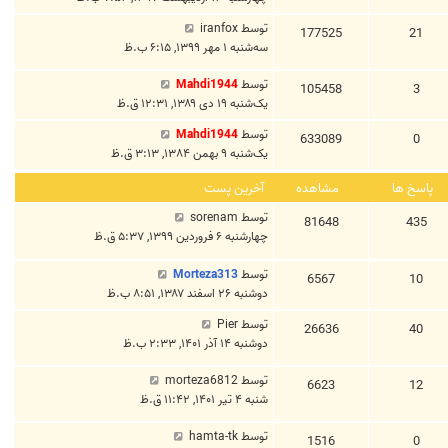
توسط
iranfox
177525
21
سه‌شنبه ۱ مهر ۱۳۹۹, ۶:۱۵ ب.ظ
توسط
Mahdi1944
105458
3
یک‌شنبه ۱۹ دی ۱۳۸۹, ۱۲:۳۱ ق.ظ
توسط
Mahdi1944
633089
0
یک‌شنبه ۹ بهمن ۱۳۸۴, ۳:۱۳ ق.ظ
پاسخ ها
مشاهده
آخرین پست
توسط
sorenam
81648
435
چهارشنبه ۶ فروردین ۱۳۹۹, ۵:۳۷ ق.ظ
توسط
Morteza313
6567
10
دوشنبه ۲۶ اسفند ۱۳۸۷, ۸:۵۱ ب.ظ
توسط
Pier
26636
40
دوشنبه ۱۴ آذر ۱۴۰۱, ۲:۳۳ ب.ظ
توسط
morteza6812
6623
12
شنبه ۴ تیر ۱۴۰۱, ۱۱:۴۲ ق.ظ
توسط
hamta-tk
1516
0