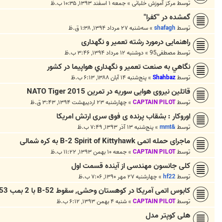
توسط
مرکز آموزش خلبانی
»
جمعه ۱ اسفند ۱۳۹۳, ۱۰:۳۵ ب.ظ
گمشده در "کفرا"
توسط
shafagh
»
سه‌شنبه ۲۷ مرداد ۱۳۹۴, ۱:۳۸ ق.ظ
راهنمایی درمورد رشته تعمیر و نگهداری
توسط
مصطفی95
»
دوشنبه ۱۲ مرداد ۱۳۹۴, ۳:۴۶ ب.ظ
نگاهي به صنعت تعمير و نگهداري هواپيما در كشور
توسط
Shahbaz
»
پنج‌شنبه ۱۴ آبان ۱۳۸۸, ۶:۱۳ ب.ظ
قاتلین نیروی هوایی سوریه در تمرین 2015 NATO Tiger
توسط
CAPTAIN PILOT
»
چهارشنبه ۲۳ اردیبهشت ۱۳۹۴, ۳:۴۳ ق.ظ
اوروکار : بشقاب پرنده ی فوق سری ارتش امریکا
توسط
&mmt
»
پنج‌شنبه ۱۳ آذر ۱۳۹۳, ۷:۴۹ ب.ظ
ماجرای حمله اتمی B-2 Spirit of Kittyhawk به کره شمالی
توسط
CAPTAIN PILOT
»
جمعه ۱۰ بهمن ۱۳۹۳, ۱۱:۲۲ ب.ظ
کلی جانسون مهندسی از آینده قسمت اول
توسط
hf22
»
چهارشنبه ۲۷ مهر ۱۳۹۰, ۷:۰۶ ب.ظ
کابوس اتمی آمریکا در کوهستان وحشی, سقوط B-52 با 2 بمب B53
توسط
CAPTAIN PILOT
»
شنبه ۴ بهمن ۱۳۹۳, ۶:۱۲ ب.ظ
هلی کوپتر مدل