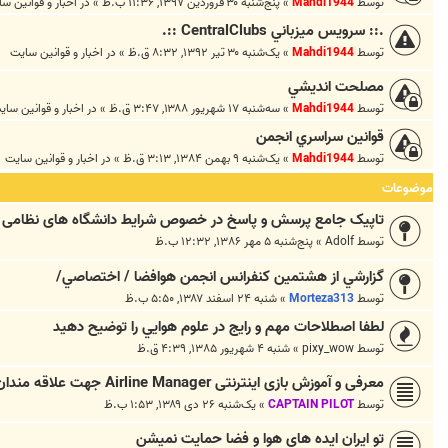
توسط
Mahdi1944
»
پنج‌شنبه ۳۰ فروردین ۱۳۹۷, ۱۱:۳۶ ب.ظ
» در
اخبار و قوانين س
.:: سرويس ميزباني CentralClubs ::.
توسط
Mahdi1944
»
یک‌شنبه ۳۰ تیر ۱۳۹۲, ۸:۳۲ ق.ظ
» در
اخبار و قوانين سايت
مصلحت انديشي
توسط
Mahdi1944
»
سه‌شنبه ۱۷ شهریور ۱۳۸۸, ۳:۴۷ ق.ظ
» در
اخبار و قوانين ساي
قوانين سراسري انجمن
توسط
Mahdi1944
»
یک‌شنبه ۹ بهمن ۱۳۸۴, ۳:۱۳ ق.ظ
» در
اخبار و قوانين سايت
موضوعات
تاپیک جامع پرسش و پاسخ در خصوص شرایط دانشگاه های نظامی
توسط
Adolf
»
پنج‌شنبه ۵ مهر ۱۳۸۶, ۱۲:۳۲ ب.ظ
گزارشي از هشتمين كنفرانس انجمن هوافضا / اختصاصي/
توسط
Morteza313
»
شنبه ۲۴ اسفند ۱۳۸۷, ۵:۵۰ ب.ظ
لطفا اصطلاحات مهم و رايج در علوم هوايي را توضيح دهيد
توسط
pixy_wow
»
شنبه ۴ شهریور ۱۳۸۵, ۴:۳۹ ق.ظ
معرفی و آموزش بازی اینترنتی Airline Manager جهت علاقه مندان
توسط
CAPTAIN PILOT
»
یک‌شنبه ۲۶ دی ۱۳۸۹, ۱:۵۳ ب.ظ
تو ایران ایده های هوا و فضا حمایت نمیشن