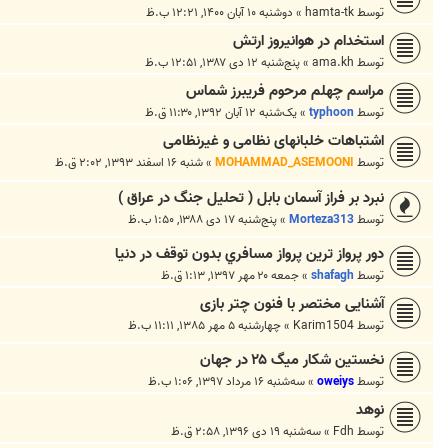
توسط
hamta-tk
»
دوشنبه ۱۰ آبان ۱۴۰۰, ۱۲:۲۱ ب.ظ
استخدام در هوانيروز ارتش
توسط
ama.kh
»
پنج‌شنبه ۱۲ دی ۱۳۸۷, ۱۲:۵۱ ب.ظ
مراسم چهلم مرحوم فریبرز شماس
توسط
typhoon
»
یک‌شنبه ۱۲ آبان ۱۳۹۲, ۱۱:۳۰ ق.ظ
اشتباهات خلبانهای نظامی و غیرنظامی
توسط
MOHAMMAD_ASEMOONI
»
شنبه ۱۶ اسفند ۱۳۹۳, ۲:۰۲ ق.ظ
نبرد بر فراز آسمان بابل ( تحلیل جنگ در عراق )
توسط
Morteza313
»
پنج‌شنبه ۱۷ دی ۱۳۸۸, ۱:۵۰ ب.ظ
دور پرواز ترين پرواز مسافري بدون توقف در دنيا
توسط
shafagh
»
جمعه ۲۰ مهر ۱۳۹۷, ۱:۱۳ ق.ظ
آشنایی مختصر با فنون چتر بازی
توسط
Karim1504
»
چهارشنبه ۵ مهر ۱۳۸۵, ۱۱:۱۱ ب.ظ
نخستین شکار میگ ۲۵ در جهان
توسط
oweiys
»
سه‌شنبه ۱۶ مرداد ۱۳۹۷, ۱:۰۶ ب.ظ
نوهد
توسط
Fdh
»
سه‌شنبه ۱۹ دی ۱۳۹۶, ۲:۵۸ ق.ظ