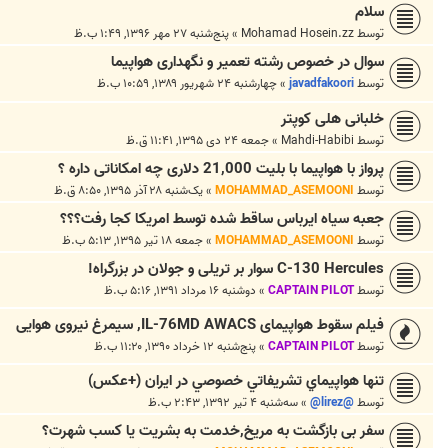
سلام
توسط
Mohamad Hosein.zz
»
پنج‌شنبه ۲۷ مهر ۱۳۹۶, ۱:۴۹ ب.ظ
سوال در خصوص رشته تعمیر و نگهداری هواپیما
توسط
javadfakoori
»
چهارشنبه ۲۴ شهریور ۱۳۸۹, ۱۰:۵۹ ب.ظ
خلبانی هلی کوپتر
توسط
Mahdi-Habibi
»
جمعه ۲۴ دی ۱۳۹۵, ۱۱:۴۱ ق.ظ
پرواز با هواپیما با بلیت 21,000 دلاری چه امکاناتی داره ؟
توسط
MOHAMMAD_ASEMOONI
»
یک‌شنبه ۲۸ آذر ۱۳۹۵, ۸:۵۰ ق.ظ
جعبه سیاه ایرباس ساقط شده توسط امریکا کجا رفت؟؟؟
توسط
MOHAMMAD_ASEMOONI
»
جمعه ۱۸ تیر ۱۳۹۵, ۵:۱۳ ب.ظ
C-130 Hercules سوار بر تریلی و جولان در بزرگراه!
توسط
CAPTAIN PILOT
»
دوشنبه ۱۶ مرداد ۱۳۹۱, ۵:۱۶ ب.ظ
فیلم سقوط هواپیمای IL-76MD AWACS, سیمرغ نیروی هوایی
توسط
CAPTAIN PILOT
»
پنج‌شنبه ۱۲ خرداد ۱۳۹۰, ۱۱:۲۰ ب.ظ
تنها هواپيماي تشريفاتي خصوصي در ايران (+عکس)
توسط
@lirez@
»
سه‌شنبه ۴ تیر ۱۳۹۲, ۲:۴۳ ب.ظ
سفر بی بازگشت به مریخ,خدمت به بشریت یا کسب شهرت؟