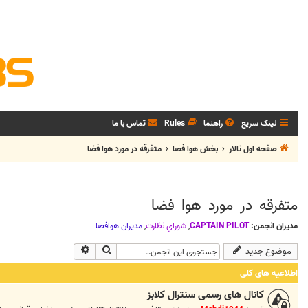
لینک سریع
راهنما
Rules
تماس با ما
صفحه اول تالار
بخش هوا فضا
متفرقه در مورد هوا فضا
متفرقه در مورد هوا فضا
مدیران انجمن:
CAPTAIN PILOT
,
شوراي نظارت
,
مديران هوافضا
جستجو
جستجوی پیشرفته
موضوع جدید
اطلاعیه های کلی
کانال های رسمی سنترال کلابز