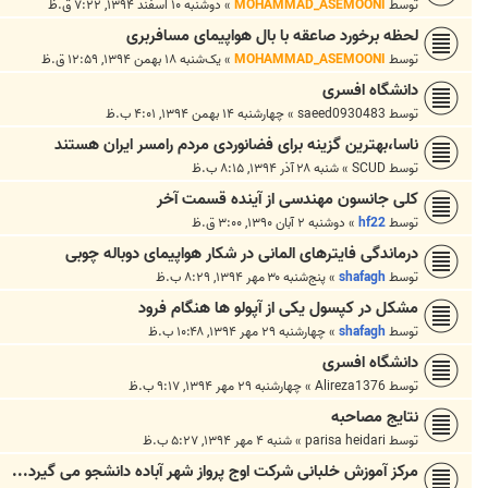
توسط
MOHAMMAD_ASEMOONI
»
دوشنبه ۱۰ اسفند ۱۳۹۴, ۷:۲۲ ق.ظ
لحظه برخورد صاعقه با بال هواپیمای مسافربری
توسط
MOHAMMAD_ASEMOONI
»
یک‌شنبه ۱۸ بهمن ۱۳۹۴, ۱۲:۵۹ ق.ظ
دانشگاه افسری
توسط
saeed0930483
»
چهارشنبه ۱۴ بهمن ۱۳۹۴, ۴:۰۱ ب.ظ
ناسا،بهترین گزینه برای فضانوردی مردم رامسر ایران هستند
توسط
SCUD
»
شنبه ۲۸ آذر ۱۳۹۴, ۸:۱۵ ب.ظ
کلی جانسون مهندسی از آینده قسمت آخر
توسط
hf22
»
دوشنبه ۲ آبان ۱۳۹۰, ۳:۰۰ ق.ظ
درماندگی فایترهای المانی در شکار هواپیمای دوباله چوبی
توسط
shafagh
»
پنج‌شنبه ۳۰ مهر ۱۳۹۴, ۸:۲۹ ب.ظ
مشکل در کپسول یکی از آپولو ها هنگام فرود
توسط
shafagh
»
چهارشنبه ۲۹ مهر ۱۳۹۴, ۱۰:۴۸ ب.ظ
دانشگاه افسری
توسط
Alireza1376
»
چهارشنبه ۲۹ مهر ۱۳۹۴, ۹:۱۷ ب.ظ
نتایج مصاحبه
توسط
parisa heidari
»
شنبه ۴ مهر ۱۳۹۴, ۵:۲۷ ب.ظ
مرکز آموزش خلبانی شرکت اوج پرواز شهر آباده دانشجو می گیرد...