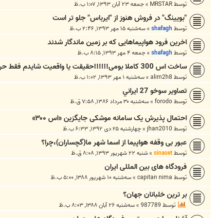
توسط
MRSTAR
»
جمعه ۲۳ آبان ۱۳۹۳, ۱:۰۷ ب.ظ
"بویینگ" در فروش هنوز از "ایرباس" جلو تر است
توسط
shafagh
»
سه‌شنبه ۱۵ مهر ۱۳۹۳, ۲:۴۶ ب.ظ
اخرین فرود هواپیماهایی که بر زمین ماندگار شدند
توسط
shafagh
»
جمعه ۴ مهر ۱۳۹۳, ۸:۱۵ ب.ظ
ساخت اس 300 کاملا بومی!!!!!!حقیقت یا واقعیت شایدم فقط حرفه
توسط
alim2h8
»
سه‌شنبه ۱ مهر ۱۳۹۳, ۱:۰۲ ب.ظ
تصاوير سوخو 27 ايراني
توسط
forodo
»
سه‌شنبه ۳۰ مرداد ۱۳۸۶, ۷:۵۸ ق.ظ
احتمال پذیرش یک سامانه موشکی جایگزین «اس ۳۰۰»
توسط
jhan2010
»
چهارشنبه ۲۵ دی ۱۳۹۲, ۶:۳۳ ب.ظ
عبور بی وقفه هواپیما از اسما شهر ما(گچساران)،چرا؟
توسط
sinaset
»
شنبه ۲۲ شهریور ۱۳۹۳, ۸:۰۸ ق.ظ
فرودگاه های بین المللی ایران
توسط
capitan nima
»
سه‌شنبه ۱۰ شهریور ۱۳۸۸, ۵:۰۰ ب.ظ
بر ترین خلبانان جهان؟
توسط
987789
»
سه‌شنبه ۲۶ آبان ۱۳۸۸, ۸:۰۳ ب.ظ