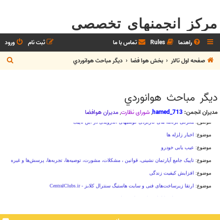
مرکز انجمنهای تخصصی
راهنما
Rules
تماس با ما
ثبت نام
ورود
ج
صفحه اول تالار
بخش هوا فضا
ديگر مباحث هوانوردي
س
ت
ديگر مباحث هوانوردي
ج
و
مدیران انجمن:
hamed_713
,
شوراي نظارت
,
مديران هوافضا