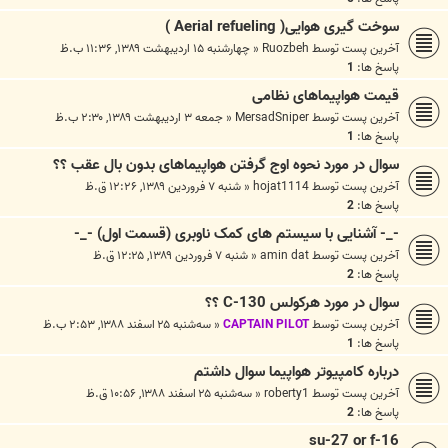
سوخت گیری هوایی( Aerial refueling )
آخرین پست توسط
Ruozbeh
«
چهارشنبه ۱۵ اردیبهشت ۱۳۸۹, ۱۱:۳۶ ب.ظ
پاسخ ها:
1
قیمت هواپیماهای نظامی
آخرین پست توسط
MersadSniper
«
جمعه ۳ اردیبهشت ۱۳۸۹, ۲:۳۰ ب.ظ
پاسخ ها:
1
سوال در مورد نحوه اوج گرفتن هواپیماهای بدون بال عقب ؟؟
آخرین پست توسط
hojat1114
«
شنبه ۷ فروردین ۱۳۸۹, ۱۲:۲۶ ق.ظ
پاسخ ها:
2
-_- آشنایی با سیستم های کمک ناوبری (قسمت اول) -_-
آخرین پست توسط
amin dat
«
شنبه ۷ فروردین ۱۳۸۹, ۱۲:۲۵ ق.ظ
پاسخ ها:
2
سوال در مورد هرکولس C-130 ؟؟
آخرین پست توسط
CAPTAIN PILOT
«
سه‌شنبه ۲۵ اسفند ۱۳۸۸, ۲:۵۳ ب.ظ
پاسخ ها:
1
درباره کامپیوتر هواپیما سوال داشتم
آخرین پست توسط
roberty1
«
سه‌شنبه ۲۵ اسفند ۱۳۸۸, ۱۰:۵۶ ق.ظ
پاسخ ها:
2
su-27 or f-16