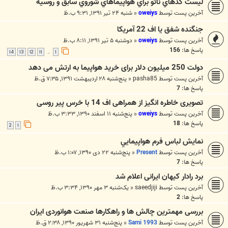
ليست كدهاي ناتو براي هواپيماهاي شوروي سابق و روسيه
آخرین پست توسط
oweiys
«
شنبه ۲۴ تیر ۱۳۹۱, ۹:۳۱ ب.ظ
جنگنده شفق یا اف 22 آمریکا
آخرین پست توسط
oweiys
«
دوشنبه ۵ تیر ۱۳۹۱, ۸:۱۱ ب.ظ
پاسخ ها:
156
14
13
12
11
1
…
دولت 250 میلیون دلار برای خرید هواپیما به ارتش می دهد
آخرین پست توسط
pasha85
«
پنج‌شنبه ۲۸ اردیبهشت ۱۳۹۱, ۷:۳۵ ق.ظ
پاسخ ها:
7
تصویری خاطره انگیز از همراهی اف 14 با خرس پیر روسی
آخرین پست توسط
oweiys
«
پنج‌شنبه ۱۱ اسفند ۱۳۹۰, ۳:۳۳ ب.ظ
پاسخ ها:
18
2
1
نمايش لباس فرم هواپيمايي
آخرین پست توسط
Present
«
پنج‌شنبه ۲۲ دی ۱۳۹۰, ۱:۰۷ ب.ظ
پاسخ ها:
7
برد رادار کیهان ایرانی اعلام شد
آخرین پست توسط
saeedjiji
«
یک‌شنبه ۳ مهر ۱۳۹۰, ۳:۳۴ ب.ظ
پاسخ ها:
2
بررسی مهمترین چالش ها و راهکارها صنعت هوانوردی ایران
آخرین پست توسط
Sami 1993
«
پنج‌شنبه ۳۱ شهریور ۱۳۹۰, ۲:۳۸ ق.ظ