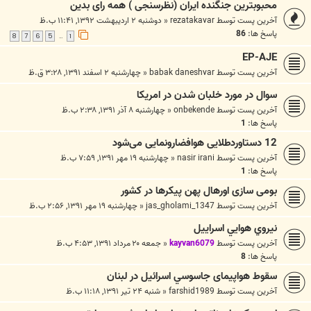
محبوبترین جنگنده ایران (نظرسنجی ) همه رای بدین
آخرین پست توسط
rezatakavar
«
دوشنبه ۲ اردیبهشت ۱۳۹۲, ۱۱:۴۱ ب.ظ
پاسخ ها:
86
8
7
6
5
1
…
EP-AJE
آخرین پست توسط
babak daneshvar
«
چهارشنبه ۲ اسفند ۱۳۹۱, ۳:۲۸ ق.ظ
سوال در مورد خلبان شدن در امريکا
آخرین پست توسط
onbekende
«
چهارشنبه ۸ آذر ۱۳۹۱, ۲:۳۸ ب.ظ
پاسخ ها:
1
12 دستاوردطلایی هوافضارونمایی می‌شود
آخرین پست توسط
nasir irani
«
چهارشنبه ۱۹ مهر ۱۳۹۱, ۷:۵۹ ب.ظ
پاسخ ها:
1
بومی سازی اورهال پهن پیکرها در کشور
آخرین پست توسط
jas_gholami_1347
«
چهارشنبه ۱۹ مهر ۱۳۹۱, ۲:۵۶ ب.ظ
نيروي هوايي اسراییل
آخرین پست توسط
kayvan6079
«
جمعه ۲۰ مرداد ۱۳۹۱, ۴:۵۳ ب.ظ
پاسخ ها:
8
سقوط هواپيمای جاسوسي اسرائیل در لبنان
آخرین پست توسط
farshid1989
«
شنبه ۲۴ تیر ۱۳۹۱, ۱۱:۱۸ ب.ظ