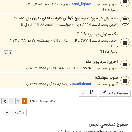
آخرین پست توسط
sand_fighter
«
پنج‌شنبه ۱۳ اسفند ۱۳۸۸, ۲:۱۱ ق.ظ
پاسخ ها:
2
یه سوال در مورد نحوه اوج گرفتن هواپیماهای بدون بال عقب؟
آخرین پست توسط
hojat1114
«
چهارشنبه ۱۲ اسفند ۱۳۸۸, ۲:۳۳ ق.ظ
يک سئوال در مورد F-16
آخرین پست توسط
CHERIKE_____KERAVATI
«
چهارشنبه ۲۳ دی ۱۳۸۸, ۸:۳۲
ب.ظ
پاسخ ها:
14
2
1
آخرین مرد روی ماه
آخرین پست توسط
misam5526
«
سه‌شنبه ۱۹ آبان ۱۳۸۸, ۱۰:۳۹ ب.ظ
سوپر سونیک!
آخرین پست توسط
javadfakoori
«
یک‌شنبه ۱۷ آبان ۱۳۸۸, ۳:۳۷ ب.ظ
موضوع جدید
1
تعداد موضوعات 125
3
2
بعدی
پرش به
سطوح دسترسي انجمن
در این انجمن
نمیتوانید
موضوعات جدیدی ارسال کنید