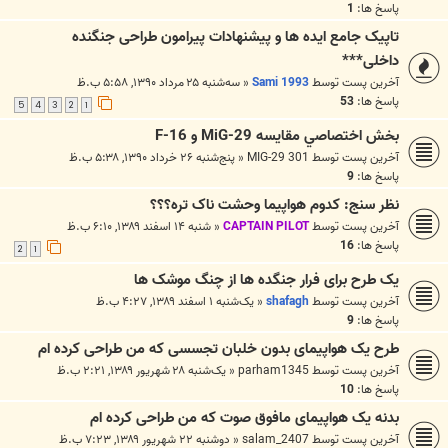
پاسخ ها:
1
تاپیک جامع ایده ها و پیشنهادات پیرامون طراحی جنگنده
داخلی***
آخرین پست توسط
Sami 1993
«
سه‌شنبه ۲۵ مرداد ۱۳۹۰, ۵:۵۸ ب.ظ
پاسخ ها:
53
5
4
3
2
1
بخش اختصاصي مقايسه MiG-29 و F-16
آخرین پست توسط
MIG-29 301
«
پنج‌شنبه ۲۶ خرداد ۱۳۹۰, ۵:۳۸ ب.ظ
پاسخ ها:
9
نظر سنج: کدوم هواپیما وحشت ناک تره؟؟؟
آخرین پست توسط
CAPTAIN PILOT
«
شنبه ۱۴ اسفند ۱۳۸۹, ۶:۱۰ ب.ظ
پاسخ ها:
16
2
1
یک طرح برای فرار جنگده ها از چنگ موشک ها
آخرین پست توسط
shafagh
«
یک‌شنبه ۱ اسفند ۱۳۸۹, ۴:۲۷ ب.ظ
پاسخ ها:
9
طرح یک هواپیمای بدون خلبان تجسسی که من طراحی کرده ام
آخرین پست توسط
parham1345
«
یک‌شنبه ۲۸ شهریور ۱۳۸۹, ۲:۲۱ ب.ظ
پاسخ ها:
10
بدنه یک هواپیمای مافوق صوت که من طراحی کرده ام
آخرین پست توسط
salam_2407
«
دوشنبه ۲۲ شهریور ۱۳۸۹, ۷:۲۳ ب.ظ