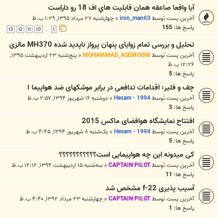
آيا واقعا صاعقه همان قابليت هاي اف 18 رو داراست
آخرین پست توسط
iron_man63
«
چهارشنبه ۲۷ مرداد ۱۳۹۵, ۱:۲۹ ب.ظ
پاسخ ها:
155
13
12
11
10
1
…
تحلیل و بررسی تمام زوایای پنهان پرواز ناپدید شده MH370 مالزی
آخرین پست توسط
MOHAMMAD_ASEMOONI
«
پنج‌شنبه ۲۳ اردیبهشت ۱۳۹۵,
۱۲:۲۶ ب.ظ
پاسخ ها:
5
چف و فلیر: اقدامات تدافعی در برابر موشکهای ضد هواپیما !
آخرین پست توسط
Hesam - 1994
«
دوشنبه ۱۶ شهریور ۱۳۹۴, ۲:۵۷ ب.ظ
پاسخ ها:
3
افتتاح نمایشگاه هوافضای ماکس 2015
آخرین پست توسط
Hesam - 1994
«
یک‌شنبه ۸ شهریور ۱۳۹۴, ۴:۴۵ ب.ظ
پاسخ ها:
5
کی میدونه این چه هواپیمایی است؟؟؟؟؟؟؟؟؟؟؟
آخرین پست توسط
CAPTAIN PILOT
«
سه‌شنبه ۱۵ اردیبهشت ۱۳۹۴, ۱۲:۱۲ ب.ظ
پاسخ ها:
11
آسیب پذیری f-22 مشخص شد
آخرین پست توسط
CAPTAIN PILOT
«
چهارشنبه ۲۳ مرداد ۱۳۹۲, ۴:۴۰ ب.ظ
پاسخ ها:
1