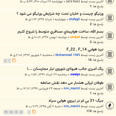
آخرین پست توسط
sara-faiaz
«
چهارشنبه ۲۷ مرداد ۱۴۰۰, ۵:۴۸ ب.ظ
پاسخ ها:
1
ورتیگو چیست و خلبان تحت چه شرایطی ورتیگو می شود ؟
آخرین پست توسط
shafagh
«
چهارشنبه ۱ خرداد ۱۳۹۸, ۱:۱۳ ق.ظ
پاسخ ها:
2
بسم الله، ساخت هواپيماي مسافري متوسط را شروع كنيم
آخرین پست توسط
sinaset
«
دوشنبه ۱ بهمن ۱۳۹۷, ۱۰:۰۸ ق.ظ
پاسخ ها:
2
نبرد هوايي F_22 , F_14
آخرین پست توسط
Mohammad 1985
«
سه‌شنبه ۶ شهریور ۱۳۹۷, ۲:۰۸ ق.ظ
پاسخ ها:
16
2
1
رنگ آمیزی جالب هیولای شوروی تبار مجارستان ...!
آخرین پست توسط
oweiys
«
سه‌شنبه ۲۹ خرداد ۱۳۹۷, ۱:۵۲ ب.ظ
طوفان ایرانی هشدار می دهد نقش صاعقه
آخرین پست توسط
iron_man63
«
جمعه ۲۴ فروردین ۱۳۹۷, ۱۲:۱۲ ب.ظ
پاسخ ها:
1
ميگ-31 بي ام در نيروي هوايي سپاه
آخرین پست توسط
iron_man63
«
شنبه ۸ آبان ۱۳۹۵, ۷:۳۱ ب.ظ
پاسخ ها:
174
15
14
13
12
1
…