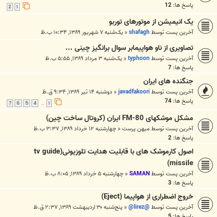
پاسخ ها:
12
2
1
یک انیمیشن از موتورهای توربو
آخرین پست توسط
shafagh
«
یک‌شنبه ۷ شهریور ۱۳۸۹, ۱۰:۳۴ ب.ظ
تصاویری از ناو هواپیمابر سوال برانگیز چینی ...
آخرین پست توسط
typhoon
«
یک‌شنبه ۳ مرداد ۱۳۸۹, ۵:۵۵ ب.ظ
پاسخ ها:
7
جنگنده های ایران
آخرین پست توسط
javadfakoori
«
دوشنبه ۱۴ تیر ۱۳۸۹, ۹:۳۴ ق.ظ
پاسخ ها:
74
7
6
5
4
1
…
مشکل موشکهای FM-80 ايران (کروتال ساخت چين)
آخرین پست توسط
میهن پرست
«
چهارشنبه ۱۲ خرداد ۱۳۸۹, ۳:۳۷ ب.ظ
پاسخ ها:
2
اصول کارموشک های با قابلیت هدایت تلوزیونی(tv guide
missile)
آخرین پست توسط
SAMAN
«
چهارشنبه ۵ خرداد ۱۳۸۹, ۸:۰۵ ب.ظ
پاسخ ها:
3
خروج اضطراری از هواپیما (Eject)
آخرین پست توسط
@lirez@
«
پنج‌شنبه ۳۰ اردیبهشت ۱۳۸۹, ۲:۳۷ ق.ظ
پاسخ ها:
5