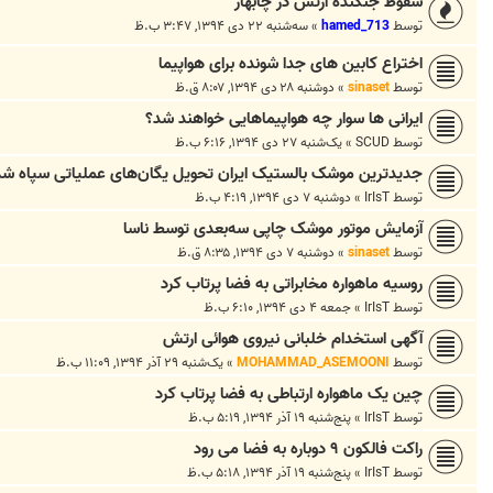
سقوط جنگنده ارتش در چابهار
توسط
hamed_713
»
سه‌شنبه ۲۲ دی ۱۳۹۴, ۳:۴۷ ب.ظ
اختراع کابین های جدا شونده برای هواپیما
توسط
sinaset
»
دوشنبه ۲۸ دی ۱۳۹۴, ۸:۰۷ ق.ظ
ایرانی ها سوار چه هواپیماهایی خواهند شد؟
توسط
SCUD
»
یک‌شنبه ۲۷ دی ۱۳۹۴, ۶:۱۶ ب.ظ
جدیدترین موشک بالستیک ایران تحویل یگان‌های عملیاتی سپاه شد
توسط
IrIsT
»
دوشنبه ۷ دی ۱۳۹۴, ۴:۱۹ ب.ظ
آزمایش موتور موشک چاپی سه‌بعدی توسط ناسا
توسط
sinaset
»
دوشنبه ۷ دی ۱۳۹۴, ۸:۳۵ ق.ظ
روسیه ماهواره مخابراتی به فضا پرتاب کرد
توسط
IrIsT
»
جمعه ۴ دی ۱۳۹۴, ۶:۱۰ ب.ظ
آگهی استخدام خلبانی نیروی هوائی ارتش
توسط
MOHAMMAD_ASEMOONI
»
یک‌شنبه ۲۹ آذر ۱۳۹۴, ۱۱:۰۹ ب.ظ
چین یک ماهواره ارتباطی به فضا پرتاب کرد
توسط
IrIsT
»
پنج‌شنبه ۱۹ آذر ۱۳۹۴, ۵:۱۹ ب.ظ
راکت فالکون ۹ دوباره به فضا می رود
توسط
IrIsT
»
پنج‌شنبه ۱۹ آذر ۱۳۹۴, ۵:۱۸ ب.ظ