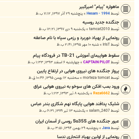
ماهواره "پیام" امیرکبیر
توسط
Hesam - 1994
»
پنج‌شنبه ۲۹ آذر ۱۳۹۷, ۷:۱۲ ب.ظ
جنگنده جدید روسیه
توسط
tamcat2010
»
یک‌شنبه ۹ دی ۱۳۹۷, ۱۲:۲۱ ب.ظ
رونمایی از پهپاد دوربرد و رزمی سپاه با نام صاعقه
توسط
IrIsT
»
شنبه ۱۰ مهر ۱۳۹۵, ۲:۴۱ ب.ظ
سقوط هواپیمای آموزشی TB-21 در فرودگاه پیام
توسط
CAPTAIN PILOT
»
چهارشنبه ۶ اسفند ۱۳۹۳, ۱:۳۳ ب.ظ
پرواز جنگنده های نیروی هوایی در ارتفاع پایین
توسط
morteza tomcat
»
سه‌شنبه ۱۲ بهمن ۱۳۹۵, ۱۰:۴۶ ق.ظ
ورود بمب افکن های سوخو به نیروی هوایی عراق
توسط
Reza6662
»
یک‌شنبه ۸ تیر ۱۳۹۳, ۱:۲۳ ب.ظ
شلیک پدافند هوایی پایگاه نهم شکاری بندر عباس
توسط
salam_2407
»
یک‌شنبه ۱۳ تیر ۱۳۸۹, ۶:۳۱ ب.ظ
عبور جنگنده های Su35S روسی از آسمان ایران
توسط
Java
»
پنج‌شنبه ۲۹ بهمن ۱۳۹۴, ۳:۵۱ ب.ظ
رونمایی از اولین پهپاد انتحاری ندسا