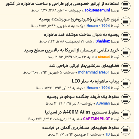
استفاده از اپراتور خصوصی برای طراحی و ساخت ماهواره در کشور
توسط
sokuteasemuni
»
چهارشنبه ۲۰ آبان ۱۳۸۸, ۳:۳۶ ب.ظ
ظهور هواپیمای راهبردی«روز سرنوشت» روسیه
توسط
Hesam - 1994
»
یک‌شنبه ۸ شهریور ۱۳۹۴, ۴:۵۲ ب.ظ
روسيه به دنبال ساخت موشك ضد ماهواره
توسط
Shahbaz
»
شنبه ۱۹ اردیبهشت ۱۳۸۸, ۷:۴۴ ب.ظ
خرید نظامی عربستان از آمریکا به بالاترین سطح رسید
توسط
sinaset
»
شنبه ۲۳ مرداد ۱۳۸۹, ۲:۵۳ ب.ظ
فضاپیمای سرنشین‌دار ایرانی طراحی شد
توسط
mohammad area51
»
سه‌شنبه ۵ شهریور ۱۳۹۲, ۳:۰۱ ب.ظ
پرتاب ماهواره به مدار LEO
توسط
Hesam - 1994
»
دوشنبه ۲۹ تیر ۱۳۹۴, ۱۱:۳۲ ب.ظ
سقوط یك فروند جنگنده سوخو در روسیه
توسط
A3eman
»
پنج‌شنبه ۸ تیر ۱۳۹۱, ۱۲:۴۶ ب.ظ
سقوط نخستین A400M Atlas در اسپانیا
توسط
CAPTAIN PILOT
»
شنبه ۱۹ اردیبهشت ۱۳۹۴, ۶:۴۱ ب.ظ
سقوط هواپیمای مسافربری آلمان در فرانسه
توسط
TD
»
سه‌شنبه ۴ فروردین ۱۳۹۴, ۴:۲۷ ب.ظ