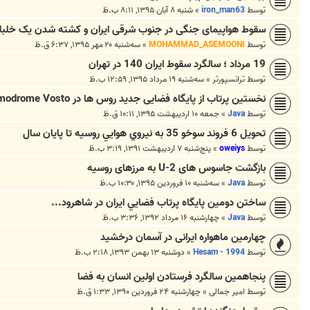
توسط
iron_man63
»
شنبه ۸ آبان ۱۳۹۵, ۸:۱۱ ب.ظ
سقوط هواپیمای جنگی در جنوب شرقی ایران و کشته شدن یک خلبا
توسط
MOHAMMAD_ASEMOONI
»
سه‌شنبه ۲۰ مهر ۱۳۹۵, ۶:۳۷ ق.ظ
19 مرداد ؛ سالگرد سقوط ایران 140 در تهران
توسط
ترانسپورتر
»
سه‌شنبه ۱۹ مرداد ۱۳۹۵, ۱۲:۵۹ ب.ظ
نخستین پرتاب از پایگاه فضایی جدید روس ها در Cosmodrome Vosto
توسط
Java
»
جمعه ۱۰ اردیبهشت ۱۳۹۵, ۱۰:۱۱ ق.ظ
تحويل 6 فروند سوخو 35 به نيروي هوايي روسيه تا پايان سال
توسط
oweiys
»
پنج‌شنبه ۷ اردیبهشت ۱۳۹۱, ۳:۱۹ ب.ظ
بازگشت جاسوس های U-2 به مرزهای روسیه
توسط
Java
»
سه‌شنبه ۱۰ فروردین ۱۳۹۵, ۱۰:۳۰ ب.ظ
ساختن دومين پايگاه پرتاب فضايي ايران در شاهرود...
توسط
Java
»
چهارشنبه ۱۶ مرداد ۱۳۹۲, ۳:۳۶ ب.ظ
چهارمین ماهواره ایرانی در آسمان درخشید
توسط
Hesam - 1994
»
دوشنبه ۱۳ بهمن ۱۳۹۳, ۲:۱۸ ب.ظ
پنجاهمین سالگرد فرستادن اولین انسان به فضا
توسط
امیر جمالی
»
چهارشنبه ۲۴ فروردین ۱۳۹۰, ۱:۳۳ ق.ظ