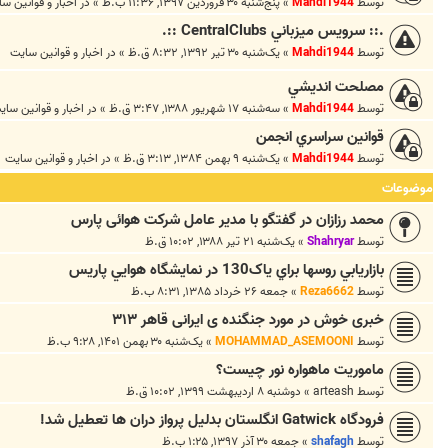
توسط
Mahdi1944
»
پنج‌شنبه ۳۰ فروردین ۱۳۹۷, ۱۱:۳۶ ب.ظ
» در
اخبار و قوانين س
.:: سرويس ميزباني CentralClubs ::.
توسط
Mahdi1944
»
یک‌شنبه ۳۰ تیر ۱۳۹۲, ۸:۳۲ ق.ظ
» در
اخبار و قوانين سايت
مصلحت انديشي
توسط
Mahdi1944
»
سه‌شنبه ۱۷ شهریور ۱۳۸۸, ۳:۴۷ ق.ظ
» در
اخبار و قوانين ساي
قوانين سراسري انجمن
توسط
Mahdi1944
»
یک‌شنبه ۹ بهمن ۱۳۸۴, ۳:۱۳ ق.ظ
» در
اخبار و قوانين سايت
موضوعات
محمد رزازان در گفتگو با مدیر عامل شرکت هوائی پارس
توسط
Shahryar
»
یک‌شنبه ۲۱ تیر ۱۳۸۸, ۱۰:۰۲ ق.ظ
بازاريابي روسها براي ياک130 در نمايشگاه هوايي پاريس
توسط
Reza6662
»
جمعه ۲۶ خرداد ۱۳۸۵, ۸:۳۱ ب.ظ
خبری خوش در مورد جنگنده ی ایرانی قاهر ۳۱۳
توسط
MOHAMMAD_ASEMOONI
»
یک‌شنبه ۳۰ بهمن ۱۴۰۱, ۹:۲۸ ب.ظ
ماموریت ماهواره نور چیست؟
توسط
arteash
»
دوشنبه ۸ اردیبهشت ۱۳۹۹, ۱۰:۰۲ ق.ظ
فرودگاه Gatwick انگلستان بدليل پرواز دران ها تعطيل شد!
توسط
shafagh
»
جمعه ۳۰ آذر ۱۳۹۷, ۱:۲۵ ب.ظ