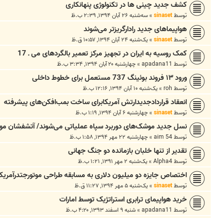
کشف جدید چینی ها در تکنولوژی پنهانکاری
توسط
sinaset
»
سه‌شنبه ۲۶ آبان ۱۳۹۴, ۲:۳۹ ب.ظ
هواپیماهای جدید رادارگریزتر می‌شوند
توسط
sinaset
»
یک‌شنبه ۲۴ آبان ۱۳۹۴, ۱۰:۵۷ ق.ظ
کمک روسیه به ایران در تجهیز مرکز تعمیر بالگردهای می ـ 17
توسط
apadana11
»
چهارشنبه ۲۰ آبان ۱۳۹۴, ۳:۳۴ ب.ظ
ورود ۱۳ فروند بوئینگ‌ 737 مستعمل برای خطوط داخلی
توسط
roh
»
یک‌شنبه ۱۰ آبان ۱۳۹۴, ۱۲:۱۶ ب.ظ
انعقاد قراردادجدیدارتش آمریکابرای ساخت بمب‌افکن‌های پیشرفته
توسط
sinaset
»
چهارشنبه ۶ آبان ۱۳۹۴, ۱:۱۹ ب.ظ
نسل جدید موشک‌های دوربرد سپاه عملیاتی می‌شوند/ آتشفشان م
توسط
aim 54
»
چهارشنبه ۲۲ مهر ۱۳۹۴, ۱:۵۸ ب.ظ
تقدیر از تنها خلبان بازمانده دو جنگ جهانی
توسط
Alpha4
»
یک‌شنبه ۲ مهر ۱۳۹۱, ۱:۲۱ ب.ظ
اختصاص جایزه دو میلیون دلاری به مسابقه طراحی موتورجتدرآمریکا
توسط
sinaset
»
یک‌شنبه ۵ مهر ۱۳۹۴, ۱۱:۲۷ ق.ظ
خرید هواپیمای ترابری استراتژیک توسط امارات
توسط
apadana11
»
شنبه ۹ اسفند ۱۳۹۳, ۴:۲۰ ب.ظ