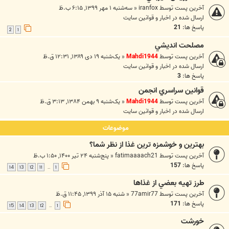
آخرین پست توسط
iranfox
«
سه‌شنبه ۱ مهر ۱۳۹۹, ۶:۱۵ ب.ظ
ارسال شده در
اخبار و قوانين سايت
پاسخ ها:
21
2
1
مصلحت انديشي
آخرین پست توسط
Mahdi1944
«
یک‌شنبه ۱۹ دی ۱۳۸۹, ۱۲:۳۱ ق.ظ
ارسال شده در
اخبار و قوانين سايت
پاسخ ها:
3
قوانين سراسري انجمن
آخرین پست توسط
Mahdi1944
«
یک‌شنبه ۹ بهمن ۱۳۸۴, ۳:۱۳ ق.ظ
ارسال شده در
اخبار و قوانين سايت
موضوعات
بهترين و خوشمزه ترين غذا از نظر شما؟
آخرین پست توسط
fatimaaaach21
«
پنج‌شنبه ۲۴ تیر ۱۴۰۰, ۱:۵۰ ب.ظ
پاسخ ها:
157
14
13
12
11
1
…
طرز تهيه بعضي از غذاها
آخرین پست توسط
77amir77
«
شنبه ۱۵ آذر ۱۳۹۹, ۱۱:۴۵ ق.ظ
پاسخ ها:
171
15
14
13
12
1
…
خورشت