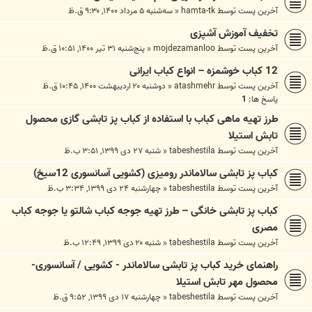
آخرین پست توسط
hamta-tk
«
سه‌شنبه ۵ مرداد ۱۴۰۰, ۹:۳۰ ق.ظ
تخفیف آموزش آشپزی
آخرین پست توسط
mojdezamanloo
«
پنج‌شنبه ۳۱ تیر ۱۴۰۰, ۱۰:۵۱ ق.ظ
12 کباب خوشمزه – انواع کباب ایرانی
آخرین پست توسط
atashmehr
«
دوشنبه ۲۰ اردیبهشت ۱۴۰۰, ۱۰:۴۵ ق.ظ
پاسخ ها:
1
طرز تهیه ماهی کباب با استفاده از کباب پز تابشی گازی محصول
تابش استیلا
آخرین پست توسط
tabeshestila
«
شنبه ۲۷ دی ۱۳۹۹, ۳:۵۱ ب.ظ
کباب پز تابشی سالاماندر رومیزی (کشویی آسانسوری 12سیخ)
آخرین پست توسط
tabeshestila
«
چهارشنبه ۲۴ دی ۱۳۹۹, ۳:۳۴ ب.ظ
کباب پز تابشی خانگی – طرز تهیه جوجه کباب شالتو یا جوجه کباب
مصری
آخرین پست توسط
tabeshestila
«
شنبه ۲۰ دی ۱۳۹۹, ۱۲:۴۹ ب.ظ
راهنمای خرید کباب پز تابشی سالاماندر - کشویی / آسانسوری-
محصول مهر تابش استیلا
آخرین پست توسط
tabeshestila
«
چهارشنبه ۱۷ دی ۱۳۹۹, ۹:۵۲ ق.ظ