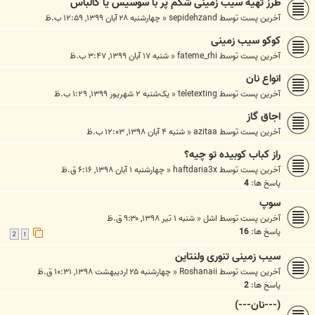
طرز تهیه سیب زمینی شکم پر با سوسیس یا کالباس
آخرین پست توسط
sepidehzand
«
چهارشنبه ۲۸ آبان ۱۳۹۹, ۱۲:۵۹ ب.ظ
کوکو سیب زمینی
آخرین پست توسط
fateme_rhi
«
شنبه ۱۷ آبان ۱۳۹۹, ۳:۴۷ ب.ظ
انواع نان
آخرین پست توسط
teletexting
«
یک‌شنبه ۲ شهریور ۱۳۹۹, ۱:۲۹ ب.ظ
اجاق گاز
آخرین پست توسط
azitaa
«
شنبه ۴ آبان ۱۳۹۸, ۱۲:۰۳ ب.ظ
راز کباب کوبیده تو چیه؟
آخرین پست توسط
haftdaria3x
«
چهارشنبه ۱ آبان ۱۳۹۸, ۶:۱۶ ق.ظ
پاسخ ها:
4
سوپ
آخرین پست توسط
اشل
«
شنبه ۱ تیر ۱۳۹۸, ۹:۳۰ ق.ظ
پاسخ ها:
16
2
1
سیب زمینی تنوری ولنتاین
آخرین پست توسط
Roshanaii
«
چهارشنبه ۲۵ اردیبهشت ۱۳۹۸, ۱۰:۳۱ ق.ظ
پاسخ ها:
2
(---نان---)