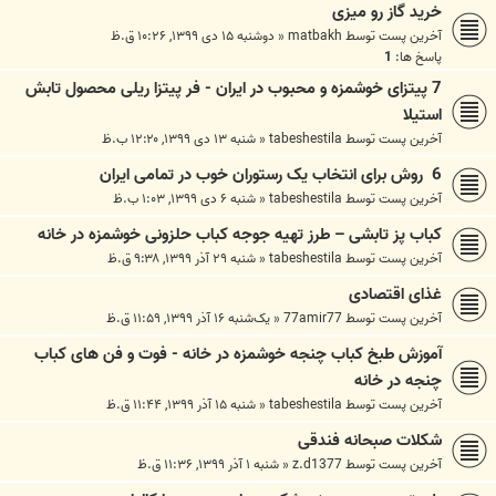
خرید گاز رو میزی
آخرین پست توسط
matbakh
«
دوشنبه ۱۵ دی ۱۳۹۹, ۱۰:۲۶ ق.ظ
پاسخ ها:
1
7 پیتزای خوشمزه و محبوب در ایران - فر پیتزا ریلی محصول تابش
استیلا
آخرین پست توسط
tabeshestila
«
شنبه ۱۳ دی ۱۳۹۹, ۱۲:۲۰ ب.ظ
6 روش برای انتخاب یک رستوران خوب در تمامی ایران
آخرین پست توسط
tabeshestila
«
شنبه ۶ دی ۱۳۹۹, ۱:۰۳ ب.ظ
کباب پز تابشی – طرز تهیه جوجه کباب حلزونی خوشمزه در خانه
آخرین پست توسط
tabeshestila
«
شنبه ۲۹ آذر ۱۳۹۹, ۹:۳۸ ق.ظ
غذای اقتصادی
آخرین پست توسط
77amir77
«
یک‌شنبه ۱۶ آذر ۱۳۹۹, ۱۱:۵۹ ق.ظ
آموزش طبخ کباب چنجه خوشمزه در خانه - فوت و فن های کباب
چنجه در خانه
آخرین پست توسط
tabeshestila
«
شنبه ۱۵ آذر ۱۳۹۹, ۱۱:۴۴ ق.ظ
شکلات صبحانه فندقی
آخرین پست توسط
z.d1377
«
شنبه ۱ آذر ۱۳۹۹, ۱۱:۳۶ ق.ظ