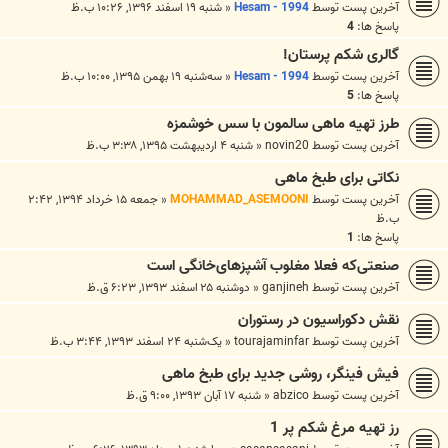
آخرین پست توسط
Hesam - 1994
«
شنبه ۱۹ اسفند ۱۳۹۶, ۱۰:۲۶ ب.ظ
پاسخ ها:
4
گالری شکم پرستان!
آخرین پست توسط
Hesam - 1994
«
سه‌شنبه ۱۹ بهمن ۱۳۹۵, ۱۰:۰۰ ب.ظ
پاسخ ها:
5
طرز تهیه ماهی سالمون با سس خوشمزه
آخرین پست توسط
novin20
«
شنبه ۴ اردیبهشت ۱۳۹۵, ۳:۳۸ ب.ظ
نکاتی برای طبخ ماهی
آخرین پست توسط
MOHAMMAD_ASEMOONI
«
جمعه ۱۵ خرداد ۱۳۹۴, ۲:۴۲
ب.ظ
پاسخ ها:
1
صنعتی‌که فعلا مغلوب آشپزهای‌خانگی است
آخرین پست توسط
ganjineh
«
دوشنبه ۲۵ اسفند ۱۳۹۳, ۶:۲۳ ق.ظ
نقش دکوراسیون در رستوران
آخرین پست توسط
tourajaminfar
«
یک‌شنبه ۲۴ اسفند ۱۳۹۳, ۳:۴۴ ب.ظ
فیش فینگر، روشی جدید برای طبخ ماهی
آخرین پست توسط
abzico
«
شنبه ۱۷ آبان ۱۳۹۳, ۹:۰۰ ق.ظ
رز تهیه مرغ شکم پر 1