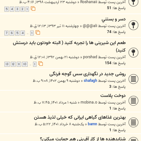
آخرین پست توسط
Roshanaii
«
دوشنبه ۲۳ اردیبهشت ۱۳۹۸, ۴:۱۶ ب.ظ
پاسخ ها:
51
5
4
3
2
1
دسر و بستني
آخرین پست توسط
ali@@@
«
چهارشنبه ۱۱ تیر ۱۳۹۳, ۱۲:۱۳ ق.ظ
پاسخ ها:
74
7
6
5
4
1
…
طعم این شیرینی ها را تجربه کنید ( البته خودتون باید درستش
کنید)
آخرین پست توسط
porshad
«
دوشنبه ۲۱ بهمن ۱۳۹۲, ۱۲:۰۱ ق.ظ
پاسخ ها:
154
13
12
11
10
1
…
روشی جدید در نگهداری سس گوجه فرنگی
آخرین پست توسط
shafagh
«
دوشنبه ۹ بهمن ۱۴۰۲, ۹:۰۸ ب.ظ
پاسخ ها:
3
دوخت پلاست
آخرین پست توسط
mobina.o
«
شنبه ۱ مرداد ۱۴۰۱, ۷:۴۵ ب.ظ
پاسخ ها:
1
بهترین غذاهای گیاهی ایرانی که خیلی لذیذ هستن
آخرین پست توسط
bamn
«
یک‌شنبه ۸ خرداد ۱۴۰۱, ۵:۲۲ ب.ظ
پاسخ ها:
1
شتابدهنده ها از کار آفرینی هم حمایت میکنن؟