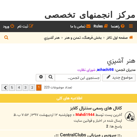
مرکز انجمنهای تخصصی
راهنما
Rules
تماس با ما
ثبت نام
ورود
ج
صفحه اول تالار
بخش فرهنگ، تمدن و هنر
هنر آشپزي
س
ت
هنر آشپزي
ج
و
مدیران انجمن:
achachi98
,
شوراي نظارت
جستجو
جستجوی پیشرفته
موضوع جدید
1
تعداد موضوعات 223
5
4
3
2
بعدی
اطلاعیه های کلی
کانال های رسمی سنترال کلابز
آخرین پست توسط
Mahdi1944
«
چهارشنبه ۱۲ اردیبهشت ۱۳۹۷, ۷:۵۲ ب.ظ
ارسال شده در
اخبار و قوانين سايت
پاسخ ها:
2
.:: سرويس ميزباني CentralClubs ::.