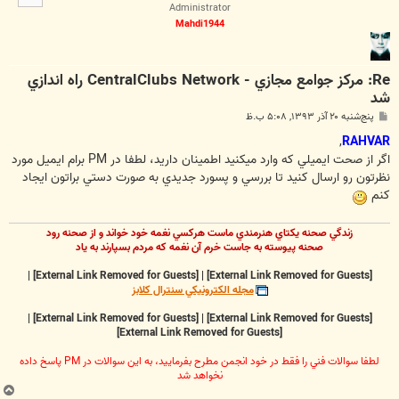
ا
Administrator
Mahdi1944
Re: مرکز جوامع مجازي - CentralClubs Network راه اندازي
شد
پ
پنج‌شنبه ۲۰ آذر ۱۳۹۳, ۵:۰۸ ب.ظ
س
ت
,
RAHVAR
اگر از صحت ايميلي كه وارد ميكنيد اطمينان داريد، لطفا در PM برام ايميل مورد
نظرتون رو ارسال كنيد تا بررسي و پسورد جديدي به صورت دستي براتون ايجاد
كنم
زندگي صحنه يکتاي هنرمندي ماست هرکسي نغمه خود خواند و از صحنه رود
صحنه پيوسته به جاست خرم آن نغمه که مردم بسپارند به ياد
|
[External Link Removed for Guests]
|
[External Link Removed for Guests]
مجله الکترونيکي سنترال کلابز
|
[External Link Removed for Guests]
|
[External Link Removed for Guests]
[External Link Removed for Guests]
لطفا سوالات فني را فقط در خود انجمن مطرح بفرماييد، به اين سوالات در PM پاسخ داده
نخواهد شد
ب