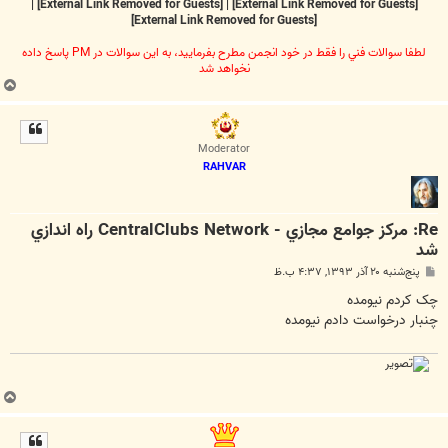
|
[External Link Removed for Guests]
|
[External Link Removed for Guests]
[External Link Removed for Guests]
لطفا سوالات فني را فقط در خود انجمن مطرح بفرماييد، به اين سوالات در PM پاسخ داده
نخواهد شد
ب
ا
ل
ا
Moderator
RAHVAR
Re: مرکز جوامع مجازي - CentralClubs Network راه اندازي
شد
پ
پنج‌شنبه ۲۰ آذر ۱۳۹۳, ۴:۳۷ ب.ظ
س
ت
چک کردم نیومده
چنبار درخواست دادم نیومده
ب
ا
ل