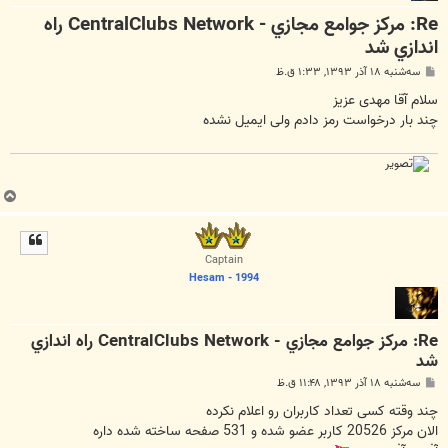
Re: مرکز جوامع مجازي - CentralClubs Network راه
اندازي شد
پ
سه‌شنبه ۱۸ آذر ۱۳۹۳, ۱:۳۳ ق.ظ
س
ت
سلام آقا مهدی عزیز
چند بار درخواست رمز دادم ولی ایمیل نشده
ب
ا
ل
ا
Captain
Hesam - 1994
Re: مرکز جوامع مجازي - CentralClubs Network راه اندازي
شد
پ
سه‌شنبه ۱۸ آذر ۱۳۹۳, ۱۱:۴۸ ق.ظ
س
ت
چند وقته کسی تعداد کاربران رو اعلام نکرده
الان مرکز 20526 کاربر عضو شده و 531 صفحه ساخته شده داره