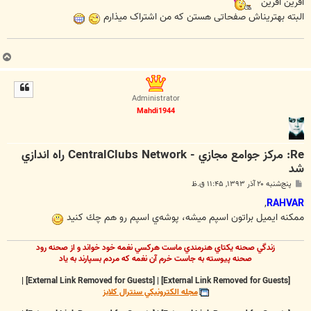
آفرین آفرین
البته بهتریناش صفحاتی هستن که من اشتراک میذارم
ب
ا
ل
ا
Administrator
Mahdi1944
Re: مرکز جوامع مجازي - CentralClubs Network راه اندازي
شد
پ
پنج‌شنبه ۲۰ آذر ۱۳۹۳, ۱۱:۴۵ ق.ظ
س
ت
,
RAHVAR
ممكنه ايميل براتون اسپم ميشه، پوشه‌ي اسپم رو هم چك كنيد
زندگي صحنه يکتاي هنرمندي ماست هرکسي نغمه خود خواند و از صحنه رود
صحنه پيوسته به جاست خرم آن نغمه که مردم بسپارند به ياد
|
[External Link Removed for Guests]
|
[External Link Removed for Guests]
مجله الکترونيکي سنترال کلابز