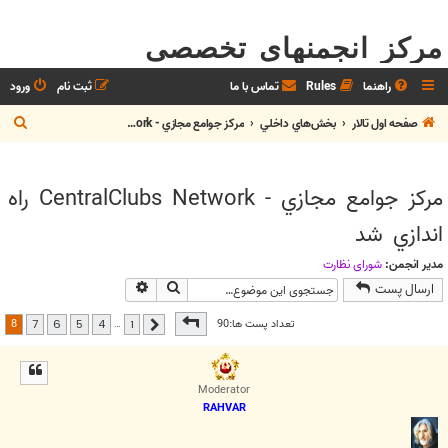
مرکز انجمنهای تخصصی
راهنما
Rules
تماس با ما
ثبت نام
ورود
ج
صفحه اول تالار
بخش‌هاي داخلي
مرکز جوامع مجازي - CentralClubs Network
س
ت
مرکز جوامع مجازي - CentralClubs Network راه
ج
اندازي شد
و
مدیر انجمن:
شوراي نظارت
جستجو
جستجوی پیشرفته
ارسال پست
صفحه
8
از
8
8
تعداد پست ها:90
…
7
6
5
4
1
قبلی
Moderator
RAHVAR