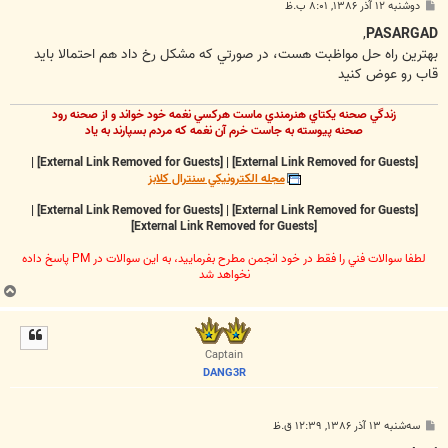
پ
دوشنبه ۱۲ آذر ۱۳۸۶, ۸:۰۱ ب.ظ
س
ت
,
PASARGAD
بهترين راه حل مواظبت هست، در صورتي که مشکل رخ داد هم احتمالا بايد
قاب رو عوض کنيد
زندگي صحنه يکتاي هنرمندي ماست هرکسي نغمه خود خواند و از صحنه رود
صحنه پيوسته به جاست خرم آن نغمه که مردم بسپارند به ياد
|
[External Link Removed for Guests]
|
[External Link Removed for Guests]
مجله الکترونيکي سنترال کلابز
|
[External Link Removed for Guests]
|
[External Link Removed for Guests]
[External Link Removed for Guests]
لطفا سوالات فني را فقط در خود انجمن مطرح بفرماييد، به اين سوالات در PM پاسخ داده
نخواهد شد
ب
ا
ل
ا
Captain
DANG3R
پ
سه‌شنبه ۱۳ آذر ۱۳۸۶, ۱۲:۳۹ ق.ظ
س