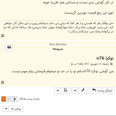
ت
در کل گوشی بدی نیست و صداش هم تقریبا خوبه
توی این رنج قیمت بهترین گزینست
«اى رهگذر هر كه هستى و از هر كجا كه بيايى مى دانم سرانجام روزى بر اين مكان گذر خواهى
كرد. اين منم، كوروش، شاه بزرگ، شاه چهارگوشه جهان، شاه سرزمين ها، برخاك اندكى كه مرا
در برگرفته رشك مبر، مرا بگذار و بگذر.»
ب
ا
New Member
ل
علیرضا۲۵
ا
نوکیا n76
پ
جمعه ۱۸ شهریور ۱۴۰۱, ۹:۵۵ ب.ظ
س
ت
من گوشی نوکیا n76سالم نو یا در حد نو میخوام قیمتش برام مهم نیست
ب
ا
ارسال پست
ل
ا
2
تعداد پست ها:20
1
قبلی
پرش به