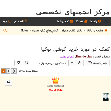
مرکز انجمنهای تخصصی
راهنما
Rules
تماس با ما
ثبت نام
ورود
ج
صفحه اول تالار
بخش تلفن همراه
گوشي‌هاي تلفن همراه
Nokia
س
ت
کمک در مورد خريد گوشي نوکيا
ج
و
مدیران انجمن:
Thunderclap
,
شوراي نظارت
جستجو
جستجوی پیش
ارسال پست
2
تعداد پست ها:20
1
قبلی
Administrator
Mahdi1944