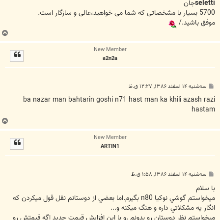
ت
seletti
جان
5700 بسیار با مشخصاتی که شما می خواهید،عالی و سازگار است.
موفق باشید./
ب
ا
New Member
ل
a2n2a
ا
پ
سه‌شنبه ۱۴ اسفند ۱۳۸۶, ۱۲:۲۷ ق.ظ
س
ت
ba nazar man bahtarin goshi n71 hast man ka khili azash razi
hastam
ب
ا
New Member
ل
ARTIN1
ا
پ
سه‌شنبه ۱۴ اسفند ۱۳۸۶, ۱:۵۸ ق.ظ
س
ت
با سلام
ميخواستم گوشي نوكيا n80 بگيرم.اما بعضي از دوستانم نقل قول ميكردن كه
انگار يه مشكلاتي داره و هنگ ميكنه و...
ميخواستم نظر دوستان رو بدونم .و با اين افزايش قيمت جديد اگه قيمتش رو