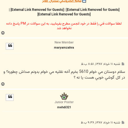
مجله الکترونيکي سنترال کلابز
|
[External Link Removed for Guests]
|
[External Link Removed for Guests]
[External Link Removed for Guests]
لطفا سوالات فني را فقط در خود انجمن مطرح بفرماييد، به اين سوالات در PM پاسخ داده
نخواهد شد
ب
ا
New Member
ل
maryamzahra
ا
پ
شنبه ۱۱ خرداد ۱۳۸۷, ۸:۵۱ ب.ظ
س
ت
سلام دوستان مي خوام 5610 بخرم آخه نقليه مي خوام بدونم صداش چطوره؟ و
در کل گوشي خوبي هست يا نه ؟
ب
ا
ل
ا
Junior Poster
mehdi321
پ
شنبه ۱۱ خرداد ۱۳۸۷, ۹:۳۶ ب.ظ
س