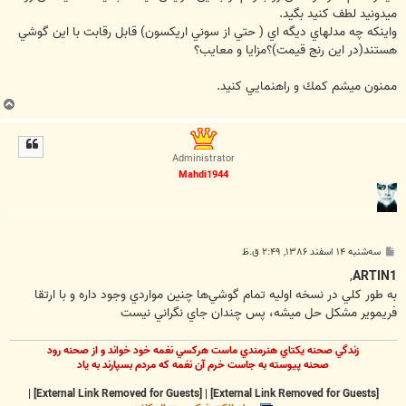
ميدونيد لطف كنيد بگيد.
واينكه چه مدلهاي ديگه اي ( حتي از سوني اريكسون) قابل رقابت با اين گوشي
هستند(در اين رنج قيمت)؟مزايا و معايب؟
ممنون ميشم كمك و راهنمايي كنيد.
ب
ا
ل
ا
Administrator
Mahdi1944
پ
سه‌شنبه ۱۴ اسفند ۱۳۸۶, ۲:۴۹ ق.ظ
س
ت
,
ARTIN1
به طور کلي در نسخه اوليه تمام گوشي‌ها چنين مواردي وجود داره و با ارتقا
فريموير مشکل حل ميشه، پس چندان جاي نگراني نيست
زندگي صحنه يکتاي هنرمندي ماست هرکسي نغمه خود خواند و از صحنه رود
صحنه پيوسته به جاست خرم آن نغمه که مردم بسپارند به ياد
|
[External Link Removed for Guests]
|
[External Link Removed for Guests]