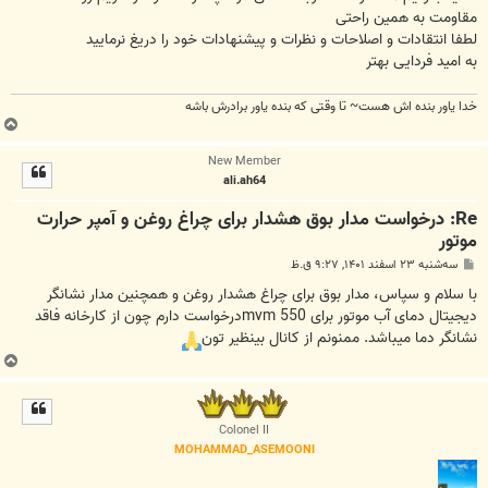
مقاومت به همین راحتی
لطفا انتقادات و اصلاحات و نظرات و پیشنهادات خود را دریغ نرمایید
به امید فردایی بهتر
خدا یاور بنده اش هست~ تا وقتی که بنده یاور برادرش باشه
ب
ا
New Member
ل
ali.ah64
ا
Re: درخواست مدار بوق هشدار برای چراغ روغن و آمپر حرارت
موتور
پ
سه‌شنبه ۲۳ اسفند ۱۴۰۱, ۹:۲۷ ق.ظ
س
ت
با سلام و سپاس، مدار بوق برای چراغ هشدار روغن و همچنین مدار نشانگر
دیجیتال دمای آب موتور برای mvm 550درخواست دارم چون از کارخانه فاقد
نشانگر دما میباشد. ممنونم از کانال بینظیر تون
ب
ا
ل
ا
Colonel II
MOHAMMAD_ASEMOONI