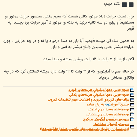
نکته مهم:
براق تستِ حرارتِ زیاد موتور کافی هست که سیم منفی سنسور حرارت موتور رو
مستقیماً و برای دو سه ثانیه بزنید به بدنه ی موتور تا آمپر حرارت بره بچسبه به
قرمز
به همین سادگی میشه فهمید آیا بازر به صدا درمیاد یا نه و در چه حرارتی . چون
حرارت بیشتر یعنی رسیدن ولتاژِ بیشتر به آمپر و بازر
اکثر بازرها از ۵ ولت تا ۱۲ ولت روشن میشه و صدا میده
در خانه هم با آداپتوری که از ۳ ولت تا ۱۲ ولت داره میشه تستش کرد که در چه
ولتاژی صداش درمیاد
صرفه‌جویی دهها میلیونیِ هزینه‌های خودرو
صرفه‌جویی دهها میلیونیِ هزینه‌های زندگی
برنامه‌های کاربردی اندروید و اطلاعات مهمِ تنظیمات اندروید
جسارتاً آموزش
توبه
به زبان ساده
توصیه‌های بسیار مهم امنیتی
توصیه‌های بسیار مهم سلامتی
سرویس و تعمیر آبگرمکن و پکیج
سیستم آبرسانی ساختمان
(پمپ،مخزن،روشهای‌نصب،عیب‌یابی،تعمیر،هشدارها،توصیه‌ها)