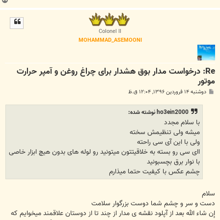
ب
ا
ل
ا
Colonel II
MOHAMMAD_ASEMOONI
Re: درخواست مدار بوق هشدار برای چراغ روغن و آمپر حرارت
موتور
پ
دوشنبه ۱۴ فروردین ۱۳۹۶, ۱۲:۰۴ ق.ظ
س
ت
ho3ein2000 نوشته شده:
با سلام مجدد
میشه ولی تنظیمش سخته
ولی با این آی سی راحته
اای سی رو بسته به خلاقیتتون میتونید رو لوله های بدون هیچ ابزار خاصی
با نوار برق بچسبونید
چشم عکس با کیفیت حتما میذارم
سلام
دست و سر و چشم شما دوست بزرگوار سلامت
إن شاء الله بعد از آپلود نقشه ی مدار از چند تا از دوستان علاقمند میخوایم که