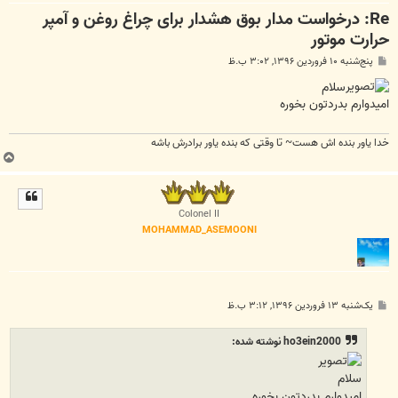
Re: درخواست مدار بوق هشدار برای چراغ روغن و آمپر
حرارت موتور
پ
پنج‌شنبه ۱۰ فروردین ۱۳۹۶, ۳:۰۲ ب.ظ
س
ت
سلام
امیدوارم بدردتون بخوره
خدا یاور بنده اش هست~ تا وقتی که بنده یاور برادرش باشه
ب
ا
ل
ا
Colonel II
MOHAMMAD_ASEMOONI
پ
یک‌شنبه ۱۳ فروردین ۱۳۹۶, ۳:۱۲ ب.ظ
س
ت
ho3ein2000 نوشته شده:
سلام
امیدوارم بدردتون بخوره