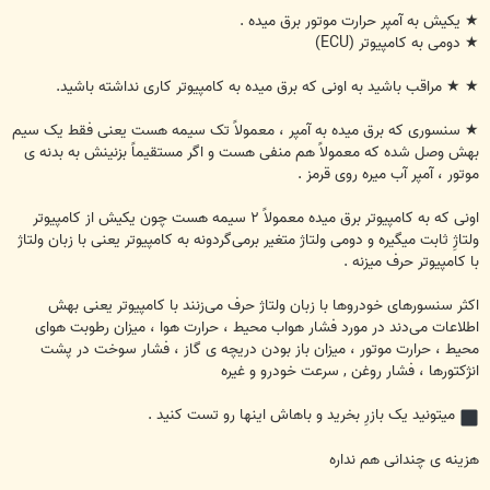
★ یکیش به آمپر حرارت موتور برق میده .
★ دومی به کامپیوتر (ECU)
★ ★ مراقب باشید به اونی که برق میده به کامپیوتر کاری نداشته باشید.
★ سنسوری که برق میده به آمپر ، معمولاً تک سیمه هست یعنی فقط یک سیم
بهش وصل شده که معمولاً هم منفی هست و اگر مستقیماً بزنینش به بدنه ی
موتور ، آمپر آب میره روی قرمز .
اونی که به کامپیوتر برق میده معمولاً ۲ سیمه هست چون یکیش از کامپیوتر
ولتاژِ ثابت میگیره و دومی ولتاژ متغیر برمی‌گردونه به کامپیوتر یعنی با زبان ولتاژ
با کامپیوتر حرف میزنه .
اکثر سنسورهای خودروها با زبان ولتاژ حرف می‌زنند با کامپیوتر یعنی بهش
اطلاعات می‌دند در مورد فشار هواب محیط ، حرارت هوا ، میزان رطوبت هوای
محیط ، حرارت موتور ، میزان باز بودن دریچه ی گاز ، فشار سوخت در پشت
انژکتورها ، فشار روغن , سرعت خودرو و غیره
میتونید یک بازرِ بخرید و باهاش اینها رو تست کنید .
هزینه ی چندانی هم نداره