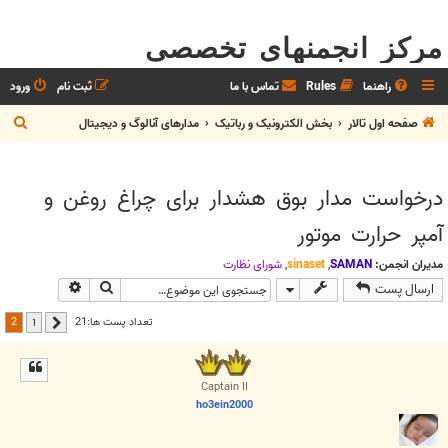
مرکز انجمنهای تخصصی
راهنما
Rules
تماس با ما
ثبت نام
ورود
ج
صفحه اول تالار
بخش الکترونيک و رباتیک
مدارهای آنالوگ و دیجیتال
س
ت
درخواست مدار بوق هشدار برای چراغ روغن و
ج
آمپر حرارت موتور
و
مدیران انجمن:
SAMAN
,
sinaset
,
شوراي نظارت
جستجو
جستجوی پیش
ارسال پست
2
تعداد پست ها:21
1
قبلی
Captain II
ho3ein2000