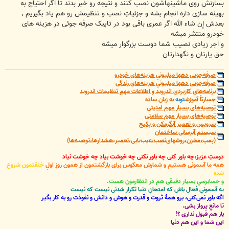
بسازنش روی ماشینهاشون نصب کنند و نتیجه رو خبر بدند تا اگر احتیاج به
بهینه سازی داره انجام بشه و جزئیاتِ نصب و تنظیمش رو هم یاد بگیریم ,
بعدش إن شاء الله اگر عمری باقی بود در تاپیک صرفه جوئی در هزینه های
خودرو منتشر میشه
و اجر زیادی نصیب شما دوست بزرگوار میشه
حق یارتان و نگهدارتان
صرفه‌جویی دهها میلیونیِ هزینه‌های خودرو
صرفه‌جویی دهها میلیونیِ هزینه‌های زندگی
برنامه‌های کاربردی اندروید و اطلاعات مهمِ تنظیمات اندروید
جسارتاً آموزش
توبه
به زبان ساده
توصیه‌های بسیار مهم امنیتی
توصیه‌های بسیار مهم سلامتی
سرویس و تعمیر آبگرمکن و پکیج
سیستم آبرسانی ساختمان
(پمپ،مخزن،روشهای‌نصب،عیب‌یابی،تعمیر،هشدارها،توصیه‌ها)
دوستِ عزیز،چه باور کنی چه باور نکنی چه خوشت بیاد چه خوشت نیاد
همه ما آسمونی هستیم و شمارش معکوس برای بازگشتمون از همون روزِ اولِ
خلقتمون شروع
شده
و حسابرسیِ بسیار دقیقی هم در انتظارمون هست.
یه آسمونیِ فعال باش که امتحانِ دنیا تکرار شدنی نیست که نیست
اگه باور نمی‌کنی، برو همۀ ثروت و قدرت و هوش و دانش و نفوذت رو به کار بگیر
تا مانعِ پرواز بشی.
باز هم قبول نداری ؟!
این شما و این هم دنیا