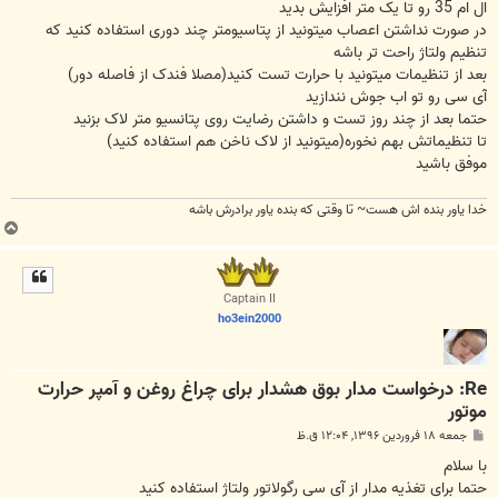
ال ام 35 رو تا یک متر افزایش بدید
در صورت نداشتن اعصاب میتونید از پتاسیومتر چند دوری استفاده کنید که
تنظیم ولتاژ راحت تر باشه
بعد از تنظیمات میتونید با حرارت تست کنید(مصلا فندک از فاصله دور)
آی سی رو تو اب جوش نندازید
حتما بعد از چند روز تست و داشتن رضایت روی پتانسیو متر لاک بزنید
تا تنظیماتش بهم نخوره(میتونید از لاک ناخن هم استفاده کنید)
موفق باشید
خدا یاور بنده اش هست~ تا وقتی که بنده یاور برادرش باشه
ب
ا
ل
ا
Captain II
ho3ein2000
Re: درخواست مدار بوق هشدار برای چراغ روغن و آمپر حرارت
موتور
پ
جمعه ۱۸ فروردین ۱۳۹۶, ۱۲:۰۴ ق.ظ
س
ت
با سلام
حتما برای تغذیه مدار از آی سی رگولاتور ولتاژ استفاده کنید