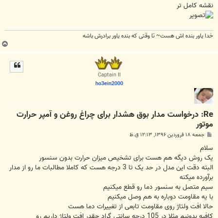
نقشه کامل تر
خدا یاور بنده اش هست~ تا وقتی که بنده یاور برادرش باشه
ب
ا
ل
ا
Captain II
ho3ein2000
Re: درخواست مدار بوق هشدار برای چراغ روغن و آمپر حرارت
موتور
پ
جمعه ۱۸ فروردین ۱۳۹۶, ۱۲:۱۳ ق.ظ
س
ت
سلام
یک روش دیگه هم هست برای تشخیص میزان حرارت بدون سنسور
البته دقت این مدل در حد یک تا 3 درجه هست که کاملا مطالبات ما رو از مدار
برآورده میکنه
سیم متصل به سنسور دما رو قطع میکنیم
با یه مقاومت دوباره به هم وصل میکنیم
حالا افت ولتاژ روی مقاومت تابعی از تغییرات دما هست
کافیه بدونیم مثلا در 105 درجه سانتی گراد چقدر افت ولتاژ داریم رو