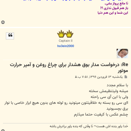
تا مانعِ پرواز بشی.
باز هم قبول نداری ؟!
این شما و این هم دنیا
ب
ا
ل
ا
Captain II
ho3ein2000
Re: درخواست مدار بوق هشدار برای چراغ روغن و آمپر حرارت
موتور
پ
یک‌شنبه ۱۳ فروردین ۱۳۹۶, ۷:۵۱ ب.ظ
س
ت
با سلام مجدد
میشه ولیتنظیمش سخته
ولی با این آی سی راحته
اای سی رو بسته به خلاقیتتون میتونید رو لوله های بدون هیچ ابزار خاصی با نوار
برق بچسبونید
چشم عکس با کیفیت حتما میذارم
خدا یاور بنده اش هست~ تا وقتی که بنده یاور برادرش باشه