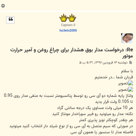
ب
ا
ل
ا
Captain II
ho3ein2000
Re: درخواست مدار بوق هشدار برای چراغ روغن و آمپر حرارت
موتور
پ
دوشنبه ۱۴ فروردین ۱۳۹۶, ۵:۳۱ ب.ظ
س
ت
با سلام
قربان شما ..در خدمتیم
ولتاژ پایه شماره دو آی سی رو توسط پتانسیومتر نسبت به منفی مدار روی 0.95
تا 0.105 ولت قرار بدید
هر 10 میلی ولت مساوی یک درجه سانتی گراد
نکته: مدار رو میتونید رو فیبر سوراخدار مونتاژ کنید
هر چقدر کوچکتر نویز پذیری کمتر
در صورتی که سیم متصل به آی سی رو از نوع شیلد دار انتخاب کنید میتونید
فاصله مدار تا سنسور یا همون آی سی