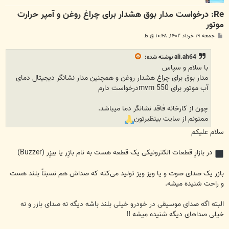
Re: درخواست مدار بوق هشدار برای چراغ روغن و آمپر حرارت
موتور
پ
جمعه ۱۹ خرداد ۱۴۰۲, ۱۰:۴۸ ق.ظ
س
ت
ali.ah64
نوشته شده:
با سلام و سپاس
مدار بوق برای چراغ هشدار روغن و همچنین مدار نشانگر دیجیتال دمای
آب موتور برای mvm 550درخواست دارم
چون از کارخانه فاقد نشانگر دما میباشد.
ممنونم از سایت بینظیرتون
سلام علیکم
در بازارِ قطعات الکترونیکی یک قطعه هست به نام بازِر یا بیزِر (Buzzer)
بازر یک صدای صوت و یا ویز ویز تولید می‌کنه که صداش هم نسبتاً بلند هست
و راحت شنیده میشه.
البته اگه صدای موسیقی در خودرو خیلی بلند باشه دیگه نه صدای بازر و نه
خیلی صداهای دیگه شنیده میشه !!