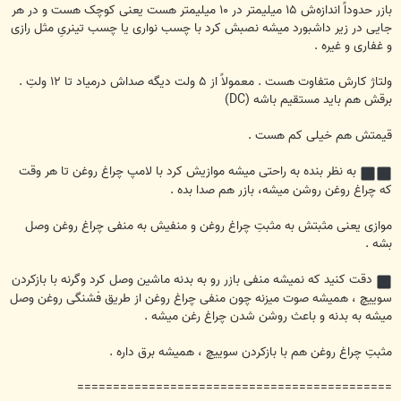
بازر حدوداً اندازه‌ش ۱۵ میلیمتر در ۱۰ میلیمتر هست یعنی کوچک هست و در هر
جایی در زیر داشبورد میشه نصبش کرد با چسب نواری یا چسب تینریِ مثل رازی
و غفاری و غیره .
ولتاژ کارش متفاوت هست . معمولاً از ۵ ولت دیگه صداش درمیاد تا ۱۲ ولتِ .
برقش هم باید مستقیم باشه (DC)
قیمتش هم خیلی کم هست .
به نظر بنده به راحتی میشه موازیش کرد با لامپ چراغ روغن تا هر وقت
که چراغ روغن روشن میشه، بازر هم صدا بده .
موازی یعنی مثبتش به مثبتِ چراغ روغن و منفیش به منفی چراغ روغن وصل
بشه .
دقت کنید که نمیشه منفی بازر رو به بدنه ماشین وصل کرد وگرنه با بازکردن
سوییچ ، همیشه صوت میزنه چون منفی چراغ روغن از طریق فشنگی روغن وصل
میشه به بدنه و باعث روشن شدن چراغ رغن میشه .
مثبتِ چراغ روغن هم با بازکردن سوییچ ، همیشه برق داره .
============================================