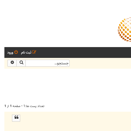
ثبت نام
ورود
جستجو
جستجو
تعداد پست ها:1 • صفحه
1
از
1