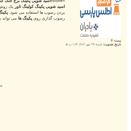
ت
=#f5f5ff
اسید شویی پکینگ برج خنک کنن
اسید شویی پکینگ کولینگ تاور
یک روش 
بردن رسوب ها استفاده می شود.
پکینگ
رسوب گذاری روی
پکینگ ها
می تواند ب
پست:
8
تاریخ عضویت:
شنبه ۲۹ مهر ۱۴۰۲, ۱:۱۴ ب.ظ
f5ff