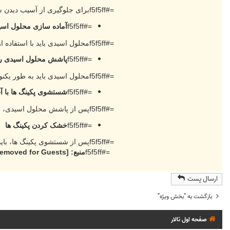
=#f5f5ffبرای جلوگیری از آسیب دیدن سطوح فلزی برج خنک کننده توسط محلول اسیدی، باید آنها را با یک ماده محافظ مانند رنگ یا موم پوشاند.
=#f5f5ff
آماده سازی محلول اس
=#f5f5ffمحلول اسیدی باید با استفاده از مقادیر دقیق اسید و آب تهیه شود. غلظت محلول اسیدی به نوع رسوب موجود روی پکینگ ها بستگی دارد.
=#f5f5ff
پاشش محلول اسیدی رو
=#f5f5ffمحلول اسیدی باید به طور یکنواخت روی تمام سطح پکینگ ها پاشیده شود. این کار برای اطمینان از از بین رفتن کامل رسوب ها انجام می شود.
=#f5f5ff
شستشوی پکینگ ها با آ
=#f5f5ffپس از پاشش محلول اسیدی، باید پکینگ ها با آب به طور کامل شسته شوند. این کار برای از بین بردن محلول اسیدی و جلوگیری از آسیب دیدن پکینگ ها انجام می شود.
=#f5f5ff
خشک کردن پکینگ ها
=#f5f5ffپس از شستشوی پکینگ ها، باید آنها را به طور کامل خشک کرد. این کار برای جلوگیری از رشد باکتری ها و قارچ ها انجام می شود.
=#f5f5ff
منبع:
[External Link Removed for Guests]
ارسال پست
بازگشت به “بخش ويژه”
صفحه اول تالار