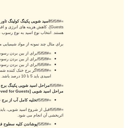
=#f5f5ff
اسید شویی پکینگ کولینگ تاور
ی
Guests]
، کاهش هزینه های انرژی و افز
هستند. انتخاب نوع اسید به نوع رسوب 
برای مثال چند نمونه از مواد شیمیایی
=#f5f5ffبرای از بین بردن رسوب های آهن و منگنز از پکینگ های برج خنک کننده صنعتی که از آب دریا استفاده می کنند، می توان از اسید فسفریک استفاده کرد.
=#f5f5ffبرای از بین بردن رسوب های فلزی از پکینگ ها که در صنایع شیمیایی استفاده می شوند، می توان از اسید نیتریک استفاده کرد.
=#f5f5ffبرای از بین بردن رسوب های سیلیکونی از پکینگ ها که در صنایع معدنی استفاده می شوند، می توان از اسید هیدروفلوئوریک استفاده کرد.
=#f5f5ffاگر برج خنک کن
اسیدی باید 5 تا 10 درصد باشد.
=#f5f5ff
مراحل اسید شویی پکینگ برج 
مراحل اسید شویی
[External Link Removed for Guests]
=#f5f5ff
تخلیه کامل آب از برج 
=#f5f5ffقبل از شروع اسید شویی، باید آب موجود در
اثربخشی آن انجام می شود.
=#f5f5ff
پوشاندن کلیه سطوح فل