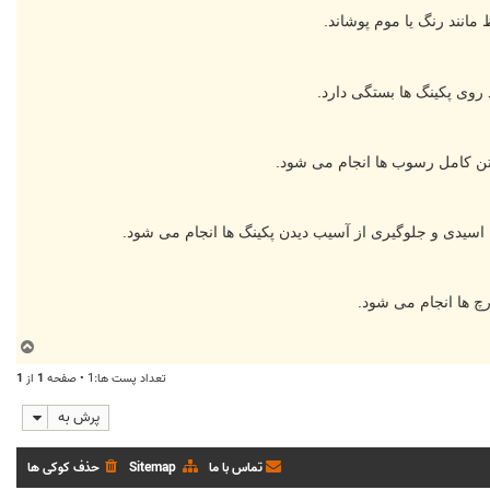
ب
ا
تعداد پست ها:1 • صفحه
1
از
1
ل
ا
پرش به
تماس با ما
Sitemap
حذف کوکی ها