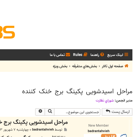
لینک سریع
راهنما
Rules
تماس با ما
صفحه اول تالار
بخش‌‌هاي متفرقه
بخش ويژه
مراحل اسیدشویی پکینگ برج خنک کننده
مدیر انجمن:
شوراي نظارت
جستجو
جستجوی پیشرفته
ارسال پست
مراحل اسیدشویی پکینگ برج خ
New Member
پ
توسط
badrantahvieh
»
چهارشنبه ۷ شهریور ۱۴۰۳, ۲:۴۹ ب.ظ
badrantahvieh
س