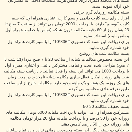
بسته های مکالمه دیگری برای کاهش هزینه مکالمات داخلی به مشترکان
خود ارائه نموده است.
بسته مکالمه روزهای گرم حرفی
افراد دارای سیم کارت دائمی و سیم کارت اعتباری همراه اول که سیم
کارت "یوسیم" دارند، با پرداخت 2000 تومان می توانند از ساعت 7 صبح تا
23 همان روز از 60 دقیقه مکالمه درون شبکه (تماس با خطوط همراه اول
و تلفن ثابت) استفاده نمایند.
برای دریافت این بسته کد دستوری #336*10* را با سیم کارت همراه اول
خود شماره گیری نمایید.
بسته مکالمه شب های روشن
این بسته مخصوص مکالمات شبانه از ساعت 23 تا 7 صبح فردا (11 شب تا
7 صبح) طراحی شده است و تمامی مشترکین دائمی و اعتباری همراه اول
با پرداخت 1000 می توانند این بسته را فعال نمایند. با دریافت بسته مکالمه
شب های روشن امکان فعال سازی مکالمه شبانه نامحدود در مدت زمان
های یک روزه، یک هفته و یک ماهه وجود دارد. مکالمات خارج از این ساعت
طبق تعرفه عادی محاسبه می گردند.
برای دریافت این بسته کد دستوری #333*10* را با سیم کارت همراه اول
خود شماره گیری نمایید.
بسته تخفیف مکالمه 30-50
مشترکین همراه اول می توانند با پرداخت ماهانه 5000 تومان مکالمه های
روزانه خود را 30 درصد و با پرداخت ماهانه مبلغ 20 هزار تومان مکالمه
های روزانه خود را 50 درصد کاهش دهند.
بر خلاف دو بسته دیگر، این بسته محدودیت زمانی ندارد و در تمام ساعات