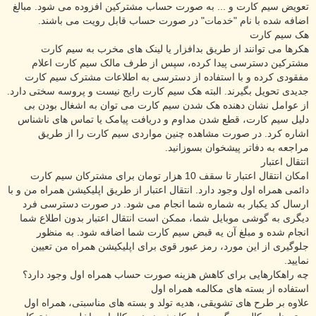
تعویض سیم کارت و ... به صورت حساب مشترکین افزوده می شود. مبالغ
اضافه شده با نام "خدمات" در صورت حساب قابل رویت می باشند.
هک سیم کارت
هکرها می توانند از طریق بد‌افزار یا لینک های مخرب به سیم کارت
مشترکین دسترسی پیدا کرده، سپس از طرف مالک سیم کارت اعلام
مفقودی کرده و با استفاده از دسترسی به اطلاعات مشترک سیم کارت
جدیدی تحویل بگیرند. البته هک سیم کارت رایج نیست و پروسه سختی دارد.
از عوامل نشان دهنده هک شدن سیم کارت می توان به اشغال بودن بی
دلیل سیم کارت، قطع شدن مداوم و دریافت پیامک یا تماس های ناشناس
اشاره کرد. در صورت مشاهده چنین مواردی سیم کارت را از طریق
مراجعه به دفاتر پیشخوان بسوزانید.
انتقال اعتبار
امکان انتقال اعتبار تا سقف 10 هزار تومان برای مشترکان سیم کارت
دائمی همراه اول وجود دارد. انتقال اعتبار از طریق اپلیکیشن همراه من و با
ارسال کد یکبار به شماره شما انجام می شود. در صورت دسترسی فرد
دیگری به گوشی موبایل شما، ممکن است انتقال اعتبار بدون اطلاع شما
انجام شده و مبلغ آن یه قبض سیم کارت شما اضافه شود. به منظور
جلوگیری از این مورد، رمز عبور قوی برای اپلیکیشن همراه من تعیین
نمایید.
چه راهکارهایی برای کاهش هزینه صورت حساب همراه اول وجود دارد؟
استفاده از بسته های مکالمه همراه اول
علاوه بر طرح های تشویقی، هدیه تولد و بسته های مناسبتی، همراه اول