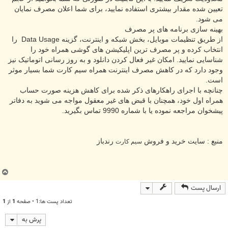
تعیین شده مقدار بیشتری استفاده نمایید، برای شما اعلان مصرف نمایان
می شود.
بهینه سازی برنامه های پر مصرف
از طریق تنظیمات موبایل، بخش شبکه و اینترنت، گزینه Data Usage را
انتخاب کرده و پر مصرف ترین اپلیکیشن های گوشی همراه خود را
شناسایی نمایید. امکان غیر فعال کردن دانلود و به روز رسانی اتوماتیک نیز
وجود دارد که در کاهش مصرف اینترنت همراه سیم کارت شما بسیار موثر
است.
چنانچه با اجرای راهکارهای ذکر شده برای کاهش هزینه صورت حساب
همراه اول خود، همچنان با قبض های غیر معقول مواجه می شوید به دفاتر
پیشخوان مراجعه نموده یا با شماره 9990 تماس بگیرید.
منبع : سایت خرید و فروش
رندباز
سیم کارت
ب
ا
ارسال پست
ل
ا
تعداد پست ها:1 • صفحه
1
از
1
پرش به