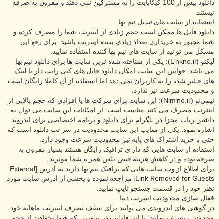
دانلود بیش از 100 گیگابایت را به مشترکین نمی دهند و مقرون به صرفه
نیستند.
استفاده از سایت های تبدیل نیم بها
دانلود فایل ها ممکن است حجم زیادی از اینترنت شما را مصرف کرده و
شما مجبور به خریداری تعداد زیادی بسته اینترنت باشید. برای رفع این
مشکل می توانید از سایت های نیم بها کننده استفاده نمایید.
لیکنو (Linkno.ir): یکی از شناخته شده ترین سایت ها برای دانلود نیم بها
می باشد. قوانین این سایت امکان دانلود فایل های کپی رایت دار یا لینک
های فیلتر شده را به کاربران نمی دهد اما استفاده از آن کاملا رایگان است
و محدودیت سرعت نیز ندارد.
نیمی‌نو (Nimino.ir): این سایت برای شرکت ها یا افرادی که حجم بالایی از
اینترنت مصرف می کنند مناسب است. از امکانات این سایت می توان به
داشتن ربات مجزا در تلگرام برای دانلود و برنامه اختصاصی برای اندروید
اشاره نمود. یکی از معایب این سایت محدودیت در سرعت دانلود است که
حتی با خرید اشتراک های پایه نیز محدودیت سرعت وجود دارد.
استفاده از سایت هایی که دارای ترافیک رایگان هستند بسیار مقرون به
صرفه بوده و در کاهش هزینه قبض تلفن همراه شما موثرند.
برای اطلاع از وب سایت هایی که ترافیک نیم بها دارند به آدرس
[External
Link Removed for Guests]
مراجعه نموده و بخشی از آدرس سایت مورد
نظر خود را در قسمت جستجو تایپ نمایید.
فعال سازی محدودیت اینترنت دیتا
در گوشی های اندرویدی می توانید برای سقف نصرف اینترنت ماهانه خود
محدودیت تعریف نمایید. با این قابلیت در صورتی که شما بخواهید از حجم