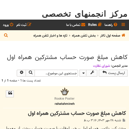
مرکز انجمنهای تخصصی
راهنما
Rules
تماس با ما
ثبت نام
ورود
ج
صفحه اول تالار
بخش تلفن همراه
تازه ها و اخبار تلفن همراه
س
ت
کاهش مبلغ صورت حساب مشترکین همراه اول
ج
و
مدیر انجمن:
شوراي نظارت
جستجو
جستجوی پیش
ارسال پست
تعداد پست ها:1 • صفحه
1
از
1
Rookie Poster
rahatahmineh
کاهش مبلغ صورت حساب مشترکین همراه اول
پ
شنبه ۲۸ مهر ۱۴۰۳, ۳:۱۶ ب.ظ
س
ت
مشترکین دائمی همراه اول برخی اوقات با صورت حساب بیشتر از معمول