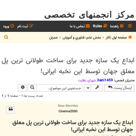
مرکز انجمنهای تخصصی
راهنما
Rules
تماس با ما
ثبت نام
ورود
ج
صفحه اول تالار
بخش علم، فناوري و آموزش
عمران
س
ت
ابداع یک سازه جدید برای ساخت طولانی ترین پل
ج
معلق جهان توسط این نخبه ایرانی!
و
مدیران انجمن:
hani1459
,
شوراي نظارت
جستجو
جستجوی پیش
ارسال پست
تعداد پست ها:1 • صفحه
1
از
1
New Member
Cinema2050
ابداع یک سازه جدید برای ساخت طولانی ترین پل معلق
جهان توسط این نخبه ایرانی!