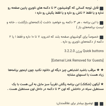
قابل توجه کسانی که گوشیشون ۳ تا دکمه های ناوبریِ پایین صفحه رو
نداره و یا فقط ۲ تاش رو داره و یا فقط یکیش رو داره :
با این برنامه ، هر ۳ دکمه رو خواهید داشت (دکمه‌های بازگشت ، خانه و
لیستِ برنامه‌های باز )
خصوصاً برای گوشیهای صفحه بلند که اندروید ۷ تا ۱۰ داره و فقط ۱ یا ۲
دکمه از دکمه‌های ناوبری رو داره .
Quick buttons ورژن 3.2.2.0
[External Link Removed for Guests]
★ ★ مراقب باشید اشتباهی چیز دیگه ای دانلود نکنید چون اینجور برنامه‌ها
زیاد هست با اسمهای مشابه
★ آیکون (شکلک) این برنامه رنگش تقریباً سبز مایل به آبی هست با یک
مستطیل سیاه در داخلش که اون ۳ تا دکمه در داخل اون مستطیل هست .
توضیح بیشتر برای علاقمندان: