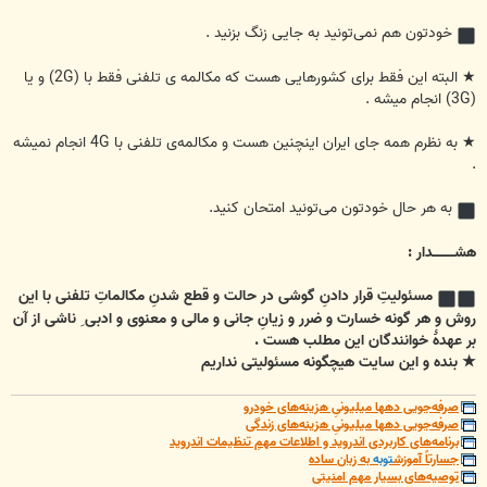
خودتون هم نمی‌تونید به جایی زنگ بزنید .
★ البته این فقط برای کشورهایی هست که مکالمه ی تلفنی فقط با (2G) و یا
(3G) انجام میشه .
★ به نظرم همه جای ایران اینچنین هست و مکالمه‌ی تلفنی با 4G انجام نمیشه
.
به هر حال خودتون می‌تونید امتحان کنید.
هشــــــــــدار :
مسئولیتِ قرار دادنِ گوشی در حالت و قطع شدنِ مکالماتِ تلفنی با این
روش و هر گونه خسارت و ضرر و زیانِ جانی و مالی و معنوی و ادبی ِ ناشی از آن
بر عهدۀ خوانندگان این مطلب هست .
★ بنده و این سایت هیچگونه مسئولیتی نداریم
صرفه‌جویی دهها میلیونیِ هزینه‌های خودرو
صرفه‌جویی دهها میلیونیِ هزینه‌های زندگی
برنامه‌های کاربردی اندروید و اطلاعات مهمِ تنظیمات اندروید
جسارتاً آموزش
توبه
به زبان ساده
توصیه‌های بسیار مهم امنیتی