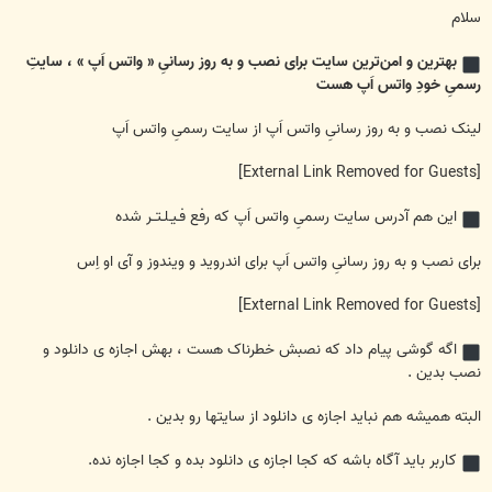
س
ت
سلام
بهترین و امن‌ترین سایت برای نصب و به روز رسانیِ « واتس اَپ » ، سایتِ
رسمیِ خودِ واتس اَپ هست
لینک نصب و به روز رسانیِ واتس اَپ از سایت رسمیِ واتس اَپ
[External Link Removed for Guests]
این هم آدرس سایت رسمیِ واتس اَپ که رفع فـیـلـتــر شده
برای نصب و به روز رسانیِ واتس اَپ برای اندروید و ویندوز و آی او اِس
[External Link Removed for Guests]
اگه گوشی پیام داد که نصبش خطرناک هست ، بهش اجازه ی دانلود و
نصب بدین .
البته همیشه هم نباید اجازه ی دانلود از سایتها رو بدین .
کاربر باید آگاه باشه که کجا اجازه ی دانلود بده و کجا اجازه نده.