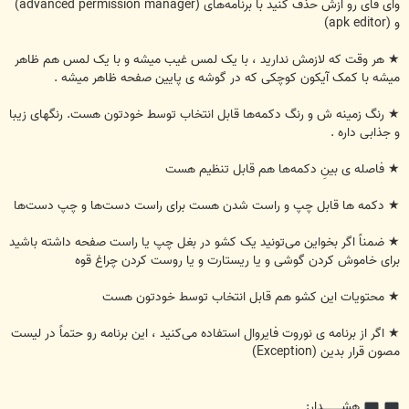
وای فای رو ازش حذف کنید با برنامه‌های (advanced permission manager)
و (apk editor)
★ هر وقت که لازمش ندارید ، با یک لمس غیب میشه و با یک لمس هم ظاهر
میشه با کمک آیکون کوچکی که در گوشه ی پایین صفحه ظاهر میشه .
★ رنگ زمینه ش و رنگ دکمه‌ها قابل انتخاب توسط خودتون هست. رنگهای زیبا
و جذابی داره .
★ فاصله ی بینِ دکمه‌ها هم قابل تنظیم هست
★ دکمه ها قابل چپ و راست شدن هست برای راست دست‌ها و چپ دست‌ها
★ ضمناً اگر بخواین می‌تونید یک کشو در بغل چپ یا راست صفحه داشته باشید
برای خاموش کردن گوشی و یا ریستارت و یا روست کردن چراغ قوه
★ محتویات این کشو هم قابل انتخاب توسط خودتون هست
★ اگر از برنامه ی نوروت فایروال استفاده می‌کنید ، این برنامه رو حتماً در لیست
مصون قرار بدین (Exception)
هشــــــــــدار: