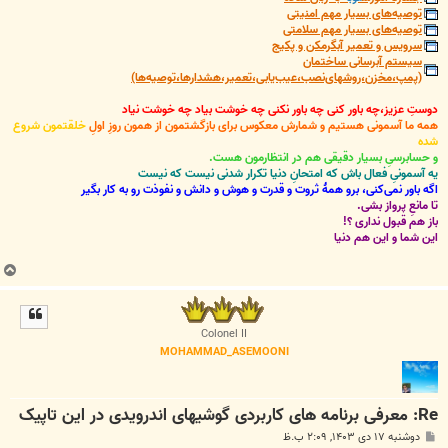
توصیه‌های بسیار مهم امنیتی
توصیه‌های بسیار مهم سلامتی
سرویس و تعمیر آبگرمکن و پکیج
سیستم آبرسانی ساختمان
(پمپ،مخزن،روشهای‌نصب،عیب‌یابی،تعمیر،هشدارها،توصیه‌ها)
دوستِ عزیز،چه باور کنی چه باور نکنی چه خوشت بیاد چه خوشت نیاد
همه ما آسمونی هستیم و شمارش معکوس برای بازگشتمون از همون روزِ اولِ
خلقتمون شروع
شده
و حسابرسیِ بسیار دقیقی هم در انتظارمون هست.
یه آسمونیِ فعال باش که امتحانِ دنیا تکرار شدنی نیست که نیست
اگه باور نمی‌کنی، برو همۀ ثروت و قدرت و هوش و دانش و نفوذت رو به کار بگیر
تا مانعِ پرواز بشی.
باز هم قبول نداری ؟!
این شما و این هم دنیا
ب
ا
ل
ا
Colonel II
MOHAMMAD_ASEMOONI
Re: معرفی برنامه های کاربردی گوشیهای اندرویدی در این تاپیک
پ
دوشنبه ۱۷ دی ۱۴۰۳, ۲:۰۹ ب.ظ