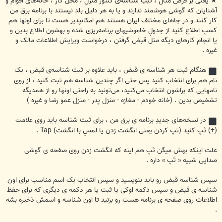
★ یعنی بر فرض مثال ، ثبتِ شناسه‌ی کنتور منزل ، محل کار ، خانه‌های اقوام و
آشنایان که گوشی هوشمند ندارند و یا به هر دلیل بلد نیستند با برنامه برق من
کار کنند و در جاهای مختلف ایران هستند هم امکانپذیر هست تا برای اونها هم
کسبِ اطلاع کنید از جدولِ خاموشیهای برنامه‌ریزی شده و بهشون اطلاع بدین و
یا انجام کارهای دیگه مثل قبض گرفتن ، درخواست ویرایش اطلاعات مالک و
غیره .
هنگام ثبت هر شناسه ی قبض ، باید علاوه بر ثبت شناسه‌ی قبض ، یک
نام هم برای انتخاب کنید پس حتی اگر چندین شناسه هم ثبت کنید ، از روی
نامهایی که براشون انتخاب می‌کنید، می‌تونید به راحتی اونها رو از همدیگه
تشخیص بدین . (خانه خودم - مغازه - منزل پدر - منزل عمو رضا و غیره )
در نسخه‌های جدیدِ برنامه ی برق من ، برای ثبت شناسه باید روی علامت
(+) تَپ کنید (تپ کردن یعنی انگشت زدن یا لمسِ با انگشت) Tap .
علت اینکه بهش میگن تَپ هم اینه که انگشت زدن روی صفحه ی گوشی
صدایی شبیه « تَپ » داره .
سپس شناسه قبض رو باید بنویسید و سپس انتخاب یک اسم مناسب برای اون
شناسه ی قبض و سپس دکمه اوکی یا ثبت یا هر دکمه ی دیگری که برای حفظ
اطلاعات روی صفحه ی برنامه هست رو بزنید تا اون شناسه و اسمش ذخیره بشه
.