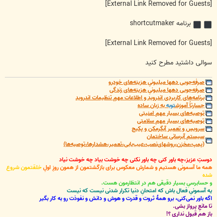
[External Link Removed for Guests]
برنامه shortcutmaker
[External Link Removed for Guests]
سوالی داشتید مطرح کنید
صرفه‌جویی دهها میلیونیِ هزینه‌های خودرو
صرفه‌جویی دهها میلیونیِ هزینه‌های زندگی
برنامه‌های کاربردی اندروید و اطلاعات مهمِ تنظیمات اندروید
جسارتاً آموزش
توبه
به زبان ساده
توصیه‌های بسیار مهم امنیتی
توصیه‌های بسیار مهم سلامتی
سرویس و تعمیر آبگرمکن و پکیج
سیستم آبرسانی ساختمان
(پمپ،مخزن،روشهای‌نصب،عیب‌یابی،تعمیر،هشدارها،توصیه‌ها)
دوستِ عزیز،چه باور کنی چه باور نکنی چه خوشت بیاد چه خوشت نیاد
همه ما آسمونی هستیم و شمارش معکوس برای بازگشتمون از همون روزِ اولِ
خلقتمون شروع
شده
و حسابرسیِ بسیار دقیقی هم در انتظارمون هست.
یه آسمونیِ فعال باش که امتحانِ دنیا تکرار شدنی نیست که نیست
اگه باور نمی‌کنی، برو همۀ ثروت و قدرت و هوش و دانش و نفوذت رو به کار بگیر
تا مانعِ پرواز بشی.
باز هم قبول نداری ؟!