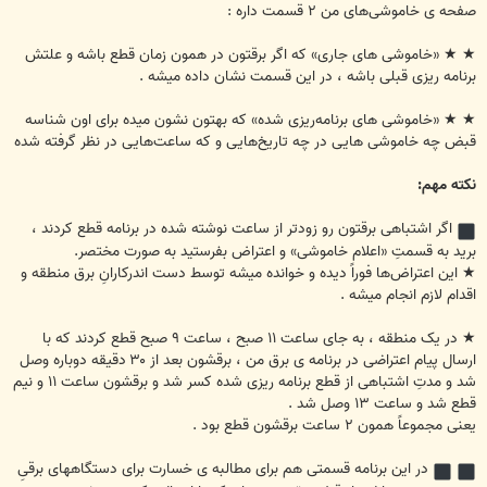
صفحه ی خاموشی‌های من ۲ قسمت داره :
★ ★ «خاموشی های جاری» که اگر برقتون در همون زمان قطع باشه و علتش
برنامه ریزی قبلی باشه ، در این قسمت نشان داده میشه .
★ ★ «خاموشی های برنامه‌ریزی شده» که بهتون نشون میده برای اون شناسه
قبض چه خاموشی هایی در چه تاریخ‌هایی و که ساعت‌هایی در نظر گرفته شده
نکته مهم:
اگر اشتباهی برقتون رو زودتر از ساعت نوشته شده در برنامه قطع کردند ،
برید به قسمتِ «اعلام خاموشی» و اعتراض بفرستید به صورت مختصر.
★ این اعتراض‌ها فوراً دیده و خوانده میشه توسط دست اندرکارانِ برق منطقه و
اقدام لازم انجام میشه .
★ در یک منطقه ، به جای ساعت ۱۱ صبح ، ساعت ۹ صبح قطع کردند که با
ارسال پیام اعتراضی در برنامه ی برق من ، برقشون بعد از ۳۰ دقیقه دوباره وصل
شد و مدتِ اشتباهی از قطع برنامه ریزی شده کسر شد و برقشون ساعت ۱۱ و نیم
قطع شد و ساعت ۱۳ وصل شد .
یعنی مجموعاً همون ۲ ساعت برقشون قطع بود .
در این برنامه قسمتی هم برای مطالبه ی خسارت برای دستگاههای برقیِ