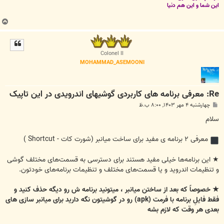
این شما و این هم دنیا
ب
ا
ل
ا
Colonel II
MOHAMMAD_ASEMOONI
Re: معرفی برنامه های کاربردی گوشیهای اندرویدی در این تاپیک
پ
چهارشنبه ۴ مهر ۱۴۰۳, ۸:۰۰ ب.ظ
س
ت
سلام
معرفی ۲ برنامه ی مفید برای ساخت میانبر (شورت کات - Shortcut )
★ این برنامه‌ها خیلی مفید هستند برای دسترسی به قسمت‌های مختلف گوشی
و تنظیمات اندروید و یا قسمت‌های مختلف و تنظیمات برنامه‌های خودتون.
★ خصوصاً که بعد از ساختن میانبر ، میتونید برنامه ش رو دیگه حذف کنید و
فقط فایلِ برنامه با فرمت (apk) رو در گوشیتون نگه دارید برای میانبر سازی های
بعدی هر وقت که لازم بشه