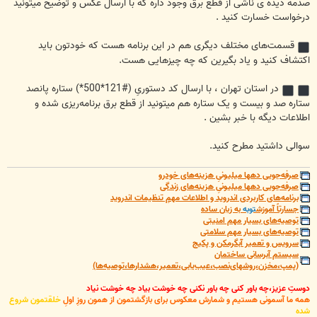
صدمه دیده ی ناشی از قطع برق وجود داره که با ارسال عکس و توضیح میتونید
درخواست خسارت کنید .
قسمت‌های مختلف دیگری هم در این برنامه هست که خودتون باید
اکتشاف کنید و یاد بگیرین که چه چیزهایی هست.
در استان تهران ، با ارسال کد دستوریِ (#121*500*) ستاره پانصد
ستاره صد و بیست و یک ستاره هم میتونید از قطع برق برنامه‌ریزی شده و
اطلاعات دیگه با خبر بشین .
سوالی داشتید مطرح کنید.
صرفه‌جویی دهها میلیونیِ هزینه‌های خودرو
صرفه‌جویی دهها میلیونیِ هزینه‌های زندگی
برنامه‌های کاربردی اندروید و اطلاعات مهمِ تنظیمات اندروید
جسارتاً آموزش
توبه
به زبان ساده
توصیه‌های بسیار مهم امنیتی
توصیه‌های بسیار مهم سلامتی
سرویس و تعمیر آبگرمکن و پکیج
سیستم آبرسانی ساختمان
(پمپ،مخزن،روشهای‌نصب،عیب‌یابی،تعمیر،هشدارها،توصیه‌ها)
دوستِ عزیز،چه باور کنی چه باور نکنی چه خوشت بیاد چه خوشت نیاد
همه ما آسمونی هستیم و شمارش معکوس برای بازگشتمون از همون روزِ اولِ
خلقتمون شروع
شده