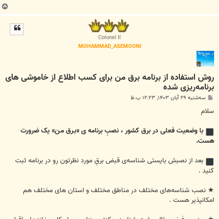
ب
ا
ل
ا
Colonel II
MOHAMMAD_ASEMOONI
روش استفاده از برنامه برق من برای کسب اطلاع از خاموشی های
برنامه‌ریزی شده
پ
سه‌شنبه ۲۹ آبان ۱۴۰۳, ۱۲:۲۳ ب.ظ
س
ت
سلام
با وضعیت فعلی در برق کشور ، نصبِ برنامه ی «بـرق مـن» یک ضرورت
هست.
بعد از نصبش بایستی شناسه‌ی قبض برقِ مورد نظرتون رو در برنامه ثبت
کنید .
★ نصب شناسه‌های مختلف در مناطق مختلف و استان های مختلف هم
امکانپذیر هست .