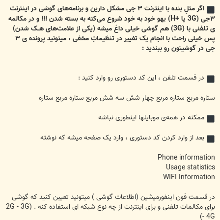
اگر مثلِ بنده با اینترنت ۳ جی مشکل دارین و برنامه‌های گوشی در اینترنت
۳جی (3G یا +H) یهو خود به خود شروع می‌کنه به بسته شدن !!! و در مکالمه
ی تلفنی با (3G) هم گوشی خیلی داغ میشه (یکی از علامت‌های هــک شدن)
پس خیلی راحت با انجام یک تغییر در تنظیماتِ مخفی ، میتونید پرونده ی ۳
جی در گوشیتون رو ببندید :
در قسمت تلفن ، این کد دستوری رو وارد کنید :
ستاره مربع ستاره مربع چهار شش سه شش مربع ستاره مربع ستاره
ممکنه در همه‌ی موبایلها اینطوری نباشه
بعد از وارد کردن کد دستوری ، وارد یک صفحه میشه که نوشته
Phone information
Usage statistics
WIFI Information
در قسمت فون اینفورمیشین (اطلاعات گوشی ) میتونید تعیین کنید که گوشی
برای مکالمات تلفنی و برای اینترنت از چه نوع شبکه ای استفاده کنه . (2G - 3G
- 4G)