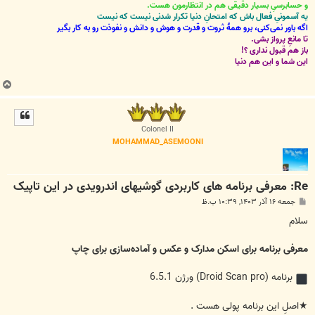
و حسابرسیِ بسیار دقیقی هم در انتظارمون هست.
یه آسمونیِ فعال باش که امتحانِ دنیا تکرار شدنی نیست که نیست
اگه باور نمی‌کنی، برو همۀ ثروت و قدرت و هوش و دانش و نفوذت رو به کار بگیر
تا مانعِ پرواز بشی.
باز هم قبول نداری ؟!
این شما و این هم دنیا
ب
ا
ل
ا
Colonel II
MOHAMMAD_ASEMOONI
Re: معرفی برنامه های کاربردی گوشیهای اندرویدی در این تاپیک
پ
جمعه ۱۶ آذر ۱۴۰۳, ۱۰:۳۹ ب.ظ
س
ت
سلام
معرفی برنامه برای اسکن مدارک و عکس و آماده‌سازی برای چاپ
برنامه (Droid Scan pro) ورژن 6.5.1
★اصلِ این برنامه پولی هست .