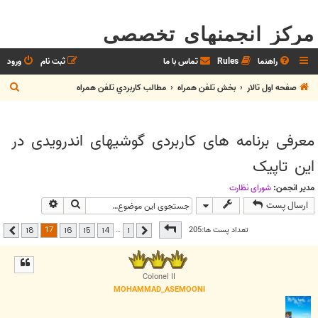
مرکز انجمنهای تخصصی
راهنما
Rules
تماس با ما
ثبت نام
ورود
ج
صفحه اول تالار
بخش تلفن همراه
مطالب كاربردي تلفن همراه
س
ت
معرفی برنامه های کاربردی گوشیهای اندرویدی در
ج
این تاپیک
و
مدیر انجمن:
شوراي نظارت
جستجو
جستجوی پیشر
ارسال پست
صفحه
17
از
18
17
تعداد پست ها:205
…
18
16
15
14
1
قبلی
بعدی
Colonel II
MOHAMMAD_ASEMOONI