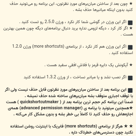
★ چون بعد از ساختن میان‌برهای موردِ نظرتون، این برنامه رو می‌تونید حذف
کنید بدون اینکه میانبرها حذف بشه .
اگر این ورژن در گوشی شما کار نکرد ، ورژن 2.5.0 رو تست کنید .
★ اگر کار کرد ، دیگه لزومی نداره برید دنبال برنامه‌های دیگه چون همین بهترین
هست .
اگر این ورژن هم کار نکرد ، از برنامه‌ی (more shortcuts) ورژن 1.2.0
استفاده کنید .
★ آیکونش یک دایره قرمز با فلاشِ افقیِ سفید هست .
اگر نصب نشد و یا میانبر نساخت ، از ورژن 1.3.2 استفاده کنید
این برنامه بعد از ساختن میان‌برهای موردِ نظرتون قابل حذف نیست ولی اگر
با توقف اجباری متوقف بشه میان‌برهای ساخته شده حذف نمیشه .
ضمناً این برنامه کم حجم ترین برنامه بعد از ( quickshortcutmaker ) هست
★همچنین میتونید با برنامه ی (advanced permission manager) همه‌ی
اجازه‌هاش رو حذف کنید تا کاملاً بی خطر بشه و بدون مشکل کار می‌کنه .
★ ★ هرگز از برنامه‌ی (more shortcuts) فابریک با اینترنت روشن استفاده
نکنید چون دسترسی‌های خطرناک داره .