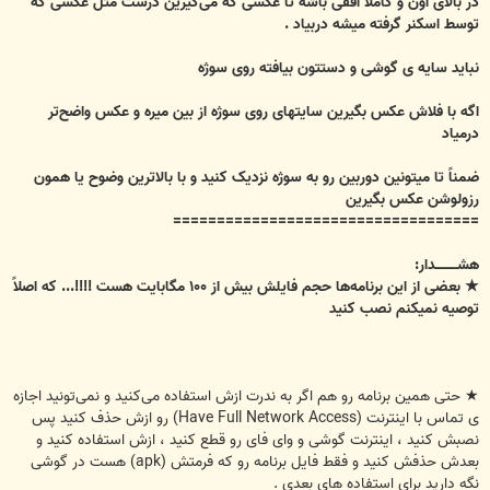
در بالای اون و کاملاً افقی باشه تا عکسی که می‌گیرین درست مثل عکسی که
توسط اسکنر گرفته میشه دربیاد .
نباید سایه ی گوشی و دستتون بیافته روی سوژه
اگه با فلاش عکس بگیرین سایتهای روی سوژه از بین میره و عکس واضح‌تر
درمیاد
ضمناً تا میتونین دوربین رو به سوژه نزدیک کنید و با بالاترین وضوح یا همون
رزولوشن عکس بگیرین
===================================
هشــــــــــدار:
★ بعضی از این برنامه‌ها حجم فایلش بیش از ۱۰۰ مگابایت هست !!!!... که اصلاً
توصیه نمیکنم نصب کنید
★ حتی همین برنامه رو هم اگر به ندرت ازش استفاده می‌کنید و نمی‌تونید اجازه
ی تماس با اینترنت (Have Full Network Access) رو ازش حذف کنید پس
نصبش کنید ، اینترنت گوشی و وای فای رو قطع کنید ، ازش استفاده کنید و
بعدش حذفش کنید و فقط فایل برنامه رو که فرمتش (apk) هست در گوشی
نگه دارید برای استفاده های بعدی .