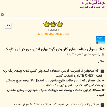
باز هم قبول نداری ؟!
این شما و این هم دنیا
ب
ا
ل
ا
Colonel II
MOHAMMAD_ASEMOONI
Re: معرفی برنامه های کاربردی گوشیهای اندرویدی در این تاپیک
پ
یک‌شنبه ۱۵ مهر ۱۴۰۳, ۷:۰۱ ب.ظ
س
ت
سلام
اگه میخواین از اینترنت گوشی استفاده کنید ولی کسی نتونه بهتون زنگ بزنه
، کافیه (LTE ONLY) رو انتخاب کنید.
★ ولی بعدش که از این حالت خارج بشین ، به احتمال ۹۹ درصد هیچ پیامکی
دریافت نمی‌کنید که چند نفر بهتون زنگ زده‌اند .
★ ممکنه در این حالت ، پیامک هم دریافت نکنید . خودتون بایستی امتحان
کنید .
هر کی زنگ بزنه به شما می‌شنوه که دستگاه مشترک خاموش است .