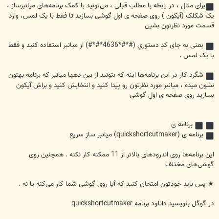
برای مثال ، در رابطه با مطلب قبلی ، می‌تونید با کمک برنامه‌های میانبرساز ،
یک شکلک (آیکون ) روی صفحه ی اول گوشی بسازید تا فقط با یک لمس، وارد
قسمت مورد نظرتون بشین
یعنی به جای کدِ دستوریِ (#*#*4636*#*#) از میانبر استفاده کنید و فقط
با یک لمس .
شگرد کار در این برنامه‌ها اینه که بتونید از بینِ دهها میانبر که برنامه بهتون
نشون میده ، میانبر مورد نظرتون رو پیدا کنید و انتخابش کنید و براش آیکون
بسازید روی صفحه ی اولِ گوشی
برنامه ی
برنامه ی (quickshortcutmaker) میانبر سازِ سریع
این برنامه‌ها روی اندرودهای بالاتر از 11 ممکنه کار نکنه . همچنین روی
گوشی‌های مختلف
★ پس باید خودتون امتحان کنید که آیا روی گوشی شما کار می‌کنه یا نه .
در گوگل بنویسید دانلود برنامه quickshortcutmaker