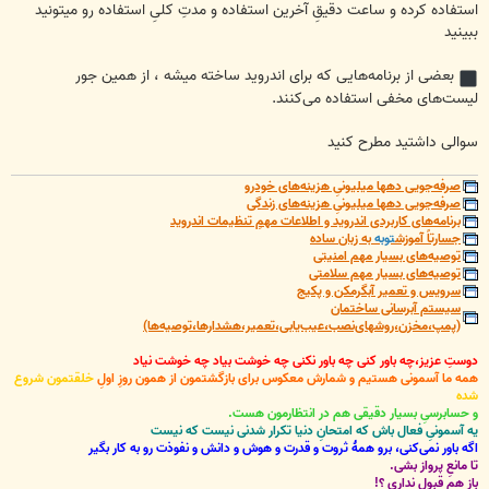
استفاده کرده و ساعت دقیقِ آخرین استفاده و مدتِ کلیِ استفاده رو میتونید
ببینید
بعضی از برنامه‌هایی که برای اندروید ساخته میشه ، از همین جور
لیست‌های مخفی استفاده می‌کنند.
سوالی داشتید مطرح کنید
صرفه‌جویی دهها میلیونیِ هزینه‌های خودرو
صرفه‌جویی دهها میلیونیِ هزینه‌های زندگی
برنامه‌های کاربردی اندروید و اطلاعات مهمِ تنظیمات اندروید
جسارتاً آموزش
توبه
به زبان ساده
توصیه‌های بسیار مهم امنیتی
توصیه‌های بسیار مهم سلامتی
سرویس و تعمیر آبگرمکن و پکیج
سیستم آبرسانی ساختمان
(پمپ،مخزن،روشهای‌نصب،عیب‌یابی،تعمیر،هشدارها،توصیه‌ها)
دوستِ عزیز،چه باور کنی چه باور نکنی چه خوشت بیاد چه خوشت نیاد
همه ما آسمونی هستیم و شمارش معکوس برای بازگشتمون از همون روزِ اولِ
خلقتمون شروع
شده
و حسابرسیِ بسیار دقیقی هم در انتظارمون هست.
یه آسمونیِ فعال باش که امتحانِ دنیا تکرار شدنی نیست که نیست
اگه باور نمی‌کنی، برو همۀ ثروت و قدرت و هوش و دانش و نفوذت رو به کار بگیر
تا مانعِ پرواز بشی.
باز هم قبول نداری ؟!