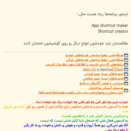
اینجور برنامه‌ها زیاد هست مثل :
App shortcut maker
Shortcut creator
علاقمندان باید خودشون انواع دیگر رو روی گوشیشون امتحان کنند
صرفه‌جویی دهها میلیونیِ هزینه‌های خودرو
صرفه‌جویی دهها میلیونیِ هزینه‌های زندگی
برنامه‌های کاربردی اندروید و اطلاعات مهمِ تنظیمات اندروید
جسارتاً آموزش
توبه
به زبان ساده
توصیه‌های بسیار مهم امنیتی
توصیه‌های بسیار مهم سلامتی
سرویس و تعمیر آبگرمکن و پکیج
سیستم آبرسانی ساختمان
(پمپ،مخزن،روشهای‌نصب،عیب‌یابی،تعمیر،هشدارها،توصیه‌ها)
دوستِ عزیز،چه باور کنی چه باور نکنی چه خوشت بیاد چه خوشت نیاد
همه ما آسمونی هستیم و شمارش معکوس برای بازگشتمون از همون روزِ اولِ
خلقتمون شروع
شده
و حسابرسیِ بسیار دقیقی هم در انتظارمون هست.
یه آسمونیِ فعال باش که امتحانِ دنیا تکرار شدنی نیست که نیست
اگه باور نمی‌کنی، برو همۀ ثروت و قدرت و هوش و دانش و نفوذت رو به کار بگیر
تا مانعِ پرواز بشی.