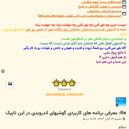
توصیه‌های بسیار مهم سلامتی
سرویس و تعمیر آبگرمکن و پکیج
سیستم آبرسانی ساختمان
(پمپ،مخزن،روشهای‌نصب،عیب‌یابی،تعمیر،هشدارها،توصیه‌ها)
دوستِ عزیز،چه باور کنی چه باور نکنی چه خوشت بیاد چه خوشت نیاد
همه ما آسمونی هستیم و شمارش معکوس برای بازگشتمون از همون روزِ اولِ
خلقتمون شروع
شده
و حسابرسیِ بسیار دقیقی هم در انتظارمون هست.
یه آسمونیِ فعال باش که امتحانِ دنیا تکرار شدنی نیست که نیست
اگه باور نمی‌کنی، برو همۀ ثروت و قدرت و هوش و دانش و نفوذت رو به کار بگیر
تا مانعِ پرواز بشی.
باز هم قبول نداری ؟!
این شما و این هم دنیا
ب
ا
ل
ا
Colonel II
MOHAMMAD_ASEMOONI
Re: معرفی برنامه های کاربردی گوشیهای اندرویدی در این تاپیک
پ
شنبه ۱۹ آبان ۱۴۰۳, ۱۰:۰۶ ب.ظ
س
ت
سلام