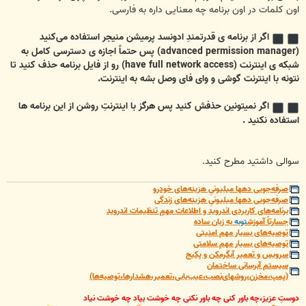
اون کلمات در اون برنامه چه معنایی داره به فارسی.
اگر از برنامه ی قدرتمندِ ادونسد پرمیشن منیجر استفاده می‌کنید
(advanced permission manager) پس حتماً اجازه ی دسترسی کامل به
شبکه ی اینترنت (have full network access) رو از فایل برنامه حذف کنید تا
نتونه با اینترنت گوشی و وای فای وصل بشه به اینترنت.
اگر نمیتونین حذفش کنید پس هرگز با اینترنتِ روشن از این برنامه ها
استفاده نکنید .
سوالی داشتید مطرح کنید.
صرفه‌جویی دهها میلیونیِ هزینه‌های خودرو
صرفه‌جویی دهها میلیونیِ هزینه‌های زندگی
برنامه‌های کاربردی اندروید و اطلاعات مهمِ تنظیمات اندروید
جسارتاً آموزش
توبه
به زبان ساده
توصیه‌های بسیار مهم امنیتی
توصیه‌های بسیار مهم سلامتی
سرویس و تعمیر آبگرمکن و پکیج
سیستم آبرسانی ساختمان
(پمپ،مخزن،روشهای‌نصب،عیب‌یابی،تعمیر،هشدارها،توصیه‌ها)
دوستِ عزیز،چه باور کنی چه باور نکنی چه خوشت بیاد چه خوشت نیاد