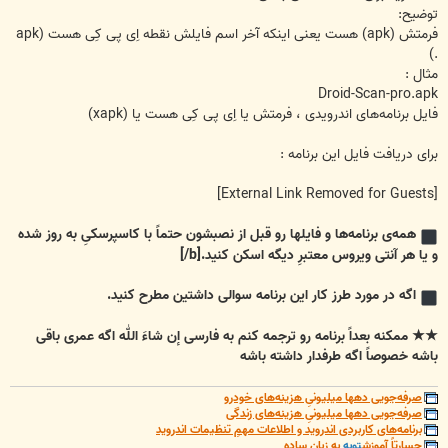
توضیح:
فرمتش (apk) هست یعنی اینکه آخر اسم فایلش نقطه اِی پی کِی هست (apk
.)
مثال :
Droid-Scan-pro.apk
فایل برنامه‌های اندرویدی ، فرمتش یا اِی پی کِی هست یا (xapk)
برای دریافت فایل این برنامه :
[External Link Removed for Guests]
همه‌ی برنامه‌ها و فایلها رو قبل از نصبشون حتماً با کاسپرسکیِ به روز شده
و یا هر آنتی ویروس معتبرِ دیگه اسکن کنید.
[b/]
اگه در مورد طرز کار این برنامه سوالی داشتین مطرح کنید.
★★ ممکنه بعداً برنامه رو ترجمه کنم به فارسی إن شاءَ اللّٰه اگه عمری باقی
باشه خصوصاً اگه طرفدار داشته باشه
صرفه‌جویی دهها میلیونیِ هزینه‌های خودرو
صرفه‌جویی دهها میلیونیِ هزینه‌های زندگی
برنامه‌های کاربردی اندروید و اطلاعات مهمِ تنظیمات اندروید
جسارتاً آموزش
توبه
به زبان ساده