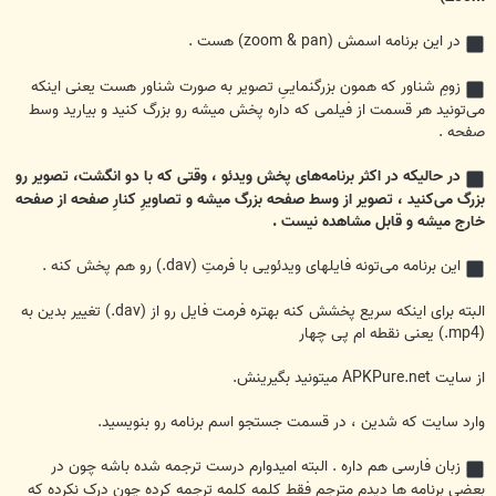
در این برنامه اسمش (zoom & pan) هست .
زومِ شناور که همون بزرگنماییِ تصویر به صورت شناور هست یعنی اینکه
می‌تونید هر قسمت از فیلمی که داره پخش میشه رو بزرگ کنید و بیارید وسط
صفحه .
در حالیکه در اکثر برنامه‌های پخش ویدئو ، وقتی که با دو انگشت، تصویر رو
بزرگ می‌کنید ، تصویر از وسط صفحه بزرگ میشه و تصاویرِ کنارِ صفحه از صفحه
خارج میشه و قابل مشاهده نیست .
این برنامه می‌تونه فایلهای ویدئویی با فرمتِ (dav.) رو هم پخش کنه .
البته برای اینکه سریع پخشش کنه بهتره فرمت فایل رو از (dav.) تغییر بدین به
(mp4.) یعنی نقطه ام پی چهار
از سایت APKPure.net میتونید بگیرینش.
وارد سایت که شدین ، در قسمت جستجو اسم برنامه رو بنویسید.
زبان فارسی هم داره . البته امیدوارم درست ترجمه شده باشه چون در
بعضی برنامه ها دیدم مترجم فقط کلمه کلمه ترجمه کرده چون درک نکرده که