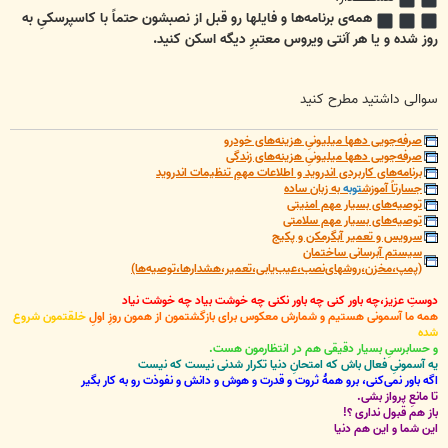
همه‌ی برنامه‌ها و فایلها رو قبل از نصبشون حتماً با کاسپرسکیِ به
روز شده و یا هر آنتی ویروس معتبرِ دیگه اسکن کنید.
سوالی داشتید مطرح کنید
صرفه‌جویی دهها میلیونیِ هزینه‌های خودرو
صرفه‌جویی دهها میلیونیِ هزینه‌های زندگی
برنامه‌های کاربردی اندروید و اطلاعات مهمِ تنظیمات اندروید
جسارتاً آموزش
توبه
به زبان ساده
توصیه‌های بسیار مهم امنیتی
توصیه‌های بسیار مهم سلامتی
سرویس و تعمیر آبگرمکن و پکیج
سیستم آبرسانی ساختمان
(پمپ،مخزن،روشهای‌نصب،عیب‌یابی،تعمیر،هشدارها،توصیه‌ها)
دوستِ عزیز،چه باور کنی چه باور نکنی چه خوشت بیاد چه خوشت نیاد
همه ما آسمونی هستیم و شمارش معکوس برای بازگشتمون از همون روزِ اولِ
خلقتمون شروع
شده
و حسابرسیِ بسیار دقیقی هم در انتظارمون هست.
یه آسمونیِ فعال باش که امتحانِ دنیا تکرار شدنی نیست که نیست
اگه باور نمی‌کنی، برو همۀ ثروت و قدرت و هوش و دانش و نفوذت رو به کار بگیر
تا مانعِ پرواز بشی.
باز هم قبول نداری ؟!
این شما و این هم دنیا