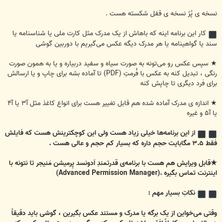
نسخه ی پُرُ نسخه ی قفل شکسته هست .
کار این برنامه اینه که باهاش از یک مدرک مثل کارت ملی یا شناسنامه یا
سند یا گواهینامه یا هر مدرک دیگه عکس می‌گیریم با دوربین گوشی
★ سپس عکس رو می‌تونه به صورت سیاه و سفید دربیاره و یا به همون صورت
رنگی ، تبدیل کنه به عکس با فُرمتِ (PDF) تا آماده بشه برای چاپ و یا ارسالش
برای فرد دیگری تا چاپش کنه
★ اندازه ی مدرک آماده شده هم قابل تغییر هست برای انواع کاغذ مثل آ۳ یا آ۴
یا آ۵ و غیره
از این برنامه‌ها خیلی زیاد هست ولی این کوچکترینش هست که فایلش
فقط ۳.۵ مگابایت حجم داره که بسیار کم حجم و عالی هست .
★قابل ویرایش هم هست با برنامه‌ی قدرتمندِ اَدونسد پِرمیشن مَنیجر تا نتونه با
اینترنت تماس بگیره .(Advanced Permission Manager)
نکاتِ بسیار مهم :
وقتی می‌خواین از یک برگه یا مدرک و مستند عکس بگیرین ، گوشی باید دقیقاً