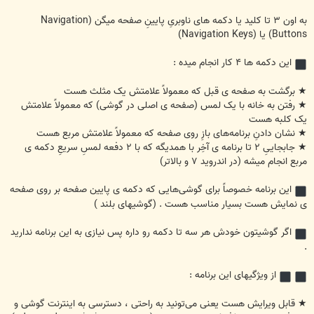
به اون ۳ تا کلید یا دکمه های ناوبریِ پایینِ صفحه میگن (Navigation
Buttons) یا (Navigation Keys)
این دکمه ها ۴ کار انجام میده :
★ برگشت به صفحه ی قبل که معمولاً علامتش یک مثلث هست
★ رفتن به خانه با یک لمس (صفحه ی اصلی در گوشی) که معمولاً علامتش
یک کلبه هست
★ نشان دادنِ برنامه‌های بازِ روی صفحه که معمولاً علامتش مربع هست
★ جابجاییِ ۲ تا برنامه ی آخِر با همدیگه که با ۲ دفعه لمسِ سریعِ دکمه ی
مربع انجام میشه (در اندروید ۷ و بالاتر)
این برنامه خصوصاً برای گوشی‌هایی که دکمه ی پایین صفحه بر روی صفحه
ی نمایش هست بسیار مناسب هست . (گوشیهای بلند )
اگر گوشیتون خودش هر سه تا دکمه رو داره پس نیازی به این برنامه ندارید
.
از ویژگیهای این برنامه :
★ قابل ویرایش هست یعنی می‌تونید به راحتی ، دسترسی به اینترنت گوشی و