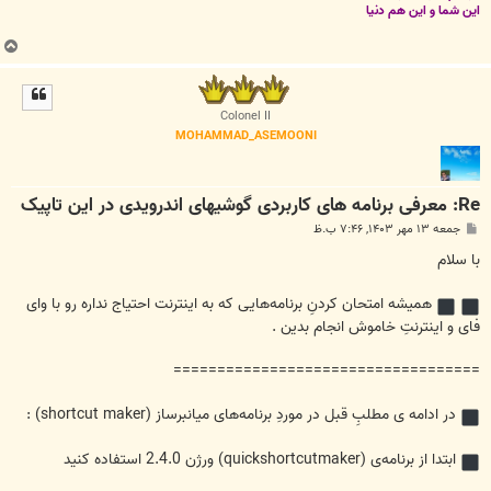
این شما و این هم دنیا
ب
ا
ل
ا
Colonel II
MOHAMMAD_ASEMOONI
Re: معرفی برنامه های کاربردی گوشیهای اندرویدی در این تاپیک
پ
جمعه ۱۳ مهر ۱۴۰۳, ۷:۴۶ ب.ظ
س
ت
با سلام
همیشه امتحان کردنِ برنامه‌هایی که به اینترنت احتیاج نداره رو با وای
فای و اینترنتِ خاموش انجام بدین .
===================================
در ادامه ی مطلبِ قبل در موردِ برنامه‌های میانبرساز (shortcut maker) :
ابتدا از برنامه‌ی (quickshortcutmaker) ورژن 2.4.0 استفاده کنید