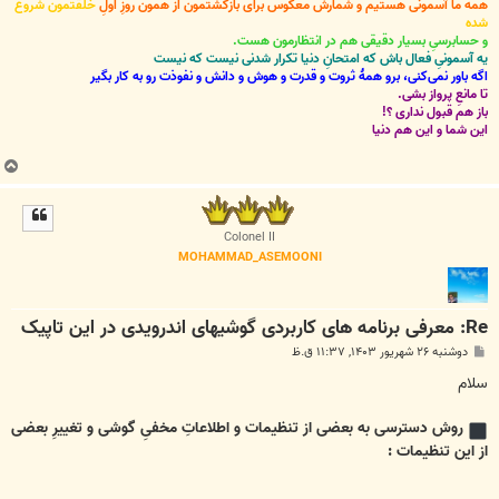
همه ما آسمونی هستیم و شمارش معکوس برای بازگشتمون از همون روزِ اولِ
خلقتمون شروع
شده
و حسابرسیِ بسیار دقیقی هم در انتظارمون هست.
یه آسمونیِ فعال باش که امتحانِ دنیا تکرار شدنی نیست که نیست
اگه باور نمی‌کنی، برو همۀ ثروت و قدرت و هوش و دانش و نفوذت رو به کار بگیر
تا مانعِ پرواز بشی.
باز هم قبول نداری ؟!
این شما و این هم دنیا
ب
ا
ل
ا
Colonel II
MOHAMMAD_ASEMOONI
Re: معرفی برنامه های کاربردی گوشیهای اندرویدی در این تاپیک
پ
دوشنبه ۲۶ شهریور ۱۴۰۳, ۱۱:۳۷ ق.ظ
س
ت
سلام
روش دسترسی به بعضی از تنظیمات و اطلاعاتِ مخفیِ گوشی و تغییرِ بعضی
از این تنظیمات :