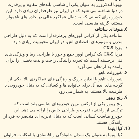
تویوتا لندکروزر به عنوان یکی از شاسی بلندهای مقاوم و پرقدرت
در دنیا شناخته می شود که در ایران نیز طرفداران زیادی دارد. این
خودرو برای کسانی که به دنبال عملکرد عالی در جاده های ناهموار
هستند، گزینه مناسبی است.
هیوندای سانتافه
سانتافه یکی از کراس اوورهای پرطرفدار است که به دلیل طراحی
مدرن و موتورهای اقتصادی اش، در ایران محبوبیت زیادی دارد.
مزدا CX-5
مزدا CX-5 یک کراس اوور جمع و جور با طراحی زیبا و ویژگی های
فنی برجسته است که تجربه رانندگی راحت و لذت بخشی را برای
راننده به ارمغان می آورد.
شورولت تاهو
شورولت تاهو با اندازه بزرگ و ویژگی های عملکردی بالا، یکی از
گزینه های ایده آل برای خانواده ها و کسانی که به دنبال خودرویی با
ظرفیت بالا هستند، به شمار می رود.
رنج روور
رنج روور یکی از لوکس ترین خودروهای شاسی بلند است که
ترکیبی از راحتی، قدرت و طراحی خاص را ارائه می دهد. این
خودرو مناسب کسانی است که به دنبال تجربه ای منحصر به فرد از
رانندگی هستند.
کیا اپتیما
کیا اپتیما به عنوان یک سدان خانوادگی و اقتصادی با امکانات فراوان