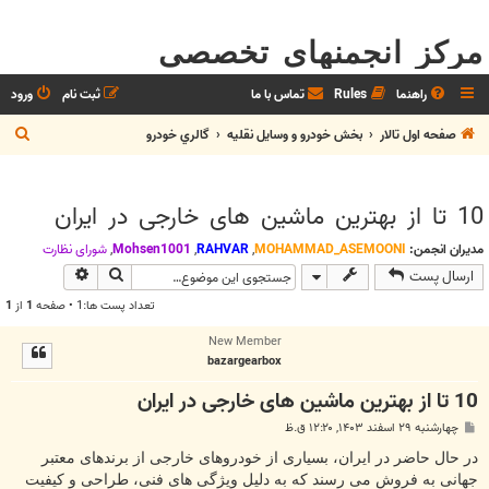
مرکز انجمنهای تخصصی
راهنما
Rules
تماس با ما
ثبت نام
ورود
ج
صفحه اول تالار
بخش خودرو و وسايل نقليه
گالري خودرو
س
ت
10 تا از بهترین ماشین های خارجی در ایران
ج
و
مدیران انجمن:
MOHAMMAD_ASEMOONI
,
RAHVAR
,
Mohsen1001
,
شوراي نظارت
جستجو
جستجوی پیش
ارسال پست
تعداد پست ها:1 • صفحه
1
از
1
New Member
bazargearbox
10 تا از بهترین ماشین های خارجی در ایران
پ
چهارشنبه ۲۹ اسفند ۱۴۰۳, ۱۲:۲۰ ق.ظ
س
ت
در حال حاضر در ایران، بسیاری از خودروهای خارجی از برندهای معتبر
جهانی به فروش می رسند که به دلیل ویژگی های فنی، طراحی و کیفیت