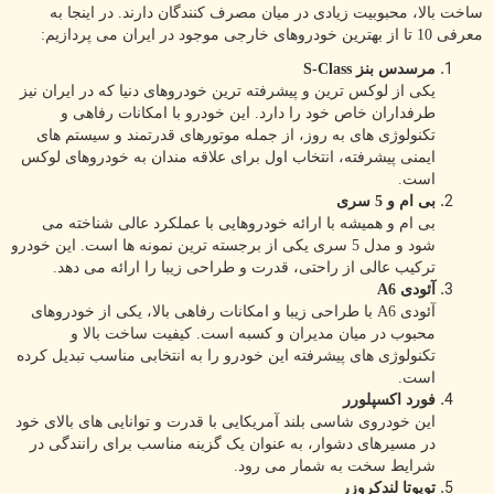
ساخت بالا، محبوبیت زیادی در میان مصرف کنندگان دارند. در اینجا به
معرفی 10 تا از بهترین خودروهای خارجی موجود در ایران می پردازیم:
مرسدس بنز S-Class
یکی از لوکس ترین و پیشرفته ترین خودروهای دنیا که در ایران نیز
طرفداران خاص خود را دارد. این خودرو با امکانات رفاهی و
تکنولوژی های به روز، از جمله موتورهای قدرتمند و سیستم های
ایمنی پیشرفته، انتخاب اول برای علاقه مندان به خودروهای لوکس
است.
بی ام و 5 سری
بی ام و همیشه با ارائه خودروهایی با عملکرد عالی شناخته می
شود و مدل 5 سری یکی از برجسته ترین نمونه ها است. این خودرو
ترکیب عالی از راحتی، قدرت و طراحی زیبا را ارائه می دهد.
آئودی A6
آئودی A6 با طراحی زیبا و امکانات رفاهی بالا، یکی از خودروهای
محبوب در میان مدیران و کسبه است. کیفیت ساخت بالا و
تکنولوژی های پیشرفته این خودرو را به انتخابی مناسب تبدیل کرده
است.
فورد اکسپلورر
این خودروی شاسی بلند آمریکایی با قدرت و توانایی های بالای خود
در مسیرهای دشوار، به عنوان یک گزینه مناسب برای رانندگی در
شرایط سخت به شمار می رود.
تویوتا لندکروزر