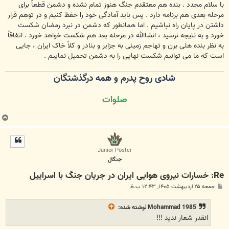
با سلام مجدد . بنده هم معتقدم جنگ هنوز تمام نشده و دشمن قطعاً برای
مرحله بعدی هم برنامه دارد . پس باید آمادگی خود را حفظ کنیم و در توهم قرار
داشتن در پایان راه نباشیم . اما همانطور که دشمن در نبرد رمضان شکست
خورد و به نتیجه نرسید ، انشاالله در مرحله بعد هم شکست خواهد خورد . اتفاقاً
به نظر بنده هلی برن و تهاجم زمینی به جزایر و بنادر و کلاً خاک ایران ، جایی
است که ما می توانیم شکست نهایی را به دشمن تحمیل نماییم .
شادی روح پدرم و همه درگذشتگان
صلوات
ب
ا
ل
ا
Junior Poster
جنگال
Re: خسارات نیروی هوایی ایران در جریان جنگ با اسراییل
پ
جمعه ۲۵ اردیبهشت ۱۴۰۵, ۱۲:۴۳ ب.ظ
س
ت
Mohammad 1985
نوشته شده:
انقدر شعار ندید !!!