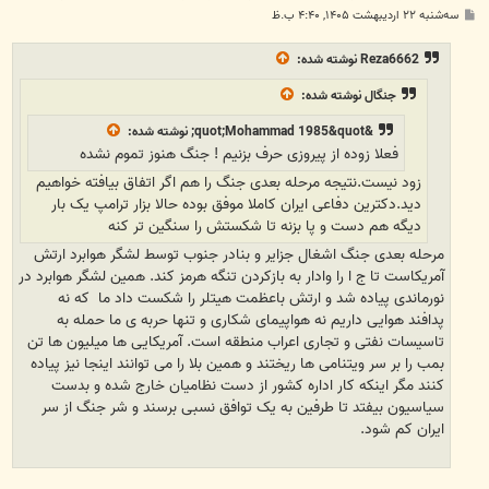
پ
سه‌شنبه ۲۲ اردیبهشت ۱۴۰۵, ۴:۴۰ ب.ظ
س
ت
Reza6662
نوشته شده:
جنگال
نوشته شده:
&quot;Mohammad 1985&quot;
نوشته شده:
فعلا زوده از پیروزی حرف بزنیم ! جنگ هنوز تموم نشده
زود نیست.نتیجه مرحله بعدی جنگ را هم اگر اتفاق بیافته خواهیم
دید.دکترین دفاعی ایران کاملا موفق بوده حالا بزار ترامپ یک بار
دیگه هم دست و پا بزنه تا شکستش را سنگین تر کنه
مرحله بعدی جنگ اشغال جزایر و بنادر جنوب توسط لشگر هوابرد ارتش
آمریکاست تا ج ا را وادار به بازکردن تنگه هرمز کند. همین لشگر هوابرد در
نورماندی پیاده شد و ارتش باعظمت هیتلر را شکست داد ما که نه
پدافند هوایی داریم نه هواپیمای شکاری و تنها حربه ی ما حمله به
تاسیسات نفتی و تجاری اعراب منطقه است. آمریکایی ها میلیون ها تن
بمب را بر سر ویتنامی ها ریختند و همین بلا را می توانند اینجا نیز پیاده
کنند مگر اینکه کار اداره کشور از دست نظامیان خارج شده و بدست
سیاسیون بیفتد تا طرفین به یک توافق نسبی برسند و شر جنگ از سر
ایران کم شود.