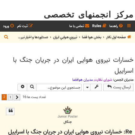
مرکز انجمنهای تخصصی
راهنما
Rules
تماس با ما
ثبت نام
ورود
ج
صفحه اول تالار
بخش هوا فضا
نيروي هوايي ايران
دستاوردها و اخبار نيروي هوايي
س
ت
خسارات نیروی هوایی ایران در جریان جنگ با
ج
اسراییل
و
مدیران انجمن:
شوراي نظارت
,
مديران هوافضا
جستجو
جستجوی پیش
ارسال پست
2
تعداد پست ها:16
1
قبلی
Junior Poster
جنگال
Re: خسارات نیروی هوایی ایران در جریان جنگ با اسراییل