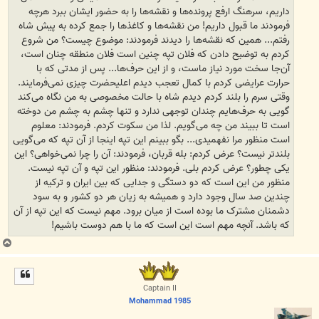
داریم، سرهنگ ارفع پرونده‌ها و نقشه‌ها را به حضور ایشان ببرد هرچه
فرمودند ما قبول داریم! من نقشه‌ها و کاغذها را جمع کرده به پیش شاه
رفتم... همین که نقشه‌ها را دیدند فرمودند: موضوع چیست؟ من شروع
کردم به توضیح دادن که فلان تپه چنین است فلان منطقه چنان است،
آن‌جا سخت مورد نیاز ماست، و از این حرف‌ها... پس از مدتی که با
حرارت عرایضی کردم با کمال تعجب دیدم اعلیحضرت چیزی نمی‌فرمایند.
وقتی سرم را بلند کردم دیدم شاه با حالت مخصوصی به من نگاه می‌کند
گویی به حرف‌هایم چندان توجهی ندارد و تنها چشم به چشم من دوخته
است تا ببیند من چه می‌‌گویم. لذا من سکوت کردم. فرمودند: معلوم
است منظور مرا نفهمیدی... بگو ببینم این تپه اینجا از آن‌ تپه که می‌گویی
بلندتر نیست؟ عرض کردم: بله قربان، فرمودند: آن را چرا نمی‌خواهی؟ این
یکی چطور؟ عرض کردم بلی. فرمودند: منظور این تپه و آن تپه نیست.
منظور من این است که دو دستگی و جدایی که بین ایران و ترکیه از
چندین صد سال وجود دارد و همیشه به زیان هر دو کشور و به سود
دشمنان مشترک ما بوده است از میان برود. مهم نیست که این تپه از آن
که باشد. آنچه مهم است این است که ما با هم دوست باشیم!
ب
ا
ل
ا
Captain II
Mohammad 1985