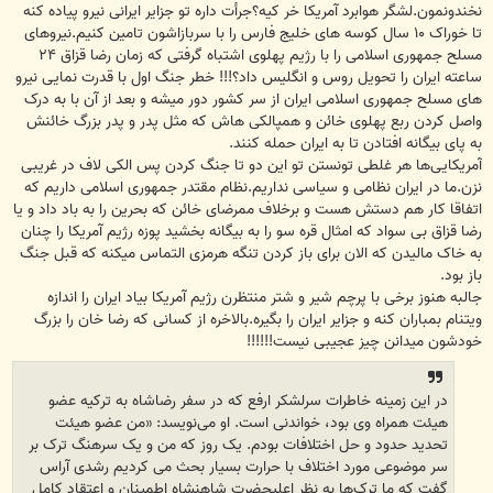
نخندونمون.لشگر هوابرد آمریکا خر کیه؟جرأت داره تو جزایر ایرانی نیرو پیاده کنه
تا خوراک ۱۰ سال کوسه های خلیج فارس را با سربازاشون تامین کنیم.نیروهای
مسلح جمهوری اسلامی را با رژیم پهلوی اشتباه گرفتی که زمان رضا قزاق ۲۴
ساعته ایران را تحویل روس و انگلیس داد؟!!! خطر جنگ اول با قدرت نمایی نیرو
های مسلح جمهوری اسلامی ایران از سر کشور دور میشه و بعد از آن با به درک
واصل کردن ربع پهلوی خائن و همپالکی هاش که مثل پدر و پدر بزرگ خائنش
به پای بیگانه افتادن تا به ایران حمله کنند.
آمریکایی‌ها هر غلطی تونستن تو این دو تا جنگ کردن پس الکی لاف در غریبی
نزن.ما در ایران نظامی و سیاسی نداریم.نظام مقتدر جمهوری اسلامی داریم که
اتفاقا کار هم دستش هست و برخلاف ممرضای خائن که بحرین را به باد داد و یا
رضا قزاق بی سواد که امثال قره سو را به بیگانه بخشید پوزه رژیم آمریکا را چنان
به خاک مالیدن که الان برای باز کردن تنگه هرمزی التماس میکنه که قبل جنگ
باز بود.
جالبه هنوز برخی با پرچم شیر و شتر منتظرن رژیم آمریکا بیاد ایران را اندازه
ویتنام بمباران کنه و جزایر ایران را بگیره.بالاخره از کسانی که رضا خان را بزرگ
خودشون میدانن چیز عجیبی نیست!!!!!!
در این زمینه خاطرات سرلشکر ارفع که در سفر رضاشاه به ترکیه عضو
هیئت همراه وی بود، خواندنی است. او می‌نویسد: «من عضو هیئت
تحدید حدود و حل اختلافات بودم. یک روز که من و یک سرهنگ ترک بر
سر موضوعی مورد اختلاف با حرارت بسیار بحث می ‌کردیم رشدی آراس
گفت که ما ترک‌ها به نظر اعلیحضرت شاهنشاه اطمینان و اعتقاد کامل